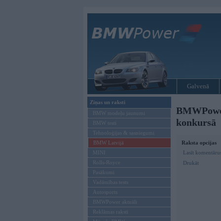
Galvenā
Ziņas un raksti
BMWPower.
BMW modeļu jaunumi
konkursā
BMW testi
Tehnoloģijas & sasniegumi
BMW Latvijā
Raksta opcijas
MINI
Lasīt komentāru
Rolls-Royce
Drukāt
Pasākumi
Vadāmības tests
Autosports
BMWPower aktuāli
Reklāmas raksti