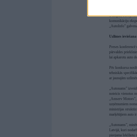
Konkursā kopumā pie
Valsts Policijas Rī
Dumpis, SIA „Auton
komunikāciju eksp
„AutoInfo” galvena
Uzlīmes ieviešana
Preses konferencē m
pārvaldes priekšnie
lai apkarotu auto d
Pēc konkursa noslē
tehniskās specifikā
ar jaunajām uzlīmēm
„Autonams” izveid
noteicis vienotus 
„Amserv Motors”, 
uzņēmumiem nomarķē
ministrijas struktū
marķētājiem auto ir
„Autonams”, minētā
Latvijā, kuri noda
pieejama Iekšlietu 