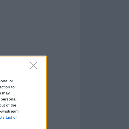
sonal or
ection to
ou may
 personal
out of the
 downstream
B’s List of