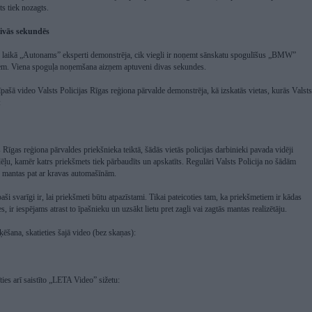
ts tiek nozagts.
ivās sekundēs
 laikā „Autonams” eksperti demonstrēja, cik viegli ir noņemt sānskatu spogulīšus „BMW”
em. Viena spoguļa noņemšana aizņem aptuveni divas sekundes.
pašā video Valsts Policijas Rīgas reģiona pārvalde demonstrēja, kā izskatās vietas, kurās Valsts
:
s Rīgas reģiona pārvaldes priekšnieka teiktā, šādās vietās policijas darbinieki pavada vidēji
u, kamēr katrs priekšmets tiek pārbaudīts un apskatīts. Regulāri Valsts Policija no šādām
s mantas pat ar kravas automašīnām.
paši svarīgi ir, lai priekšmeti būtu atpazīstami. Tikai pateicoties tam, ka priekšmetiem ir kādas
, ir iespējams atrast to īpašnieku un uzsākt lietu pret zagli vai zagtās mantas realizētāju.
ēšana, skatieties šajā video (bez skaņas):
ies arī saistīto „LETA Video” sižetu: