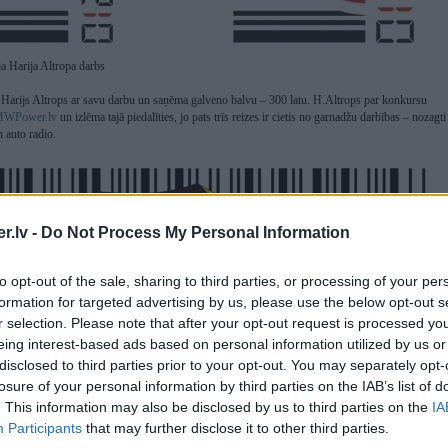
a Harija Altropa darbs
Harijs Altrops ar savu darbu un saņēma galveno balvu – 300 latu. H.Altrops par konkursu
WPower.lv
un izlēma tajā piedalīties, jo pats trīs reizes ir cietis no garnadžu darbības – nozagti
 auto radio.
.lv -
Do Not Process My Personal Information
to opt-out of the sale, sharing to third parties, or processing of your per
formation for targeted advertising by us, please use the below opt-out s
r selection. Please note that after your opt-out request is processed y
eing interest-based ads based on personal information utilized by us or
disclosed to third parties prior to your opt-out. You may separately opt-
losure of your personal information by third parties on the IAB’s list of
. This information may also be disclosed by us to third parties on the
IA
Participants
that may further disclose it to other third parties.