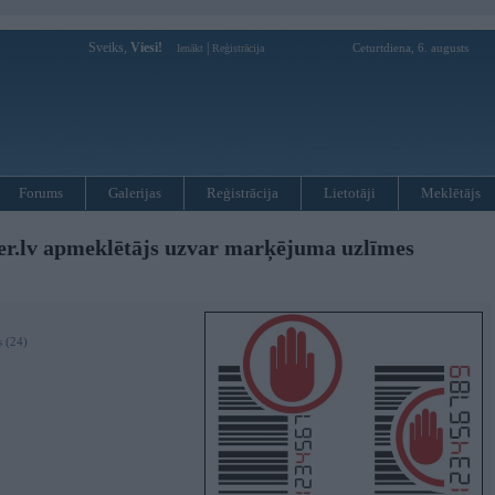
Sveiks,
Viesi!
|
Ceturtdiena, 6. augusts
Ienākt
Reģistrācija
Forums
Galerijas
Reģistrācija
Lietotāji
Meklētājs
lv apmeklētājs uzvar marķējuma uzlīmes
s (24)