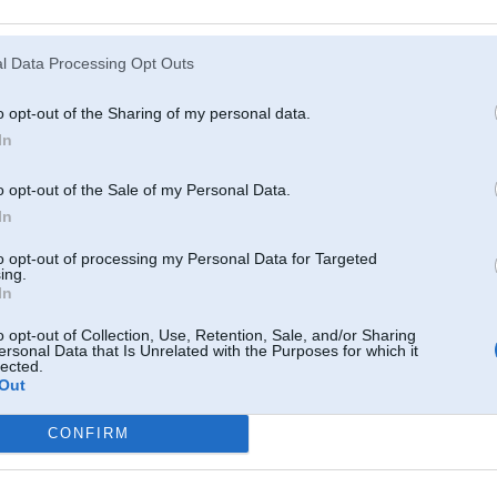
l Data Processing Opt Outs
ja Oļega Petjukēviča darbs
ūrijas vērtējuma, ierindojās Oļegs Petjukēvičs, kurš saņēma otrās vietas balvu – 200 latu.
o opt-out of the Sharing of my personal data.
In
o opt-out of the Sale of my Personal Data.
In
to opt-out of processing my Personal Data for Targeted
ing.
In
o opt-out of Collection, Use, Retention, Sale, and/or Sharing
ersonal Data that Is Unrelated with the Purposes for which it
lected.
Out
CONFIRM
vēja Arta Buka darbs