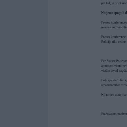
pat tad, ja priekšme
Noņemt spoguli d
Preses konferences
markas automobiļi
Preses konferencē ī
Policija rīko reidus
Pēc Valsts Policija
apmēram vienu nedēļ
vietām izved zagtā
Policijas darbībai ī
atpazīstamības zīmes
Kā notiek auto marķ
Piedāvājam noskatīt