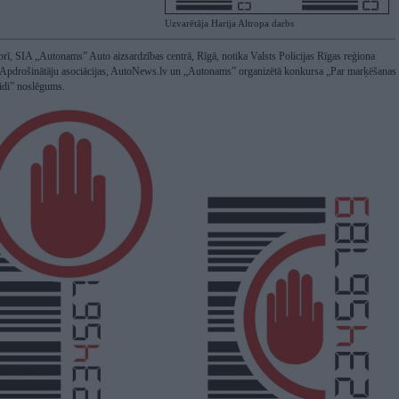
Uzvarētāja Harija Altropa darbs
rī, SIA „Autonams” Auto aizsardzības centrā, Rīgā, notika Valsts Policijas Rīgas reģiona
s Apdrošinātāju asociācijas, AutoNews.lv un „Autonams” organizētā konkursa „Par marķēšanas
eidi” noslēgums.