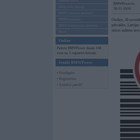
Mēneša BMW
BMWPower.lv,
Sērijveida tūnings
30-11-2010
BMW pasaules jaunumi
BMW koncepti
Otrdien, 30.novemb
pārvaldes, Latvija
BMW konkurentu jaunumi
skices uzlīmes izv
Moto
Online
Pašreiz BMWPower skatās 146
viesi un 3 reģistrēti lietotāji.
Ienākt BMWPower
• Pieslēgties
• Reģistrēties
• Aizmirsi paroli?