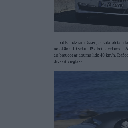
Tāpat kā līdz šim, 6.sērijas kabrioletam
nolokāms 19 sekundēs, bet paceļams – 24
arī braucot ar ātrumu līdz 40 km/h. Ražot
divkārt vieglāka.