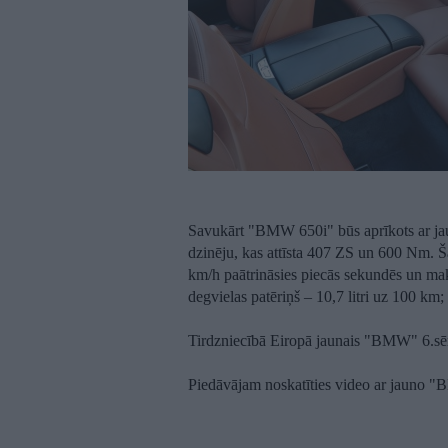
Savukārt "BMW 650i" būs aprīkots ar jau
dzinēju, kas attīsta 407 ZS un 600 Nm. Šā
km/h paātrināsies piecās sekundēs un mak
degvielas patēriņš – 10,7 litri uz 100 
Tirdzniecībā Eiropā jaunais "BMW" 6.sēr
Piedāvājam noskatīties video ar jauno "B