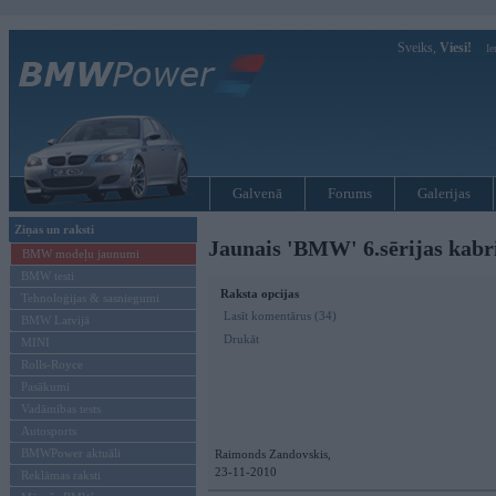
Sveiks,
Viesi!
Ie
Galvenā
Forums
Galerijas
Ziņas un raksti
Jaunais 'BMW' 6.sērijas kabrio
BMW modeļu jaunumi
BMW testi
Raksta opcijas
Tehnoloģijas & sasniegumi
Lasīt komentārus (34)
BMW Latvijā
Drukāt
MINI
Rolls-Royce
Pasākumi
Vadāmības tests
Autosports
BMWPower aktuāli
Raimonds Zandovskis,
23-11-2010
Reklāmas raksti