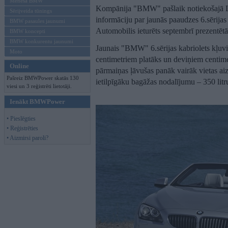
Mēneša BMW
Kompānija "BMW" pašlaik notiekošajā Lo
Sērijveida tūnings
informāciju par jaunās paaudzes 6.sērijas
BMW pasaules jaunumi
Automobilis ieturēts septembrī prezentētās
BMW koncepti
BMW konkurentu jaunumi
Jaunais "BMW" 6.sērijas kabriolets kļuvi
Moto
centimetriem platāks un deviņiem centim
Online
pārmaiņas ļāvušas panāk vairāk vietas ai
Pašreiz BMWPower skatās 130
ietilpīgāku bagāžas nodalījumu – 350 litr
viesi un 3 reģistrēti lietotāji.
Ienākt BMWPower
• Pieslēgties
• Reģistrēties
• Aizmirsi paroli?