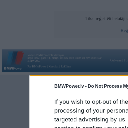
Tikai reģistrēti lietotāj
Reģi
Vortāls BMWPower.lv darbojas
kopš 2002. gada 14. maija. Tas nav auto klubs un nav saistīts ar
Galvena
|
Fo
BMW AG.
Par BMWPower
|
Kontakti
|
Reklāma
BMWPower.lv -
Do Not Process My
If you wish to opt-out of the
processing of your personal
targeted advertising by us