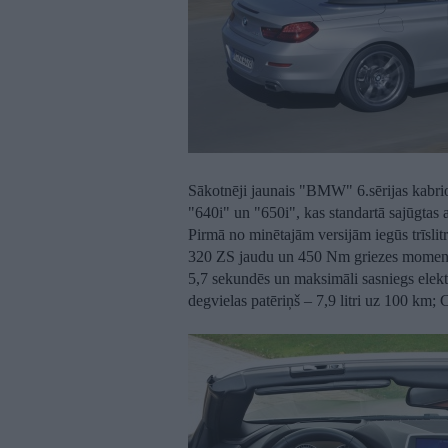
Sākotnēji jaunais "BMW" 6.sērijas kabrio
"640i" un "650i", kas standartā sajūgtas
Pirmā no minētajām versijām iegūs trīslitr
320 ZS jaudu un 450 Nm griezes momentu.
5,7 sekundēs un maksimāli sasniegs elekt
degvielas patēriņš – 7,9 litri uz 100 k