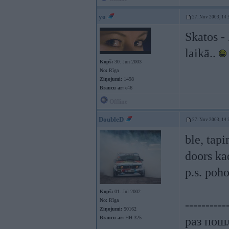
yo
27. Nov 2003, 14:
Skatos -
laikā..
Kopš:
30. Jun 2003
No:
Rīga
Ziņojumi:
1498
Braucu ar:
e46
Offline
DoubleD
27. Nov 2003, 14:
ble, tapi
doors kad
p.s. poh
Kopš:
01. Jul 2002
No:
Rīga
----------
Ziņojumi:
50162
Braucu ar:
HH-325
раз пошл