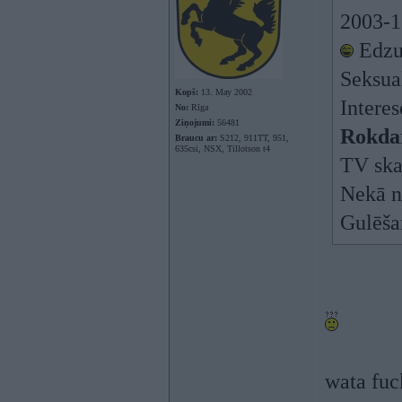
2003-1
Edzu
Seksual
Kopš:
13. May 2002
Interes
No:
Rīga
Ziņojumi:
56481
Rokda
Braucu ar:
S212, 911TT, 951,
635csi, NSX, Tillotson t4
TV ska
Nekā n
Gulēša
wata fu