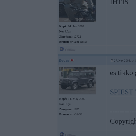
IHTIS
Kopš:
04. Jun 2002
No:
Rīga
Ziņojumi:
12722
Braucu ar:
a/m BMW
Offline
Doors
27. Nov 2003, 14:
es tikko
SPIEST 
Kopš:
14. May 2002
No:
Rīga
Ziņojumi:
1031
----------
Braucu ar:
GS-96
Copyrig
Offline