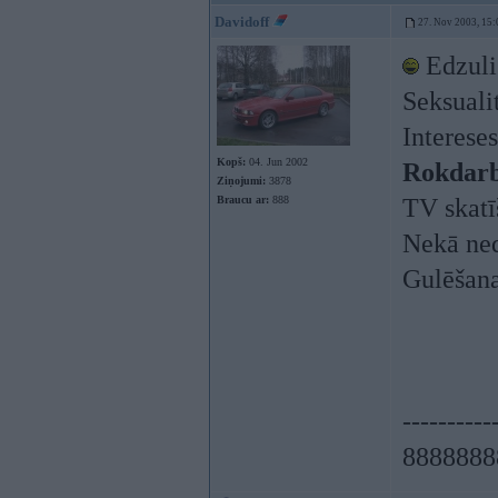
Davidoff
27. Nov 2003, 15:
Edzul
Seksualit
Intereses
Kopš:
04. Jun 2002
Rokdarb
Ziņojumi:
3878
Braucu ar:
888
TV skatī
Nekā ned
Gulēšan
----------
8888888