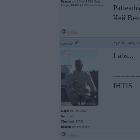
Braucu ar:
BMW 4 F36 Gran
Coupe, BMW 4 G26 Gran Coupe
Patiesīb
Чей Вен
Offline
Speed3
27. Nov 2003, 15:
Labs...
----------
IHTIS
Kopš:
04. Jun 2002
No:
Rīga
Ziņojumi:
12722
Braucu ar:
a/m BMW
Offline