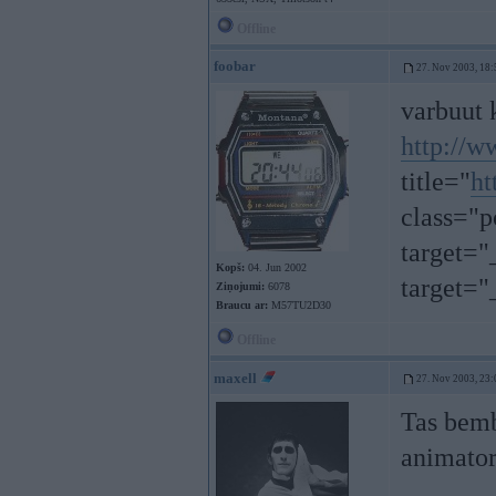
Offline
foobar
27. Nov 2003, 18:
varbuut k
http://
title="
ht
class="p
target="
Kopš:
04. Jun 2002
target=
Ziņojumi:
6078
Braucu ar:
M57TU2D30
Offline
maxell
27. Nov 2003, 23:
Tas bemb
animato