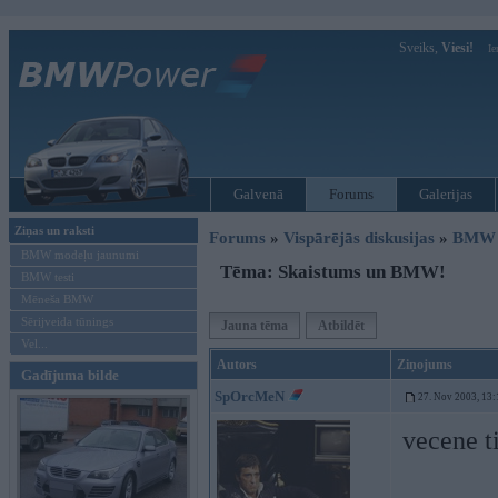
Sveiks,
Viesi!
Ie
Galvenā
Forums
Galerijas
Ziņas un raksti
Forums
»
Vispārējās diskusijas
»
BMW t
BMW modeļu jaunumi
Tēma: Skaistums un BMW!
BMW testi
Mēneša BMW
Sērijveida tūnings
Jauna tēma
Atbildēt
Vel...
Autors
Ziņojums
Gadījuma bilde
SpOrcMeN
27. Nov 2003, 13:
vecene t