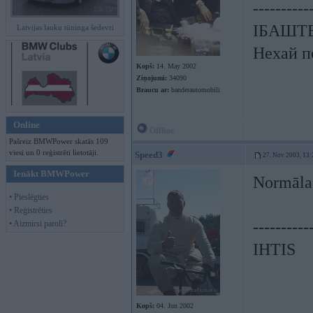
----------
ІБАШТЕ!
Latvijas lauku tūninga šedevri
Нехай п
Kopš:
14. May 2002
Ziņojumi:
34090
Braucu ar:
banderautomobili
Online
Offline
Pašreiz BMWPower skatās 109
viesi un 0 reģistrēti lietotāji.
Speed3
27. Nov 2003, 13:
Ienākt BMWPower
Normāla 
• Pieslēgties
• Reģistrēties
----------
• Aizmirsi paroli?
IHTIS
Kopš:
04. Jun 2002