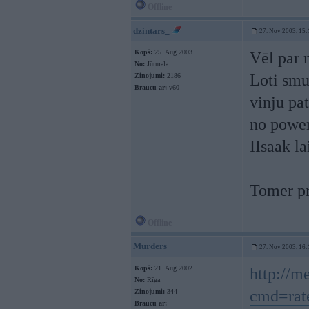
Offline
dzintars_
27. Nov 2003, 15:
Kopš:
25. Aug 2003
Vēl par 
No:
Jūrmala
Loti smuk
Ziņojumi:
2186
Braucu ar:
v60
vinju pa
no power
IIsaak l
Tomer pr
Offline
Murders
27. Nov 2003, 16:
Kopš:
21. Aug 2002
http://m
No:
Rīga
cmd=rate
Ziņojumi:
344
Braucu ar: