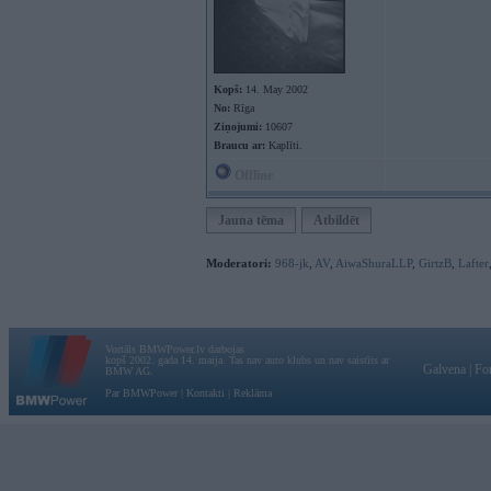
Kopš:
14. May 2002
No:
Rīga
Ziņojumi:
10607
Braucu ar:
Kaplīti.
Offline
Jauna tēma
Atbildēt
Moderatori:
968-jk
,
AV
,
AiwaShuraLLP
,
GirtzB
,
Lafter
Vortāls BMWPower.lv darbojas
kopš 2002. gada 14. maija. Tas nav auto klubs un nav saistīts ar
Galvena
|
Fo
BMW AG.
Par BMWPower
|
Kontakti
|
Reklāma