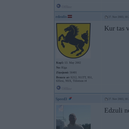
Offline
edzulis
27. Nov 2003, 18:
Kur tas v
Kopš:
13. May 2002
No:
Rīga
Ziņojumi:
56481
Braucu ar:
S212, 911TT, 951,
635csi, NSX, Tillotson t4
Offline
Speed3
27. Nov 2003, 18:
Edzuli n
----------