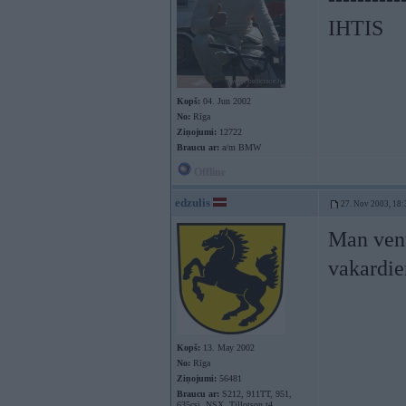
IHTIS
Kopš:
04. Jun 2002
No:
Rīga
Ziņojumi:
12722
Braucu ar:
a/m BMW
Offline
edzulis
27. Nov 2003, 18:
Man vent
vakardie
Kopš:
13. May 2002
No:
Rīga
Ziņojumi:
56481
Braucu ar:
S212, 911TT, 951,
635csi, NSX, Tillotson t4