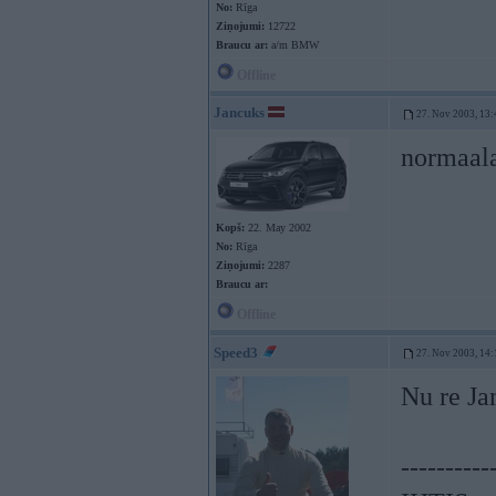
No:
Rīga
Ziņojumi:
12722
Braucu ar:
a/m BMW
Offline
Jancuks
27. Nov 2003, 13:
normaala
Kopš:
22. May 2002
No:
Rīga
Ziņojumi:
2287
Braucu ar:
Offline
Speed3
27. Nov 2003, 14:
Nu re Ja
----------