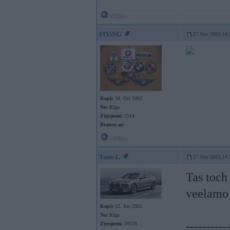
Offline
FlYiNG
27. Nov 2003, 14:
Kopš:
18. Oct 2002
No:
Rīga
Ziņojumi:
2514
Braucu ar:
Offline
Tune-L
27. Nov 2003, 14:
Tas toch
veelamo 
Kopš:
12. Jun 2002
No:
Rīga
----------
Ziņojumi:
20578