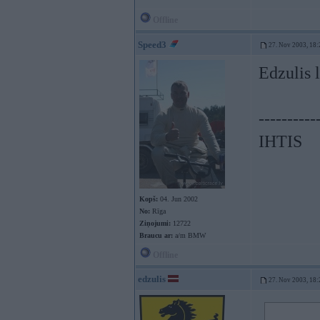
Offline
Speed3
27. Nov 2003, 18:
Edzulis l
----------
IHTIS
Kopš:
04. Jun 2002
No:
Rīga
Ziņojumi:
12722
Braucu ar:
a/m BMW
Offline
edzulis
27. Nov 2003, 18: