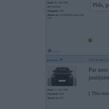
Kopš:
01. Mar 2006
Plds, 
No:
Smiltene
Ziņojumi:
3101
Braucu ar:
Z3 M52B30 stroker, M3
E46
Offline
protams
04. Oct 2007, 13:
Par auto
jautājum
Kopš:
11. Nov 2005
[ This me
Ziņojumi:
6334
Braucu ar:
NS7
----------