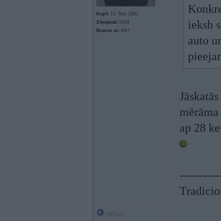
Konkre
Kopš:
11. Nov 2005
ieksh s
Ziņojumi:
6334
Braucu ar:
NS7
auto u
pieejam
Jāskatās
mērāma d
ap 28 keu
----------
Tradicion
Offline