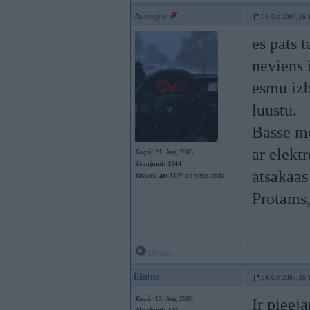
Avenger
04. Oct 2007, 16:
es pats 
neviens 
esmu izbr
luustu.
Basse mo
ar elekt
Kopš:
31. Aug 2005
Ziņojumi:
1244
atsakaas
Braucu ar:
SUV un velosipēdu
Protams,
Offline
Elnino
04. Oct 2007, 16:
Kopš:
13. Aug 2003
Ir pieej