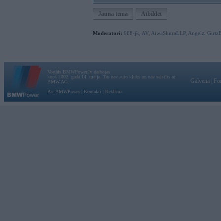
Jauna tēma
Atbildēt
Moderatori:
968-jk
,
AV
,
AiwaShuraLLP
,
Angelz
,
Girtz
Vortāls BMWPower.lv darbojas
kopš 2002. gada 14. maija. Tas nav auto klubs un nav saistīts ar
Galvena
|
Fo
BMW AG.
Par BMWPower
|
Kontakti
|
Reklāma