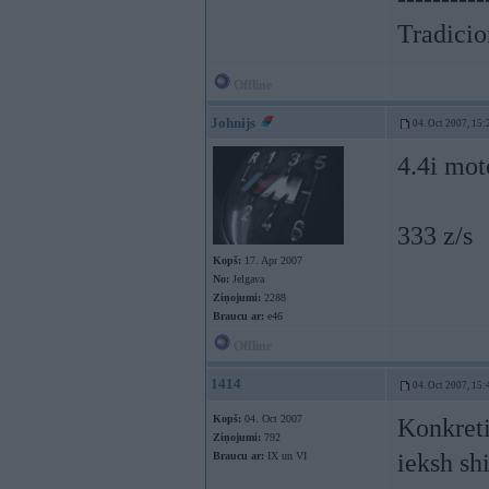
Tradicion
Offline
Johnijs
04. Oct 2007, 15:
4.4i mot
333 z/s
Kopš:
17. Apr 2007
No:
Jelgava
Ziņojumi:
2288
Braucu ar:
e46
Offline
1414
04. Oct 2007, 15:
Kopš:
04. Oct 2007
Konkreti
Ziņojumi:
792
ieksh sh
Braucu ar:
IX un VI