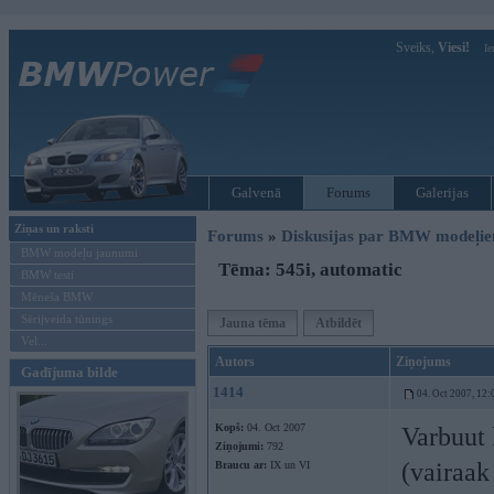
Sveiks,
Viesi!
Ie
Galvenā
Forums
Galerijas
Ziņas un raksti
Forums
»
Diskusijas par BMW modeļi
BMW modeļu jaunumi
Tēma: 545i, automatic
BMW testi
Mēneša BMW
Sērijveida tūnings
Jauna tēma
Atbildēt
Vel...
Autors
Ziņojums
Gadījuma bilde
1414
04. Oct 2007, 12:
Kopš:
04. Oct 2007
Varbuut 
Ziņojumi:
792
(vairaak
Braucu ar:
IX un VI