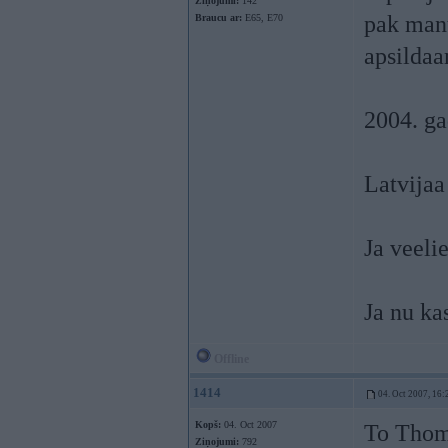
Ziņojumi:
142
pak manu
Braucu ar:
E65, E70
apsildaam
2004. g
Latvijaa
Ja veeli
Ja nu ka
Offline
1414
04. Oct 2007, 16:
Kopš:
04. Oct 2007
To Thoma
Ziņojumi:
792