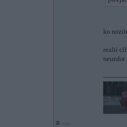
ko nozii
realii ci
neuzdot 
----------
Offline