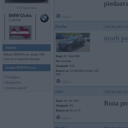
piedaava
F13 kabriolets
Offline
Purcha
04. Oct 2007, 12:
mozh pa
Online
Pašreiz BMWPower skatās 106
Kopš:
01. Mar 2006
viesi un 0 reģistrēti lietotāji.
No:
Smiltene
Ziņojumi:
3101
Ienākt BMWPower
Braucu ar:
Z3 M52B30 stroker, M3
E46
• Pieslēgties
Offline
• Reģistrēties
• Aizmirsi paroli?
1414
04. Oct 2007, 12:
Kopš:
04. Oct 2007
Runa pro
Ziņojumi:
792
Braucu ar:
IX un VI
Offline
Purcha