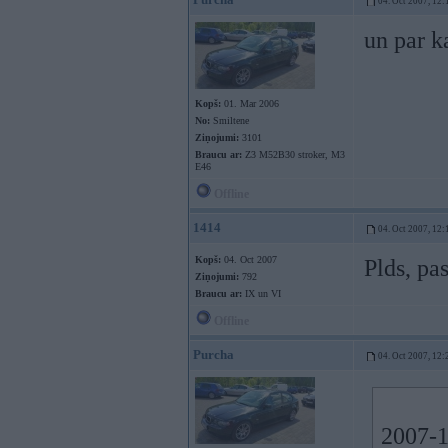
04. Oct 2007, 12:
un par k
Kopš:
01. Mar 2006
No:
Smiltene
Ziņojumi:
3101
Braucu ar:
Z3 M52B30 stroker, M3
E46
Offline
1414
04. Oct 2007, 12:
Kopš:
04. Oct 2007
Plds, pa
Ziņojumi:
792
Braucu ar:
IX un VI
Offline
Purcha
04. Oct 2007, 12:
2007-1