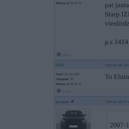
pat jaut
Braucu ar:
IX un VI
Starp I
vienliid
p.s 141
Offline
1414
04. Oct 2007, 16:
Kopš:
04. Oct 2007
To Elnin
Ziņojumi:
792
Braucu ar:
IX un VI
Offline
protams
04. Oct 2007, 17:
2007-1