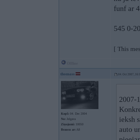
funf ar 
545 0-20
[ This mes
Offline
thomass
04. Oct 2007, 16:
2007-1
Konkre
Kopš:
04. Dec 2004
ieksh s
No:
Jelgava
Ziņojumi:
10050
auto u
Braucu ar:
A8
pieejam