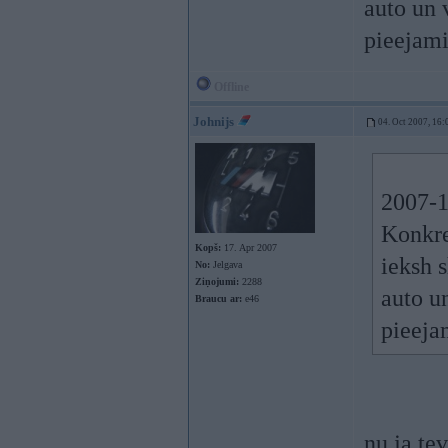
auto un 
pieejami
Offline
Johnijs
04. Oct 2007, 16:
2007-1
Konkre
Kopš:
17. Apr 2007
ieksh s
No:
Jelgava
Ziņojumi:
2288
auto u
Braucu ar:
e46
pieejam
nu ja te