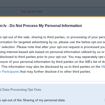
25. Sep 2007, 18:43
2007-09-25 18:35, Shiirs rakstīja:
.lv -
Do Not Process My Personal Information
man butu 5km ar kraniem janosuka lai tik daudz gada laikaa nopelniitu
to opt-out of the sale, sharing to third parties, or processing of your per
pēc taviem tekstiem man jau sen šķita ka tu to dari
formation for targeted advertising by us, please use the below opt-out s
r selection. Please note that after your opt-out request is processed y
eing interest-based ads based on personal information utilized by us or
disclosed to third parties prior to your opt-out. You may separately opt-
losure of your personal information by third parties on the IAB’s list of
. This information may also be disclosed by us to third parties on the
IA
25. Sep 2007, 18:53
Participants
that may further disclose it to other third parties.
vieniigais pielietojums - noparko pie maajas lai visi domaa ka tu esi kruts p
l Data Processing Opt Outs
o opt-out of the Sharing of my personal data.