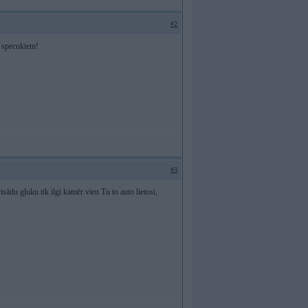
#2
s specukiem!
#3
ādu gļuku tik ilgi kamēr vien Tu to auto lietosi,