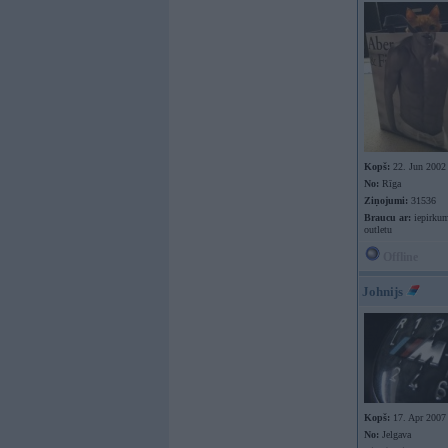
Kopš:
22. Jun 2002
No:
Rīga
Ziņojumi:
31536
Braucu ar:
iepirkum
outletu
Offline
Johnijs
Kopš:
17. Apr 2007
No:
Jelgava