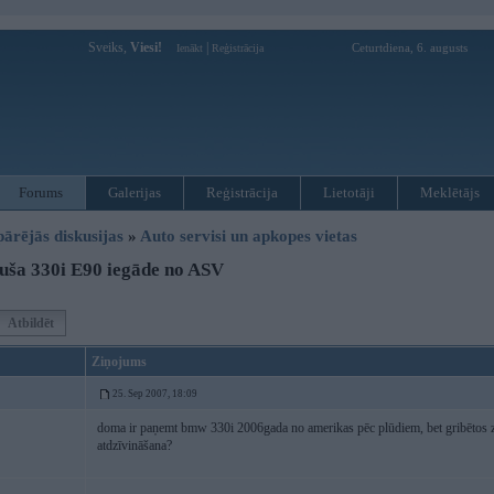
Sveiks,
Viesi!
|
Ceturtdiena, 6. augusts
Ienākt
Reģistrācija
Forums
Galerijas
Reģistrācija
Lietotāji
Meklētājs
pārējās diskusijas
»
Auto servisi un apkopes vietas
uša 330i E90 iegāde no ASV
Atbildēt
Ziņojums
25. Sep 2007, 18:09
doma ir paņemt bmw 330i 2006gada no amerikas pēc plūdiem, bet gribētos z
atdzīvināšana?