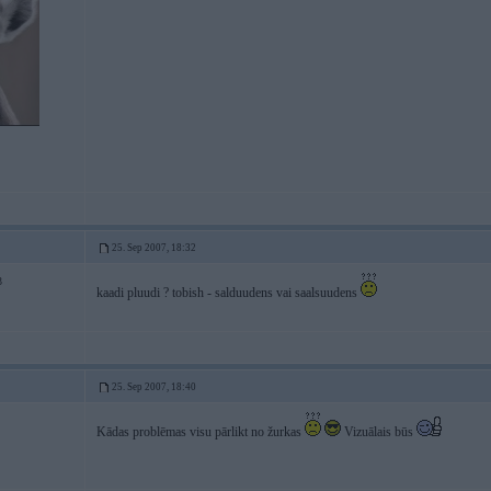
25. Sep 2007, 18:32
3
kaadi pluudi ? tobish - salduudens vai saalsuudens
25. Sep 2007, 18:40
Kādas problēmas visu pārlikt no žurkas
Vizuālais būs