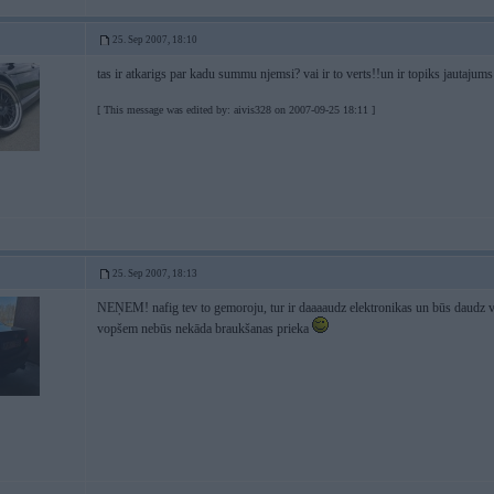
25. Sep 2007, 18:10
tas ir atkarigs par kadu summu njemsi? vai ir to verts!!un ir topiks jautajum
[ This message was edited by: aivis328 on 2007-09-25 18:11 ]
25. Sep 2007, 18:13
NEŅEM! nafig tev to gemoroju, tur ir daaaaudz elektronikas un būs daudz vis
vopšem nebūs nekāda braukšanas prieka