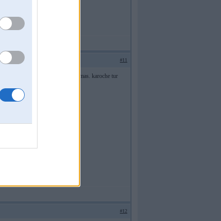
#11
no aparaatu - melnu, taa kaa no filmas. karoche tur
aa un sakabina visiem uz ielaam!
#12