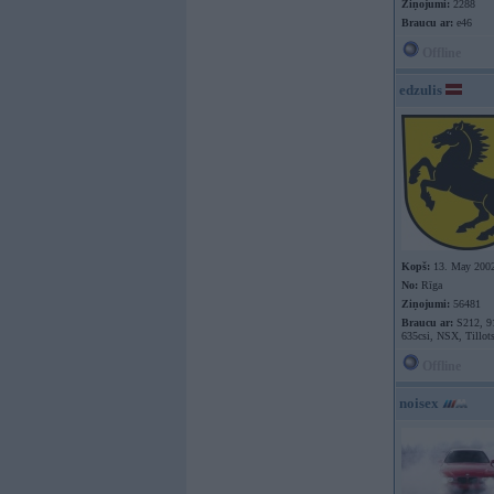
Ziņojumi:
2288
Braucu ar:
e46
Offline
edzulis
Kopš:
13. May 200
No:
Rīga
Ziņojumi:
56481
Braucu ar:
S212, 9
635csi, NSX, Tillot
Offline
noisex