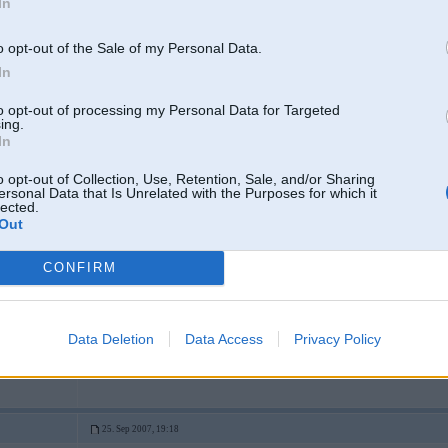
In
o opt-out of the Sale of my Personal Data.
Los Angeles
In
to opt-out of processing my Personal Data for Targeted
ing.
25. Sep 2007, 18:56
In
njem droshi, man choms arii bija panjeemis sliikushu x5 no amērikas, ahujen
samainiija kaudziiti detalju, kopaa sanaaca tikai ap 1500 latiem. tagad brauk
o opt-out of Collection, Use, Retention, Sale, and/or Sharing
ersonal Data that Is Unrelated with the Purposes for which it
un neklausies tos idiotus te, vinjiem vienkaarshi skauzh!!!
lected.
Out
CONFIRM
Data Deletion
Data Access
Privacy Policy
25. Sep 2007, 19:18