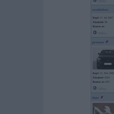
Offline
wombabats
Kopš:
17. Jul 2007
Ziņojumi:
38
Braucu ar:
Offline
protams
Kopš:
11. Nov 200
Ziņojumi:
6334
Braucu ar:
NS7
Offline
depo