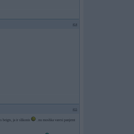
#14
#15
s beigts, ja ir slikonis
..nu moshka varesi panjemt