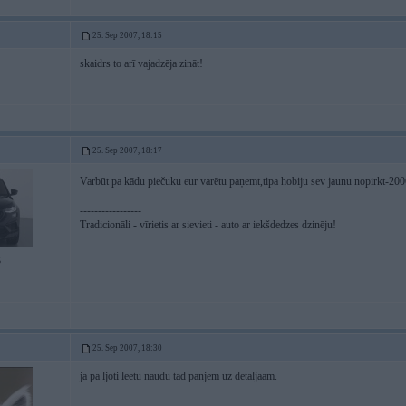
25. Sep 2007, 18:15
skaidrs to arī vajadzēja zināt!
25. Sep 2007, 18:17
Varbūt pa kādu piečuku eur varētu paņemt,tipa hobiju sev jaunu nopirkt-200
-----------------
Tradicionāli - vīrietis ar sievieti - auto ar iekšdedzes dzinēju!
5
25. Sep 2007, 18:30
ja pa ljoti leetu naudu tad panjem uz detaljaam.