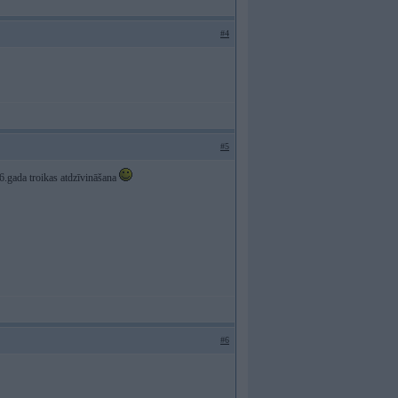
#4
#5
6.gada troikas atdzīvināšana
#6