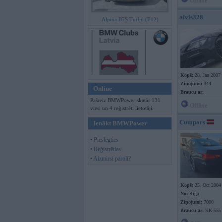
Offline
aivis328
Alpina B7S Turbo (E12)
Kopš:
28. Jan 2007
Ziņojumi:
344
Online
Braucu ar:
Pašreiz BMWPower skatās 131
Offline
viesi un 4 reģistrēti lietotāji.
Cumpars
Ienākt BMWPower
• Pieslēgties
• Reģistrēties
• Aizmirsi paroli?
Kopš:
25. Oct 2004
No:
Rīga
Ziņojumi:
7000
Braucu ar:
KK-555