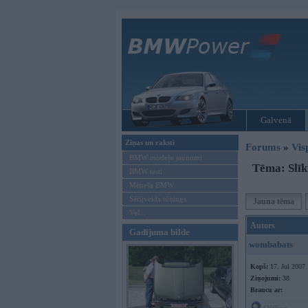
Galvenā
Ziņas un raksti
Forums
»
Vis
BMW modeļu jaunumi
Tēma: Slīk
BMW testi
Mēneša BMW
Sērijveida tūnings
Jauna tēma
Vel...
Autors
Gadījuma bilde
wombabats
Kopš:
17. Jul 2007
Ziņojumi:
38
Braucu ar: