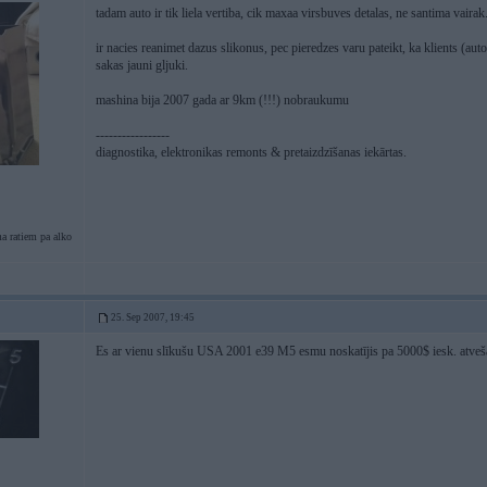
tadam auto ir tik liela vertiba, cik maxaa virsbuves detalas, ne santima vairak
ir nacies reanimet dazus slikonus, pec pieredzes varu pateikt, ka klients (aut
sakas jauni gljuki.
mashina bija 2007 gada ar 9km (!!!) nobraukumu
-----------------
diagnostika, elektronikas remonts & pretaizdzīšanas iekārtas.
a ratiem pa alko
25. Sep 2007, 19:45
Es ar vienu slīkušu USA 2001 e39 M5 esmu noskatījis pa 5000$ iesk. atveš