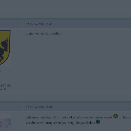
25. Sep 2007, 19:46
to gan var ņemt... detaļām
2
11TT, 951,
son t4
25. Sep 2007, 20:01
galvenais, kas taja m5 ir: motors/karba/provodka...nekaa vairak
un tas bu
visadus citus lorinjus/detaljas..beigu beigas diskus