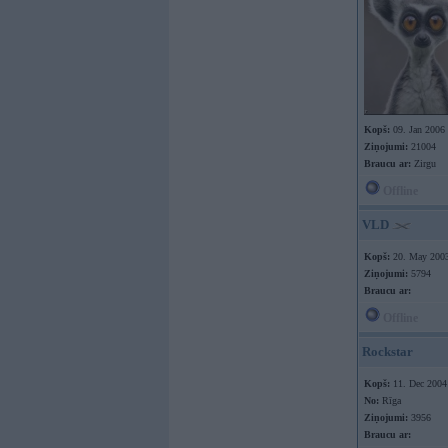
Kopš:
09. Jan 2006
Ziņojumi:
21004
Braucu ar:
Zirgu
Offline
VLD
Kopš:
20. May 200
Ziņojumi:
5794
Braucu ar:
Offline
Rockstar
Kopš:
11. Dec 2004
No:
Rīga
Ziņojumi:
3956
Braucu ar: