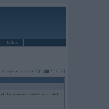
Reklāma
34 ziņojumi • Lapa 1 no 2 •
|«
«
1
2
»
»|
#1
ināt kādas hujņas viņam varētu būt un cik izmaksātu