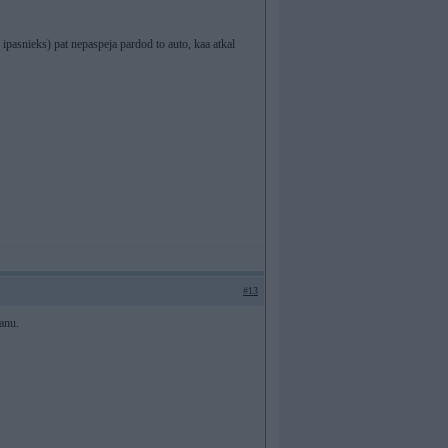
.
o ipasnieks) pat nepaspeja pardod to auto, kaa atkal
#13
anu.