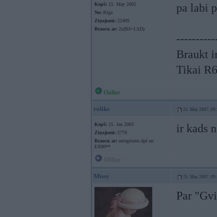
Kopš:
15. May 2002
pa labi 
No:
Rīga
Ziņojumi:
22409
Braucu ar:
2x(R6+LSD)
----------
Braukt ir
Tikai R
Online
roliks
25. May 2007, 09
Kopš:
25. Jan 2003
ir kads 
Ziņojumi:
2779
Braucu ar:
neizgrieztu dpf un
EX80**
Offline
Missy
25. May 2007, 09
Par "Gvi