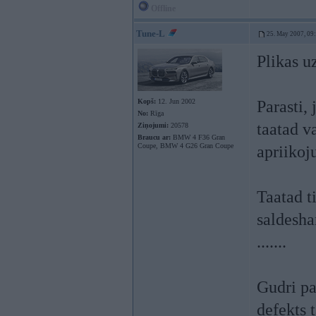
Offline
Tune-L
25. May 2007, 09
Plikas u
Kopš:
12. Jun 2002
Parasti,
No:
Rīga
taatad v
Ziņojumi:
20578
Braucu ar:
BMW 4 F36 Gran
Coupe, BMW 4 G26 Gran Coupe
apriikoj
Taatad t
saldesha
.......
Gudri pa
defekts 