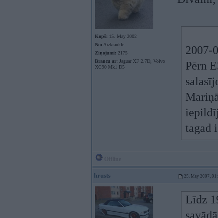
Kopš:
15. May 2002
No:
Aizkraukle
2007-0
Ziņojumi:
2175
Braucu ar:
Jaguar XF 2.7D, Volvo
Pērn E
XC90 Mk1 D5
salasīj
Mariņā
iepildī
tagad i
Offline
hrusts
25. May 2007, 01
Līdz 1
savādā