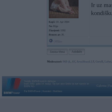
Ir uz ma
kondišku
Kopš:
19. Apr 2004
No:
Rīga
Ziņojumi:
5392
Braucu ar:
36.
Offline
Jauna tēma
Atbildēt
Moderatori:
968-jk
,
AV
,
AiwaShuraLLP
,
GirtzB
,
Lafter
Vortāls BMWPower.lv darbojas
kopš 2002. gada 14. maija. Tas nav auto klubs un nav saistīts ar
Galvena
|
Fo
BMW AG.
Par BMWPower
|
Kontakti
|
Reklāma