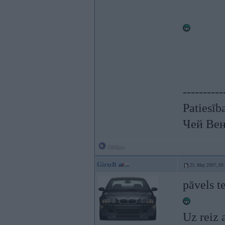
----------
Patiesīb
Чей Вен
Offline
GirtzB
25. May 2007, 09
pāvels t
Uz reiz 