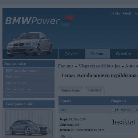
Sveiks,
Viesi!
Ie
Galvenā
Forums
Galerijas
Ziņas un raksti
Forums
»
Vispārējās diskusijas
»
Auto s
BMW modeļu jaunumi
Tēma: Kondicionieru uzpildīšana
BMW testi
Mēneša BMW
Sērijveida tūnings
Jauna tēma
Atbildēt
Vel...
Autors
Ziņojums
Gadījuma bilde
nice
24. May 2007, 21
Kopš:
05. Nov 2006
Iesakiet
Ziņojumi:
106
Braucu ar:
Mainu markas kā zeķes