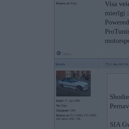
Visa vei
Braucu ar:
Pulju
mierīgi 
Powered
ProTunin
motorspo
Offline
hrusts
25. May 2007, 00
Shodien
Kopš:
17. Apr 2006
Pernav
No:
Rīga
Ziņojumi:
1305
Braucu ar:
F11 530D, F31 320D,
e36 cabrio 328i ///M,
SIA Gv