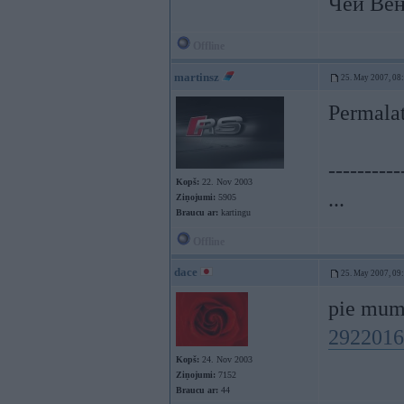
Чей Вен
Offline
martinsz
25. May 2007, 08
Permalat
----------
Kopš:
22. Nov 2003
...
Ziņojumi:
5905
Braucu ar:
kartingu
Offline
dace
25. May 2007, 09
pie mum
2922016
Kopš:
24. Nov 2003
Ziņojumi:
7152
Braucu ar:
44