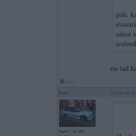
poh. k
einaar
sakot 
ieslee
nu tad k
Offline
hrusts
25. May 2007, 00
Kopš:
17. Apr 2006