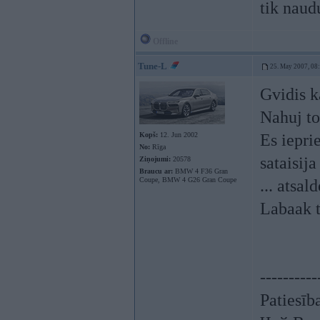
tik naud
Offline
Tune-L
25. May 2007, 08
Gvidis k
Nahuj to
Kopš:
12. Jun 2002
Es iepri
No:
Rīga
sataisij
Ziņojumi:
20578
Braucu ar:
BMW 4 F36 Gran
Coupe, BMW 4 G26 Gran Coupe
... atsal
Labaak t
----------
Patiesīb