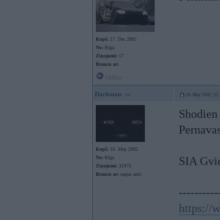
Kopš:
17. Dec 2002
No:
Rīga
Ziņojumi:
17
Braucu ar:
Offline
Darkman
24. May 2007, 22
Shodien 
Pernavas
Kopš:
16. May 2002
No:
Rīga
SIA Gvid
Ziņojumi:
32475
Braucu ar:
sapņu auto
----------
https:/