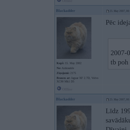
Offline
Blackadder
25. May 2007, 00
Pēc idej
2007-0
tb poh
Kopš:
15. May 2002
No:
Aizkraukle
Ziņojumi:
2175
Braucu ar:
Jaguar XF 2.7D, Volvo
XC90 Mk1 D5
Offline
Blackadder
25. May 2007, 00
Līdz 199
savādāku
Dīvaini,