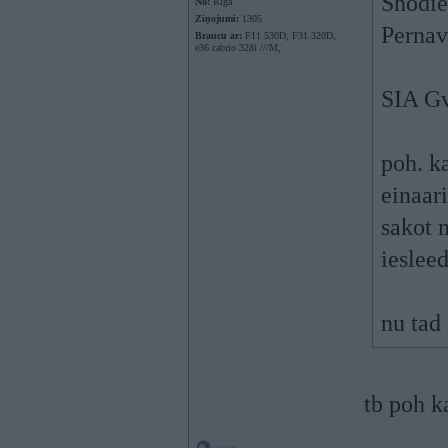
Shodien
No:
Rīga
Ziņojumi:
1305
Pernav
Braucu ar:
F11 530D, F31 320D,
e36 cabrio 328i ///M,
SIA Gv
poh. k
einaar
sakot 
ieslee
nu tad 
tb poh k