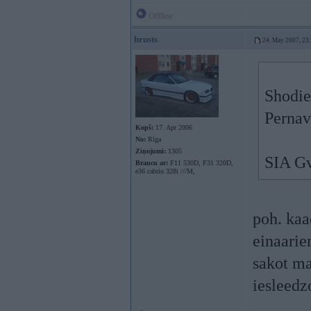
Offline
hrusts
24. May 2007, 23
Shodien
Pernav
Kopš:
17. Apr 2006
No:
Rīga
Ziņojumi:
1305
SIA Gv
Braucu ar:
F11 530D, F31 320D,
e36 cabrio 328i ///M,
poh. kaa
einaarie
sakot ma
iesleedz