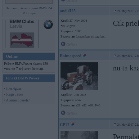
Offline
Hamann pārveidojumi BMW Z4
andis525
24. May 2007, 21
M Coupe
Kopš:
27. Nov 2004
Cik pri
No:
Jelgava
Ziņojumi:
1805
Braucu ar:
Ja pateiksu ari sagribesi.
Offline
Raimospeed
Online
24. May 2007, 22
Pašreiz BMWPower skatās 150
nu ta ka
viesi un 7 reģistrēti lietotāji.
Ienākt BMWPower
• Pieslēgties
• Reģistrēties
Kopš:
04. Jun 2002
• Aizmirsi paroli?
Ziņojumi:
4347
Braucu ar:
e28; e32; e38; T-40
Offline
CP17
24. May 2007, 22
Permalat