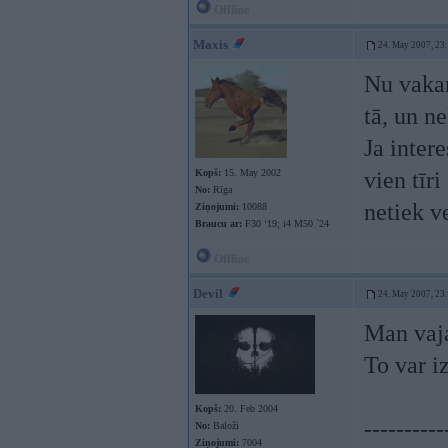
Offline
Maxis
24. May 2007, 23
Nu vakar
tā, un n
Ja inter
Kopš:
15. May 2002
vien tīr
No:
Rīga
netiek v
Ziņojumi:
10088
Braucu ar:
F30 ‘19; i4 M50 `24
Offline
Devil
24. May 2007, 23
Man vaja
To var i
Kopš:
20. Feb 2004
----------
No:
Baloži
Ziņojumi:
7004