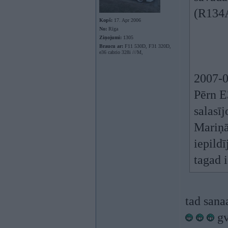
(R134A
Kopš:
17. Apr 2006
No:
Rīga
Ziņojumi:
1305
Braucu ar:
F11 530D, F31 320D,
e36 cabrio 328i ///M,
2007-0
Pērn E
salasīj
Mariņā
iepildī
tagad i
tad sana
gv