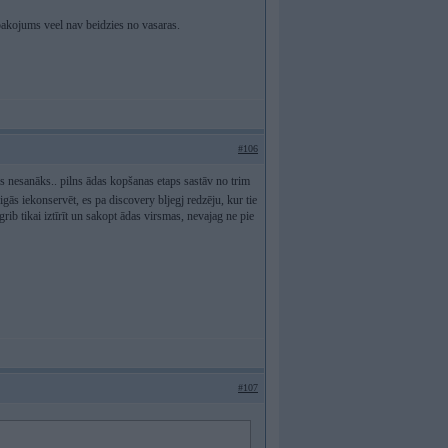
akojums veel nav beidzies no vasaras.
#106
as nesanāks.. pilns ādas kopšanas etaps sastāv no trim
eigās iekonservēt, es pa discovery bljegj redzēju, kur tie
 grib tikai iztīrīt un sakopt ādas virsmas, nevajag ne pie
#107