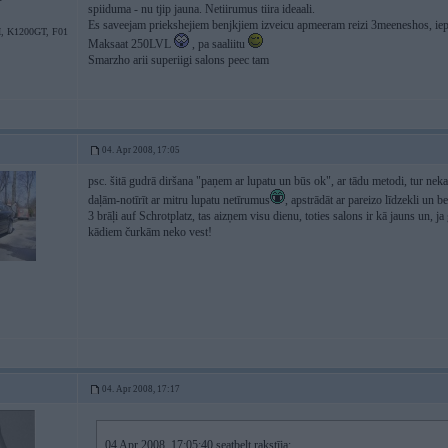
spiiduma - nu tjip jauna. Netiirumus tiira ideaali.
Es saveejam priekshejiem benjkjiem izveicu apmeeram reizi 3meeneshos, iep
, K1200GT, F01
Maksaat 250LVL
, pa saaliitu
Smarzho arii superiigi salons peec tam
04. Apr 2008, 17:05
psc. šitā gudrā diršana "paņem ar lupatu un būs ok", ar tādu metodi, tur nek
daļām-notīrīt ar mitru lupatu netīrumus
, apstrādāt ar pareizo līdzekli un b
3 brāļi auf Schrotplatz, tas aizņem visu dienu, toties salons ir kā jauns un, ja
kādiem čurkām neko vest!
04. Apr 2008, 17:17
04 Apr 2008, 17:05:40 seatbelt rakstīja: