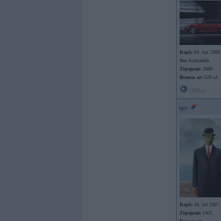
Kopš:
04. Apr 2008
No:
Aizkraukle
Ziņojumi:
2088
Braucu ar:
528 iA
Offline
spy
Kopš:
18. Jul 2007
Ziņojumi:
1431