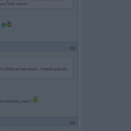
garo).Veelu veiksmi!
os
#102
 Uz Ikšķili nav laika braukt... Vienkārši gaišā āda
ādas atsauksmes, cenas??
#103