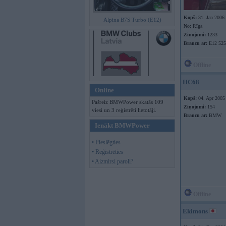
Kopš:
31. Jan 2006
Alpina B7S Turbo (E12)
No:
Rīga
Ziņojumi:
1233
Braucu ar:
E12 525
Offline
HC68
Online
Kopš:
04. Apr 2005
Pašreiz BMWPower skatās 109
Ziņojumi:
154
viesi un 3 reģistrēti lietotāji.
Braucu ar:
BMW
Ienākt BMWPower
• Pieslēgties
• Reģistrēties
• Aizmirsi paroli?
Offline
Ekimons