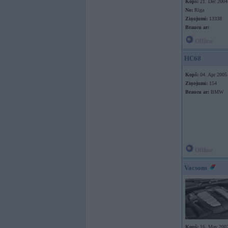
Kopš:
21. Dec 2004
No:
Rīga
Ziņojumi:
13338
Braucu ar:
Offline
HC68
Kopš:
04. Apr 2005
Ziņojumi:
154
Braucu ar:
BMW
Offline
Vacsons
Kopš:
16. May 200