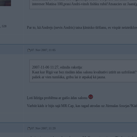
interesee Matiisa 100,prasi Andri-vinsh fishku rubii!Atsaucies uz Jaani(
, 528
Par to, kā Andrejs (nevis Andris) taisa ķīmisko tīrīšanu, es vispār neizteikš
07. Nov 2007, 11:05
2007-11-06 11:27, edzulis rakstīja:
Kaut kur Rīgā var bez rindām ādas salonu kvalitatīvi iztīrīt un uzfrišināt?
paliek ar vien tumšāka, gribu lai ir atpakaļ kā jauna.
Ļoti līdzīga problēma ar gaišo ādas salonu
Varbūt kāds ir bijis tajā MR.Cap, kas tagad atrodas uz Jūrmalas šosejas?K
07. Nov 2007, 11:29