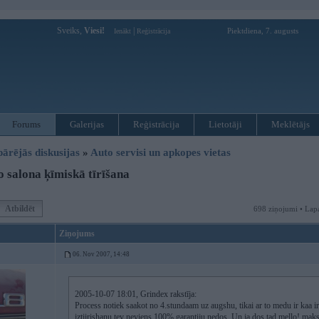
Sveiks,
Viesi!
|
Piektdiena, 7. augusts
Ienākt
Reģistrācija
Forums
Galerijas
Reģistrācija
Lietotāji
Meklētājs
pārējās diskusijas
»
Auto servisi un apkopes vietas
 salona ķīmiskā tīrīšana
Atbildēt
698 ziņojumi • Lap
Ziņojums
06. Nov 2007, 14:48
2005-10-07 18:01, Grindex rakstīja:
Process notiek saakot no 4.stundaam uz augshu, tikai ar to medu ir kaa ir
iztiirishanu tev neviens 100% garantiju nedos. Un ja dos tad mello! mak