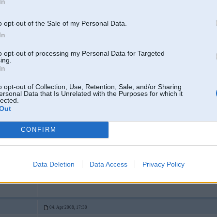
In
o opt-out of the Sale of my Personal Data.
In
to opt-out of processing my Personal Data for Targeted
04. Apr 2008, 17:25
ing.
In
04 Apr 2008, 17:24:19 spy333 rakstīja:
o opt-out of Collection, Use, Retention, Sale, and/or Sharing
nezinu, kur jūs raujat tās gudrās tehnoloģijas un NASA-style cenas, bet 
ersonal Data that Is Unrelated with the Purposes for which it
apstrāde par Ls 2 (apmēram), ar kura palīdzību katrā trešajā mazgāšanas re
lected.
(noņem arī nospiedumus no zilām džinsām utml.). Pēdējās divas mašīnas i
Out
un nekādu problēmu.
CONFIRM
pasaki preciizaak, 2dien piebrauksu
Data Deletion
Data Access
Privacy Policy
r
04. Apr 2008, 17:30