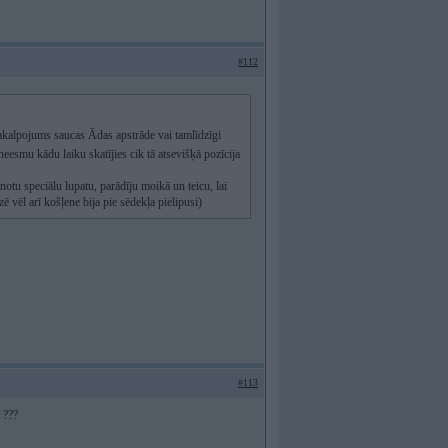
#112
akalpojums saucas Ādas apstrāde vai tamlīdzīgi
neesmu kādu laiku skatījies cik tā atsevišķā pozīcija
notu speciālu lupatu, parādīju moikā un teicu, lai
zē vēl arī košļene bija pie sēdekļa pielipusi)
#113
 ???