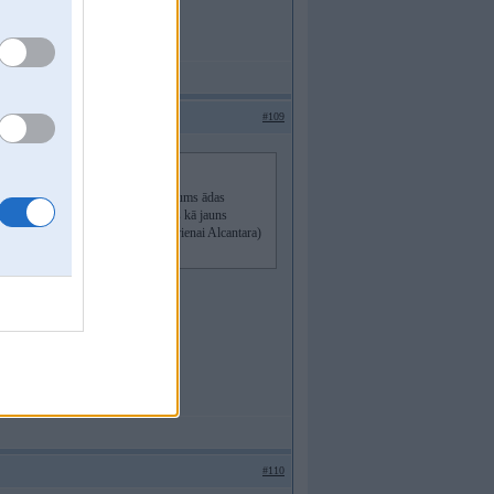
#109
iekš Enri uz jūrmalenes ir pakalpojums ādas
izē gaišais ādas salons tiek iztīrīts kā jauns
r bijušas ar gaišajiem saloniem (vienai Alcantara)
#110