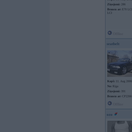
Ziņojumi:
286
Braucu ar:
E70 LCI
LCI
Offline
seatbelt
Kopš:
11. Aug 2006
No:
Rīga
Ziņojumi:
391
Braucu ar:
CP2266
Offline
ozo