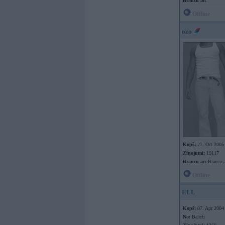
Braucu ar:
Offline
ozo
Kopš:
27. Oct 2005
Ziņojumi:
19117
Braucu ar:
Braucu a
Offline
ELL
Kopš:
07. Apr 2004
No:
Baloži