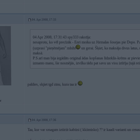
04. Apr 2008, 17:33
04 Apr 2008, 17:31:43 spy333 rakstīja:
nesaprotu, ko vēl precīzāk - Enri moika uz Jūrmalas šosejas pie Depo. P
(uzprasi "pieņēmējam":mhihi
un gerai. Šķiet, ka maksāja divus latus, 
maksā.
P.S.arī man bija iegādāts original ādas kopšanas līdzeklis-krēms ar pievie
izmanto manu, šie nosmējās, izvilka tādu pat savu un visu iztīrīja (tajā rei
paldies, skjiet tgd zinu, kura taa ir
r
04. Apr 2008, 17:36
Taa, kur var smagam iztiiriit kabiini ( kkiimisko) ?? ir kaadi varianti un cenas