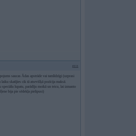
#111
lpojums saucas Ādas apstrāde vai tamlīdzīgi (uzprasi
laiku skatījies cik tā atsevišķā pozīcija maksā.
u speciālu lupatu, parādīju moikā un teicu, lai izmanto
šļene bija pie sēdekļa pielipusi)