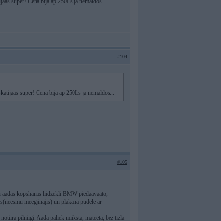
jaas super! Cena bija ap 250Ls ja nemaldos...
#104
atijaas super! Cena bija ap 250Ls ja nemaldos...
#105
eemu aadas kopshanas liidzekli BMW piedaavaato,
s(neesmu meegjinajis) un plakana pudele ar
otiira pilniigi. Aada paliek miiksta, mateeta, bez tizla