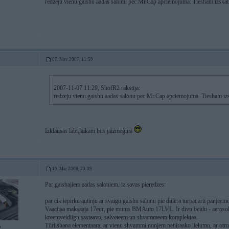
redzeju vienu gaishu aadas salonu pec Mr.Cap apciemojuma. Tiesham izskati
07. Nov 2007, 11:59
2007-11-07 11:29, ShofR2 rakstīja:
redzeju vienu gaishu aadas salonu pec Mr.Cap apciemojuma. Tiesham izsk
Izklausās labi,laikam būs jāizmēģina
19. Mar 2008, 20:09
Par gaishajiem aadas saloniem, iz savas pieredzes:
par cik iepirku autinju ar svaigu gaishu salonu pie diilera turpat arii panj
Vaacijaa maksaaja 17eur, pie mums BMAuto 17LVL. Ir divu beidu - aerosol
kreemveidiigu sastaavu, salveteem un shvammeem komplektaa.
Tiiriishana elementaara, ar vienu shvammi nonjem netiiraako lielumu, ar otru n
2