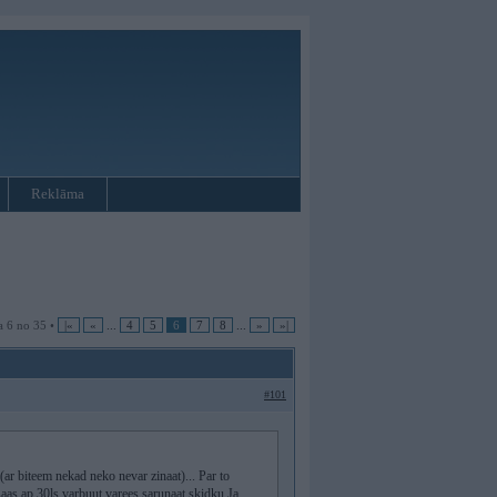
Reklāma
a 6 no 35 •
|«
«
...
4
5
6
7
8
...
»
»|
#101
(ar biteem nekad neko nevar zinaat)... Par to
saas ap 30ls varbuut varees sarunaat skidku.Ja