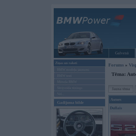
Galvenā
Ziņas un raksti
Forums
»
Vis
BMW modeļu jaunumi
Tēma: Auto
BMW testi
Mēneša BMW
Sērijveida tūnings
Jauna tēma
Vel...
Autors
Gadījuma bilde
Dullais