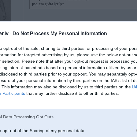
psc. šitā gudrā ljer ljer...
labaak iemet kaadu krabja bildi
.lv -
Do Not Process My Personal Information
to opt-out of the sale, sharing to third parties, or processing of your per
formation for targeted advertising by us, please use the below opt-out s
r selection. Please note that after your opt-out request is processed y
r
eing interest-based ads based on personal information utilized by us or
disclosed to third parties prior to your opt-out. You may separately opt-
losure of your personal information by third parties on the IAB’s list of
04. Apr 2008, 17:24
. This information may also be disclosed by us to third parties on the
IA
nezinu, kur jūs raujat tās gudrās tehnoloģijas un NASA-style cenas, bet iek
Participants
that may further disclose it to other third parties.
Ls 2 (apmēram), ar kura palīdzību katrā trešajā mazgāšanas reizē gaišais āda
no zilām džinsām utml.). Pēdējās divas mašīnas ir bijušas ar gaišajiem salo
l Data Processing Opt Outs
o opt-out of the Sharing of my personal data.