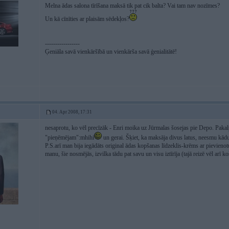
Melna ādas salona tīrīšana maksā tik pat cik balta? Vai tam nav nozīmes?
Un kā cīnīties ar plaisām sēdekļos?
-----------------
Ģeniāla savā vienkāršībā un vienkārša savā ģenialitātē!
04. Apr 2008, 17:31
nesaprotu, ko vēl precīzāk - Enri moika uz Jūrmalas šosejas pie Depo. Paka
"pieņēmējam":mhihi
un gerai. Šķiet, ka maksāja divus latus, neesmu kādu 
P.S.arī man bija iegādāts original ādas kopšanas līdzeklis-krēms ar pievienot
manu, šie nosmējās, izvilka tādu pat savu un visu iztīrīja (tajā reizē vēl arī ko