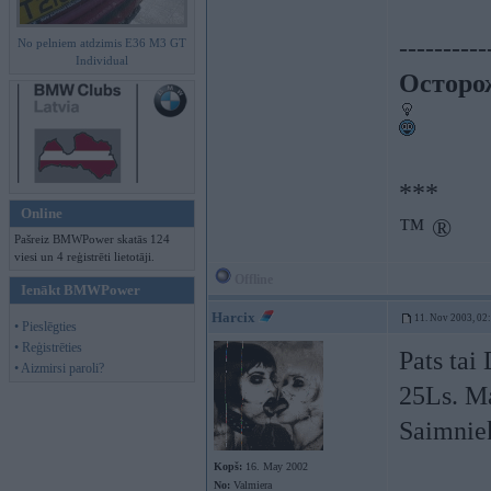
----------
No pelniem atdzimis E36 M3 GT
Individual
Осторо
***
Online
™ ®
Pašreiz BMWPower skatās 124
viesi un 4 reģistrēti lietotāji.
Offline
Ienākt BMWPower
Harcix
11. Nov 2003, 02
• Pieslēgties
• Reģistrēties
Pats tai
• Aizmirsi paroli?
25Ls. Ma
Saimniek
Kopš:
16. May 2002
No:
Valmiera