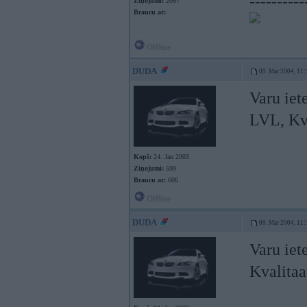
----------
Ziņojumi:
2067
Braucu ar:
Offline
DUDA
09. Mar 2004, 11:
Varu iet
LVL, Kva
Kopš:
24. Jan 2003
Ziņojumi:
599
Braucu ar:
606
Offline
DUDA
09. Mar 2004, 11:
Varu iet
Kvalitaa