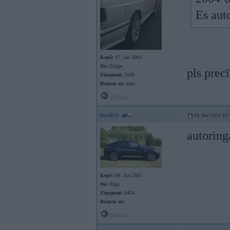
Es aut
Kopš:
17. Jan 2003
No:
Zilupe
pls prec
Ziņojumi:
3508
Braucu ar:
auto
Offline
stanley
09. Mar 2004, 10:
autoring
Kopš:
08. Jun 2003
No:
Rīga
Ziņojumi:
4404
Braucu ar:
Offline