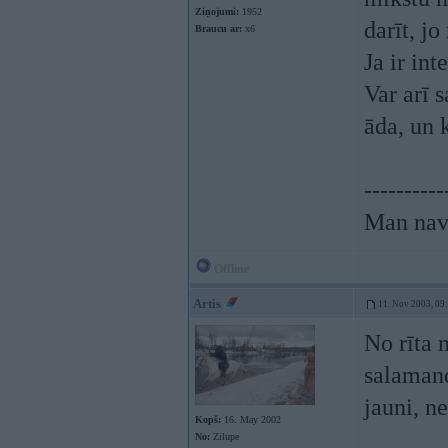
Ziņojumi:
1952
darīt, jo
Braucu ar:
x6
Ja ir int
Var arī 
āda, un 
----------
Man nav 
Offline
Artis
11. Nov 2003, 09
No rīta 
salamand
jauni, ne
Kopš:
16. May 2002
No:
Zilupe