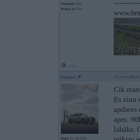
----------
Ziņojumi:
7824
Braucu ar:
V10
www.bm
Offline
Kopteins
11. Nov 2003, 09
Cik man 
Es zinu 
apdares 
apm. 90
labāks. G
mīkstu m
Kopš:
23. Apr 2003