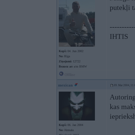
putekļi t
----------
IHTIS
Kopš:
04. Jun 2002
No:
Rīga
Ziņojumi:
12722
Braucu ar:
a/m BMW
Offline
mexican
09. Mar 2004, 11:
Autoring
kas maks
ieprieks
Kopš:
06. Jan 2004
No:
Jūrmala