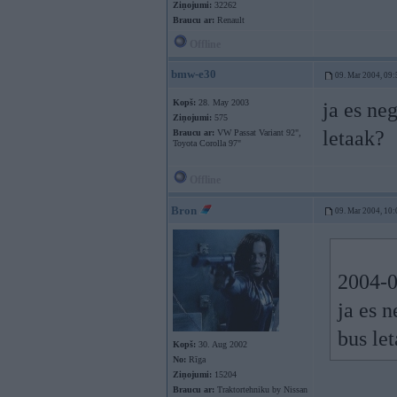
Ziņojumi:
32262
Braucu ar:
Renault
Offline
bmw-e30
09. Mar 2004, 09:
Kopš:
28. May 2003
ja es ne
Ziņojumi:
575
letaak?
Braucu ar:
VW Passat Variant 92",
Toyota Corolla 97"
Offline
Bron
09. Mar 2004, 10:
2004-0
ja es 
bus le
Kopš:
30. Aug 2002
No:
Rīga
Ziņojumi:
15204
Braucu ar:
Traktortehniku by Nissan