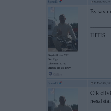
Speed3
09. Mar 2004, 10:
Es savam
----------
IHTIS
Kopš:
04. Jun 2002
No:
Rīga
Ziņojumi:
12722
Braucu ar:
a/m BMW
Offline
Speed3
09. Mar 2004, 10:
Cik cilv
nesaista.