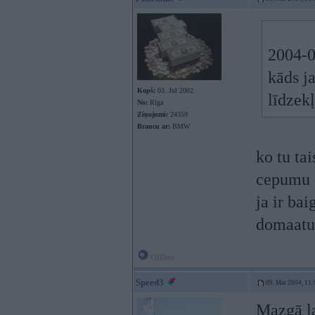
2004-0
kāds j
Kopš:
03. Jul 2002
līdzek
No:
Rīga
Ziņojumi:
24359
Braucu ar:
BMW
ko tu ta
cepumu 
ja ir ba
domaatu 
Offline
Speed3
09. Mar 2004, 11:
Mazgā la