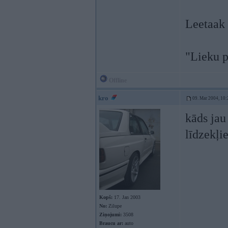
Leetaak 
"Lieku pa
Offline
kro
09. Mar 2004, 10:
kāds jau
līdzekļi
Kopš:
17. Jan 2003
No:
Zilupe
Ziņojumi:
3508
Braucu ar:
auto