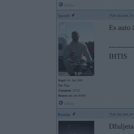
Offline
Speed3
09. Mar 2004, 10:
Es auto 
----------
IHTIS
Kopš:
04. Jun 2002
No:
Rīga
Ziņojumi:
12722
Braucu ar:
a/m BMW
Offline
Bosnija
09. Mar 2004, 10:
Džuljeta