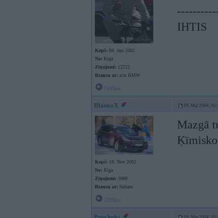
----------
IHTIS
Kopš:
04. Jun 2002
No:
Rīga
Ziņojumi:
12722
Braucu ar:
a/m BMW
Offline
BlasterX
09. Mar 2004, 10:
Mazgā tu
Ķīmisko 
Kopš:
18. Nov 2002
No:
Rīga
Ziņojumi:
3088
Braucu ar:
Subaru
Offline
Puuchuks
09. Mar 2004, 10: