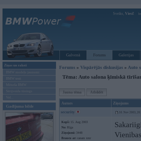
Sveiks,
Viesi!
Ie
Galvenā
Forums
Galerijas
Ziņas un raksti
Forums
»
Vispārējās diskusijas
»
Auto s
BMW modeļu jaunumi
Tēma: Auto salona ķīmiskā tīrīša
BMW testi
Mēneša BMW
Sērijveida tūnings
Jauna tēma
Atbildēt
Vel...
Autors
Ziņojums
Gadījuma bilde
security
10. Nov 2003, 20
Kopš:
15. Aug 2003
Sakariig
No:
Rīga
Vienibas
Ziņojumi:
3448
Braucu ar:
canam xmr