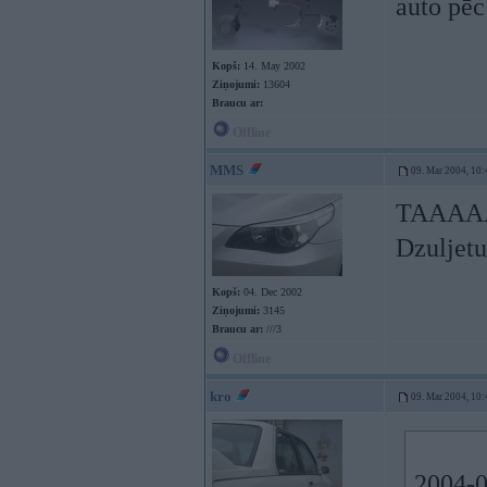
auto pēc
Kopš:
14. May 2002
Ziņojumi:
13604
Braucu ar:
Offline
MMS
09. Mar 2004, 10:
TAAAAAA-
Dzuljetu
Kopš:
04. Dec 2002
Ziņojumi:
3145
Braucu ar:
///3
Offline
kro
09. Mar 2004, 10:
2004-0