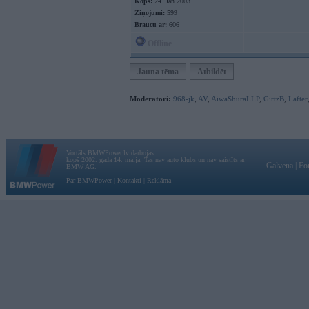
Kopš:
24. Jan 2003
Ziņojumi:
599
Braucu ar:
606
Offline
Jauna tēma
Atbildēt
Moderatori:
968-jk
,
AV
,
AiwaShuraLLP
,
GirtzB
,
Lafter
Vortāls BMWPower.lv darbojas
kopš 2002. gada 14. maija. Tas nav auto klubs un nav saistīts ar
Galvena
|
Fo
BMW AG.
Par BMWPower
|
Kontakti
|
Reklāma