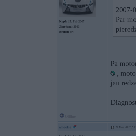
2007-05
Par mo
Kopš:
15. Feb 2007
Ziņojumi:
3563
piered
Braucu ar:
Pa motor
, motor
jau redze
Diagnost
Offline
wheelie
09. May 2007, 11