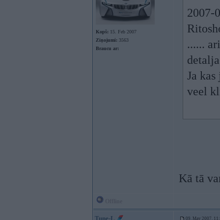
2007-0
Ritosh
Kopš:
15. Feb 2007
Ziņojumi:
3563
...... 
Braucu ar:
detalja
Ja kas
veel kl
Kā tā va
Offline
Tune-L
09. May 2007, 11