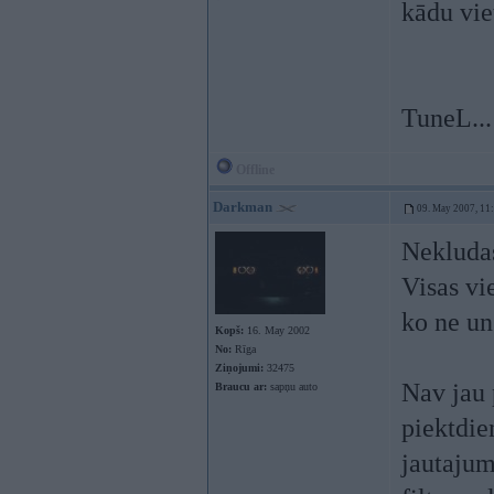
kādu vie
TuneL...
Offline
Darkman
09. May 2007, 11
Nekluda
Visas vie
ko ne un 
Kopš:
16. May 2002
No:
Rīga
Ziņojumi:
32475
Nav jau 
Braucu ar:
sapņu auto
piektdie
jautajum