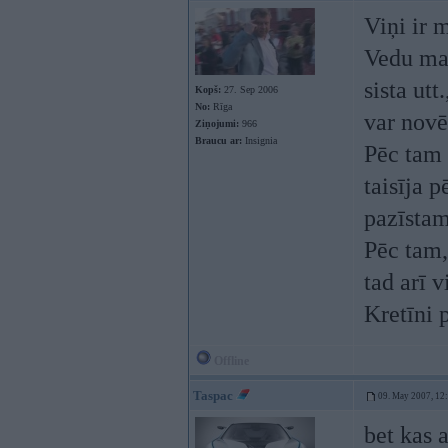
Viņi ir m
Vedu maš
sista utt
Kopš:
27. Sep 2006
No:
Rīga
var novē
Ziņojumi:
966
Braucu ar:
Insignia
Pēc tam 
taisīja p
pazīstam
Pēc tam,
tad arī v
Kretīni 
Offline
Taspac
09. May 2007, 12
bet kas 