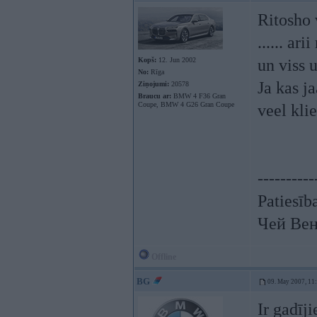
Ritosho 
...... ar
Kopš:
12. Jun 2002
un viss u
No:
Rīga
Ja kas j
Ziņojumi:
20578
Braucu ar:
BMW 4 F36 Gran
Coupe, BMW 4 G26 Gran Coupe
veel kli
----------
Patiesīb
Чей Вен
Offline
BG
09. May 2007, 11
Ir gadīj