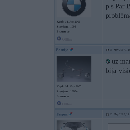
p.s Par 
problē
Kopš:
14. Apr 2005
Ziņojumi:
1095
Braucu ar:
Offline
Bosnija
09. May 2007, 11
uz manu
bija-vis
Kopš:
14. May 2002
Ziņojumi:
13604
Braucu ar:
Offline
Taspac
09. May 2007, 11