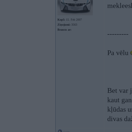
mekleesh
Kopš:
15. Feb 2007
Ziņojumi:
3563
Braucu ar:
---------
Pa vēlu
Bet var 
kaut gan
kļūdas u
divas da