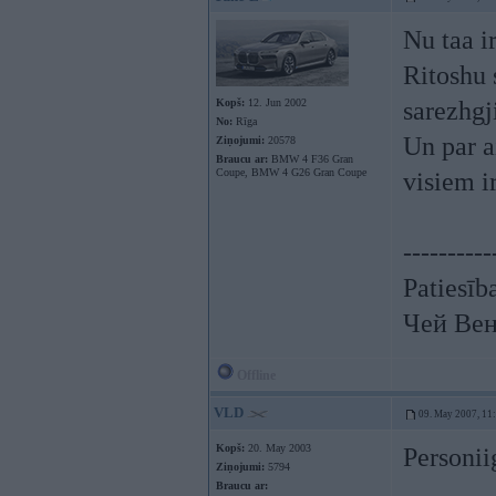
Nu taa i
Ritoshu 
Kopš:
12. Jun 2002
sarezhgji
No:
Rīga
Un par a
Ziņojumi:
20578
Braucu ar:
BMW 4 F36 Gran
Coupe, BMW 4 G26 Gran Coupe
visiem i
----------
Patiesīb
Чей Вен
Offline
VLD
09. May 2007, 11
Kopš:
20. May 2003
Personii
Ziņojumi:
5794
Braucu ar: