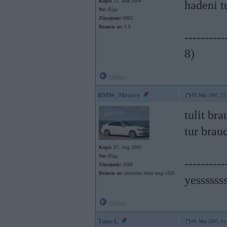
Kopš:
21. Mar 2004
hadeni tu
No:
Rīga
Ziņojumi:
6862
Braucu ar:
1.6
----------
8)
Offline
BMW_Mracer
09. May 2007, 11
tulit bra
tur brau
Kopš:
07. Aug 2003
No:
Rīga
----------
Ziņojumi:
2088
Braucu ar:
mercedes benz amg c350
yessssss
Offline
Tune-L
09. May 2007, 11