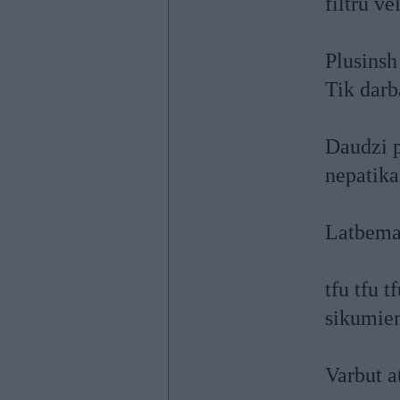
filtru ve
Plusinsh
Tik darb
Daudzi p
nepatika
Latbema,
tfu tfu t
sikumiem
Varbut a