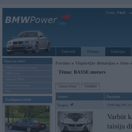
Sveiks,
Viesi!
Ie
Galvenā
Forums
Galerijas
Ziņas un raksti
Forums
»
Vispārējās diskusijas
»
Auto s
BMW modeļu jaunumi
Tēma: BASSE motors
BMW testi
Mēneša BMW
Sērijveida tūnings
Jauna tēma
Atbildēt
Vel...
Autors
Ziņojums
Gadījuma bilde
Taspac
09. May 2007, 10
Varbūt k
taisiju d