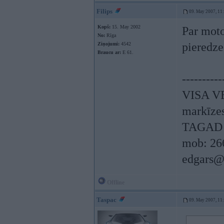
Filips
09. May 2007, 11
Kopš:
15. May 2002
Par moto
No:
Rīga
pieredze
Ziņojumi:
4542
Braucu ar:
E 61.
----------
VISA V
markīzes,
TAGAD 
mob: 26
edgars@
Offline
Taspac
09. May 2007, 11