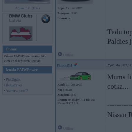
Alpina B11 (E32)
Kopš:
15. Feb 2007
Ziņojumi:
3563
Braucu ar:
Tādu top
Paldies 
Online
Offline
Pašreiz BMWPower skatās 145
viesi un 6 reģistrēti lietotāji.
PinkaDH
09. May 2007, 11
Ienākt BMWPower
Mums fir
• Pieslēgties
cotka...
• Reģistrēties
Kopš:
31. Oct 2005
No:
Sigulda
• Aizmirsi paroli?
Ziņojumi:
846
Braucu ar:
BMW F11 RN-20;
----------
Nissan RS13 1JZ
Nissan 
Offline