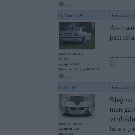
Offline
El_Camino
09. May 2007, 11
Aizmaars
paareeja
Kopš:
20. Jul 2004
----------
No:
Rīga
Ziņojumi:
1420
Braucu ar:
96' Dodge RAM 5.9
Offline
Taspac
09. May 2007, 11
Bļeģ nu 
man galv
viedokļu
Kopš:
15. Feb 2007
labāk ,n
Ziņojumi:
3563
Braucu ar: