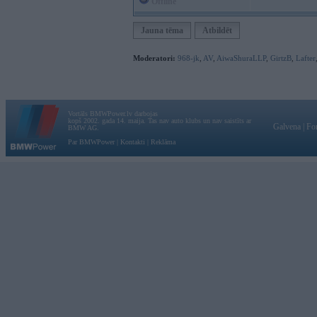
Offline
Jauna tēma
Atbildēt
Moderatori:
968-jk
,
AV
,
AiwaShuraLLP
,
GirtzB
,
Lafter
Vortāls BMWPower.lv darbojas
kopš 2002. gada 14. maija. Tas nav auto klubs un nav saistīts ar
Galvena
|
Fo
BMW AG.
Par BMWPower
|
Kontakti
|
Reklāma