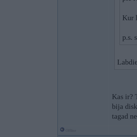
Kur l
p.s. 
Labdie
Kas ir? 
bija dis
tagad ne
Offline