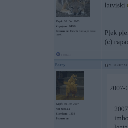
latviski
Kopš:
20. Dec 2003
----------
Ziņojumi:
64882
Pļek pļ
Braucu ar:
Cincīti tumsā pa sausu
tuneli
(c) гар
Offline
Barny
28. Feb 2007, 14
2007-0
Kopš:
19. Jan 2007
2007
No:
Jūrmala
Ziņojumi:
1338
imho 
Braucu ar:
leet