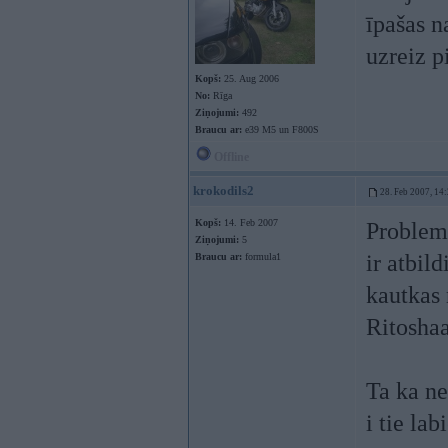
īpašas n
uzreiz p
Kopš:
25. Aug 2006
No:
Rīga
Ziņojumi:
492
Braucu ar:
e39 M5 un F800S
Offline
krokodils2
28. Feb 2007, 14
Kopš:
14. Feb 2007
Problema
Ziņojumi:
5
ir atbil
Braucu ar:
formula1
kautkas 
Ritoshaa
Ta ka ne
i tie la