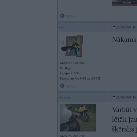
Offline
sh
28. Feb 2007, 14
Nākamais
Kopš:
09. Sep 2006
No:
Rīga
Ziņojumi:
560
Braucu ar:
AA-8*88 un e36 325
Offline
Vortex
28. Feb 2007, 14
Varbūt v
lētāk ja
šķērslis
Kopš:
25. Aug 2006