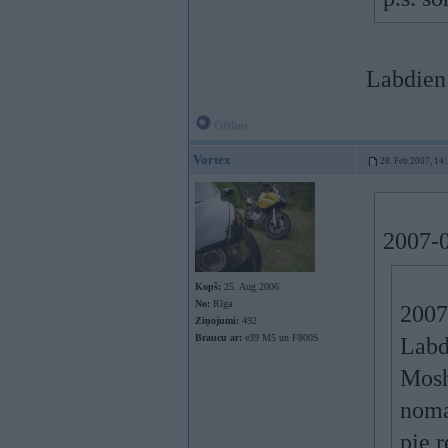
Labdien!
Offline
Vortex
28. Feb 2007, 14
2007-0
Kopš:
25. Aug 2006
No:
Rīga
2007
Ziņojumi:
492
Braucu ar:
e39 M5 un F800S
Labd
Mosh
noma
pie r