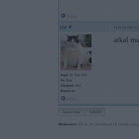
Offline
HM
28. Feb 2007, 15
atkal m
Kopš:
20. May 2002
No:
Rīga
Ziņojumi:
4913
Braucu ar:
Offline
Jauna tēma
Atbildēt
Moderatori:
968-jk
,
AV
,
AiwaShuraLLP
,
GirtzB
,
Lafter