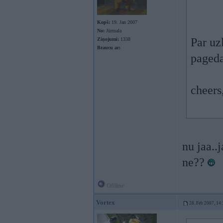
Kopš:
19. Jan 2007
No:
Jūrmala
Par uz
Ziņojumi:
1338
Braucu ar:
pageda
cheers
nu jaa..
ne??
Offline
Vortex
28. Feb 2007, 14