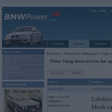
Sveiks,
Viesi!
Ie
Galvenā
Forums
Galerijas
Ziņas un raksti
Forums
»
Vispārējās diskusijas
»
Auto s
BMW modeļu jaunumi
Tēma: Vajag mazu servisu, kur a
BMW testi
Mēneša BMW
Sērijveida tūnings
Jauna tēma
Atbildēt
Vel...
Autors
Ziņojums
Gadījuma bilde
krokodils2
28. Feb 2007, 13
Kopš:
14. Feb 2007
Labdien
Ziņojumi:
5
Mosh var
Braucu ar:
formula1