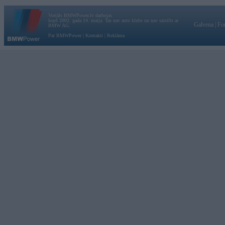
Vortāls BMWPower.lv darbojas
kopš 2002. gada 14. maija. Tas nav auto klubs un nav saistīts ar
Galvena
|
Fo
BMW AG.
Par BMWPower
|
Kontakti
|
Reklāma