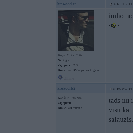
bmwaddict
28. Feb 2007, 14
imho nor
Kopš:
23. Oct 2002
No:
Ogre
Ziņojumi:
8263
Braucu ar:
BMW pa Los Angeles
Offline
krokodils2
28. Feb 2007, 14
Kopš:
14. Feb 2007
tads nu 
Ziņojumi:
5
visu ka 
Braucu ar:
formula1
salauzis