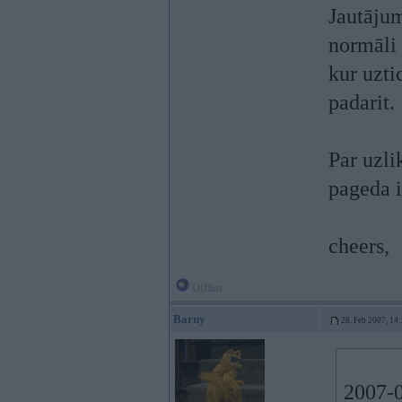
Jautājum
normāli 
kur uzti
padarit.
Par uzli
pageda i
cheers,
Offline
Barny
28. Feb 2007, 14
2007-0