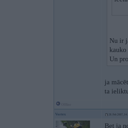
Nu ir j
kauko 
Un pro
ja mācēt
ta ielik
Offline
Vortex
28. Feb 2007, 14
Bet ja n