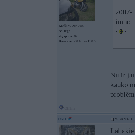
2007-0
imho n
Kopš:
25. Aug 2006
No:
Rīga
Ziņojumi:
492
Braucu ar:
e39 M5 un F800S
Nu ir ja
kauko mu
problēma
Offline
RM1
28. Feb 2007, 14
Labākie 