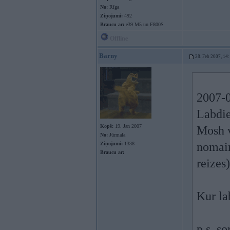
No:
Rīga
Ziņojumi:
492
Braucu ar:
e39 M5 un F800S
Offline
Barny
28. Feb 2007, 14
2007-0
Labdie
Kopš:
19. Jan 2007
Mosh v
No:
Jūrmala
nomain
Ziņojumi:
1338
Braucu ar:
reizes
Kur lab
p.s. so