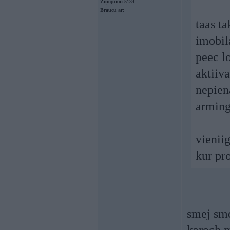
Ziņojumi:
5134
Braucu ar:
taas ta
imobila
peec l
aktiiv
nepien
arming
vieniig
kur pr
smej sm