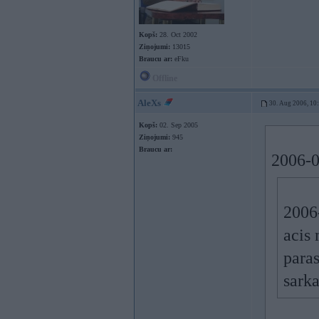
Kopš:
28. Oct 2002
Ziņojumi:
13015
Braucu ar:
eFku
Offline
AleXs
30. Aug 2006, 10
Kopš:
02. Sep 2005
Ziņojumi:
945
Braucu ar:
2006-0
2006-
acis 
paras
sarka