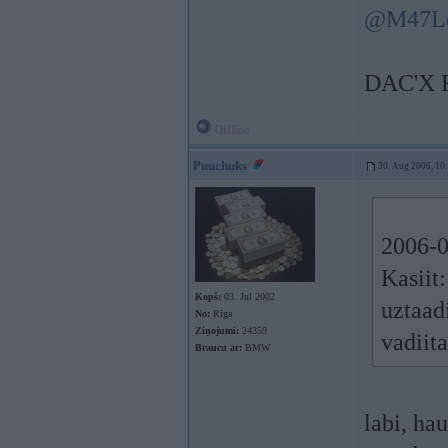
@M47L
DAC'X 
Offline
Puuchuks
30. Aug 2006, 10
2006-0
Kasiit
Kopš:
03. Jul 2002
uztaad
No:
Rīga
Ziņojumi:
24359
vadiita
Braucu ar:
BMW
labi, ha