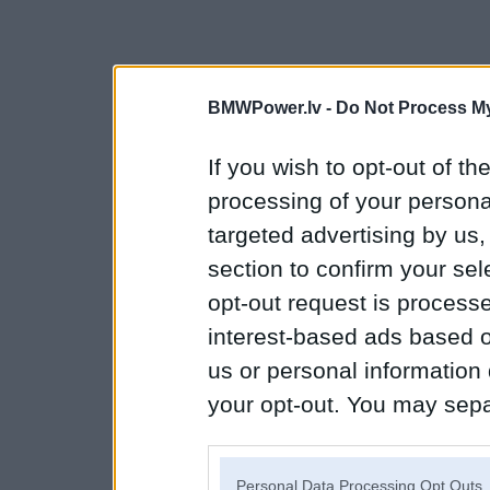
BMWPower.lv -
Do Not Process My
If you wish to opt-out of the
processing of your personal
targeted advertising by us
section to confirm your sel
opt-out request is proces
interest-based ads based o
us or personal information d
your opt-out. You may separ
disclosure of your personal
IAB’s list of downstream pa
Personal Data Processing Opt Outs