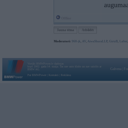
augumaa 
Offline
Jauna tēma
Atbildēt
Moderatori:
968-jk
,
AV
,
AiwaShuraLLP
,
GirtzB
,
Lafter
Vortāls BMWPower.lv darbojas
kopš 2002. gada 14. maija. Tas nav auto klubs un nav saistīts ar
Galvena
|
Fo
BMW AG.
Par BMWPower
|
Kontakti
|
Reklāma