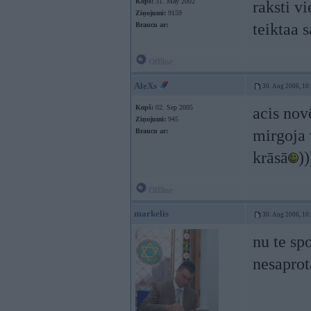
Kopš:
31. May 2002
raksti v
Ziņojumi:
9159
teiktaa 
Braucu ar:
Offline
AleXs
30. Aug 2006, 10
Kopš:
02. Sep 2005
acis nov
Ziņojumi:
945
mirgoja 
Braucu ar:
krāsā
))
Offline
markelis
30. Aug 2006, 10
nu te sp
nesaprot