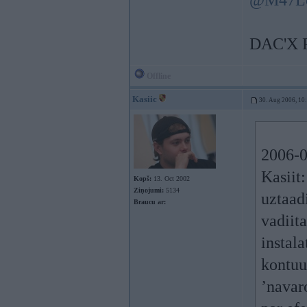
@M47L
DAC'X 
Offline
Kasiic
30. Aug 2006, 10
2006-0
Kasiit
Kopš:
13. Oct 2002
Ziņojumi:
5134
uztaad
Braucu ar:
vadiita
instal
kontuur
’navaro