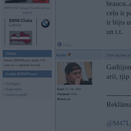
braucu..
BMW E90 Sedans Facelift (preses
ceļu ir 
bildes)
ir bijis 
un t.t.
Offline
Online
Kasiic
30. Aug 2006, 10
Pašreiz BMWPower skatās 110
viesi un 1 reģistrēti lietotāji.
Gadiijum
Ienākt BMWPower
arii, tj
• Pieslēgties
• Reģistrēties
Kopš:
13. Oct 2002
----------
Ziņojumi:
5134
• Aizmirsi paroli?
Braucu ar:
Reklāma
@M47L