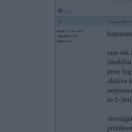
Offline
JZ
30. Aug 2006, 10
Kopš:
31. May 2002
kapotam 
Ziņojumi:
9159
Braucu ar:
taas tak 
imobilai
peec log
aktiiva 
nepienaa
to 2-3mi
vieniigai
problee