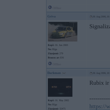
Offline
Griva
30. Aug 2006, 10
Signaliz
Kopš:
16. Jun 2003
No:
Rīga
Ziņojumi:
279
Braucu ar:
E91
Offline
Darkman
30. Aug 2006, 10
Rubix ir
----------
Kopš:
16. May 2002
No:
Rīga
https:/
Ziņojumi:
32475