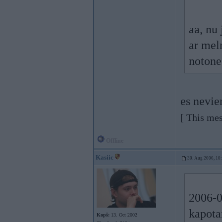
aa, nu
ar mel
notone
es nevie
[ This me
Offline
Kasiic
30. Aug 2006, 10
2006-0
kapota
Kopš:
13. Oct 2002