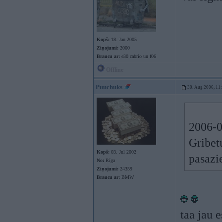
Kopš:
18. Jan 2005
Ziņojumi:
2000
Braucu ar:
e30 cabrio un f06
Offline
Puuchuks
30. Aug 2006, 11
2006-0
Gribet
Kopš:
03. Jul 2002
pasazi
No:
Rīga
Ziņojumi:
24359
Braucu ar:
BMW
taa jau 