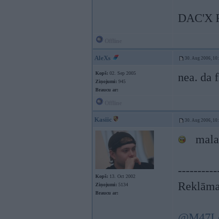
DAC'X 
Offline
AleXs
30. Aug 2006, 10
Kopš:
02. Sep 2005
nea. da f
Ziņojumi:
945
Braucu ar:
Offline
Kasiic
30. Aug 2006, 10
malac
----------
Kopš:
13. Oct 2002
Reklāma
Ziņojumi:
5134
Braucu ar:
@M47L