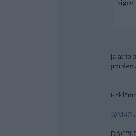
’signen
ja ar to
problema
----------
Reklāma
@M47L
DAC'X 