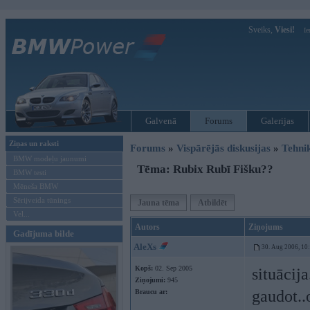
Sveiks,
Viesi!
Ie
Galvenā
Forums
Galerijas
Ziņas un raksti
Forums
»
Vispārējās diskusijas
»
Tehni
BMW modeļu jaunumi
Tēma: Rubix Rubī Fišku??
BMW testi
Mēneša BMW
Sērijveida tūnings
Jauna tēma
Atbildēt
Vel...
Autors
Ziņojums
Gadījuma bilde
AleXs
30. Aug 2006, 10
Kopš:
02. Sep 2005
situācija
Ziņojumi:
945
gaudot..
Braucu ar: