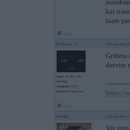
mandomaa
kas trau
taam pas
Offline
Darkman
30. Aug 2006, 10
Gribetu 
durvim 
Kopš:
16. May 2002
No:
Rīga
----------
Ziņojumi:
32475
https:/
Braucu ar:
sapņu auto
Offline
charbis
30. Aug 2006, 11
Vai sign