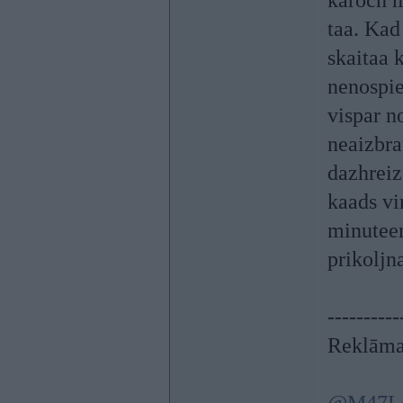
karoch m
taa. Kad
skaitaa 
nenospie
vispar no
neaizbra
dazhreiz
kaads vi
minuteem
prikoljn
----------
Reklāma