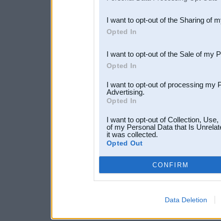
also be disclosed by us to 
I want to opt-out of the Sharing of 
Downstream Participants
th
Opted In
third parties.
I want to opt-out of the Sale of my 
Opted In
I want to opt-out of processing my 
Advertising.
Opted In
I want to opt-out of Collection, Use
of my Personal Data that Is Unrelat
it was collected.
Opted Out
CONFIRM
Data Deletion