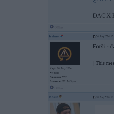
DAC'X 
Offline
freimo
30. Aug 2006, 10
Forši - 
[ This me
Kopš:
26. May 2004
No:
Rīga
Ziņojumi:
2412
Braucu ar:
F31 M-Sport
Offline
Kasiic
30. Aug 2006, 10