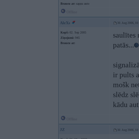
Braucu ar:
sapņu auto
Offline
AleXs
30. Aug 2006, 10
Kopš:
02. Sep 2005
saulītes
Ziņojumi:
945
patās...
Braucu ar:
signaliz
ir pults 
mošk net
slēdz slē
kādu aut
Offline
JZ
30. Aug 2006, 10