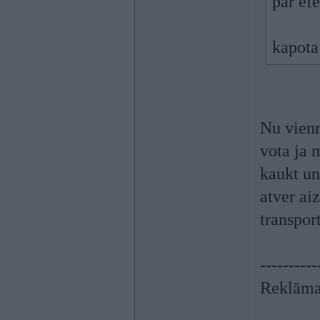
par ef
kapota
Nu vienr
vota ja 
kaukt un
atver ai
transpor
----------
Reklāma