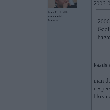
2006-0
Kopš:
13. Oct 2002
Ziņojumi:
5134
2006-
Braucu ar:
Gadi
bagaz
kaads 
man do
nespee
blokje