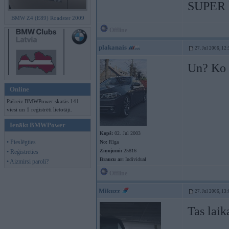
SUPER lē
BMW Z4 (E89) Roadster 2009
Offline
plakanais
27. Jul 2006, 12
Un? Ko t
Online
Pašreiz BMWPower skatās 141
viesi un 1 reģistrēti lietotāji.
Ienākt BMWPower
Kopš:
02. Jul 2003
• Pieslēgties
No:
Rīga
Ziņojumi:
25816
• Reģistrēties
Braucu ar:
Individual
• Aizmirsi paroli?
Offline
Mikuzz
27. Jul 2006, 13
Tas laik