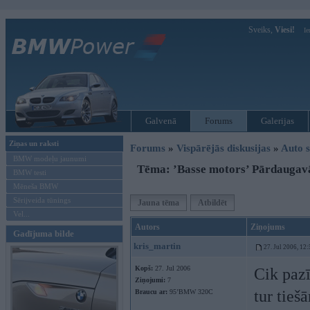
Sveiks,
Viesi!
Ie
Galvenā
Forums
Galerijas
Ziņas un raksti
Forums
»
Vispārējās diskusijas
»
Auto s
BMW modeļu jaunumi
Tēma: ’Basse motors’ Pārdaugav
BMW testi
Mēneša BMW
Sērijveida tūnings
Jauna tēma
Atbildēt
Vel...
Autors
Ziņojums
Gadījuma bilde
kris_martin
27. Jul 2006, 12
Kopš:
27. Jul 2006
Cik pazī
Ziņojumi:
7
tur tieš
Braucu ar:
95’BMW 320C