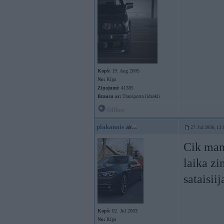
Kopš:
19. Aug 2005
No:
Rīga
Ziņojumi:
41385
Braucu ar:
Transporta līdzekli
Offline
plakanais
27. Jul 2006, 13
Cik man 
laika zin
sataisiij
Kopš:
02. Jul 2003
No:
Rīga