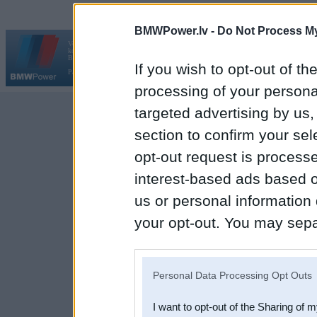
BMWPower.lv -
Do Not Process My
Vortāls BMWPower.lv darbojas
kopš 2002. gada 14. maija. Tas nav auto klubs un nav saistīts ar
Galvena
|
Fo
BMW AG.
If you wish to opt-out of the
Par BMWPower
|
Kontakti
|
Reklāma
processing of your personal
targeted advertising by us
section to confirm your sel
opt-out request is proces
interest-based ads based o
us or personal information d
your opt-out. You may separ
disclosure of your personal
IAB’s list of downstream pa
Personal Data Processing Opt Outs
also be disclosed by us to 
I want to opt-out of the Sharing of 
Downstream Participants
th