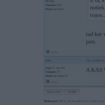
ir tā, 
No:
Rīga
Ziņojumi:
2979
notiek
Braucu ar:
Toyota
toņos..
tad kur 
pats
Offline
erno
27. Jul 2006, 15
Kopš:
07. Apr 2005
A KAS 
Ziņojumi:
173
Braucu ar:
Subaru GT
Offline
Jauna tēma
Atbildēt
Moderatori:
968-jk
,
AV
,
AiwaShuraLLP
,
GirtzB
,
Lafter