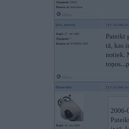
Ziņojumi:
25816
Braucu ar:
Individual
Offline
kris_martin
27. Jul 2006, 14
Kopš:
27. Jul 2006
Pateikt 
Ziņojumi:
7
tā, kas i
Braucu ar:
95’BMW 320C
notiek. 
toņos...
Offline
Domeniks
27. Jul 2006, 14
2006-0
Pateik
Kopš:
14. Jun 2004