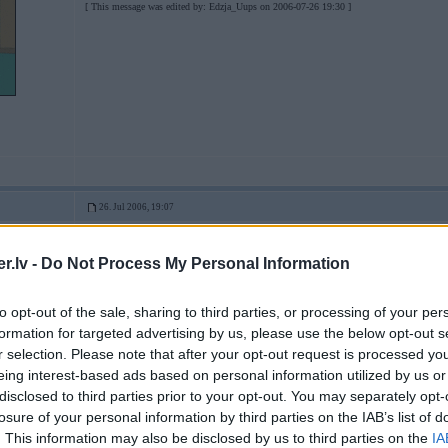
[ This message was edited by: Edzja_Uups on 2006-07-26 19:30 ]
26. Jul 2006, 19:07
.lv -
Do Not Process My Personal Information
2006-07-26 18:46, Edzja_Uups rakstīja:
Nu bet tu izlasi shite saakumu un tad arii permalats atbildees iespeejams
to opt-out of the sale, sharing to third parties, or processing of your per
formation for targeted advertising by us, please use the below opt-out s
2
r selection. Please note that after your opt-out request is processed y
es ari izdariju, ka tur bij raxtiits.
eing interest-based ads based on personal information utilized by us or
ai, nu labi, noskaidroshu citur, tik tad kaada jeega shai sadalai?
disclosed to third parties prior to your opt-out. You may separately opt-
-----------------
losure of your personal information by third parties on the IAB’s list of
www.bmwpowerty.lv
. This information may also be disclosed by us to third parties on the
IA