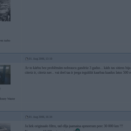
ven turbo
01. Aug 2006, 13:10
Ar to kārbu bez problēmām nobraucu gandriiz 3 gadus... kāds tas sitiens bija 3
citreiz ir, citreiz nav... vai deel taa ir jeega ieguldiit kaarbaa kaadus latus 50
2
Money Waster
01. Aug 2006, 16:34
Ja liek originaalo filtru, tad ellja jaamaina apmeeram peec 30 000 km !!!