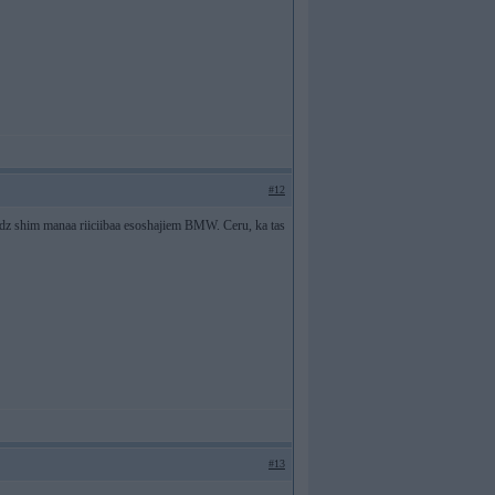
#12
 liidz shim manaa riiciibaa esoshajiem BMW. Ceru, ka tas
#13