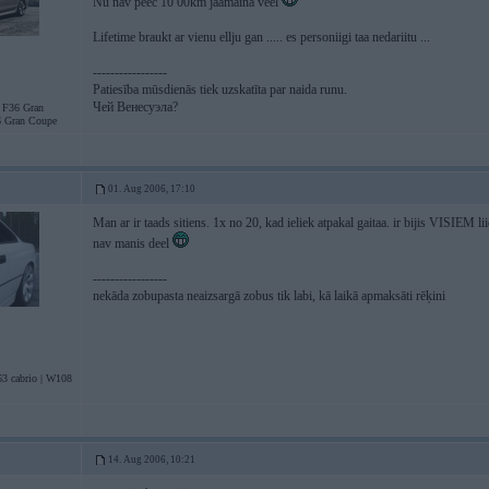
Nu nav peec 10 00km jaamaina veel
Lifetime braukt ar vienu ellju gan ..... es personiigi taa nedariitu ...
-----------------
Patiesība mūsdienās tiek uzskatīta par naida runu.
Чей Венесуэла?
F36 Gran
 Gran Coupe
01. Aug 2006, 17:10
Man ar ir taads sitiens. 1x no 20, kad ieliek atpakal gaitaa. ir bijis VISIEM
nav manis deel
-----------------
nekāda zobupasta neaizsargā zobus tik labi, kā laikā apmaksāti rēķini
3 cabrio | W108
14. Aug 2006, 10:21