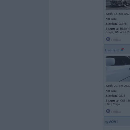
Kopš:
12. Jun 2002
No:
Rīga
Ziņojumi:
20578
Braucu ar:
BMW 4 
Coupe, BMW 4 G26
Offline
Luciferz
Kopš:
26. Sep 2005
No:
Rīga
Ziņojumi:
2333
Braucu ar:
G63 | S6
| 8er | Vespa
Offline
sys9291