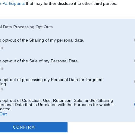
Participants
that may further disclose it to other third parties.
l Data Processing Opt Outs
o opt-out of the Sharing of my personal data.
In
31. Jul 2006, 23:20
o opt-out of the Sale of my Personal Data.
Man ari ir tads ka sitiens reizem kad lieku atpakal. Laikam tas ir normali.
In
3 Cabrio
to opt-out of processing my Personal Data for Targeted
ing.
In
01. Aug 2006, 00:30
o opt-out of Collection, Use, Retention, Sale, and/or Sharing
ersonal Data that Is Unrelated with the Purposes for which it
lected.
2006-07-31 23:20, normundss rakstīja:
Out
Man ari ir tads ka sitiens reizem kad lieku atpakal. Laikam tas ir normali.
CONFIRM
Par tādu sitienu beidzu uztraukties kad 2005.gada iXam arī tādu pamanīju,ne
5