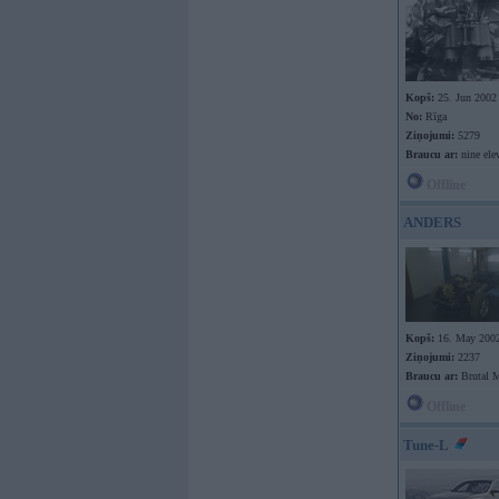
Kopš:
25. Jun 2002
No:
Rīga
Ziņojumi:
5279
Braucu ar:
nine ele
Offline
ANDERS
Kopš:
16. May 200
Ziņojumi:
2237
Braucu ar:
Brutal 
Offline
Tune-L