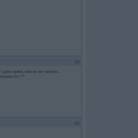
#10
 gadus atpakal, taads tas nav mainiijies...
0 remontam hvz ???
#11