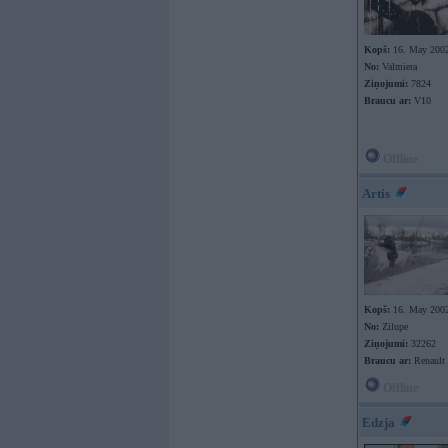
Kopš:
16. May 200
No:
Valmiera
Ziņojumi:
7824
Braucu ar:
V10
Offline
Artis
Kopš:
16. May 200
No:
Zilupe
Ziņojumi:
32262
Braucu ar:
Renault
Offline
Edzja