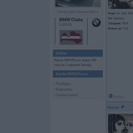
Latvijas lauku tūninga šedevri
Kopš:
16. May 200
No:
Valmiera
Ziņojumi:
7824
Braucu ar:
V10
Online
Pašreiz BMWPower skatās 160
viesi un 5 reģistrēti lietotāji.
Ienākt BMWPower
• Pieslēgties
• Reģistrēties
• Aizmirsi paroli?
Offline
Harcix