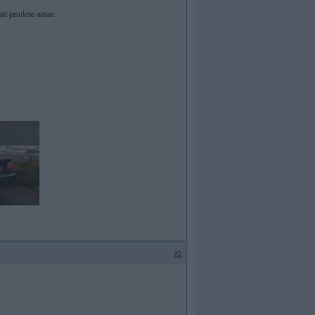
ati jasukne aaraa.
#2