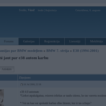
Sveiks,
Viesi!
|
Ceturtdiena, 6. augusts
Ienākt
Reģistrācija
Forums
Galerijas
Reģistrācija
Lietotāji
Meklētājs
kusijas par BMW modeļiem
»
BMW 7. sērija
»
E38 (1994-2001)
i jaut par e38 autom karbu
Atbildēt
Ziņojums
18. Jul 2006, 22:58
e38 4.0 automats
*Liekot atpakalgaitaa, reizeem ieliekas ar taadu sitienu, ko tas vareetu noziim
* Vai un kaa var apskatiit karbas ellas liimeni, kur ir tas schups?