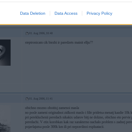
-----------------
Tradicionāli - vīrietis ar sievieti - auto ar iekšdedzes dzinēju!
Data Deletion
Data Access
Privacy Policy
01. Aug 2006, 10:48
steptronicam cik biezhi ir paredzets mainit ellju??
01. Aug 2006, 11:41
obichno mozno oboitisj zamenoi masla
no posle zameni originalnoi zidkosti maslo i filtr pridetsa menatj kazdie 10k 
pri perekluchenii peredach nikakix udarov bitj ne dolzno, obichno eto pervie
peredachi. V etix korobkax kak raz xarakterno nachalo problem s zadnej per
pojavlajutsa posle 300k km ili pri nepravilnoi expluatacii.