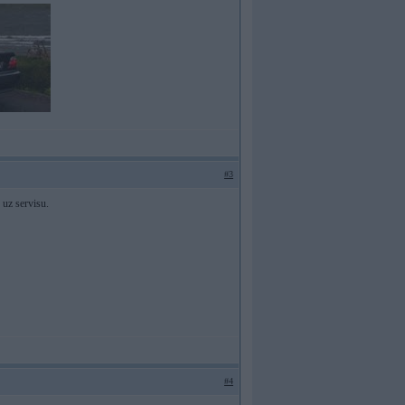
#3
d uz servisu.
#4