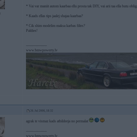
* Vai var maniit autom kaarbaa ellu prosta tak DIY, vai arii taa ella butu oblig
2
* Kaads ellas tips jaalej shajaa kaarbaa?
* Cik shim modelim maksa karbas filtrs?
Paldies!
-----------------
www.bmwpowerty.lv
26. Jul 2006, 18:32
agrak te vismaz kads atbildeeja no permalat
-----------------
www.bmwpowerty.lv