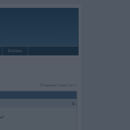
Reklāma
13 ziņojumi • Lapa 1 no 1 •
#1
eet?