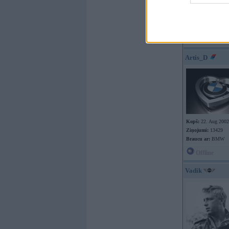
Ziņojumi:
6334
Braucu ar:
NS7
Offline
Artis_D
Kopš:
22. Aug 2002
Ziņojumi:
13429
Braucu ar:
BMW
Offline
Vadik