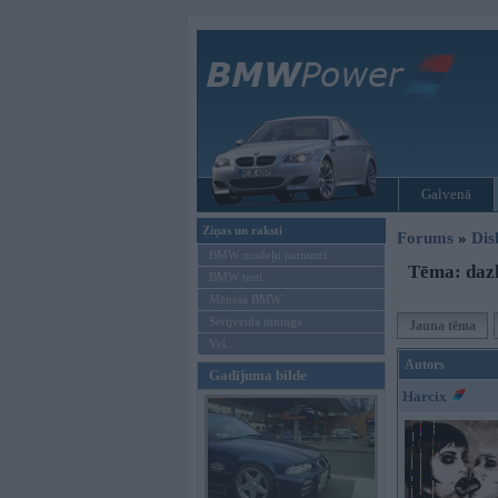
Galvenā
Ziņas un raksti
Forums
»
Dis
BMW modeļu jaunumi
Tēma: dazh
BMW testi
Mēneša BMW
Sērijveida tūnings
Jauna tēma
Vel...
Autors
Gadījuma bilde
Harcix