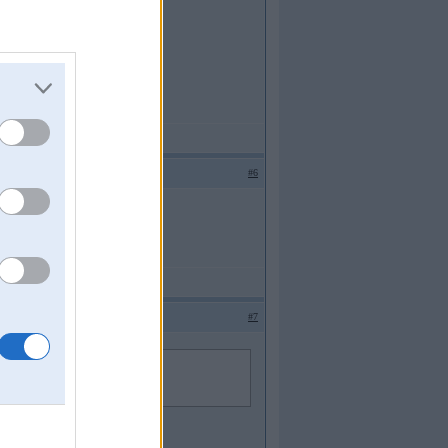
#6
#7
kas īpašs.