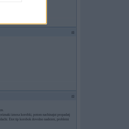
#8
#9
km.
 priznaki iznosa korobki, potom nachinajut propadatj
edachi. Etot tip korobok dovolno nadezen, problemi