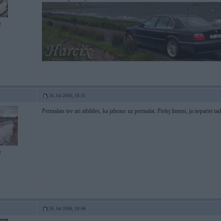
2
26. Jul 2006, 18:35
Permalats tev ari atbildes, ka jabrauc uz permalat. Pielej limeni, ja nepariet ta
2
26. Jul 2006, 18:46