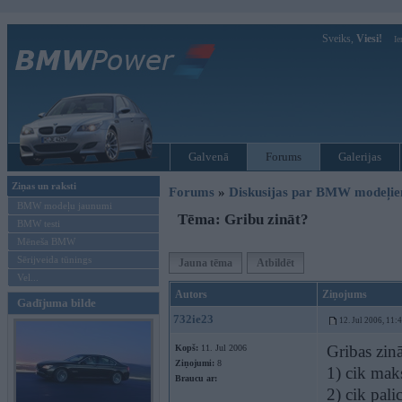
Sveiks,
Viesi!
Ie
Galvenā
Forums
Galerijas
Ziņas un raksti
Forums
»
Diskusijas par BMW modeļi
BMW modeļu jaunumi
Tēma: Gribu zināt?
BMW testi
Mēneša BMW
Sērijveida tūnings
Jauna tēma
Atbildēt
Vel...
Autors
Ziņojums
Gadījuma bilde
732ie23
12. Jul 2006, 11:
Gribas zinā
Kopš:
11. Jul 2006
Ziņojumi:
8
1) cik maks
Braucu ar:
2) cik pal