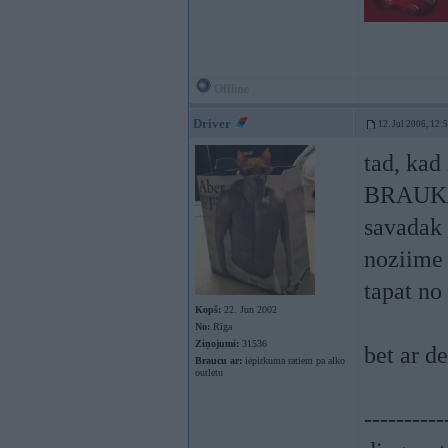
Offline
Driver
12. Jul 2006, 12:
tad, kad
BRAUKAT
savadak 
noziime 
tapat no
Kopš:
22. Jun 2002
No:
Rīga
Ziņojumi:
31536
bet ar d
Braucu ar:
iepirkuma ratiem pa alko
outletu
----------