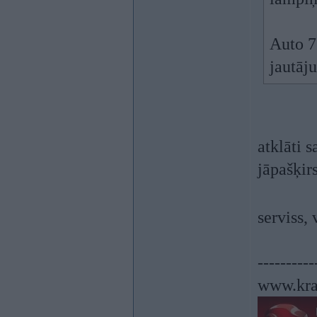
Auto 73
jautāj
atklāti 
jāpašķir
serviss,
----------
www.kra