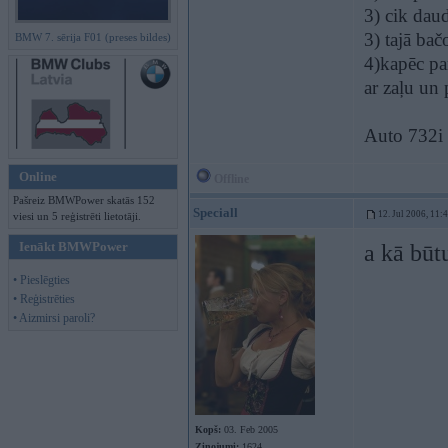
3) cik daud
3) tajā bač
BMW 7. sērija F01 (preses bildes)
4)kapēc pa
ar zaļu un
Auto 732i 8
Online
Offline
Pašreiz BMWPower skatās 152
Speciall
12. Jul 2006, 11:
viesi un 5 reģistrēti lietotāji.
Ienākt BMWPower
a kā būt
• Pieslēgties
• Reģistrēties
• Aizmirsi paroli?
Kopš:
03. Feb 2005
Ziņojumi:
1624