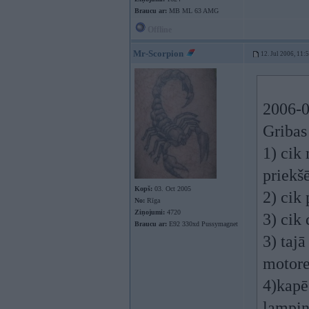
Braucu ar:
MB ML 63 AMG
Offline
Mr-Scorpion
12. Jul 2006, 11:
2006-0
Gribas 
1) cik 
priekš
Kopš:
03. Oct 2005
2) cik
No:
Rīga
Ziņojumi:
4720
3) cik
Braucu ar:
E92 330xd Pussymagnet
3) tajā
motore
4)kapē
lampiņ