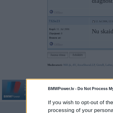
diagnost
Offline
732ie23
12. Jul 2006, 12:
Kopš:
11. Jul 2006
Nu skaid
Ziņojumi:
8
Braucu ar:
Offline
Jauna tēma
Atbildēt
Moderatori:
968-jk
,
AV
,
AiwaShuraLLP
,
GirtzB
,
Lafter
Vortāls BMWPower.lv darbojas
kopš 2002. gada 14. maija. Tas nav auto klubs un nav saistīts ar
BMWPower.lv -
Do Not Process My
Galvena
|
Fo
BMW AG.
Par BMWPower
|
Kontakti
|
Reklāma
If you wish to opt-out of the
processing of your personal