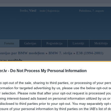
Sveiks,
Viesi!
|
Piektdiena, 7. augusts
Ienākt
Reģistrācija
Forums
Galerijas
Reģistrācija
Lietotāji
Meklētājs
kusijas par BMW modeļiem
»
BMW 7. sērija
»
E38 (1994-2001)
āvas noplūde
.lv -
Do Not Process My Personal Information
Ziņojums
to opt-out of the sale, sharing to third parties, or processing of your per
formation for targeted advertising by us, please use the below opt-out s
11. Jul 2006, 21:08
r selection. Please note that after your opt-out request is processed y
Man ir 740 E38 1995 gads.
eing interest-based ads based on personal information utilized by us or
Tātad problēma tāda, ka kautkur noplūst strāva. Pa nakti uzlādēju akumulātor
disclosed to third parties prior to your opt-out. You may separately opt-
nevaru piestrtēt, jo aķis ir sauss (aķim ir apm 1gads.). Pēc speciālistu iet
inātajus, lai redzētu kurā ķēdē ir noplūde. Atklājās, ka tas ir 55. dro?inātājs (
losure of your personal information by third parties on the IAB’s list of