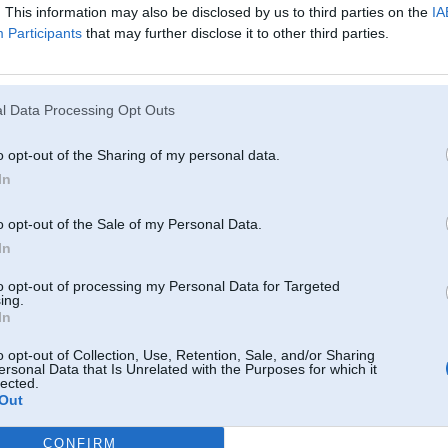
attiecas uz stūres pastiprinātaju). Miera stāvoklī ar 55.dro?inātaju plūst 1,8A
. This information may also be disclosed by us to third parties on the
IA
būtu tas vainīgais mezgls.
Participants
that may further disclose it to other third parties.
Patiesībā stūre arī ir tāda pastingra, jau kop? autiņa iegādes, vismaz salīdzi
priek?ā (235). Katrā ziņā nekādu at?ķirību nepamanīju stūres smagumā, ar vai
kautkads Stures pastiprinātaja mezgla defekts?
l Data Processing Opt Outs
12. Jul 2006, 01:15
o opt-out of the Sharing of my personal data.
Brauc vien uz Permalat, ibo E38 nav vairs pagalmaa remonteejams auto, ja vie
In
3
o opt-out of the Sale of my Personal Data.
In
W
to opt-out of processing my Personal Data for Targeted
ing.
In
12. Jul 2006, 11:29
o opt-out of Collection, Use, Retention, Sale, and/or Sharing
patiesiibaa arii 0.3A ir par daudz, droshi vien domaaji 0.03A..
ersonal Data that Is Unrelated with the Purposes for which it
lected.
Out
CONFIRM