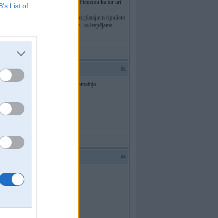
, bet kad izņemu to, tad tikai 0,3A. Pieņemu ka tur arī
B’s List of
not ar sievas SAABu, bet novēlu to uz platajiem ripuļiem
 bez tā dro?inātaja. Vai tas nozīme, ka iespējams
#2
n tas nav spuldziites vai ritenja nomainja.
#3