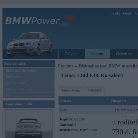
Sveiks,
Viesi!
Ie
Galvenā
Forums
Galerijas
Ziņas un raksti
Forums
»
Diskusijas par BMW modeļi
BMW modeļu jaunumi
Tēma: 730d E38. Ko sakāt?
BMW testi
Mēneša BMW
Sērijveida tūnings
Jauna tēma
Atbildēt
Vel...
Autors
Ziņojums
Gadījuma bilde
Stas
26. May 2006, 22
Kopš:
03. Apr 2006
u rodite
Ziņojumi:
4
730 d. 6
Braucu ar:
95’ BMW 325tds