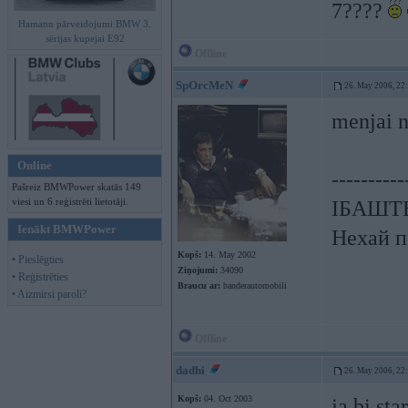
7????
Hamann pārveidojumi BMW 3.
sērijas kupejai E92
Offline
SpOrcMeN
26. May 2006, 22
menjai n
Online
----------
Pašreiz BMWPower skatās 149
viesi un 6 reģistrēti lietotāji.
ІБАШТЕ!
Ienākt BMWPower
Нехай п
Kopš:
14. May 2002
• Pieslēgties
Ziņojumi:
34090
• Reģistrēties
Braucu ar:
banderautomobili
• Aizmirsi paroli?
Offline
dadhi
26. May 2006, 22
Kopš:
04. Oct 2003
ja bi st