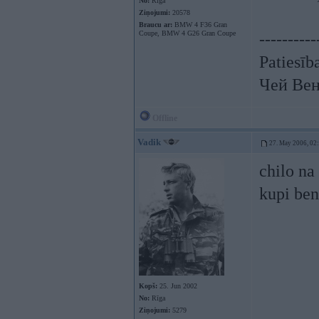
No:
Rīga
Ziņojumi:
20578
Braucu ar:
BMW 4 F36 Gran
Coupe, BMW 4 G26 Gran Coupe
----------
Patiesīb
Чей Вен
Offline
Vadik
27. May 2006, 02
chilo na
kupi ben
Kopš:
25. Jun 2002
No:
Rīga
Ziņojumi:
5279