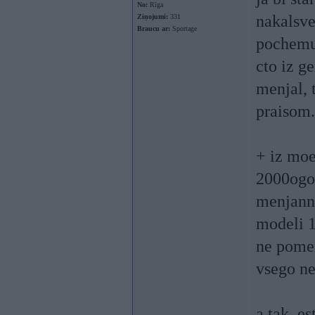
No:
Rīga
nakalsve
Ziņojumi:
331
Braucu ar:
Sportage
pochemut
cto iz g
menjal, 
praisom.
+ iz moe
2000ogo
menjann
modeli 1
ne pomen
vsego ne
a tak, e