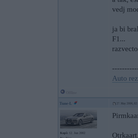
vedj mod
ja bi br
F1...
razvect
----------
Auto rez
Offline
Tune-L
27. May 2006, 02
Pirmkaar
Kopš:
12. Jun 2002
Otrkaart