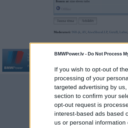
Braucu ar:
nine eleven turbo
Offline
Jauna tēma
Atbildēt
Moderatori:
968-jk
,
AV
,
AiwaShuraLLP
,
GirtzB
,
Lafter
BMWPower.lv -
Do Not Process My
Vortāls BMWPower.lv darbojas
kopš 2002. gada 14. maija. Tas nav auto klubs un nav saistīts ar
Galvena
|
Fo
BMW AG.
Par BMWPower
|
Kontakti
|
Reklāma
If you wish to opt-out of the
processing of your personal
targeted advertising by us
section to confirm your sel
opt-out request is proces
interest-based ads based o
us or personal information d