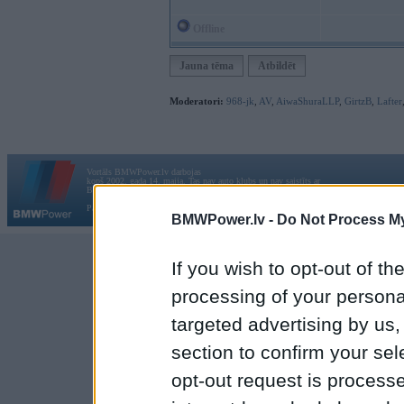
Offline
Jauna tēma
Atbildēt
Moderatori:
968-jk
,
AV
,
AiwaShuraLLP
,
GirtzB
,
Lafter
Vortāls BMWPower.lv darbojas
kopš 2002. gada 14. maija. Tas nav auto klubs un nav saistīts ar
Galvena
|
Fo
BMW AG.
Par BMWPower
|
Kontakti
|
Reklāma
BMWPower.lv -
Do Not Process My
If you wish to opt-out of the
processing of your personal
targeted advertising by us
section to confirm your sel
opt-out request is proces