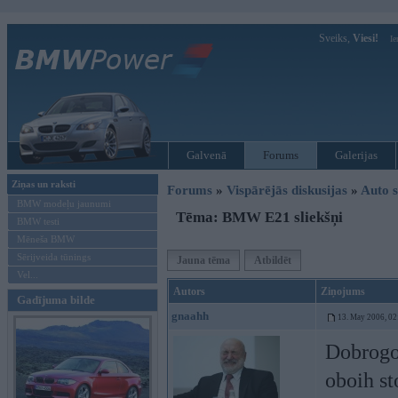
Sveiks,
Viesi!
Ie
Galvenā
Forums
Galerijas
Ziņas un raksti
Forums
»
Vispārējās diskusijas
»
Auto s
BMW modeļu jaunumi
Tēma: BMW E21 sliekšņi
BMW testi
Mēneša BMW
Sērijveida tūnings
Jauna tēma
Atbildēt
Vel...
Autors
Ziņojums
Gadījuma bilde
gnaahh
13. May 2006, 02
Dobrogo 
oboih st