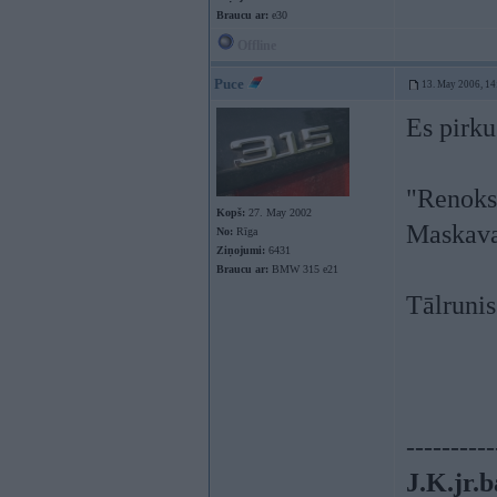
Braucu ar:
e30
Offline
Puce
13. May 2006, 14
Es pirku
"Renoks
Kopš:
27. May 2002
Maskava
No:
Rīga
Ziņojumi:
6431
Braucu ar:
BMW 315 e21
Tālruni
----------
J.K.jr.b