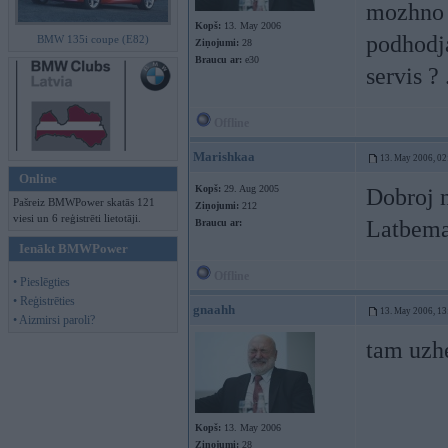
mozhno v
Kopš:
13. May 2006
podhodja
BMW 135i coupe (E82)
Ziņojumi:
28
Braucu ar:
e30
servis 
Offline
Marishkaa
13. May 2006, 02
Online
Kopš:
29. Aug 2005
Dobroj 
Pašreiz BMWPower skatās 121
Ziņojumi:
212
viesi un 6 reģistrēti lietotāji.
Latbema
Braucu ar:
Ienākt BMWPower
Offline
• Pieslēgties
• Reģistrēties
gnaahh
13. May 2006, 13
• Aizmirsi paroli?
tam uzhe
Kopš:
13. May 2006
Ziņojumi:
28