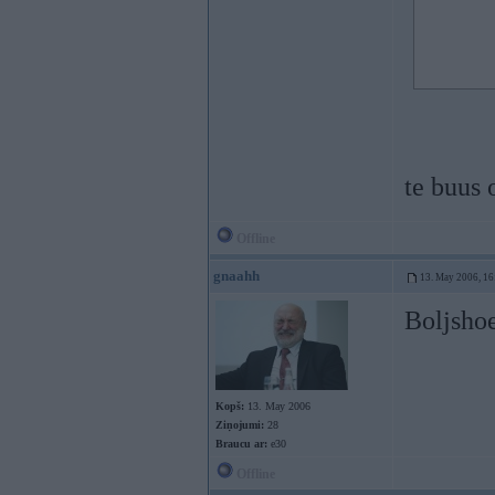
te buus 
Offline
gnaahh
13. May 2006, 16
Boljsho
Kopš:
13. May 2006
Ziņojumi:
28
Braucu ar:
e30
Offline