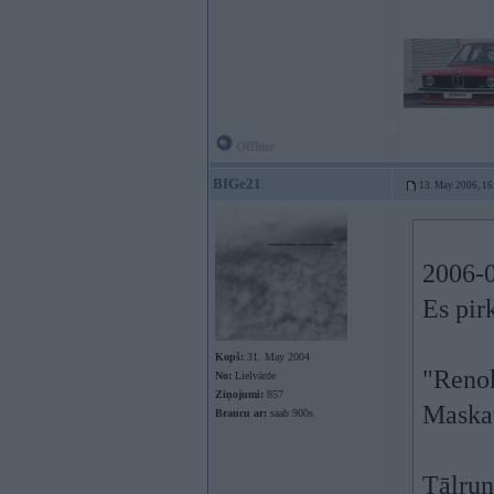
Offline
BIGe21
13. May 2006, 16
2006-0
Es pir
Kopš:
31. May 2004
"Reno
No:
Lielvārde
Ziņojumi:
857
Maskav
Braucu ar:
saab 900s
Tālrun