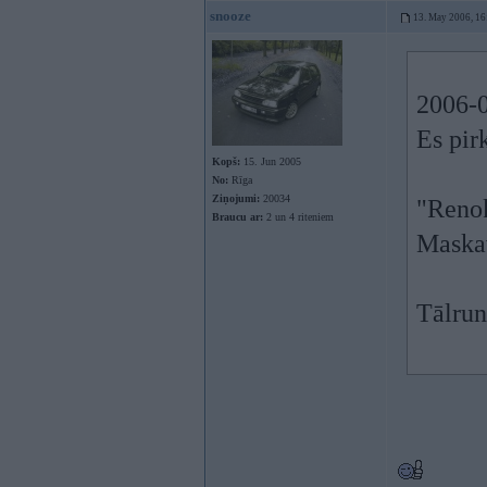
snooze
13. May 2006, 16
2006-0
Es pir
Kopš:
15. Jun 2005
No:
Rīga
Ziņojumi:
20034
"Reno
Braucu ar:
2 un 4 riteniem
Maskav
Tālrun