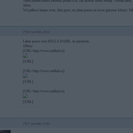
Varbt kadam stures kalonku prieks e34, cik atceros luftes nebija. Vismaz tadu, ka
50eur.
Vel palkusi lampu reste, laba puse, no plata purna un tuvas gaismas lukturi. 
10. Jun 2021, 20:52
Labas puses oem HELLA DARK, ne pastaisits.
100eur
[URL=http://www.radikal.ru]
[/URL]
[URL=http://www.radikal.ru]
[/URL]
[URL=http://www.radikal.ru]
[/URL]
17. Jun 2021, 21:03