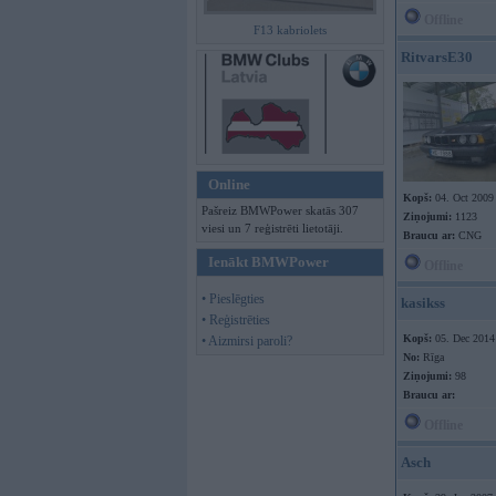
Offline
F13 kabriolets
RitvarsE30
Online
Kopš:
04. Oct 2009
Pašreiz BMWPower skatās 307
Ziņojumi:
1123
viesi un 7 reģistrēti lietotāji.
Braucu ar:
CNG
Ienākt BMWPower
Offline
• Pieslēgties
kasikss
• Reģistrēties
Kopš:
05. Dec 2014
• Aizmirsi paroli?
No:
Rīga
Ziņojumi:
98
Braucu ar:
Offline
Asch