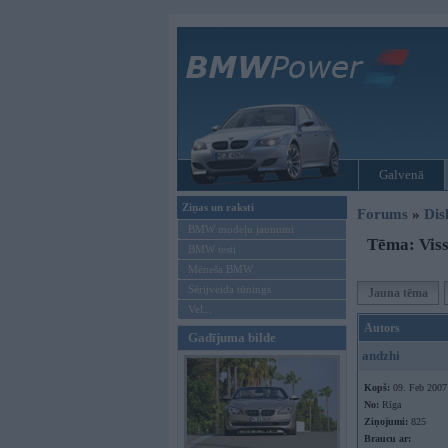
Galvenā
Ziņas un raksti
Forums
»
Dis
BMW modeļu jaunumi
Tēma: Viss
BMW testi
Mēneša BMW
Sērijveida tūnings
Jauna tēma
Vel...
Autors
Gadījuma bilde
andzhi
Kopš:
09. Feb 2007
No:
Rīga
Ziņojumi:
825
Braucu ar: