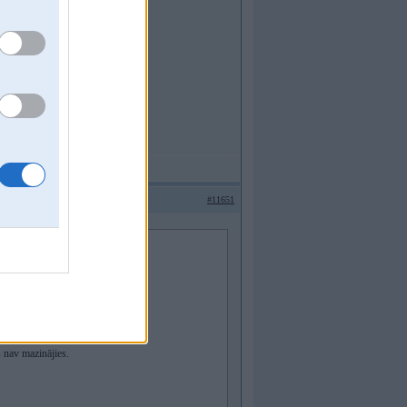
u, kur iebrauktas rises.
v mazinājies.
#11651
ojumu, kur iebrauktas rises.
s nav mazinājies.