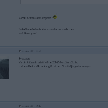
Varbūt neatbilstošas atsperes?
-----------------
Patiesība mūsdienās tiek uzskatīta par naida runu.
Чей Венесуэла?
23. Aug 2021, 10:58
Sveicināti!
Varbūt kādam ir priekš e34 m20b25 benzīna sūknis.
Ir doma lēnām sākt celt augšā mironi. Nostāvējis gadus astoņus.
23. Aug 2021, 14:12