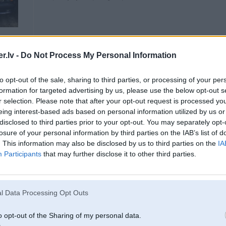
.lv -
Do Not Process My Personal Information
to opt-out of the sale, sharing to third parties, or processing of your per
formation for targeted advertising by us, please use the below opt-out s
20. Aug 2021, 07:29
r selection. Please note that after your opt-out request is processed y
eing interest-based ads based on personal information utilized by us or
19 Aug 2021, 15:13:28
@Fjokumee
rakstīja:
disclosed to third parties prior to your opt-out. You may separately opt-
Čau. Ir kādam varbūt pārdošanā nesarūsējuši aizmugures bremž disku aizsarg
losure of your personal information by third parties on the IAB’s list of
nekur nevar atrast.
. This information may also be disclosed by us to third parties on the
IA
6
Participants
that may further disclose it to other third parties.
34211159933 - kreisais
34211159934 - labais
Pasūtīt viņus var eparts.lv vai etk.lv, lēti nebūs un lietotus labus atrast ir bezcer
l Data Processing Opt Outs
o opt-out of the Sharing of my personal data.
20. Aug 2021, 10:45