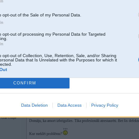
In
E34 sedans ar SLS (pašlīmeņošiem amortizatoriem)
Priekšā Koni regulējamie, aizmugurē oem.
AP minimāli sēdinātas atsperes.
o opt-out of the Sale of my Personal Data.
In
Aizmugure lēkā pa lēzeniem izcilņiem. Vislabāk var sajust pārbraucot krustojum
Domāju, ka amort izbeigušies. Tika profesionāli atrestaurēti. Bet šis defekts na
to opt-out of processing my Personal Data for Targeted
ing.
In
Kur meklēt problēmu?
o opt-out of Collection, Use, Retention, Sale, and/or Sharing
ersonal Data that Is Unrelated with the Purposes for which it
lected.
Out
20. Aug 2021, 10:47
CONFIRM
20 Aug 2021, 10:45:55
@Reyno
rakstīja:
E34 sedans ar SLS (pašlīmeņošiem amortizatoriem)
Priekšā Koni regulējamie, aizmugurē oem.
AP minimāli sēdinātas atsperes.
Data Deletion
Data Access
Privacy Policy
Aizmugure lēkā pa lēzeniem izcilņiem. Vislabāk var sajust pārbraucot krust
F36 Gran
 Gran Coupe
Domāju, ka amort izbeigušies. Tika profesionāli atrestaurēti. Bet šis defekt
Kur meklēt problēmu?