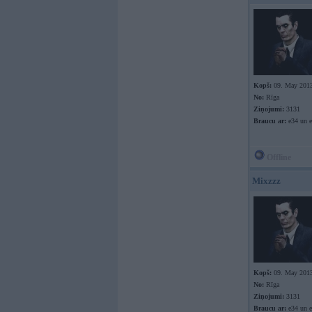
Kopš:
09. May 201
No:
Rīga
Ziņojumi:
3131
Braucu ar:
e34 un e
Offline
Mixzzz
Kopš:
09. May 201
No:
Rīga
Ziņojumi:
3131
Braucu ar:
e34 un e