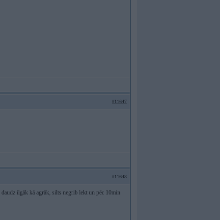
#11647
#11648
 daudz ilgāk kā agrāk, silts negrib lekt un pēc 10min