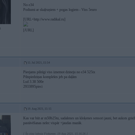
No e34
Podiumi ar skaļruņiem + pogas logiem - Viss 5euro
[URL=http://www.radikal.ru]
8
[/URL]
15. Jul 2021, 15:54
Pieejams pilnīgi viss iznemot dzineju no e34 525ix
Pilnpiedziņas komplekts jeb pa daļām
Lsd 3.38 500e
2933895pieci
19. Aug 2021, 15:15
Kas var būt ar m50b25tu, sadalenes un kloķenes sensori jauni, bet auksts griež
pastāvēšanas nelec vispār +jaudas mazāk.
[ Šo ziņu laboja Fjokumee, 19 Aug 2021, 15:16:26 ]