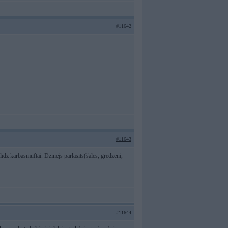
#11642
#11643
īdz kārbasmuftai. Dzinējs pārlasīts(šāles, gredzeni,
#11644