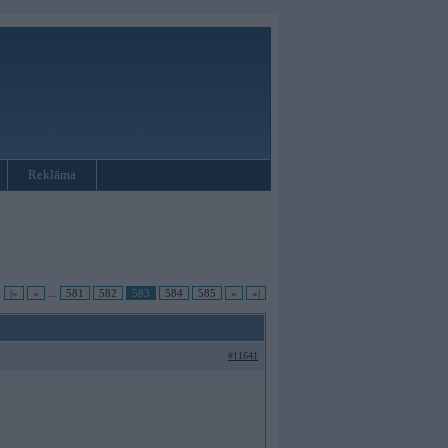
Reklāma
•
|«
«
...
581
582
583
584
585
»
»|
#11641