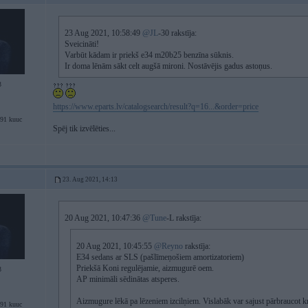
23 Aug 2021, 10:58:49
@JL
-30 rakstīja:
Sveicināti!
Varbūt kādam ir priekš e34 m20b25 benzīna sūknis.
Ir doma lēnām sākt celt augšā mironi. Nostāvējis gadus astoņus.
3
https://www.eparts.lv/catalogsearch/result?q=16...&order=price
91 kuuc
Spēj tik izvēlēties...
23. Aug 2021, 14:13
20 Aug 2021, 10:47:36
@Tune
-L rakstīja:
20 Aug 2021, 10:45:55
@Reyno
rakstīja:
E34 sedans ar SLS (pašlīmeņošiem amortizatoriem)
Priekšā Koni regulējamie, aizmugurē oem.
3
AP minimāli sēdinātas atsperes.
Aizmugure lēkā pa lēzeniem izcilņiem. Vislabāk var sajust pārbraucot kr
91 kuuc