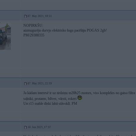
07. May 2021, 18:51
NOPIRKŠU:
aizmugurējo durvju elektrisko logu pacēlāju POGAS 2gb!
PM/29388335
07. May 2021, 22:59
Ja kādam interesē ir uz tirdziņu m20b25 motors, viss komplekts no gaisa filtra l
saļniki, protams, blīves, vārsti, rokeri
Un r15 mahle diski labā stāvoklī. PM
10. Jun 2021, 17:37