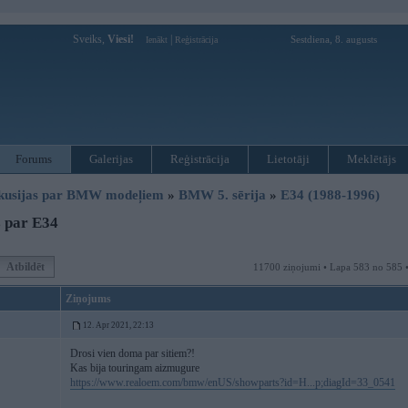
Sveiks,
Viesi!
|
Sestdiena, 8. augusts
Ienākt
Reģistrācija
Forums
Galerijas
Reģistrācija
Lietotāji
Meklētājs
kusijas par BMW modeļiem
»
BMW 5. sērija
»
E34 (1988-1996)
 par E34
Atbildēt
11700 ziņojumi • Lapa 583 no 585 
Ziņojums
12. Apr 2021, 22:13
Drosi vien doma par sitiem?!
Kas bija touringam aizmugure
https://www.realoem.com/bmw/enUS/showparts?id=H...p;diagId=33_0541