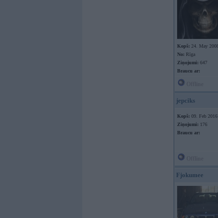
Kopš:
24. May 200
No:
Rīga
Ziņojumi:
647
Braucu ar:
Offline
jepciks
Kopš:
09. Feb 2016
Ziņojumi:
176
Braucu ar:
Offline
Fjokumee