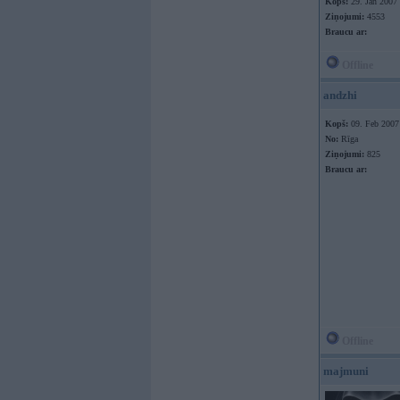
Kopš:
29. Jan 2007
Ziņojumi:
4553
Braucu ar:
Offline
andzhi
Kopš:
09. Feb 2007
No:
Rīga
Ziņojumi:
825
Braucu ar:
Offline
majmuni