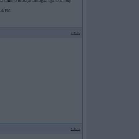
 standarta lielakajai dalai agrak bjja, toch nebija.
Sikak PM
#11645
#11646