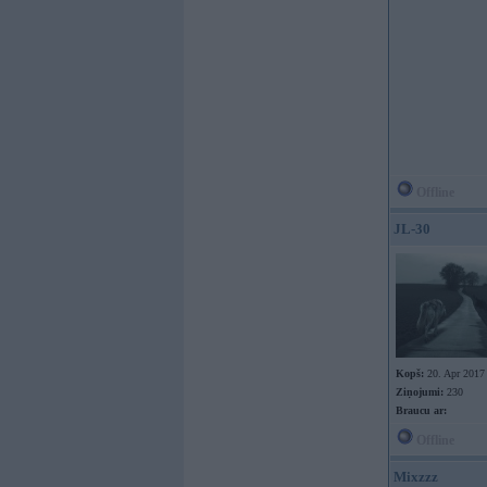
Offline
JL-30
Kopš:
20. Apr 2017
Ziņojumi:
230
Braucu ar:
Offline
Mixzzz