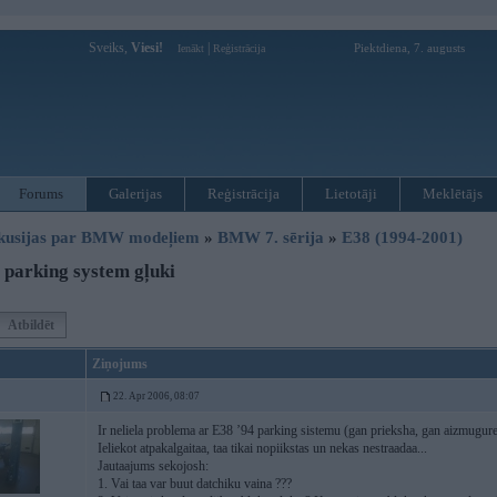
Sveiks,
Viesi!
|
Piektdiena, 7. augusts
Ienākt
Reģistrācija
Forums
Galerijas
Reģistrācija
Lietotāji
Meklētājs
kusijas par BMW modeļiem
»
BMW 7. sērija
»
E38 (1994-2001)
parking system gļuki
Atbildēt
Ziņojums
22. Apr 2006, 08:07
Ir neliela problema ar E38 ’94 parking sistemu (gan prieksha, gan aizmugure
Ieliekot atpakalgaitaa, taa tikai nopiikstas un nekas nestraadaa...
Jautaajums sekojosh:
1. Vai taa var buut datchiku vaina ???