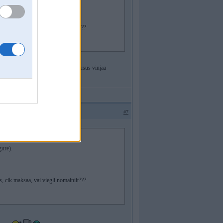
s, cik maksaa, vai viegli nomainiit???
raadaa tad var dzirdeet tikshkjus klusus vinjaa
#7
gure).
s, cik maksaa, vai viegli nomainiit???