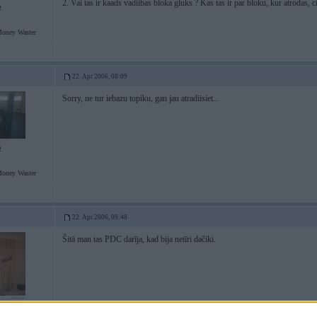
2. Vai tas ir kaads vadiibas bloka gluks ? Kas tas ir par bloku, kur atrodas, 
2
Money Waster
22. Apr 2006, 08:09
Sorry, ne tur iebazu topiku, gan jau atradiisiet...
2
Money Waster
22. Apr 2006, 09:48
Šitā man tas PDC darīja, kad bija netīri dačiki.