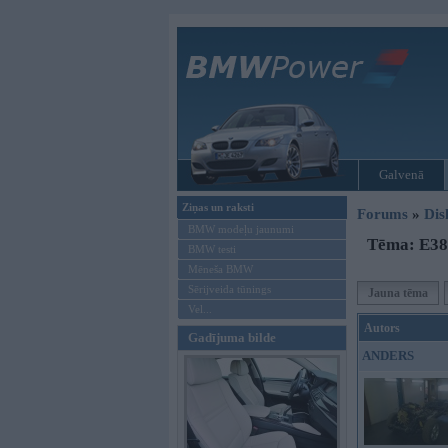
Galvenā
Ziņas un raksti
Forums
»
Dis
BMW modeļu jaunumi
Tēma: E38 
BMW testi
Mēneša BMW
Sērijveida tūnings
Jauna tēma
Vel...
Autors
Gadījuma bilde
ANDERS