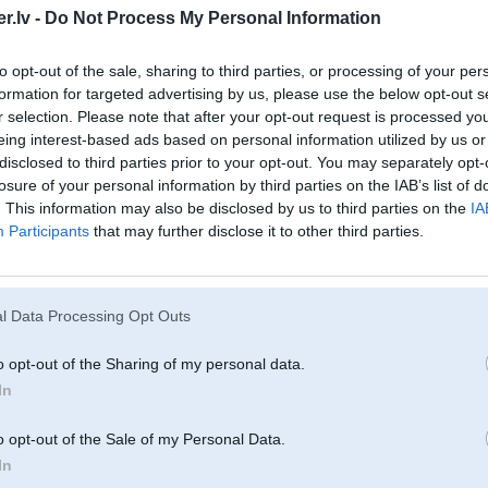
.lv -
Do Not Process My Personal Information
to opt-out of the sale, sharing to third parties, or processing of your per
formation for targeted advertising by us, please use the below opt-out s
22. Apr 2006, 09:57
r selection. Please note that after your opt-out request is processed y
tāda lieta ir arī ja nestrādā kāds no dačikiem!
5
eing interest-based ads based on personal information utilized by us or
disclosed to third parties prior to your opt-out. You may separately opt-
losure of your personal information by third parties on the IAB’s list of
. This information may also be disclosed by us to third parties on the
IA
Participants
that may further disclose it to other third parties.
24. Apr 2006, 17:30
Pirmkart vajag zinat cik PDC deveji nastrada.
Nomainja: Prieks. - 25Ls
Aizm. - 10Ls
l Data Processing Opt Outs
+ apmeram 70Ls par deveju.
o opt-out of the Sharing of my personal data.
In
29. Apr 2007, 05:31
4
o opt-out of the Sale of my Personal Data.
2006-04-22 08:07, ANDERS rakstīja:
In
Ir neliela problema ar E38 ’94 parking sistemu (gan prieksha, gan aizmu