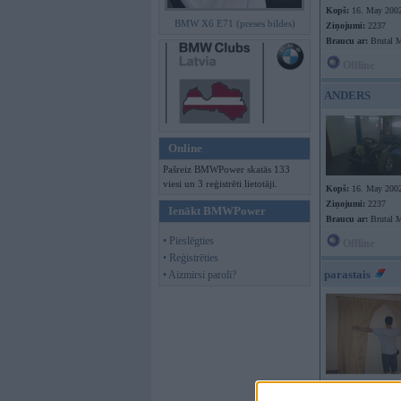
Kopš:
16. May 200
BMW X6 E71 (preses bildes)
Ziņojumi:
2237
Braucu ar:
Brutal 
Offline
ANDERS
Online
Pašreiz BMWPower skatās 133
viesi un 3 reģistrēti lietotāji.
Kopš:
16. May 200
Ziņojumi:
2237
Ienākt BMWPower
Braucu ar:
Brutal 
• Pieslēgties
Offline
• Reģistrēties
parastais
• Aizmirsi paroli?
Kopš:
02. Jun 2002