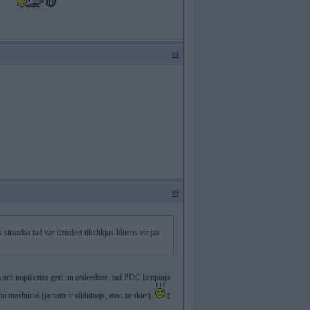
s
#8
#9
s straadaa tad var dzirdeet tikshkjus klusus vinjaa
arii nopiikstas gari un atsleedzas, tad PDC lampinja
ai mashiinai (jamam ir sildiitaajs, man ta skiet).
[