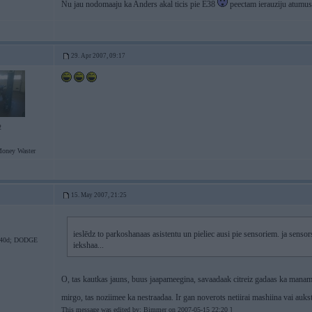
Nu jau nodomaaju ka Anders akal ticis pie E38
peectam ierauziju atumu
29. Apr 2007, 09:17
2
Money Waster
15. May 2007, 21:25
ieslēdz to parkoshanaas asistentu un pieliec ausi pie sensoriem. ja sensor
0d; DODGE
iekshaa...
O, tas kautkas jauns, buus jaapameegina, savaadaak citreiz gadaas ka manam 
mirgo, tas noziimee ka nestraadaa. Ir gan noverots netiirai mashiina vai aukst
This message was edited by: Bimmer on 2007-05-15 22:20 ]