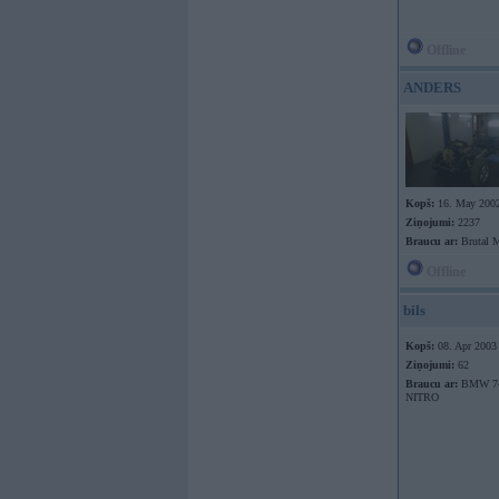
Offline
ANDERS
Kopš:
16. May 200
Ziņojumi:
2237
Braucu ar:
Brutal 
Offline
bils
Kopš:
08. Apr 2003
Ziņojumi:
62
Braucu ar:
BMW 74
NITRO