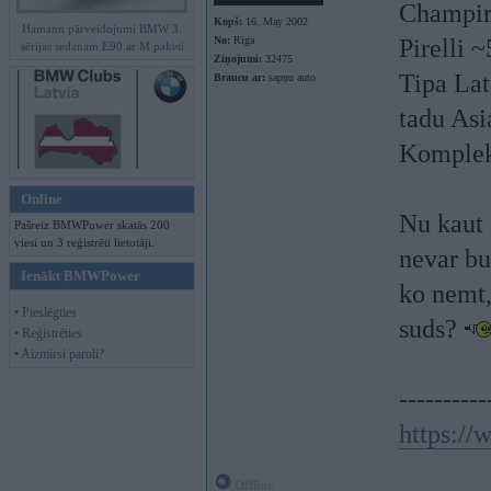
Champir
Kopš:
16. May 2002
Hamann pārveidojumi BMW 3.
No:
Rīga
Pirelli 
sērijas sedanam E90 ar M paketi
Ziņojumi:
32475
Tipa Lat
Braucu ar:
sapņu auto
tadu Asi
Komplek
Online
Nu kaut 
Pašreiz BMWPower skatās 200
viesi un 3 reģistrēti lietotāji.
nevar bu
Ienākt BMWPower
ko nemt,
• Pieslēgties
suds?
• Reģistrēties
• Aizmirsi paroli?
----------
https:/
Offline