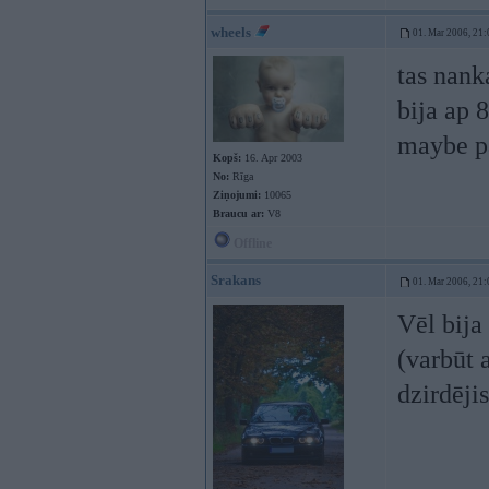
wheels
01. Mar 2006, 21:
tas nank
bija ap 
maybe pa
Kopš:
16. Apr 2003
No:
Rīga
Ziņojumi:
10065
Braucu ar:
V8
Offline
Srakans
01. Mar 2006, 21:
Vēl bija
(varbūt 
dzirdējis