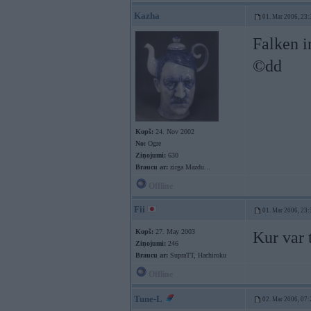
Kazha
01. Mar 2006, 23:
Falken i
©dd
Kopš:
24. Nov 2002
No:
Ogre
Ziņojumi:
630
Braucu ar:
zirga Mazdu...
Offline
Fii
01. Mar 2006, 23:
Kopš:
27. May 2003
Kur var 
Ziņojumi:
246
Braucu ar:
SupraTT, Hachiroku
Offline
Tune-L
02. Mar 2006, 07: