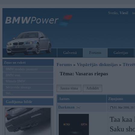
Sveiks,
Viesi!
Ie
Galvenā
Forums
Galerijas
Ziņas un raksti
Forums
»
Vispārējās diskusijas
»
Tērzē
BMW modeļu jaunumi
Tēma: Vasaras riepas
BMW testi
Mēneša BMW
Sērijveida tūnings
Jauna tēma
Atbildēt
Vel...
Autors
Ziņojums
Gadījuma bilde
Darkman
01. Mar 2006, 20:
Taa kaa 
Saku sho