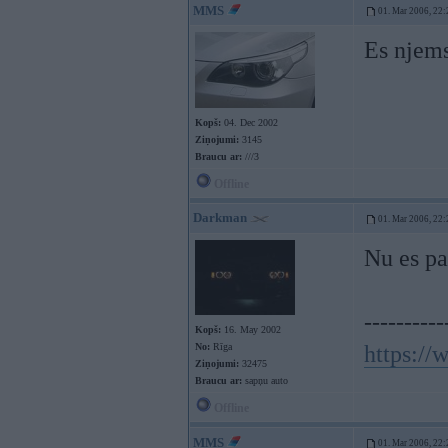
MMS
01. Mar 2006, 22:
Es njems
Kopš:
04. Dec 2002
Ziņojumi:
3145
Braucu ar:
///3
Offline
Darkman
01. Mar 2006, 22:
Nu es pa
----------
Kopš:
16. May 2002
No:
Rīga
https:/
Ziņojumi:
32475
Braucu ar:
sapņu auto
Offline
MMS
01. Mar 2006, 22: