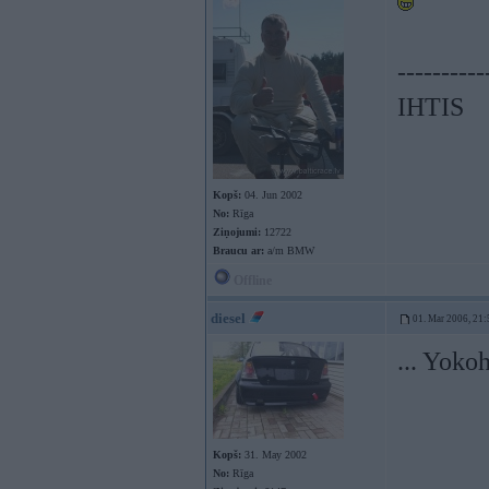
----------
IHTIS
Kopš:
04. Jun 2002
No:
Rīga
Ziņojumi:
12722
Braucu ar:
a/m BMW
Offline
diesel
01. Mar 2006, 21:
... Yok
Kopš:
31. May 2002
No:
Rīga