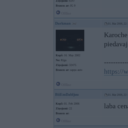
Ziņojumi:
6147
Braucu ar:
JG 9
Offline
Darkman
01. Mar 2006, 22:
Karoche 
piedavaj
Kopš:
16. May 2002
No:
Rīga
----------
Ziņojumi:
32475
https:/
Braucu ar:
sapņu auto
Offline
BiiEmDabljuu
01. Mar 2006, 22:
Kopš:
01. Feb 2006
laba cen
Ziņojumi:
22
Braucu ar:
Offline