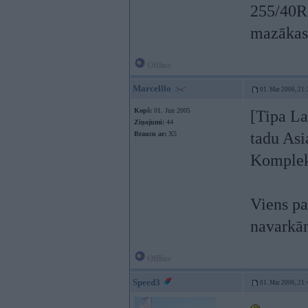
255/40
mazākas 
Offline
Marcelllo
01. Mar 2006, 21:
Kopš:
01. Jun 2005
[Tipa La
Ziņojumi:
44
tadu Asi
Braucu ar:
X5
Komplek
Viens pa
navarkā
Offline
Speed3
01. Mar 2006, 21: