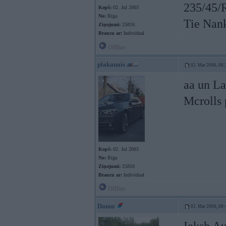
235/45/R
Kopš:
02. Jul 2003
No:
Rīga
Tie Nank
Ziņojumi:
25816
Braucu ar:
Individual
Offline
plakanais
02. Mar 2006, 08:
aa un La
Mcrolls
Kopš:
02. Jul 2003
No:
Rīga
Ziņojumi:
25816
Braucu ar:
Individual
Offline
Damn
02. Mar 2006, 08: