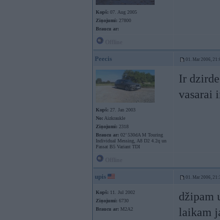
Kopš:
07. Aug 2005
Ziņojumi:
27800
Braucu ar:
Offline
Peecis
01. Mar 2006, 21:
Ir dzird
vasarai 
Kopš:
27. Jan 2003
No:
Aizkraukle
Ziņojumi:
2318
Braucu ar:
02’ 530dA M Touring
Individual Messing, A8 D2 4.2q un
Passat B5 Variant TDI
Offline
upis
01. Mar 2006, 21:
Kopš:
11. Jul 2002
džipam u
Ziņojumi:
6730
laikam j
Braucu ar:
M2A2