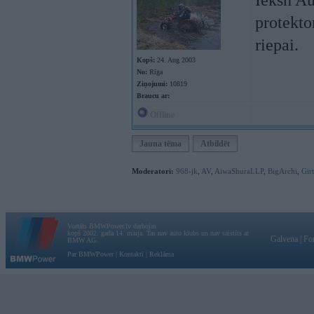
Ieksh Au
protektor
riepai.
Kopš:
24. Aug 2003
No:
Rīga
Ziņojumi:
10819
Braucu ar:
Offline
Jauna tēma
Atbildēt
Moderatori:
968-jk
,
AV
,
AiwaShuraLLP
,
BigArchi
,
Gir
Vortāls BMWPower.lv darbojas
kopš 2002. gada 14. maija. Tas nav auto klubs un nav saistīts ar
Galvena
|
Fo
BMW AG.
Par BMWPower
|
Kontakti
|
Reklāma