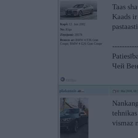
Taas sha
Kaads ir
Kopš:
12. Jun 2002
pastaasti
No:
Rīga
Ziņojumi:
20578
Braucu ar:
BMW 4 F36 Gran
Coupe, BMW 4 G26 Gran Coupe
----------
Patiesīb
Чей Вен
Offline
plakanais
02. Mar 2006, 08:
Nankang,
tehnikas
vismaz