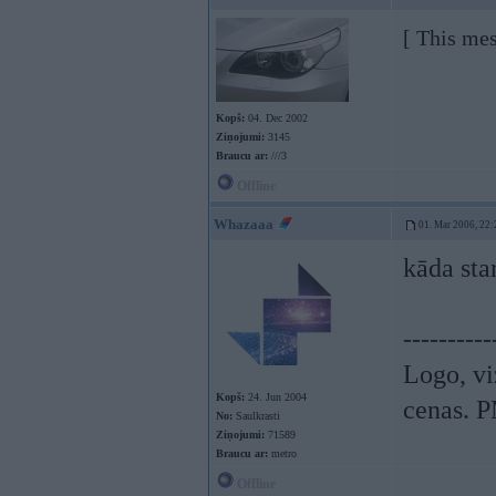
[ This me
Kopš:
04. Dec 2002
Ziņojumi:
3145
Braucu ar:
///3
Offline
Whazaaa
01. Mar 2006, 22:
kāda sta
----------
Logo, vi
Kopš:
24. Jun 2004
cenas. P
No:
Saulkrasti
Ziņojumi:
71589
Braucu ar:
metro
Offline