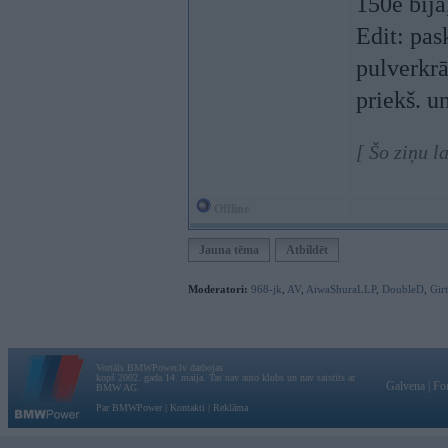
150e bija
Edit: pas
pulverkrā
priekš. u
[ Šo ziņu l
Offline
Jauna tēma
Atbildēt
Moderatori:
968-jk
,
AV
,
AiwaShuraLLP
,
DoubleD
,
Gir
Vortāls BMWPower.lv darbojas
kopš 2002. gada 14. maija. Tas nav auto klubs un nav saistīts ar
Galvena
|
Fo
BMW AG.
Par BMWPower
|
Kontakti
|
Reklāma