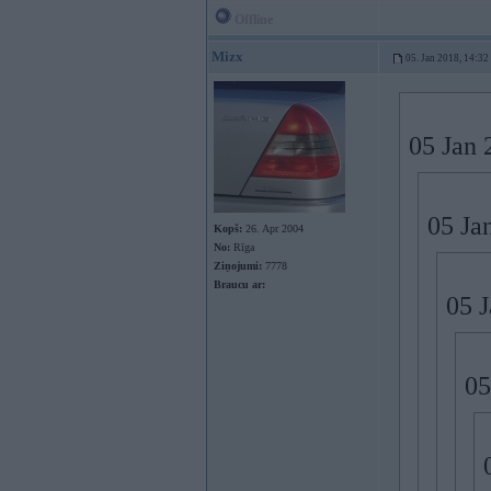
Offline
Mizx
05. Jan 2018, 14:32
05 Jan 
05 Ja
Kopš:
26. Apr 2004
No:
Rīga
Ziņojumi:
7778
Braucu ar:
05 
05