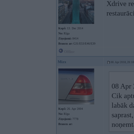
Xdrive re
restaurāc
Kopš:
13. Dec 2014
No:
Rīga
Ziņojumi:
8414
Braucu ar:
G31/E53/E46/E39
Offline
Mizx
08. Apr 2018, 20:18
08 Apr 
Cik apt
labāk d
Kopš:
26. Apr 2004
saprast
No:
Rīga
Ziņojumi:
7778
noņemta
Braucu ar: