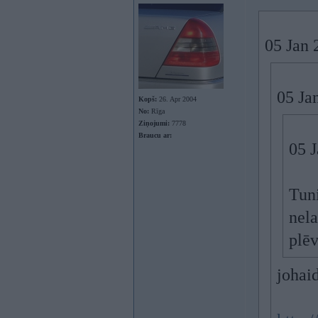
05 Jan 
05 Ja
Kopš:
26. Apr 2004
No:
Rīga
Ziņojumi:
7778
Braucu ar:
05 
Tuni
nela
plē
johai