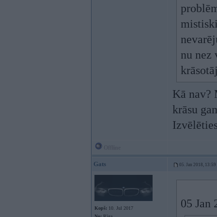
problēm
mistisk
nevarēju
nu nez 
krāsotā
Kā nav? M
krāsu gam
Izvēlētie
Offline
Gats
05. Jan 2018, 13:59
05 Jan 
Kopš:
10. Jul 2017
No:
Rīga