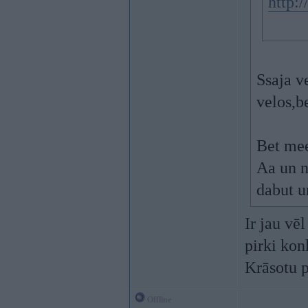
http:
Ssaja ve
velos,b
Bet mee
Aa un n
dabut u
Ir jau vē
pirki kon
Krāsotu p
Offline