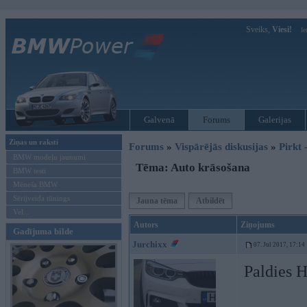
Sveiks,
Viesi!
Ie
Galvenā
Forums
Galerijas
Ziņas un raksti
Forums
»
Vispārējās diskusijas
»
Pirkt 
BMW modeļu jaunumi
Tēma: Auto krāsošana
BMW testi
Mēneša BMW
Sērijveida tūnings
Jauna tēma
Atbildēt
Vel...
Autors
Ziņojums
Gadījuma bilde
Jurchixx
07. Jul 2017, 17:14
Paldies H