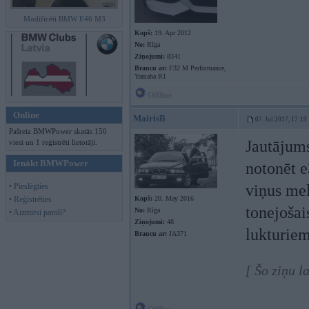
Modificēti BMW E46 M3
Kopš:
19. Apr 2012
No:
Rīga
Ziņojumi:
8341
Braucu ar:
F32 M Performance,
Yamaha R1
Offline
Online
MairisB
07. Jul 2017, 17:19
Pašreiz BMWPower skatās 150
Jautājums
viesi un 1 reģistrēti lietotāji.
Ienākt BMWPower
notonēt e
• Pieslēgties
viņus mel
• Reģistrēties
Kopš:
20. May 2016
tonejošai
No:
Rīga
• Aizmirsi paroli?
Ziņojumi:
48
lukturiem 
Braucu ar:
JA371
[ Šo ziņu l