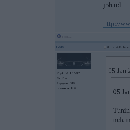
johaidī
http://ww
Offline
Gats
05. Jan 2018, 14:52
05 Jan 
Kopš:
10. Jul 2017
No:
Rīga
Ziņojumi:
310
Braucu ar:
E60
05 Ja
Tuning
nelaim