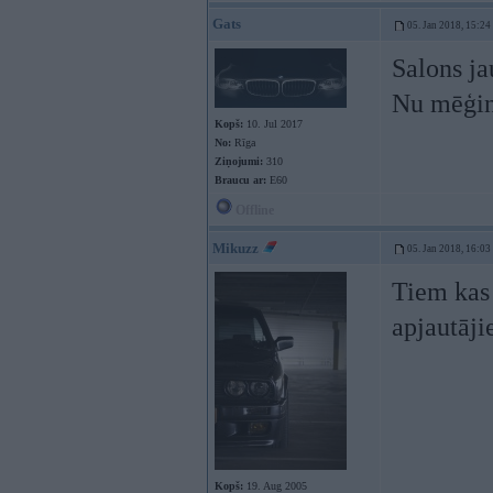
Gats
05. Jan 2018, 15:24
Salons ja
Nu mēģin
Kopš:
10. Jul 2017
No:
Rīga
Ziņojumi:
310
Braucu ar:
E60
Offline
Mikuzz
05. Jan 2018, 16:03
Tiem kas 
apjautāji
Kopš:
19. Aug 2005