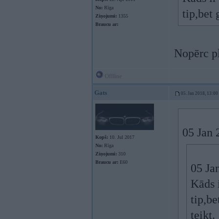
No:
Rīga
tip,bet
Ziņojumi:
1355
Braucu ar:
Nopērc pl
Offline
Gats
05. Jan 2018, 13:00
05 Jan 
Kopš:
10. Jul 2017
No:
Rīga
Ziņojumi:
310
Braucu ar:
E60
05 Ja
Kāds i
tip,b
teikt.