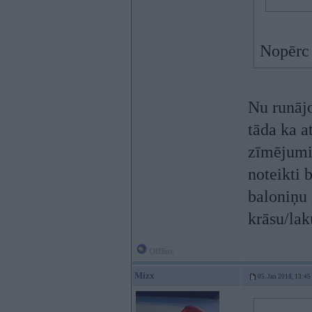
Nopērc 
Nu runājo
tāda ka a
zīmējumie
noteikti b
baloniņu 
krāsu/lak
Offline
Mizx
05. Jan 2018, 13:45