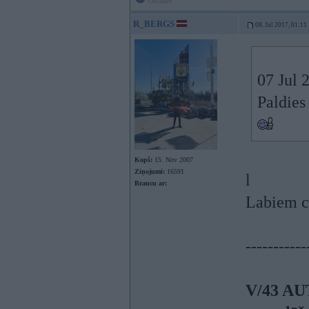
Offline
R_BERGS
08. Jul 2017, 01:11
07 Jul 
Paldies
Kopš:
15. Nov 2007
Ziņojumi:
16591
l
Braucu ar:
Labiem ci
-----------
V/43 AU