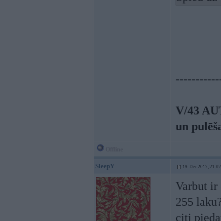
-----------
V/43 AU
un pulēš
Offline
SleepY
19. Dec 2017, 21:02
Varbut ir
255 laku?
citi pie