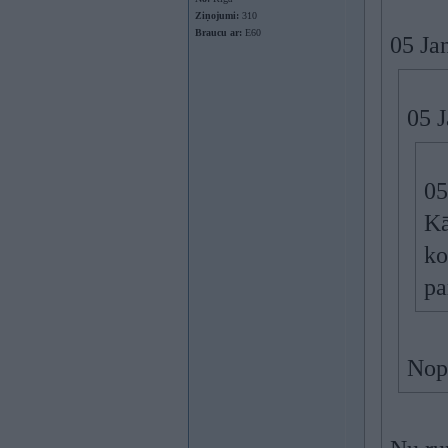
Ziņojumi:
310
Braucu ar:
E60
05 Ja
05 
05
Kā
ko
pa
Nopē