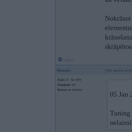
Nokrāsot 
elementus
krāsošana
skrāpētos
Offline
DimanC
05. Jan 2018, 14:35
Kopš:
07. Jan 2004
Ziņojumi:
342
Braucu ar:
elektrību
05 Jan 
Tuning v
nelaimīg