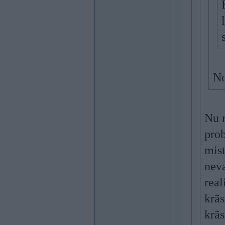
No
Nu r
prob
mis
neva
real
krās
krās