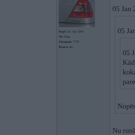
05 Jan 
05 Ja
Kopš:
26. Apr 2004
No:
Rīga
Ziņojumi:
7778
Braucu ar:
05 
Kāds
koka
pare
Nopērc
Nu runā