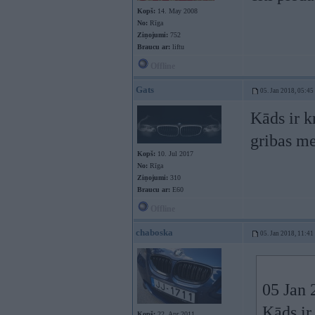
Kopš:
14. May 2008
No:
Rīga
Ziņojumi:
752
Braucu ar:
liftu
Offline
Gats
05. Jan 2018, 05:45
Kāds ir k
gribas me
Kopš:
10. Jul 2017
No:
Rīga
Ziņojumi:
310
Braucu ar:
E60
Offline
chaboska
05. Jan 2018, 11:41
05 Jan 
Kāds ir
Kopš:
22. Apr 2011