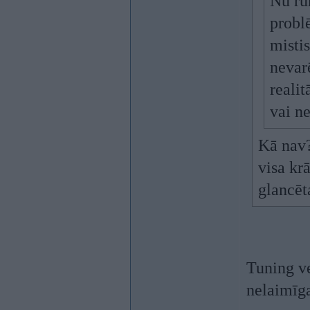
Nu run
probl
misti
nevarē
realit
vai n
Kā nav?
visa kr
glancēta
Tuning ve
nelaimīga