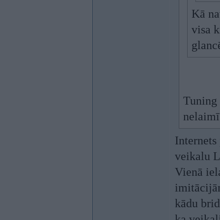
Kā na
visa 
glancē
Tuning v
nelaimīg
Internets
veikalu L
Vienā iel
imitācijā
kādu brid
ka veikali