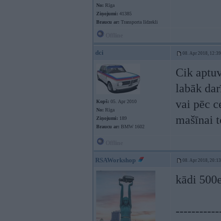
No:
Rīga
Ziņojumi:
41385
Braucu ar:
Transporta līdzekli
Offline
dci
08. Apr 2018, 12:39
Cik aptuv
labāk dar
vai pēc c
Kopš:
05. Apr 2010
No:
Rīga
mašīnai 
Ziņojumi:
189
Braucu ar:
BMW 1602
Offline
RSAWorkshop
08. Apr 2018, 20:13
kādi 500e
-----------