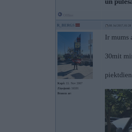
un pulēš
Offline
R_BERGS
08. Jul 2017, 01:28
Ir mums a
30mit mi
piektdie
Kopš:
15. Nov 2007
Ziņojumi:
16591
Braucu ar: