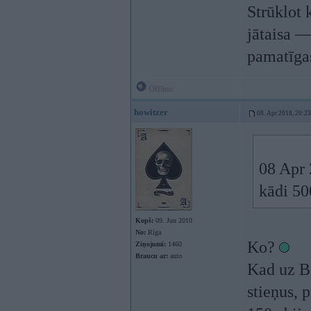
Strūklot 
jātaisa —
pamatīgas
Offline
howitzer
08. Apr 2018, 20:23
08 Apr 
kādi 50
Kopš:
09. Jun 2010
No:
Rīga
Ko?
Ziņojumi:
1460
Braucu ar:
auto
Kad uz Bl
stieņus, 