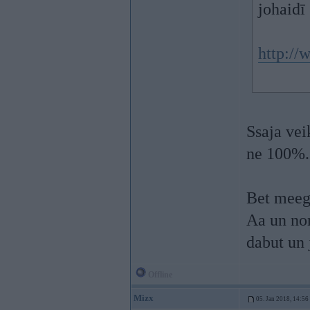
johaidī
http://
Ssaja vei
ne 100%..
Bet meegg
Aa un nom
dabut un 
Offline
Mizx
05. Jan 2018, 14:56