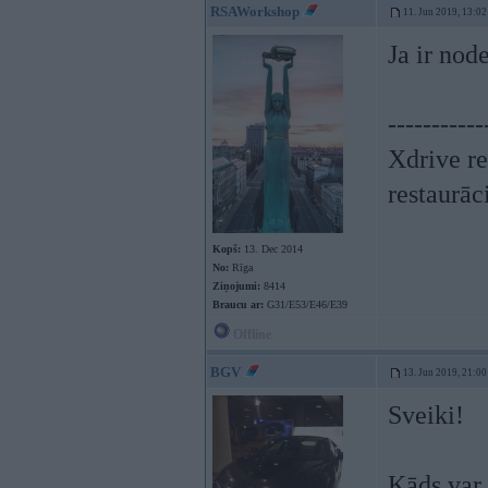
RSAWorkshop
11. Jun 2019, 13:02
Ja ir nod
-----------
Xdrive re
restaurāc
Kopš:
13. Dec 2014
No:
Rīga
Ziņojumi:
8414
Braucu ar:
G31/E53/E46/E39
Offline
BGV
13. Jun 2019, 21:00
Sveiki!
Kāds var 