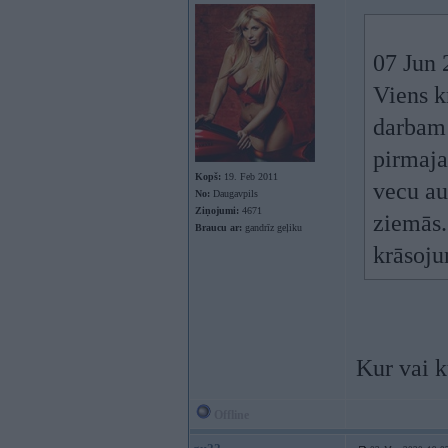
07 Jun 
Viens k
darbam 
pirmaja
Kopš:
19. Feb 2011
vecu au
No:
Daugavpils
Ziņojumi:
4671
ziemās.
Braucu ar:
gandrīz geļiku
krāsoju
Kur vai k
Offline