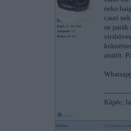
neko baig
cauri nek
ne parāk 
Kopš:
23. Dec 2006
Ziņojumi:
713
virsbūves
Braucu ar:
xxx
krāmēties
atsūtīt. P
Whatsapp
-----------
Kāpēc, la
Offline
Ridlihs
13. Jun 2019, 22:06