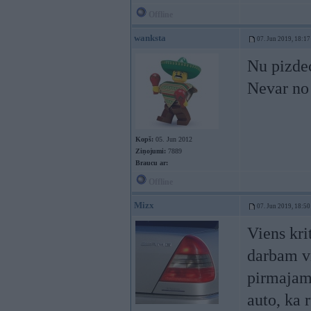
Offline
wanksta
07. Jun 2019, 18:17
Nu pizdec
Nevar no 
Kopš:
05. Jun 2012
Ziņojumi:
7889
Braucu ar:
Offline
Mizx
07. Jun 2019, 18:50
Viens kri
darbam vi
pirmajam 
auto, ka 