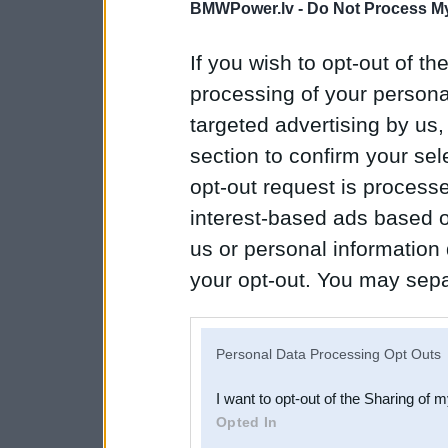
BMWPower.lv -
Do Not Process My
If you wish to opt-out of the
processing of your personal
targeted advertising by us
section to confirm your sel
opt-out request is proces
interest-based ads based o
us or personal information d
your opt-out. You may separ
disclosure of your personal
IAB’s list of downstream pa
Personal Data Processing Opt Outs
also be disclosed by us to 
I want to opt-out of the Sharing of 
Downstream Participants
th
Opted In
third parties.