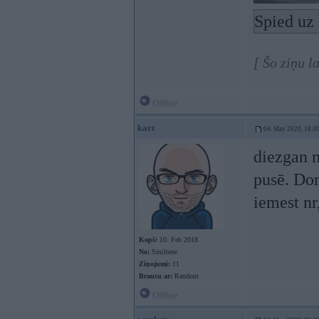
Spied uz 
[ Šo ziņu 
Offline
kart
04. May 2020, 18:0
diezgan m
pusē. Do
iemest nr,
Kopš:
10. Feb 2018
No:
Smiltene
Ziņojumi:
11
Braucu ar:
Random
Offline