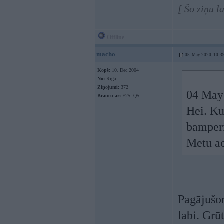
[ Šo ziņu l
Offline
macho
05. May 2020, 10:3
Kopš:
10. Dec 2004
No:
Rīga
Ziņojumi:
372
04 May
Braucu ar:
F25; Q5
Hei. Ku
bamper
Metu ac
Pagājušon
labi. Grū