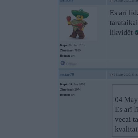
wanksta
04. May 2020, 20:3
Es arī lī
tarataika
likvidēt
Kopš:
05. Jun 2012
Ziņojumi:
7889
Braucu ar:
Offline
restar79
04. May 2020, 21:2
Kopš:
24. Jan 2010
Ziņojumi:
2974
Braucu ar:
04 May
Es arī 
vecai t
kvalitat