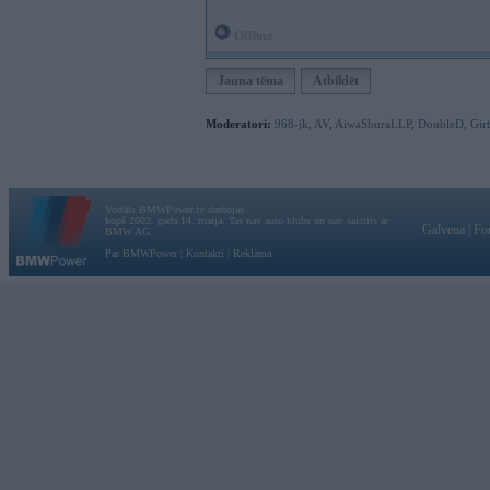
Offline
Jauna tēma
Atbildēt
Moderatori:
968-jk
,
AV
,
AiwaShuraLLP
,
DoubleD
,
Gir
Vortāls BMWPower.lv darbojas
kopš 2002. gada 14. maija. Tas nav auto klubs un nav saistīts ar
Galvena
|
Fo
BMW AG.
Par BMWPower
|
Kontakti
|
Reklāma