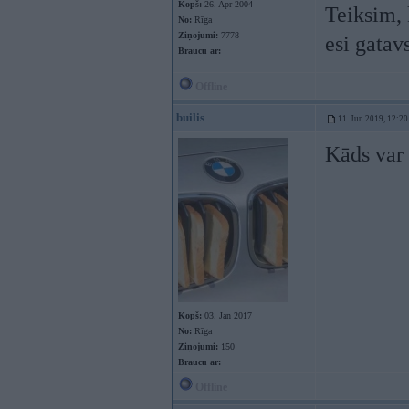
Kopš:
26. Apr 2004
Teiksim, 
No:
Rīga
Ziņojumi:
7778
esi gatav
Braucu ar:
Offline
builis
11. Jun 2019, 12:20
Kāds var 
Kopš:
03. Jan 2017
No:
Rīga
Ziņojumi:
150
Braucu ar:
Offline