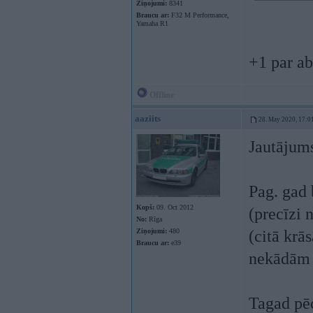
Ziņojumi:
8341
Braucu ar:
F32 M Performance,
Yamaha R1
+1 par a
Offline
aaziits
28. May 2020, 17:0
Jautājum
Pag. gad 
Kopš:
09. Oct 2012
(precīzi 
No:
Rīga
Ziņojumi:
480
(citā krā
Braucu ar:
e39
nekādām 
Tagad pēc