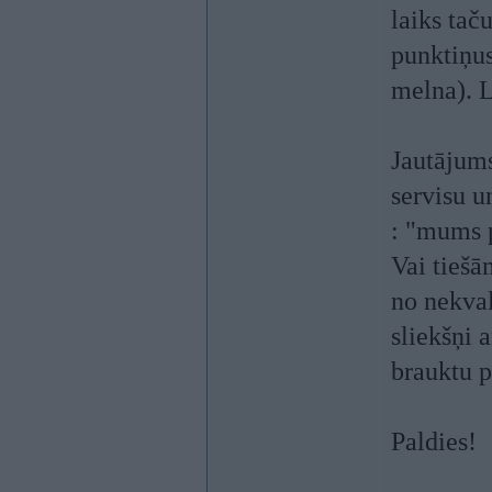
laiks tač
punktiņus
melna). L
Jautājums
servisu u
: "mums p
Vai tiešā
no nekval
sliekšņi 
brauktu p
Paldies!