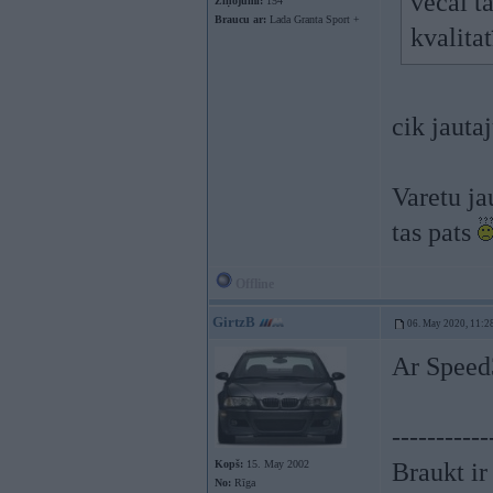
vecai t
Ziņojumi:
154
Braucu ar:
Lada Granta Sport +
kvalitat
cik jauta
Varetu ja
tas pats
Offline
GirtzB
06. May 2020, 11:2
Ar Speed3
-----------
Kopš:
15. May 2002
Braukt ir
No:
Rīga