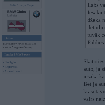
Labs va
BMW 6. sērijas Coupe
Iesakie
džeka n
detaili
tuvāk c
Online
Paldies
Pašreiz BMWPower skatās 135
viesi un 5 reģistrēti lietotāji.
Ienākt BMWPower
Skatoties
• Pieslēgties
• Reģistrēties
auto, ja 
• Aizmirsi paroli?
iesaka kā
Bet ja au
krāsotavu
vairs nei