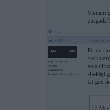
Vienam p
pusgada b
Offline
jan4ik1987
04. May 2020, 23:1
Pirms daž
ekskluzīv
Kopš:
26. Sep 2011
gala cipa
No:
Rīga
Ziņojumi:
636
sliekšņi 
Braucu ar:
biturbo sulas paku
lai gan n
03 May