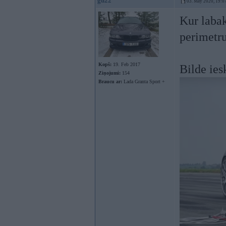
gu22
03. May 2020, 19:0
Kur labak
perimetru
Kopš:
19. Feb 2017
Bilde ie
Ziņojumi:
154
Braucu ar:
Lada Granta Sport +