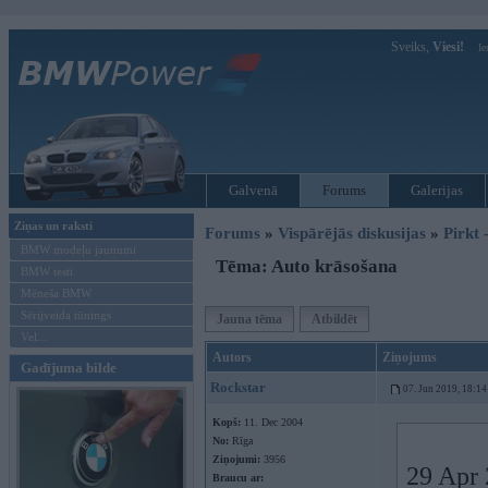
Sveiks,
Viesi!
Ie
Galvenā
Forums
Galerijas
Ziņas un raksti
Forums
»
Vispārējās diskusijas
»
Pirkt 
BMW modeļu jaunumi
Tēma: Auto krāsošana
BMW testi
Mēneša BMW
Sērijveida tūnings
Jauna tēma
Atbildēt
Vel...
Autors
Ziņojums
Gadījuma bilde
Rockstar
07. Jun 2019, 18:14
Kopš:
11. Dec 2004
No:
Rīga
Ziņojumi:
3956
29 Apr 
Braucu ar: