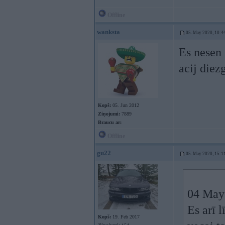
Offline
wanksta
05. May 2020, 10:4
Es nesen 
acij diez
Kopš:
05. Jun 2012
Ziņojumi:
7889
Braucu ar:
Offline
gu22
05. May 2020, 15:1
04 May
Es arī 
Kopš:
19. Feb 2017