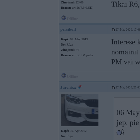
Tikai R6
Ziņojumi:
22409
Braucu ar:
2x(R6+LSD)
Offline
persikoff
27. May 2020, 17:0
Kopš:
07. May 2013
Interesē 
No:
Rīga
nomainīt
Ziņojumi:
249
Braucu ar:
LCI M pačka
PM vai w
Offline
Jurchixx
27. May 2020, 20:0
06 May
jep, pi
Kopš:
19. Apr 2012
No:
Rīga