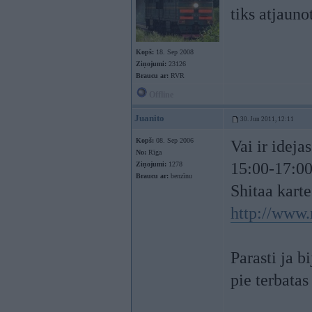
tiks atjaun
Kopš:
18. Sep 2008
Ziņojumi:
23126
Braucu ar:
RVR
Offline
Juanito
30. Jun 2011, 12:11
Kopš:
08. Sep 2006
Vai ir ideja
No:
Rīga
15:00-17:00
Ziņojumi:
1278
Braucu ar:
benzīnu
Shitaa karte
http://www.
Parasti ja b
pie terbata