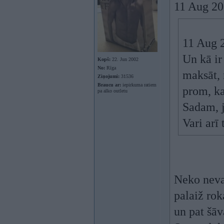
11 Aug 201
11 Aug 2
Un kā ir
Kopš:
22. Jun 2002
No:
Rīga
maksāt, 
Ziņojumi:
31536
Braucu ar:
iepirkuma ratiem
prom, ka
pa alko outletu
Sadam, j
Vari arī
Neko nevar
palaiž rok
un pat šāv