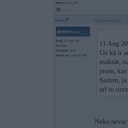
Braucu ar:
9 x 99
Offline
Czars
11. Aug 2011, 12:51
Kopš:
13. Aug 2007
11 Aug 20
No:
Rīga
Ziņojumi:
14367
Un kā ir a
Braucu ar:
3 sek līdz 100
maksāt, n
prom, kas 
Sadam, ja 
arī to uzr
Neko nevar d