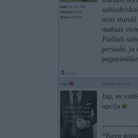
Kopš:
18. Sep 2008
sabiedriskai
Ziņojumi:
23126
Braucu ar:
RVR
reizi stund
maksās vien
Pašlaik sabi
periodā, ja 
pagarināšan
Offline
zzips
23. May 2011, 11:07
Jap, es varē
opcija
--------------
*Keep going.