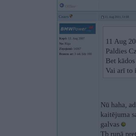
Offline
Czars
11. Aug 2011, 13:08
Kopš:
13. Aug 2007
11 Aug 20
No:
Rīga
Ziņojumi:
14367
Paldies Cz
Braucu ar:
3 sek līdz 100
Bet kādos
Vai arī to 
Nū haha, ad
kaitējuma s
galvas
Tb runā pre