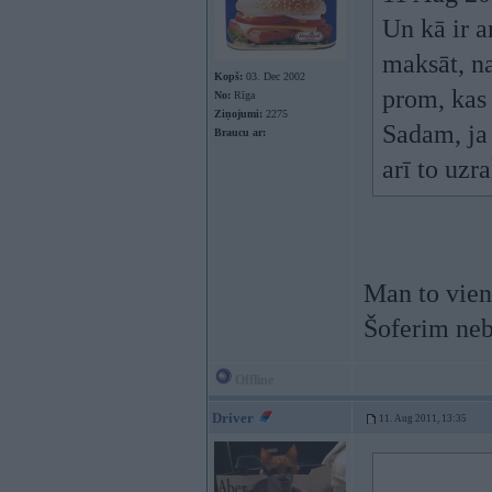
Un kā ir a
maksāt, n
Kopš:
03. Dec 2002
prom, kas 
No:
Rīga
Ziņojumi:
2275
Sadam, ja 
Braucu ar:
arī to uzr
Man to vienr
Šoferim neb
Offline
Driver
11. Aug 2011, 13:35