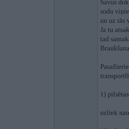
Savus dok
sodu viņie
un uz tās 
Ja tu atsa
tad samak
Braukšana
Pasažierie
transportl
1) pilsēt
uzliek nau