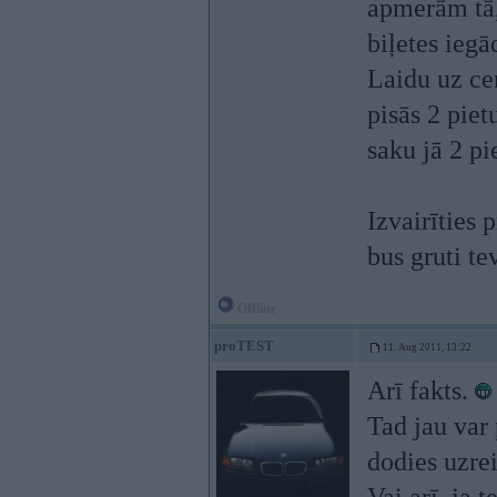
apmerām tā, 
biļetes iegā
Laidu uz cen
pisās 2 piet
saku jā 2 pi
Izvairīties 
bus gruti te
Offline
proTEST
11. Aug 2011, 13:22
Arī fakts.
Tad jau var 
dodies uzrei