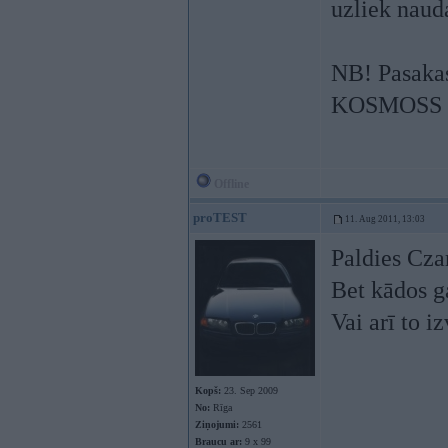
uzliek naud
NB! Pasakas
KOSMOSS ir
Offline
proTEST
11. Aug 2011, 13:03
Paldies Czar
Bet kādos g
Vai arī to iz
Kopš:
23. Sep 2009
No:
Rīga
Ziņojumi:
2561
Braucu ar:
9 x 99