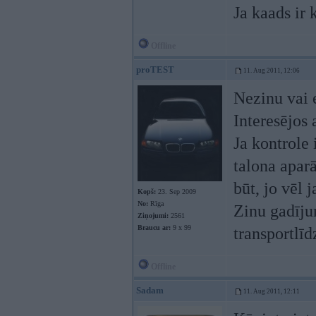
Ja kaads ir 
Offline
proTEST
11. Aug 2011, 12:06
Nezinu vai e
Interesējos
Ja kontrole 
talona aparā
būt, jo vēl 
Kopš:
23. Sep 2009
No:
Rīga
Zinu gadīju
Ziņojumi:
2561
Braucu ar:
9 x 99
transportlīd
Offline
Sadam
11. Aug 2011, 12:11