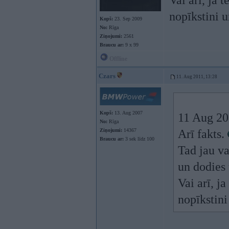
Vai arī, ja t
nopīkstini u
Kopš:
23. Sep 2009
No:
Rīga
Ziņojumi:
2561
Braucu ar:
9 x 99
Offline
Czars
11. Aug 2011, 13:28
Kopš:
13. Aug 2007
11 Aug 20
No:
Rīga
Ziņojumi:
14367
Arī fakts.
Braucu ar:
3 sek līdz 100
Tad jau va
un dodies 
Vai arī, ja
nopīkstini