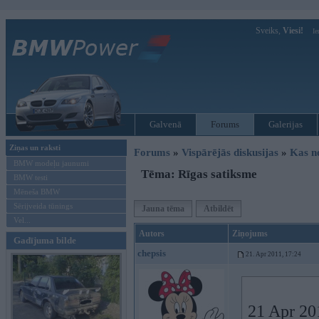
Sveiks,
Viesi!
Ie
Galvenā
Forums
Galerijas
Ziņas un raksti
Forums
»
Vispārējās diskusijas
»
Kas no
BMW modeļu jaunumi
Tēma: Rīgas satiksme
BMW testi
Mēneša BMW
Sērijveida tūnings
Jauna tēma
Atbildēt
Vel...
Autors
Ziņojums
Gadījuma bilde
chepsis
21. Apr 2011, 17:24
21 Apr 201