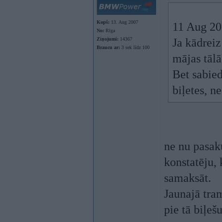
Kopš:
13. Aug 2007
11 Aug 20
No:
Rīga
Ziņojumi:
14367
Ja kādreiz
Braucu ar:
3 sek līdz 100
mājas tālā
Bet sabied
biļetes, ne
ne nu pasaku
konstatēju,
samaksāt.
Jaunajā tram
pie tā biļeš