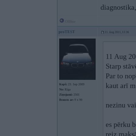
diagnostika
Offline
proTEST
11. Aug 2011, 13:36
11 Aug 201
Starp stāv
Par to nop
kaut arī m
Kopš:
23. Sep 2009
No:
Rīga
Ziņojumi:
2561
Braucu ar:
9 x 99
nezinu vai
es pērku b
reiz maksā