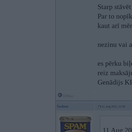
Starp stāvēt
Par to nopīk
kaut arī mēr
nezinu vai 
es pērku biļ
reiz maksāju
Genādijs K
Offline
Sadam
11. Aug 2011, 13:30
11 Aug 20