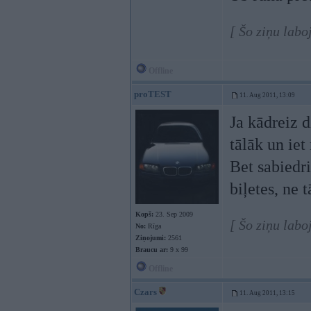
[ Šo ziņu labo
Offline
proTEST
11. Aug 2011, 13:09
Ja kādreiz d
tālāk un iet
Bet sabiedri
biļetes, ne t
Kopš:
23. Sep 2009
[ Šo ziņu lab
No:
Rīga
Ziņojumi:
2561
Braucu ar:
9 x 99
Offline
Czars
11. Aug 2011, 13:15