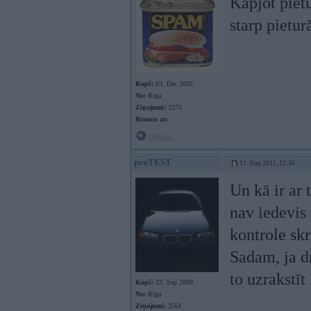
Kāpjot pietu
starp pietur
Kopš:
03. Dec 2002
No:
Rīga
Ziņojumi:
2275
Braucu ar:
Offline
proTEST
11. Aug 2011, 12:36
Un kā ir ar 
nav iedevis
kontrole sk
Sadam, ja dr
to uzrakstī
Kopš:
23. Sep 2009
No:
Rīga
Ziņojumi:
2561