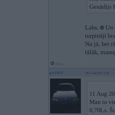
Genādijs 
Labs.
Un c
turpināji br
Nu jā, bet r
tālāk, manu
Offline
proTEST
11. Aug 2011, 13:38
11 Aug 20
Man to vie
0,70Ls. Š