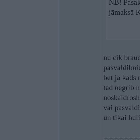
NB! Pasaka
jāmaksā 
nu cik brau
pasvaldibni
bet ja kads 
tad negrib 
noskaidros
vai pasvaldi
un tikai hul
--------------