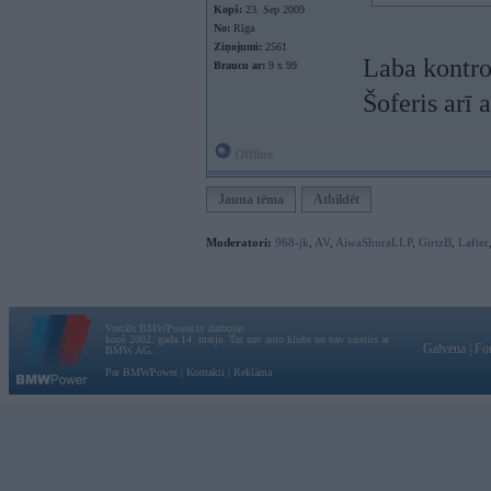
Kopš:
23. Sep 2009
No:
Rīga
Ziņojumi:
2561
Laba kontro
Braucu ar:
9 x 99
Šoferis arī 
Offline
Jauna tēma
Atbildēt
Moderatori:
968-jk
,
AV
,
AiwaShuraLLP
,
GirtzB
,
Lafter
Vortāls BMWPower.lv darbojas
kopš 2002. gada 14. maija. Tas nav auto klubs un nav saistīts ar
Galvena
|
Fo
BMW AG.
Par BMWPower
|
Kontakti
|
Reklāma