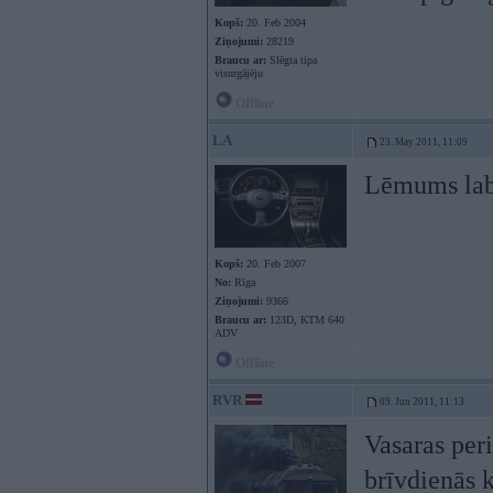
Kopš:
20. Feb 2004
Ziņojumi:
28219
Braucu ar:
Slēgta tipa
visurgājēju
Offline
LA
23. May 2011, 11:09
Lēmums labs
Kopš:
20. Feb 2007
No:
Rīga
Ziņojumi:
9366
Braucu ar:
123D, KTM 640
ADV
Offline
RVR
09. Jun 2011, 11:13
Vasaras per
brīvdienās k