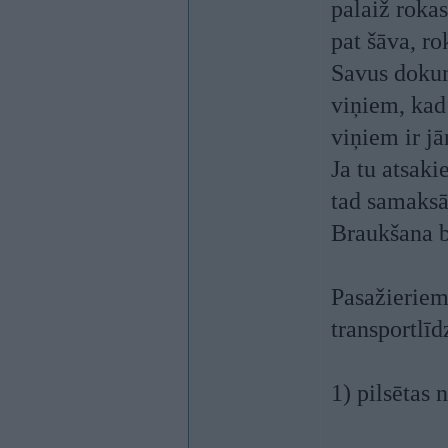
palaiž rokas
pat šāva, ro
Savus dokum
viņiem, kad 
viņiem ir jā
Ja tu atsaki
tad samaksā
Braukšana b
Pasažieriem
transportlīd
1) pilsētas