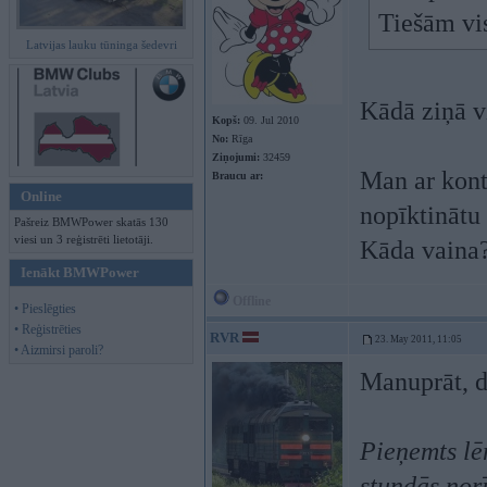
Tiešām vis
Latvijas lauku tūninga šedevri
Kādā ziņā vi
Kopš:
09. Jul 2010
No:
Rīga
Ziņojumi:
32459
Man ar kont
Braucu ar:
Online
nopīktinātu 
Pašreiz BMWPower skatās 130
viesi un 3 reģistrēti lietotāji.
Kāda vaina
Ienākt BMWPower
Offline
• Pieslēgties
• Reģistrēties
RVR
23. May 2011, 11:05
• Aizmirsi paroli?
Manuprāt, 
Pieņemts lē
stundās norī