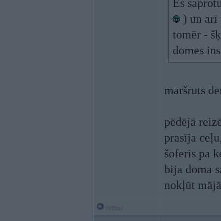
Es saprotu
) un arī
tomēr - šķ
domes ins
maršruts de
pēdējā reiz
prasīja ceļ
šoferis pa 
bija doma s
nokļūt mājā
Offline