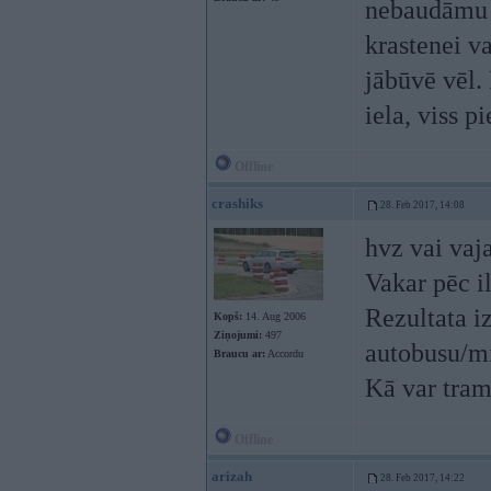
nebaudāmu t
krastenei v
jābūvē vēl.
iela, viss p
Offline
crashiks
28. Feb 2017, 14:08
hvz vai vaj
Vakar pēc i
Rezultata iz
Kopš:
14. Aug 2006
Ziņojumi:
497
autobusu/mi
Braucu ar:
Accordu
Kā var tram
Offline
arizah
28. Feb 2017, 14:22