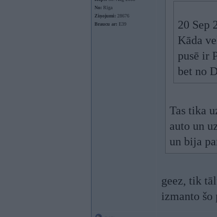
No:
Rīga
Ziņojumi:
28676
20 Sep 
Braucu ar:
E39
Kāda vel
pusē ir 
bet no 
Tas tika u
auto un uz
un bija pa
geez, tik tā
izmanto šo