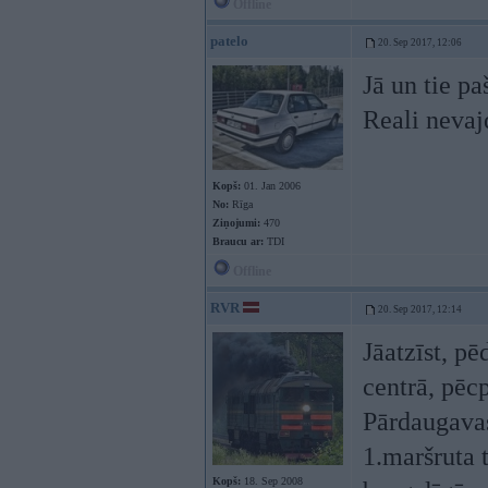
Offline
patelo
20. Sep 2017, 12:06
Jā un tie pa
Reali nevaj
Kopš:
01. Jan 2006
No:
Rīga
Ziņojumi:
470
Braucu ar:
TDI
Offline
RVR
20. Sep 2017, 12:14
Jāatzīst, pē
centrā, pēcp
Pārdaugava
1.maršruta 
Kopš:
18. Sep 2008