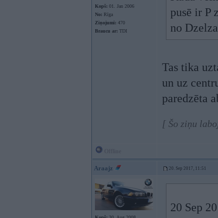
Kopš:
01. Jan 2006
pusē ir P 
No:
Rīga
Ziņojumi:
470
no Dzelza
Braucu ar:
TDI
Tas tika uzt
un uz centru
paredzēta a
[ Šo ziņu labo
Offline
Araajz
20. Sep 2017, 11:51
20 Sep 20
Kopš:
30. Aug 2008