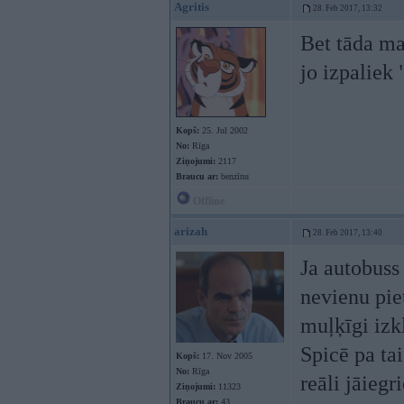
Agritis
28. Feb 2017, 13:32
Bet tāda ma
jo izpaliek
Kopš:
25. Jul 2002
No:
Rīga
Ziņojumi:
2117
Braucu ar:
benzīnu
Offline
arizah
28. Feb 2017, 13:40
Ja autobuss 
nevienu piet
muļķīgi izk
Spicē pa ta
Kopš:
17. Nov 2005
No:
Rīga
reāli jāiegr
Ziņojumi:
11323
Braucu ar:
43