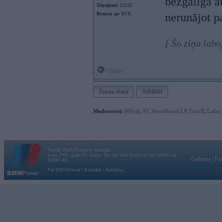
bezgalīgā a
Ziņojumi:
23126
Braucu ar:
RVR
nerunājot pa
[ Šo ziņu lab
Offline
Jauna tēma
Atbildēt
Moderatori:
968-jk
,
AV
,
AiwaShuraLLP
,
GirtzB
,
Lafter
Vortāls BMWPower.lv darbojas
kopš 2002. gada 14. maija. Tas nav auto klubs un nav saistīts ar
Galvena
|
Fo
BMW AG.
Par BMWPower
|
Kontakti
|
Reklāma