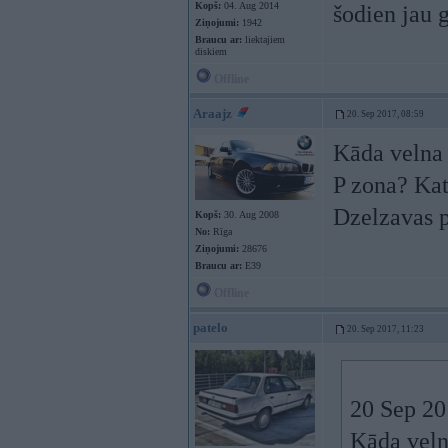
Kopš:
04. Aug 2014
šodien jau 
Ziņojumi:
1942
Braucu ar:
liektajiem
diskiem
Offline
Araajz
20. Sep 2017, 08:59
Kāda velna 
P zona? Kat
Dzelzavas p
Kopš:
30. Aug 2008
No:
Rīga
Ziņojumi:
28676
Braucu ar:
E39
Offline
patelo
20. Sep 2017, 11:23
20 Sep 20
Kāda veln