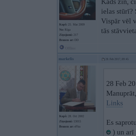
Kāds zin, c
ielas stūrī
Vispār vēl 
Kopš:
25. Mar 2009
tās stāvvie
No:
Rīga
Ziņojumi:
217
Braucu ar:
DD
Offline
markelis
28. Feb 2017, 09:45
28 Feb 20
Manuprāt, 
Links
Kopš:
28. Oct 2002
Es saprotu
Ziņojumi:
13015
Braucu ar:
eFku
) un arī