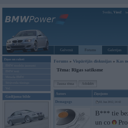
Sveiks,
Viesi!
Ie
Galvenā
Forums
Galerijas
Ziņas un raksti
Forums
»
Vispārējās diskusijas
»
Kas no
BMW modeļu jaunumi
Tēma: Rīgas satiksme
BMW testi
Mēneša BMW
Sērijveida tūnings
Jauna tēma
Atbildēt
Vel...
Autors
Ziņojums
Gadījuma bilde
Demagogs
03. Jun 2012, 14:42
B*** tie b
un co
Prot