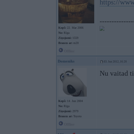
https://ww
--------------
Kopš:
22. Mar 2006
No:
Rīga
Ziņojumi:
1559
Braucu ar:
m20
Offline
Domeniks
03. Jun 2012, 16:20
Nu vaitad ti
Kopš:
14. Jun 2004
No:
Rīga
Ziņojumi:
2979
Braucu ar:
Toyota
Offline