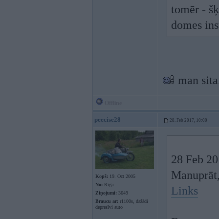
tomēr - šķ
domes ins
man sita
Offline
peecise28
28. Feb 2017, 10:00
28 Feb 20
Manuprāt, 
Kopš:
19. Oct 2005
No:
Rīga
Links
Ziņojumi:
3649
Braucu ar:
r1100s, dažādi
depresīvi auto