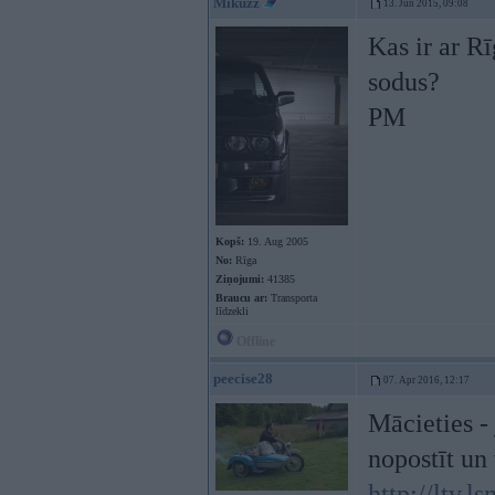
Mikuzz
13. Jun 2015, 09:08
Kas ir ar Rī
sodus?
PM
Kopš:
19. Aug 2005
No:
Rīga
Ziņojumi:
41385
Braucu ar:
Transporta
līdzekli
Offline
peecise28
07. Apr 2016, 12:17
Mācieties - 
nopostīt un 
http://ltv.l