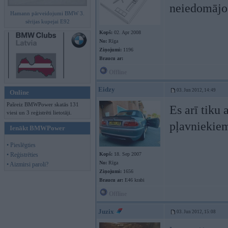
neiedomājos
Hamann pārveidojumi BMW 3.
sērijas kupejai E92
Kopš:
02. Apr 2008
No:
Rīga
Ziņojumi:
1196
Braucu ar:
Offline
Eidzy
03. Jun 2012, 14:49
Online
Pašreiz BMWPower skatās 131
Es arī tiku 
viesi un 3 reģistrēti lietotāji.
pļavniekiem
Ienākt BMWPower
• Pieslēgties
• Reģistrēties
Kopš:
18. Sep 2007
No:
Rīga
• Aizmirsi paroli?
Ziņojumi:
1656
Braucu ar:
E46 krabi
Offline
Juzix
03. Jun 2012, 15:08