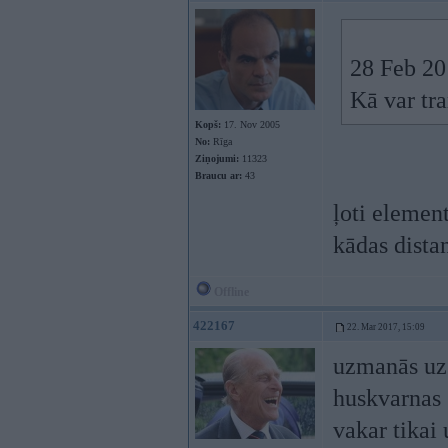
28 Feb 20
Kā var tra
Kopš:
17. Nov 2005
No:
Rīga
Ziņojumi:
11323
Braucu ar:
43
ļoti element
kādas dista
Offline
422167
22. Mar 2017, 15:09
uzmanās uz 
huskvarnas
vakar tikai 