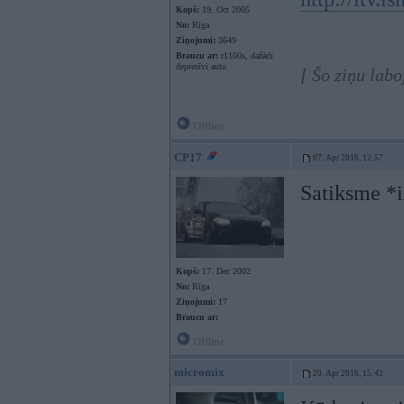
Kopš:
19. Oct 2005
No:
Rīga
Ziņojumi:
3649
Braucu ar:
r1100s, dažādi
depresīvi auto
[ Šo ziņu lab
Offline
CP17
07. Apr 2016, 12:57
Satiksme *i
Kopš:
17. Dec 2002
No:
Rīga
Ziņojumi:
17
Braucu ar:
Offline
micromix
20. Apr 2016, 15:42