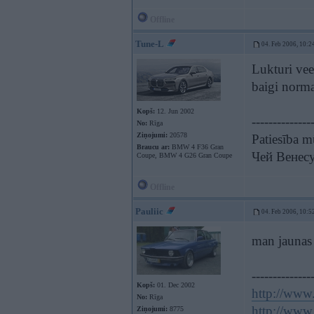
Offline
Tune-L
04. Feb 2006, 10:2
Lukturi vee
baigi norma
Kopš:
12. Jun 2002
--------------
No:
Rīga
Ziņojumi:
20578
Patiesība m
Braucu ar:
BMW 4 F36 Gran
Чей Венес
Coupe, BMW 4 G26 Gran Coupe
Offline
Pauliic
04. Feb 2006, 10:5
man jaunas s
--------------
Kopš:
01. Dec 2002
http://www.
No:
Rīga
http://www.
Ziņojumi:
8775