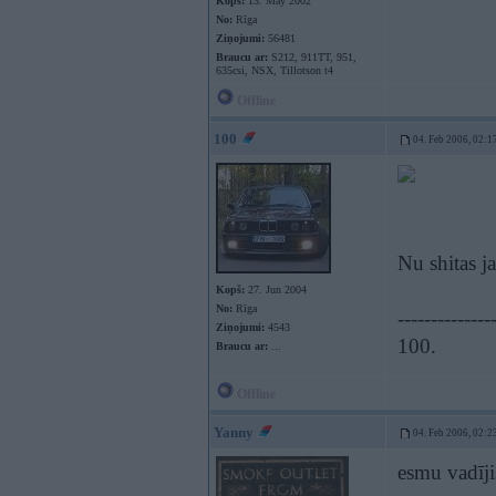
Kopš:
13. May 2002
No:
Rīga
Ziņojumi:
56481
Braucu ar:
S212, 911TT, 951,
635csi, NSX, Tillotson t4
Offline
100
04. Feb 2006, 02:1
Nu shitas j
Kopš:
27. Jun 2004
No:
Rīga
--------------
Ziņojumi:
4543
100.
Braucu ar:
...
Offline
Yanny
04. Feb 2006, 02:2
esmu vadīj