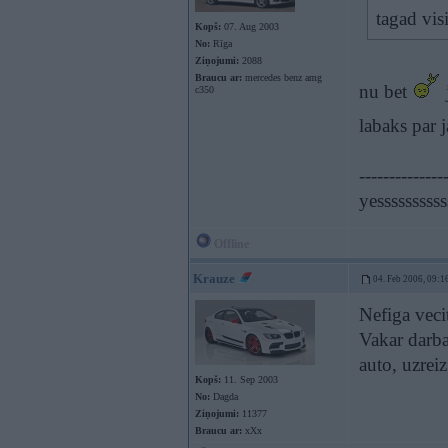
tagad vis
Kopš:
07. Aug 2003
No:
Rīga
Ziņojumi:
2088
Braucu ar:
mercedes benz amg
nu bet
c350
labaks par 
--------------
yessssssssss
Offline
Krauze
04. Feb 2006, 09:1
Nefiga veci
Vakar darbaa
auto, uzrei
Kopš:
11. Sep 2003
No:
Dagda
Ziņojumi:
11377
Braucu ar:
xXx