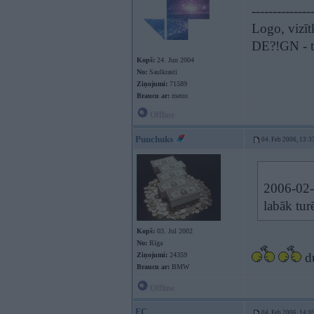
--------------
Logo, vizīt
DE?!GN - t
Kopš:
24. Jun 2004
No:
Saulkrasti
Ziņojumi:
71589
Braucu ar:
metro
Offline
Puuchuks
04. Feb 2006, 13:3
2006-02-0
labāk tur
Kopš:
03. Jul 2002
No:
Rīga
d
Ziņojumi:
24359
Braucu ar:
BMW
Offline
FC
04. Feb 2006, 14:0