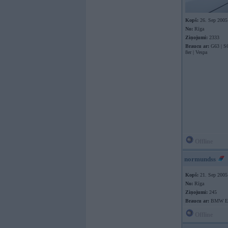
Kopš:
26. Sep 2005
No:
Rīga
Ziņojumi:
2333
Braucu ar:
G63 | S6
8er | Vespa
Offline
normundss
Kopš:
21. Sep 2005
No:
Rīga
Ziņojumi:
245
Braucu ar:
BMW E9
Offline