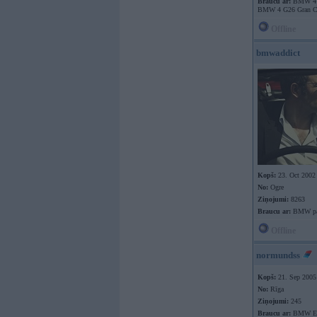
Braucu ar:
BMW 4 F
BMW 4 G26 Gran C
Offline
bmwaddict
Kopš:
23. Oct 2002
No:
Ogre
Ziņojumi:
8263
Braucu ar:
BMW pa 
Offline
normundss
Kopš:
21. Sep 2005
No:
Rīga
Ziņojumi:
245
Braucu ar:
BMW E9