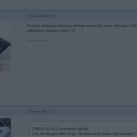
20. Jan 2006, 20:24
Nu mans shitaadaaa aukstumaa atteicaas vispaar lekt, tad es shim jaunu 12
sildiishanas salonaaa ir kaadi +15
-----------------
20. Jan 2006, 21:12
2006-01-20 16:23, normundss rakstīja:
Luk, biju diezgan viilies ka pie -26 salona nevar diezko siltu sakurinatt