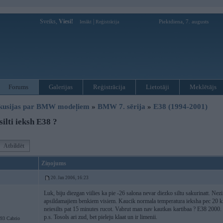
Sveiks,
Viesi!
|
Piektdiena, 7. augusts
Ienākt
Reģistrācija
Forums
Galerijas
Reģistrācija
Lietotāji
Meklētājs
kusijas par BMW modeļiem
»
BMW 7. sērija
»
E38 (1994-2001)
ilti ieksh E38 ?
Atbildēt
Ziņojums
20. Jan 2006, 16:23
Luk, biju diezgan viilies ka pie -26 salona nevar diezko siltu sakurinatt. Nez
apsildamajiem benkiem visiem. Kaucik normala temperatura ieksha pec 20 
neiesilts pat 15 minutes rucot. Vabrut man nav kautkas kartibaa ? E38 2000.
p.s. Tosols ari zud, bet pieleju klaat un ir limenii.
3 Cabrio