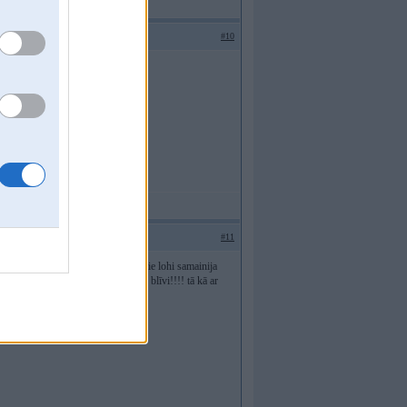
#10
#11
 bieži rādijās ka tosols trūkst!!! tie lohi samainija
ējis tosols, izšāva sveci un galvas blīvi!!!! tā kā ar