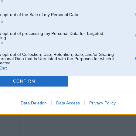
In
20. Jan 2006, 16:53
o opt-out of the Sale of my Personal Data.
In
Piljii vien uz servisu un labaak neeksperimentee !
Tosols var zust arii pilniigi jaunam auto ja ir suudi ......
to opt-out of processing my Personal Data for Targeted
-----------------
ing.
Patiesība mūsdienās tiek uzskatīta par naida runu.
In
Чей Венесуэла?
o opt-out of Collection, Use, Retention, Sale, and/or Sharing
36 Gran Coupe,
ersonal Data that Is Unrelated with the Purposes for which it
oupe
lected.
Out
20. Jan 2006, 19:12
CONFIRM
mums līdzīgs gadijums bija ar opel astru 1998 gada!!!! aizvedām uz servisu, jo
vārstu vāka blīvi un teica ka būs ok!!!! bet pēc mēneša no tā ka cilindros satec
šitādām lietām jokot nevar!!!
Data Deletion
Data Access
Privacy Policy