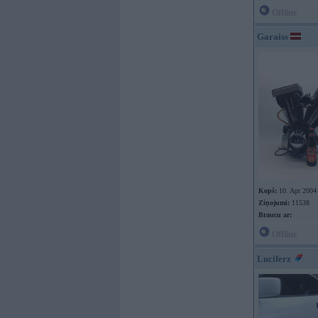
Offline
Garaiss
Kopš:
10. Apr 2004
Ziņojumi:
11538
Braucu ar:
Offline
Luciferz