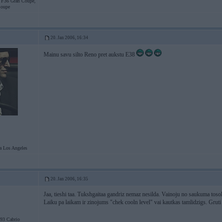
36 Gran Coupe,
oupe
20. Jan 2006, 16:34
Mainu savu silto Reno pret aukstu E38
Los Angeles
20. Jan 2006, 16:35
Jaa, tieshi taa. Tukshgaitaa gandriz nemaz nesilda. Vainoju no saukuma tosol
Laiku pa laikam ir zinojums "chek cooln level" vai kautkas tamlidzigs. Gruti 
3 Cabrio