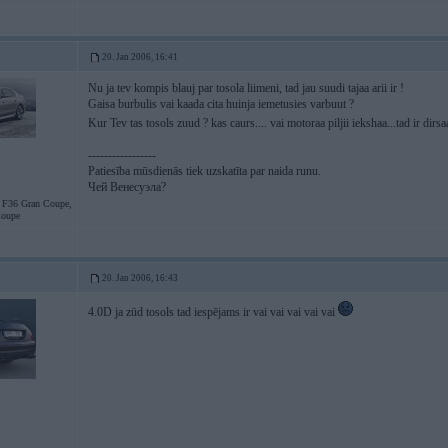
20. Jan 2006, 16:41
Nu ja tev kompis blauj par tosola liimeni, tad jau suudi tajaa arii ir !
Gaisa burbulis vai kaada cita huinja iemetusies varbuut ?
Kur Tev tas tosols zuud ? kas caurs.... vai motoraa piljii iekshaa...tad ir dirsaa 
-----------------
Patiesība mūsdienās tiek uzskatīta par naida runu.
Чей Венесуэла?
36 Gran Coupe,
oupe
20. Jan 2006, 16:43
4.0D ja zūd tosols tad iespējams ir vai vai vai vai vai