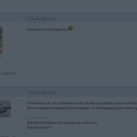
20. Jan 2006, 16:26
termostats mosh jaaapmaina
2
 i4 M50 `24
20. Jan 2006, 16:32
Ja termostats ok, tad visdriizaak tosola cirkulaacijas papildus suknis nobeid
Braucot vajadzeetu situaacijai buut labaakai, bet tukshgaitaa gandriiz aukstu
-----------------
Patiesība mūsdienās tiek uzskatīta par naida runu.
Чей Венесуэла?