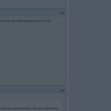
#12
0Ah bosch akji uzdaavinaaaju un peec 10 min
#13
. Nezinu kaa citam mashinam, bet karsts iekshaa nav,