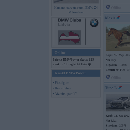
Hamann pārveidojumi BMW Z4
Offline
M Roadster
Maxis
Online
Kopš:
15. May 200
Pašreiz BMWPower skatās 125
No:
Rīga
viesi un 10 reģistrēti lietotāji.
Ziņojumi:
10088
Braucu ar:
F30 ‘19;
Ienākt BMWPower
Offline
• Pieslēgties
Tune-L
• Reģistrēties
• Aizmirsi paroli?
Kopš:
12. Jun 2002
No:
Rīga
Ziņojumi:
20578