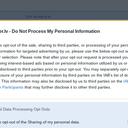
20. Jan 2006, 16:44
Dumi stipri balti pa izputeju gazas, bet tas nevaretu but del trakajiem minusi
.lv -
Do Not Process My Personal Information
hvz, vai tik jaunai mashinai varetu tosols zust motoraa ?
3 Cabrio
to opt-out of the sale, sharing to third parties, or processing of your per
formation for targeted advertising by us, please use the below opt-out s
r selection. Please note that after your opt-out request is processed y
20. Jan 2006, 16:47
eing interest-based ads based on personal information utilized by us or
disclosed to third parties prior to your opt-out. You may separately opt-
2006-01-20 16:44, normundss rakstīja:
losure of your personal information by third parties on the IAB’s list of
Dumi stipri balti pa izputeju gazas, bet tas nevaretu but del trakajiem mi
. This information may also be disclosed by us to third parties on the
IA
Participants
that may further disclose it to other third parties.
hvz, vai tik jaunai mashinai varetu tosols zust motoraa ?
nu nezinu protams tava "jaunaa" auto veesturi bet nu vaacijaa 5 gadu laikaa 
jauns vai nee - spried pats.
l Data Processing Opt Outs
o opt-out of the Sharing of my personal data.
Los Angeles