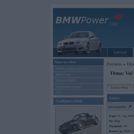
Galvenā
Ziņas un raksti
Forums
»
Dis
BMW modeļu jaunumi
Tēma: Vai s
BMW testi
Mēneša BMW
Sērijveida tūnings
Jauna tēma
Vel...
Autors
Gadījuma bilde
normundss
Kopš:
21. Sep 2005
No:
Rīga
Ziņojumi:
245
Braucu ar:
BMW E9