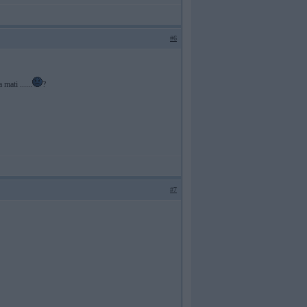
#6
mati ......
?
#7