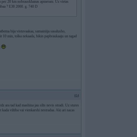
ha pec 20 km nobrauskhanas apmeram. Uz vietas
tibaa ? E38 2000. g. 740 D
atbema bija vistuvaakaa, samainiija sasalusho,
iit 10 min, tolka nekaada, bikin papbraukaaju un tagad
i
#14
ledz ara tad kad mashina jau silts nevis otradi. Uz stures
 kada viltiba vai vienkarshi nestradaa. Aki ari nacas