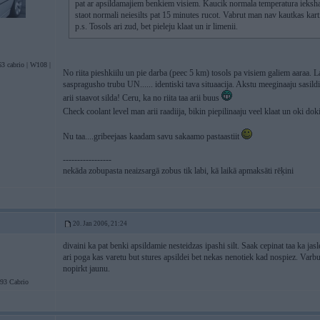
pat ar apsildamajiem benkiem visiem. Kaucik normala temperatura ieks
staot normali neiesilts pat 15 minutes rucot. Vabrut man nav kautkas kar
p.s. Tosols ari zud, bet pieleju klaat un ir limenii.
3 cabrio | W108 |
No riita pieshkiilu un pie darba (peec 5 km) tosols pa visiem galiem aaraa. L
saspragusho trubu UN...... identiski tava situaacija. Akstu meeginaaju sasild
arii staavot silda! Ceru, ka no riita taa arii buus
Check coolant level man arii raadiija, bikin piepilinaaju veel klaat un oki dok
Nu taa....gribeejaas kaadam savu sakaamo pastaastiit
-----------------
nekāda zobupasta neaizsargā zobus tik labi, kā laikā apmaksāti rēķini
20. Jan 2006, 21:24
divaini ka pat benki apsildamie nesteidzas ipashi silt. Saak cepinat taa ka jas
ari poga kas varetu but stures apsildei bet nekas nenotiek kad nospiez. Varbut
nopirkt jaunu.
3 Cabrio