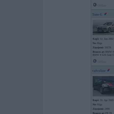
Offline
Tune-L
Kopš:
12. Jun 2002
No:
Rīga
Ziņojumi:
20578
Braucu ar:
BMW 4 F
BMW 4 G26 Gran C
Offline
valvoline
Kopš:
16. Apr 2003
No:
Rīga
Ziņojumi:
2490
Braucu ar:
PP-78