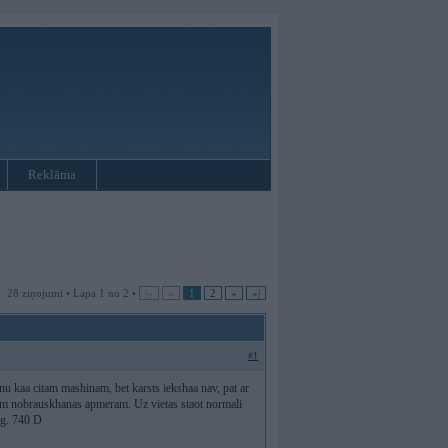
Reklāma
28 ziņojumi • Lapa 1 no 2 •
|«
«
1
2
»
»|
#1
inu kaa citam mashinam, bet karsts iekshaa nav, pat ar
km nobrauskhanas apmeram. Uz vietas staot normali
 g. 740 D