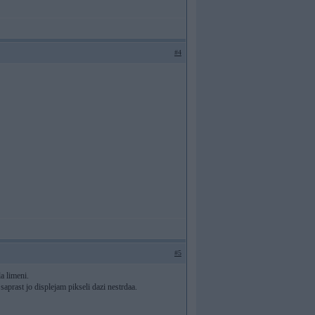
#4
#5
a limeni.
saprast jo displejam pikseli dazi nestrdaa.