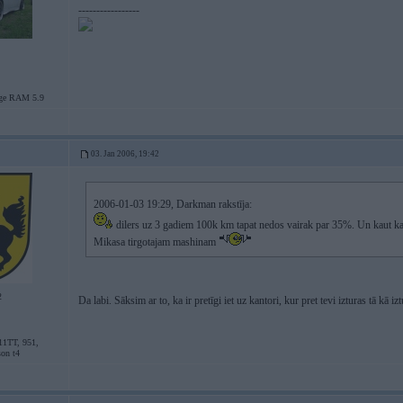
-----------------
ge RAM 5.9
03. Jan 2006, 19:42
2006-01-03 19:29, Darkman rakstīja:
dilers uz 3 gadiem 100k km tapat nedos vairak par 35%. Un kaut ka
Mikasa tirgotajam mashinam
2
Da labi. Sāksim ar to, ka ir pretīgi iet uz kantori, kur pret tevi izturas tā kā izt
11TT, 951,
son t4