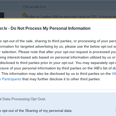
03. Jan 2006, 19:29
dilers uz 3 gadiem 100k km tapat nedos vairak par 35%. Un kaut ka ne
tirgotajam mashinam
.lv -
Do Not Process My Personal Information
-----------------
https://www.facebook.com/RigaHarleyParty
2
to opt-out of the sale, sharing to third parties, or processing of your per
formation for targeted advertising by us, please use the below opt-out s
to
r selection. Please note that after your opt-out request is processed y
eing interest-based ads based on personal information utilized by us or
disclosed to third parties prior to your opt-out. You may separately opt-
03. Jan 2006, 19:33
losure of your personal information by third parties on the IAB’s list of
na chem osnovani vashi stol raduznie plani?
. This information may also be disclosed by us to third parties on the
IA
Participants
that may further disclose it to other third parties.
l Data Processing Opt Outs
o opt-out of the Sharing of my personal data.