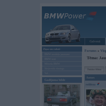
Galvenā
Ziņas un raksti
Forums
»
Vis
BMW modeļu jaunumi
Tēma: Jau
BMW testi
Mēneša BMW
Sērijveida tūnings
Jauna tēma
Vel...
Autors
Gadījuma bilde
roblezz