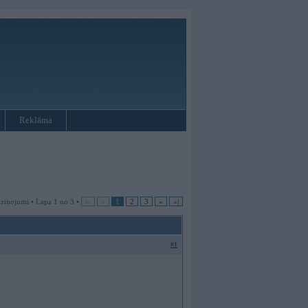
Reklāma
 ziņojumi • Lapa 1 no 3 •
|«
«
1
2
3
»
»|
#1