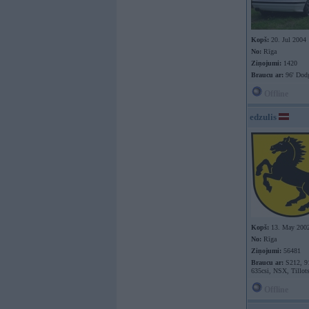
Kopš:
20. Jul 2004
No:
Rīga
Ziņojumi:
1420
Braucu ar:
96' Dod
Offline
edzulis
Kopš:
13. May 200
No:
Rīga
Ziņojumi:
56481
Braucu ar:
S212, 9
635csi, NSX, Tillot
Offline