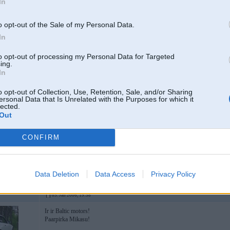
In
o opt-out of the Sale of my Personal Data.
ven turbo
In
to opt-out of processing my Personal Data for Targeted
03. Jan 2006, 19:34
ing.
In
2006-01-03 19:33, Vadik rakstīja:
o opt-out of Collection, Use, Retention, Sale, and/or Sharing
na chem osnovani vashi stol raduznie plani?
ersonal Data that Is Unrelated with the Purposes for which it
lected.
Out
Konkurencija
CONFIRM
-----------------
es jūs visus mīlu, ejiet jūs visi dirst
Data Deletion
Data Access
Privacy Policy
03. Jan 2006, 19:38
Ir ir Baltic motors!
Paarpirka Mikasu!