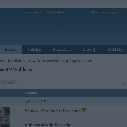
Sveiks,
Viesi!
|
Piektdiena, 7. augusts
Ienākt
Reģistrācija
Forums
Galerijas
Reģistrācija
Lietotāji
Meklētājs
pārējās diskusijas
»
Auto servisi un apkopes vietas
ns BMW dīleris
Atbildēt
49
Ziņojums
03. Jan 2006, 18:19
Viņi ir divi. Wess motors un Baltic motors
-----------------
es jūs visus mīlu, ejiet jūs visi dirst