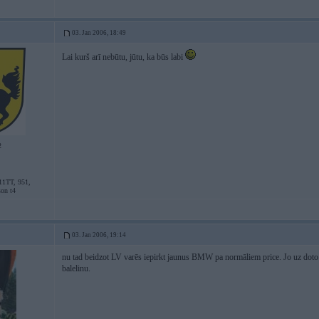
03. Jan 2006, 18:49
Lai kurš arī nebūtu, jūtu, ka būs labi
2
11TT, 951,
son t4
03. Jan 2006, 19:14
nu tad beidzot LV varēs iepirkt jaunus BMW pa normāliem price. Jo uz doto
balelinu.