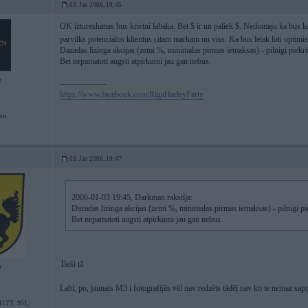
03. Jan 2006, 19:45
OK iztureshanas bus krietni labaka. Bet $ ir un paliek $. Nedomaju ka bus kas
parvilks potencialos klientus citam markam un viss. Ka bus letak loti optimi
Dazadas lizinga akcijas (zemi %, minimalas pirmas iemaksas) - pilnigi piekri
Bet nepamatoti augsti atpirkumi jau gan nebus.
2
-----------------
https://www.facebook.com/RigaHarleyParty
to
03. Jan 2006, 19:47
2006-01-03 19:45, Darkman rakstīja:
Dazadas lizinga akcijas (zemi %, minimalas pirmas iemaksas) - pilnigi pie
Bet nepamatoti augsti atpirkumi jau gan nebus.
Tieši tā
2
Labi, po, jaunais M3 i fotografijās vēl nav redzēts tādēļ nav ko te nemaz sap
11TT, 951,