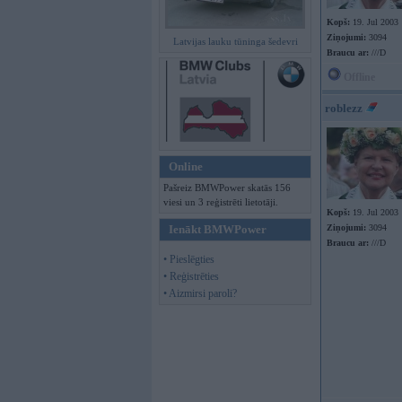
Kopš:
19. Jul 2003
Ziņojumi:
3094
Latvijas lauku tūninga šedevri
Braucu ar:
///D
Offline
roblezz
Online
Pašreiz BMWPower skatās 156
viesi un 3 reģistrēti lietotāji.
Kopš:
19. Jul 2003
Ienākt BMWPower
Ziņojumi:
3094
Braucu ar:
///D
• Pieslēgties
• Reģistrēties
• Aizmirsi paroli?