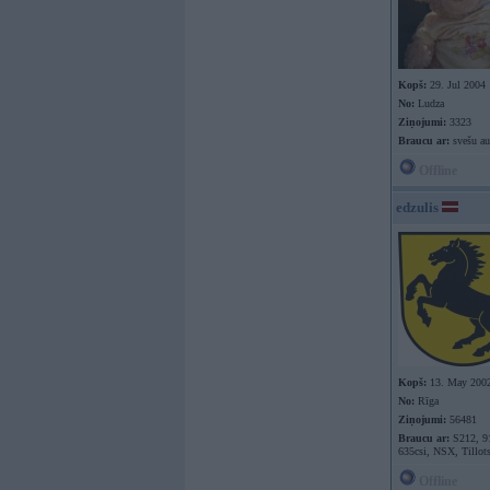
Kopš:
29. Jul 2004
No:
Ludza
Ziņojumi:
3323
Braucu ar:
svešu au
Offline
edzulis
Kopš:
13. May 200
No:
Rīga
Ziņojumi:
56481
Braucu ar:
S212, 9
635csi, NSX, Tillot
Offline