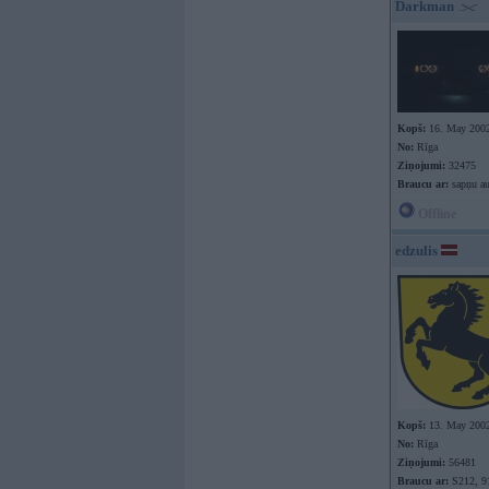
Darkman
Kopš:
16. May 200
No:
Rīga
Ziņojumi:
32475
Braucu ar:
sapņu au
Offline
edzulis
Kopš:
13. May 200
No:
Rīga
Ziņojumi:
56481
Braucu ar:
S212, 9