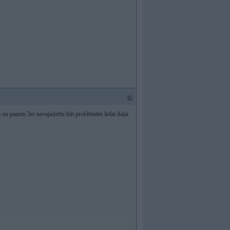
#5
 un paņem 3er nevajadzētu būt problēmām lielai daļai