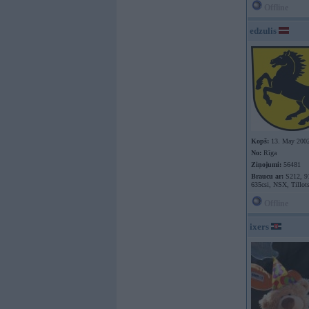
Offline
edzulis
Kopš:
13. May 200
No:
Rīga
Ziņojumi:
56481
Braucu ar:
S212, 9
635csi, NSX, Tillot
Offline
ixers