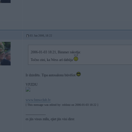
03. Jan 2006, 18:22
2006-01-03 18:21, Bimmer rakstīja:
Točno zini, ka Wess arī dabūja
Ir dzirdēts. Tipa autosalonu būvēšot
VPZDU
www.bmwclub.lv
[ This message was edited by: roblezz on 2006-01-03 18:22 ]
-----------------
es jūs visus mīlu, ejiet jūs visi dirst