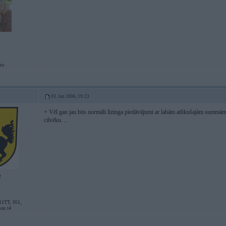
to
03. Jan 2006, 19:23
+ Vēl gan jau būs normāli līzinga piedāvājumi ar labām atlikušajām summām
cilvēku. ..
2
11TT, 951,
son t4