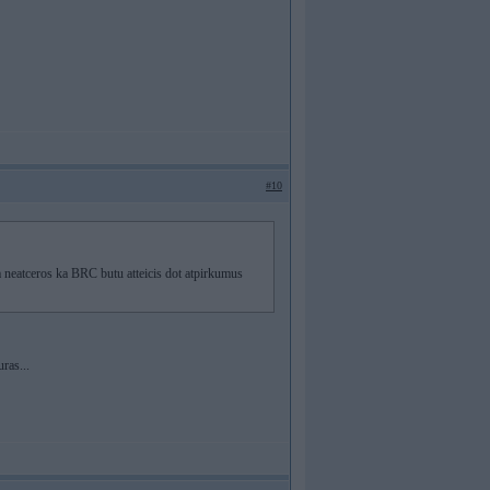
#10
 neatceros ka BRC butu atteicis dot atpirkumus
uras...