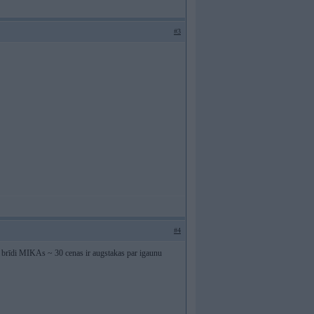
#3
#4
 brīdi MIKAs ~ 30 cenas ir augstakas par igaunu