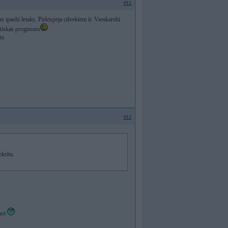
#11
 ipashi letaks. Pirktspeja cilvekiem ir. Vienkarshi
stiskas prognozes
tu.
#12
kritu.
ņot