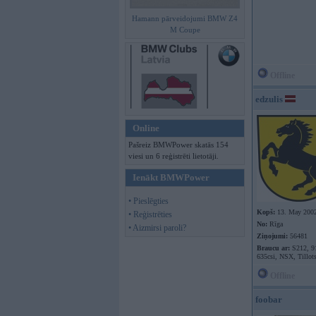
Hamann pārveidojumi BMW Z4
M Coupe
Offline
edzulis
Online
Pašreiz BMWPower skatās 154
viesi un 6 reģistrēti lietotāji.
Ienākt BMWPower
• Pieslēgties
Kopš:
13. May 200
• Reģistrēties
No:
Rīga
• Aizmirsi paroli?
Ziņojumi:
56481
Braucu ar:
S212, 9
635csi, NSX, Tillot
Offline
foobar