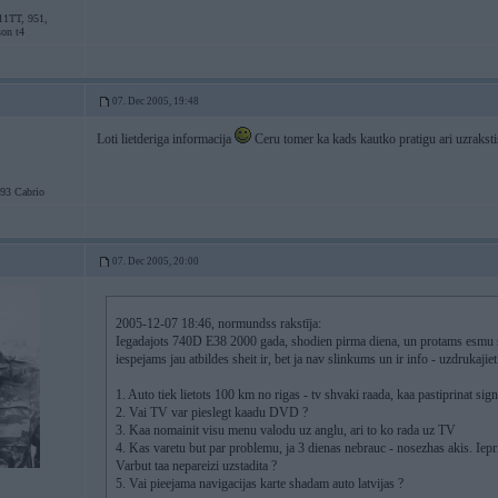
11TT, 951,
son t4
07. Dec 2005, 19:48
Loti lietderiga informacija
Ceru tomer ka kads kautko pratigu ari uzraksti
3 Cabrio
07. Dec 2005, 20:00
2005-12-07 18:46, normundss rakstīja:
Iegadajots 740D E38 2000 gada, shodien pirma diena, un protams esmu sa
iespejams jau atbildes sheit ir, bet ja nav slinkums un ir info - uzdrukajiet
1. Auto tiek lietots 100 km no rigas - tv shvaki raada, kaa pastiprinat sign
2. Vai TV var pieslegt kaadu DVD ?
3. Kaa nomainit visu menu valodu uz anglu, ari to ko rada uz TV
4. Kas varetu but par problemu, ja 3 dienas nebrauc - nosezhas akis. Iepr
Varbut taa nepareizi uzstadita ?
5. Vai pieejama navigacijas karte shadam auto latvijas ?