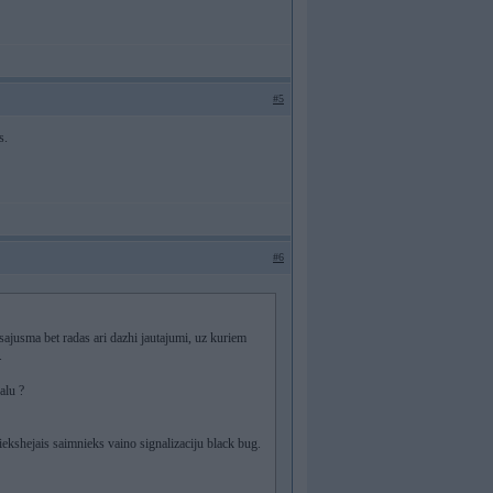
#5
s.
#6
jusma bet radas ari dazhi jautajumi, uz kuriem
.
alu ?
iekshejais saimnieks vaino signalizaciju black bug.