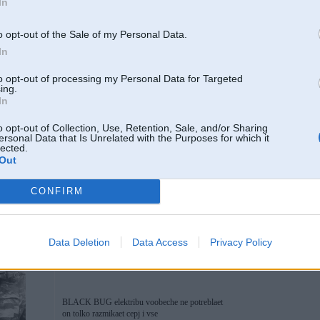
In
o opt-out of the Sale of my Personal Data.
08. Dec 2005, 10:15
In
to opt-out of processing my Personal Data for Targeted
4. Kas varetu but par problemu, ja 3 dienas nebrauc - nosezhas akis. Iepr
ing.
Varbut taa nepareizi uzstadita ?
In
o opt-out of Collection, Use, Retention, Sale, and/or Sharing
ersonal Data that Is Unrelated with the Purposes for which it
Viens no variantiem - aķis, bet iesaku paskatīties apmēram pēc 20 min pēc uz
lected.
ātrumkloķa pozīciju ir nodzisusi, ja nav tad pie vainas signalizācija!
Out
CONFIRM
08. Dec 2005, 13:10
Data Deletion
Data Access
Privacy Policy
4. Kas varetu but par problemu, ja 3 dienas nebrauc - nosezhas akis. Iepr
Varbut taa nepareizi uzstadita ?
BLACK BUG elektribu voobeche ne potreblaet
on tolko razmikaet cepj i vse