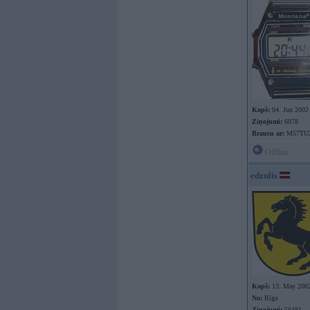
Kopš:
04. Jun 2002
Ziņojumi:
6078
Braucu ar:
M57TU
Offline
edzulis
Kopš:
13. May 200
No:
Rīga
Ziņojumi:
56481