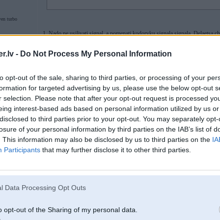
ven turbo
1. Nado ne usilivatj signal, a pomenatj kodorvku signala signala. Delaetsa 
2. Mozno. V centralnoi konsoli so storoni zadnix sidenij (tam gde upravlen
zvuk budet v mono signale.
.lv -
Do Not Process My Personal Information
3. V nastroika BC posmotri
4. Prosto pomenai akamulator. (v permalate seichas akcija)
5. Net. tolko esli podkluchaesh vneshnij istochnik navigacii
to opt-out of the sale, sharing to third parties, or processing of your per
formation for targeted advertising by us, please use the below opt-out s
r selection. Please note that after your opt-out request is processed y
eing interest-based ads based on personal information utilized by us or
08. Dec 2005, 06:30
disclosed to third parties prior to your opt-out. You may separately opt-
noderīga saite ir www.7er.com
losure of your personal information by third parties on the IAB’s list of
. This information may also be disclosed by us to third parties on the
IA
Kaut vai te var palasīties par visādiem E38 prikoliem.
Participants
that may further disclose it to other third parties.
http://www.7-forum.com/modelle/e38/tipps.php
l Data Processing Opt Outs
2
o opt-out of the Sharing of my personal data.
11TT, 951,
son t4