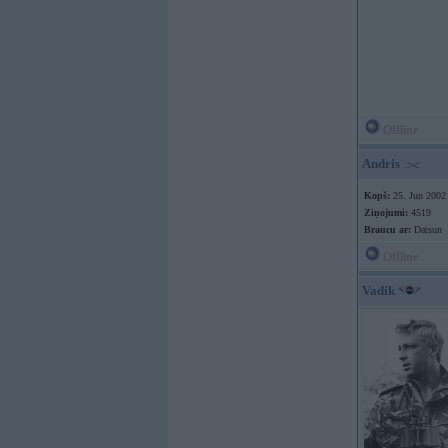
Offline
Andris
Kopš:
25. Jun 2002
Ziņojumi:
4519
Braucu ar:
Datsun
Offline
Vadik