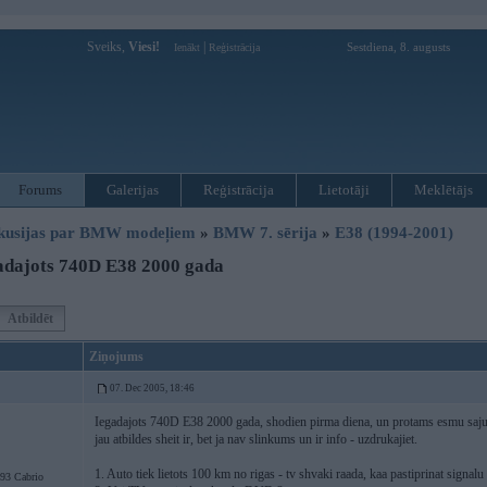
Sveiks,
Viesi!
|
Sestdiena, 8. augusts
Ienākt
Reģistrācija
Forums
Galerijas
Reģistrācija
Lietotāji
Meklētājs
kusijas par BMW modeļiem
»
BMW 7. sērija
»
E38 (1994-2001)
adajots 740D E38 2000 gada
Atbildēt
Ziņojums
07. Dec 2005, 18:46
Iegadajots 740D E38 2000 gada, shodien pirma diena, un protams esmu sajus
jau atbildes sheit ir, bet ja nav slinkums un ir info - uzdrukajiet.
1. Auto tiek lietots 100 km no rigas - tv shvaki raada, kaa pastiprinat signalu
3 Cabrio