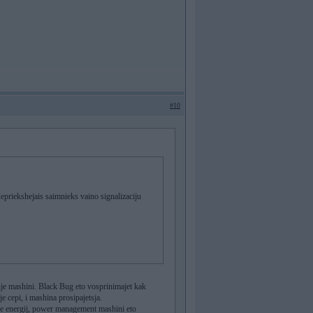
#10
Iepriekshejais saimnieks vaino signalizaciju
nije mashini. Black Bug eto vosprinimajet kak
ije cepi, i mashina prosipajetsja.
ije energij, power management mashini eto