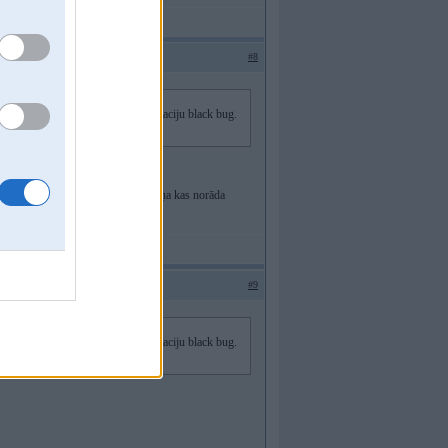
#8
iekshejais saimnieks vaino signalizaciju black bug.
likšanas uz signalizāciju vai lampiņa kas norāda
#9
iekshejais saimnieks vaino signalizaciju black bug.