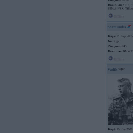
Braucu ar:
S212, 9
635csi, NSX, Tillot
Offline
normundss
Kopš:
21. Sep 2005
No:
Rīga
Ziņojumi:
245
Braucu ar:
BMW E9
Offline
Vadik
Kopš:
25. Jun 2002