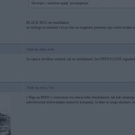
fiksirujet, i mashina opjatj ’prosipajetsja’..
BLACK BUG eto imobilaizer
on nichego ne testiruet i ni na chto ne reagiruet, poetomu ego ochen trudno o
08. Dec 2005, 16:46
Ja vaina ir drošības sistēmā, tad ne imobilaizerī, bet OPEN/CLOSE signalizā
08. Dec 2005, 17:06
v Rige na BMW v osnovnom vse stavat tolko Imobilaizeri, tak kak shtatnaja
udovletvoraet trebovanijam straxovix kompanij. Ja daze ne znaju sluchaev, k