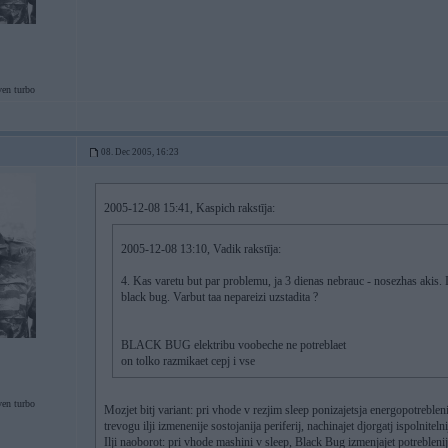
ven turbo
08. Dec 2005, 16:23
2005-12-08 15:41, Kaspich rakstīja:
2005-12-08 13:10, Vadik rakstīja:
4. Kas varetu but par problemu, ja 3 dienas nebrauc - nosezhas akis. 
black bug. Varbut taa nepareizi uzstadita ?
BLACK BUG elektribu voobeche ne potreblaet
on tolko razmikaet cepj i vse
ven turbo
Mozjet bitj variant: pri vhode v rezjim sleep ponizajetsja energopotreble
trevogu ilji izmenenije sostojanija periferij, nachinajet djorgatj ispolniteln
Ilji naoborot: pri vhode mashini v sleep, Black Bug izmenjajet potreblen