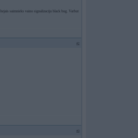
shejais saimnieks vaino signalizaciju black bug. Varbut
#2
#3