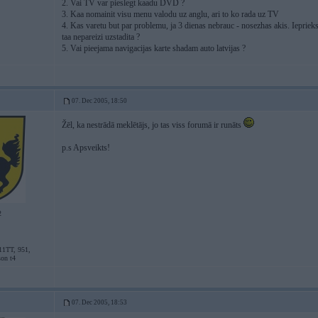
2. Vai TV var pieslegt kaadu DVD ?
3. Kaa nomainit visu menu valodu uz anglu, ari to ko rada uz TV
4. Kas varetu but par problemu, ja 3 dienas nebrauc - nosezhas akis. Iepriek
taa nepareizi uzstadita ?
5. Vai pieejama navigacijas karte shadam auto latvijas ?
07. Dec 2005, 18:50
Žēl, ka nestrādā meklētājs, jo tas viss forumā ir runāts
p.s Apsveikts!
2
11TT, 951,
son t4
07. Dec 2005, 18:53