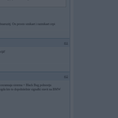
bnaruzitj. On prosto smikaet i razmikaet cepi
#11
cijā!
#12
 oxrannaja sistema + Black Bug polnostju
ogda kto to dopolnitelnie signalki stavit na BMW