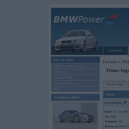
Galvenā
Ziņas un raksti
Forums
»
Dis
BMW modeļu jaunumi
Tēma: Ieg
BMW testi
Mēneša BMW
Sērijveida tūnings
Jauna tēma
Vel...
Autors
Gadījuma bilde
normundss
Kopš:
21. Sep 2005
No:
Rīga
Ziņojumi:
245
Braucu ar:
BMW E9