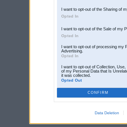
also be disclosed by us to 
I want to opt-out of the Sharing of 
Downstream Participants
th
Opted In
third parties.
I want to opt-out of the Sale of my 
Opted In
I want to opt-out of processing my 
Advertising.
Opted In
I want to opt-out of Collection, Use
of my Personal Data that Is Unrelat
it was collected.
Opted Out
CONFIRM
Data Deletion