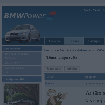
Sveiks,
Viesi!
Ie
Galvenā
Forums
Galerijas
Ziņas un raksti
Forums
»
Vispārējās diskusijas
»
BMW t
BMW modeļu jaunumi
Tēma: chipa softs
BMW testi
Mēneša BMW
Sērijveida tūnings
Jauna tēma
Atbildēt
Vel...
Autors
Ziņojums
Gadījuma bilde
Kasics
31. Jan 2006, 20:
Ar tām s
tās spēj