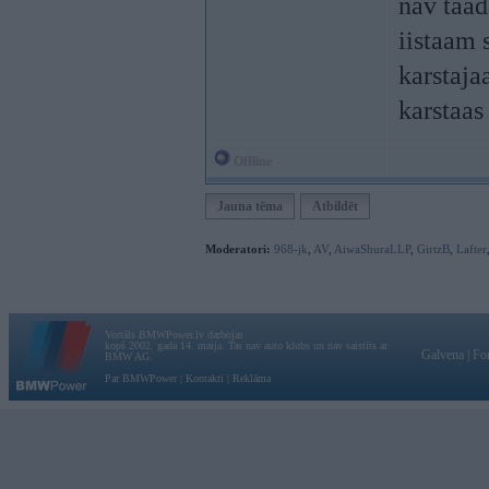
nav taada
iistaam 
karstaja
karstaas
Offline
Jauna tēma
Atbildēt
Moderatori:
968-jk
,
AV
,
AiwaShuraLLP
,
GirtzB
,
Lafter
Vortāls BMWPower.lv darbojas
kopš 2002. gada 14. maija. Tas nav auto klubs un nav saistīts ar
Galvena
|
Fo
BMW AG.
Par BMWPower
|
Kontakti
|
Reklāma