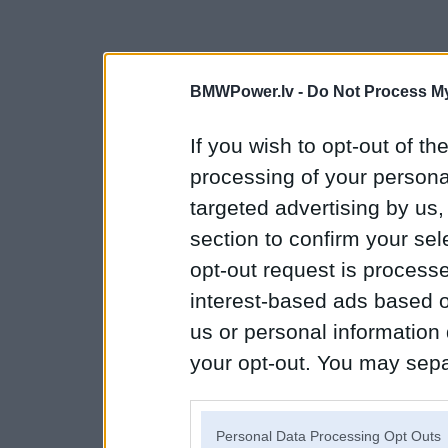
BMWPower.lv -
Do Not Process My
If you wish to opt-out of the
processing of your personal
targeted advertising by us
section to confirm your sel
opt-out request is proces
interest-based ads based o
us or personal information d
your opt-out. You may separ
disclosure of your personal
IAB’s list of downstream pa
Personal Data Processing Opt Outs