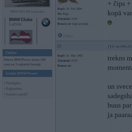
+ čips +
Kopš:
19. Feb 2004
kopā va
BMW E64 M6 kabriolets
No:
Rīga
Ziņojumi:
2529
Braucu ar:
kuģi pa bruģi.
Offline
JZ
31. Jan 2006, 20:
Online
Kopš:
31. May 2002
trekns m
Pašreiz BMWPower skatās 160
Ziņojumi:
9159
viesi un 3 reģistrēti lietotāji.
momentam
Braucu ar:
Ienākt BMWPower
• Pieslēgties
un svece
• Reģistrēties
sadegsha
• Aizmirsi paroli?
buus par
ja paara