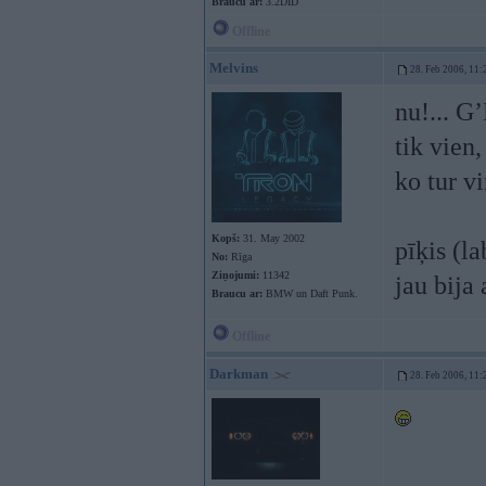
Braucu ar:
3.2DID
Offline
Melvins
28. Feb 2006, 11:
nu!... G
tik vien
ko tur vi
Kopš:
31. May 2002
pīķis (l
No:
Rīga
Ziņojumi:
11342
jau bija
Braucu ar:
BMW un Daft Punk.
Offline
Darkman
28. Feb 2006, 11: