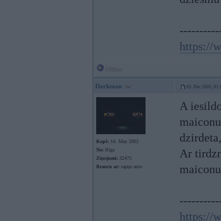
----------
https:/
Offline
Darkman
03. Dec 2005, 01:
A iesild
maiconus
dzirdeta
Kopš:
16. May 2002
No:
Rīga
Ar tirdz
Ziņojumi:
32475
maiconu
Braucu ar:
sapņu auto
----------
https:/