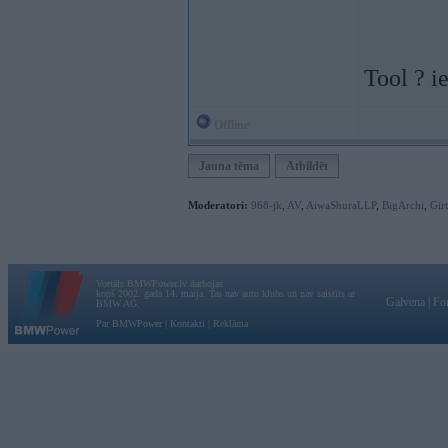
Tool ? i
Offline
Jauna tēma
Atbildēt
Moderatori:
968-jk
,
AV
,
AiwaShuraLLP
,
BigArchi
,
Gir
Vortāls BMWPower.lv darbojas
kopš 2002. gada 14. maija. Tas nav auto klubs un nav saistīts ar
Galvena
|
Fo
BMW AG.
Par BMWPower
|
Kontakti
|
Reklāma