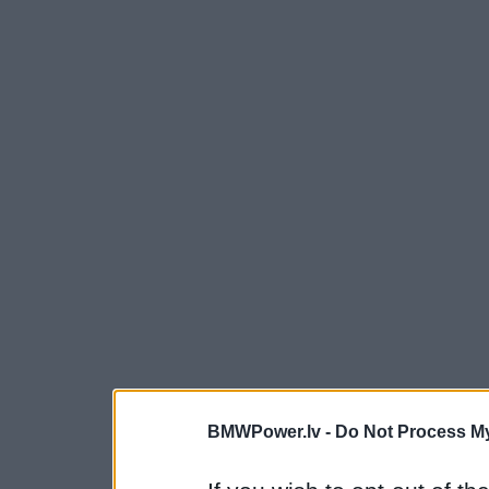
BMWPower.lv -
Do Not Process My