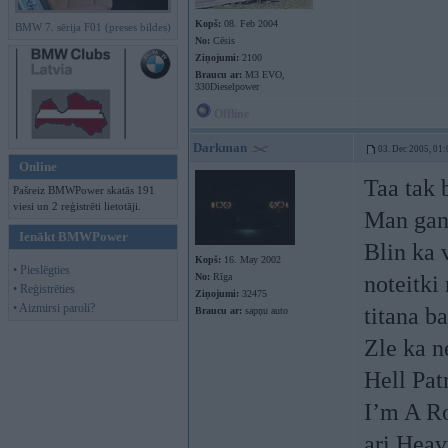
Kopš:
08. Feb 2004
BMW 7. sērija F01 (preses bildes)
No:
Cēsis
Ziņojumi:
2100
Braucu ar:
M3 EVO,
330Dieselpower
Offline
Darkman
03. Dec 2005, 01:
Online
Taa tak 
Pašreiz BMWPower skatās 191
viesi un 2 reģistrēti lietotāji.
Man gan 
Ienākt BMWPower
Blin ka v
Kopš:
16. May 2002
• Pieslēgties
No:
Rīga
noteitki
• Reģistrēties
Ziņojumi:
32475
• Aizmirsi paroli?
titana ba
Braucu ar:
sapņu auto
Zle ka n
Hell Pat
I’m A Ro
ari Heav