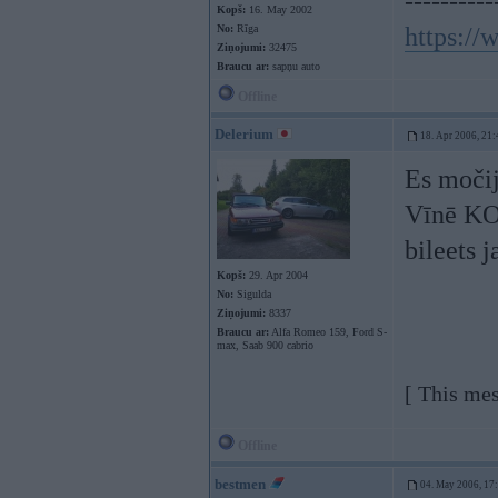
----------
Kopš:
16. May 2002
No:
Rīga
https:/
Ziņojumi:
32475
Braucu ar:
sapņu auto
Offline
Delerium
18. Apr 2006, 21:
Es močij
Vīnē KO
bileets 
Kopš:
29. Apr 2004
No:
Sigulda
Ziņojumi:
8337
Braucu ar:
Alfa Romeo 159, Ford S-
max, Saab 900 cabrio
[ This me
Offline
bestmen
04. May 2006, 17