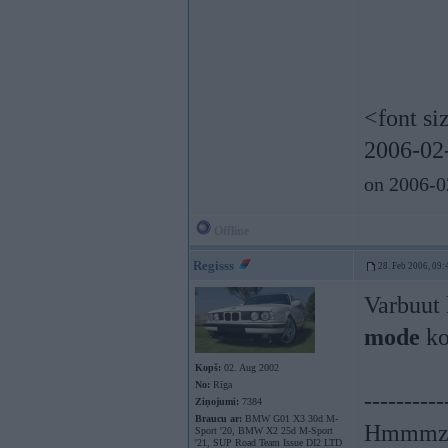
<font si
2006-02-
on 2006-0
Offline
Regisss
28. Feb 2006, 09:
Varbuut 
mode
ko
Kopš:
02. Aug 2002
No:
Rīga
----------
Ziņojumi:
7384
Braucu ar:
BMW G01 X3 30d M-
Hmmmzz
Sport '20, BMW X2 25d M-Sport
'21, SUP Road Team Issue DI2 LTD