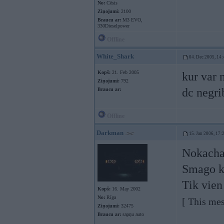
No:
Cēsis
Ziņojumi:
2100
Braucu ar:
M3 EVO,
330Dieselpower
Offline
White_Shark
04. Dec 2005, 14:
Kopš:
21. Feb 2005
kur var
Ziņojumi:
792
dc negr
Braucu ar:
Offline
Darkman
15. Jan 2006, 17:
Nokachaj
Smago kl
Tik vien
Kopš:
16. May 2002
No:
Rīga
[ This me
Ziņojumi:
32475
Braucu ar:
sapņu auto