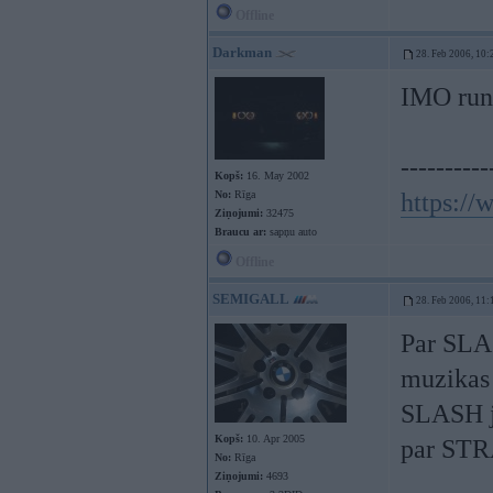
Offline
Darkman
28. Feb 2006, 10:
IMO run
----------
Kopš:
16. May 2002
No:
Rīga
https:/
Ziņojumi:
32475
Braucu ar:
sapņu auto
Offline
SEMIGALL
28. Feb 2006, 11:
Par SLAS
muzikas
SLASH ja
Kopš:
10. Apr 2005
par STR
No:
Rīga
Ziņojumi:
4693