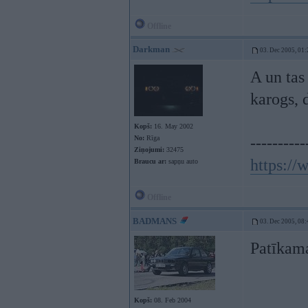
Offline
Darkman
03. Dec 2005, 01:
A un tas 
karogs, 
Kopš:
16. May 2002
No:
Rīga
----------
Ziņojumi:
32475
https:/
Braucu ar:
sapņu auto
Offline
BADMANS
03. Dec 2005, 08:
Patīkam
Kopš:
08. Feb 2004