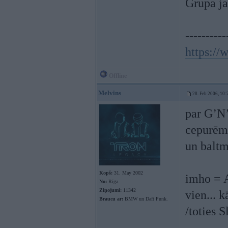
Grupa ja
----------
https:/
Offline
Melvins
28. Feb 2006, 10:
par G’N’
cepurēm
un baltm
Kopš:
31. May 2002
imho = A
No:
Rīga
Ziņojumi:
11342
vien... 
Braucu ar:
BMW un Daft Punk.
/toties S