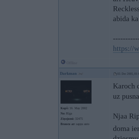
Reckless
abida ka
----------
https:/
Offline
Darkman
03. Dec 2005, 01:
Karoch d
uz pusna
Kopš:
16. May 2002
No:
Rīga
Njaa Rip
Ziņojumi:
32475
Braucu ar:
sapņu auto
doma ie
dziesmu 