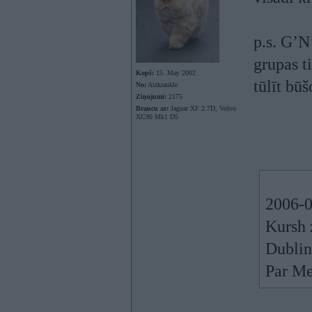
p.s. G’N
grupas ti
Kopš:
15. May 2002
tūlīt bū
No:
Aizkraukle
Ziņojumi:
2175
Braucu ar:
Jaguar XF 2.7D, Volvo
XC90 Mk1 D5
2006-0
Kursh 
Dublin
Par Met