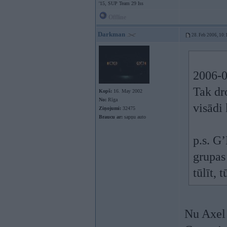
'15, SUP Team 29 Iss
Offline
Darkman
28. Feb 2006, 10:
2006-0
Tak dr
Kopš:
16. May 2002
No:
Rīga
visādi 
Ziņojumi:
32475
Braucu ar:
sapņu auto
p.s. G’
grupas 
tūlīt, 
Nu Axel t