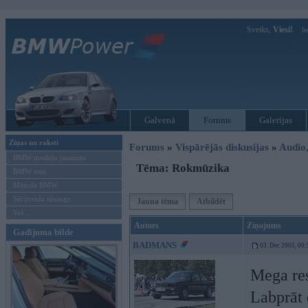
Sveiks,
Viesi!
Ie
Galvenā
Forums
Galerijas
Ziņas un raksti
Forums
»
Vispārējās diskusijas
»
Audio,
BMW modeļu jaunumi
Tēma: Rokmūzika
BMW testi
Mēneša BMW
Sērijveida tūnings
Jauna tēma
Atbildēt
Vel...
Autors
Ziņojums
Gadījuma bilde
BADMANS
03. Dec 2005, 00:
Mega res
Labprāt 