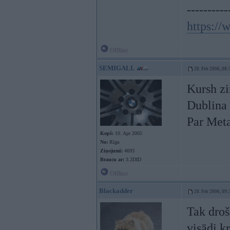
----------
https:/
Offline
SEMIGALL
28. Feb 2006, 08:
Kursh zi
Dublina 
Par Meta
Kopš:
10. Apr 2005
No:
Rīga
Ziņojumi:
4693
Braucu ar:
3.2DID
Offline
Blackadder
28. Feb 2006, 09:
Tak droš
visādi kr