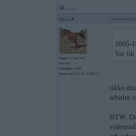
Offline
Maxis
06. Oct 2005, 18:3
2005-10
Vai tik
Kopš:
15. May 2002
No:
Rīga
Ziņojumi:
10088
Braucu ar:
F30 ‘19; i4 M50 `24
tikko dr
whitler r
BTW, Dar
videorad