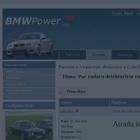
Sveiks,
Viesi!
Ie
Galvenā
Forums
Galerijas
Ziņas un raksti
Forums
»
Vispārējās diskusijas
»
Ceļu P
BMW modeļu jaunumi
Tēma: Par radaru detektoriem ru
BMW testi
Mēneša BMW
Sērijveida tūnings
Tēma slēgta
Vel...
Autors
Ziņojums
Gadījuma bilde
wheelie
06. Oct 2005, 15:5
Kopš:
21. Mar 2004
Atradu i
No:
Rīga
Ziņojumi:
6862
Braucu ar:
1.6