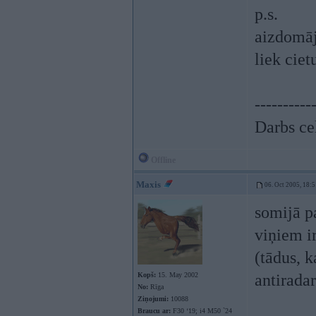
p.s.
aizdomājo
liek ciet
----------
Darbs ceļ
Offline
Maxis
06. Oct 2005, 18:5
somijā p
viņiem i
(tādus, 
Kopš:
15. May 2002
antirada
No:
Rīga
Ziņojumi:
10088
Braucu ar:
F30 ‘19; i4 M50 `24