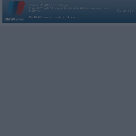
Vortāls BMWPower.lv darbojas
kopš 2002. gada 14. maija. Tas nav auto klubs un nav saistīts ar
Galvena
|
Fo
BMW AG.
Par BMWPower
|
Kontakti
|
Reklāma