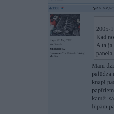
dz3333
07. Oct 2005, 00:2
2005-1
Kad not
Kopš:
22. May 2002
A ta ja
No:
Jūrmala
Ziņojumi:
992
panela 
Braucu ar:
The Ultimate Driving
Machine
Mani dzi
palūdza 
knapi pa
papīriem 
kamēr sa
lūpām pa