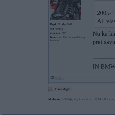
2005-10
Ai, vis
Kopš:
22. May 2002
No:
Jūrmala
Nu kā lai
Ziņojumi:
992
Braucu ar:
The Ultimate Driving
pret sav
Machine
----------
IN BMW
Offline
Tēma slēgta
Moderatori:
968-jk
,
AV
,
AiwaShuraLLP
,
GirtzB
,
Lafter