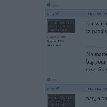
Offline
Yanny
06. Oct 2005, 16:2
kur var i
izmaxāju
Kopš:
19. Jul 2002
Ziņojumi:
18643
----------
Braucu ar:
18
No matte
big your
size. St
Offline
Yanny
06. Oct 2005, 16:2
pag, a p