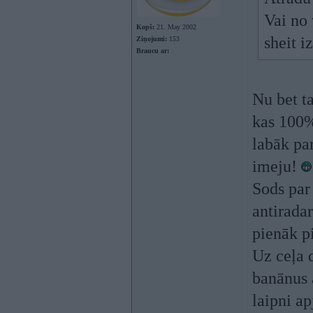
Vai no 
Kopš:
21. May 2002
sheit i
Ziņojumi:
153
Braucu ar:
Nu bet t
kas 100%
labāk pa
imeju!
Sods par 
antirada
pienāk p
Uz ceļa d
banānus a
laipni ap