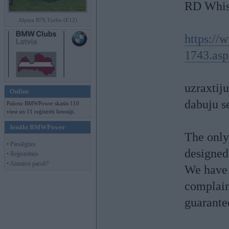
RD Whist
Alpina B7S Turbo (E12)
https://
1743.as
uzraxtij
Online
dabuju s
Pašreiz BMWPower skatās 110
viesi un 11 reģistrēti lietotāji.
Ienākt BMWPower
The only
• Pieslēgties
designed
• Reģistrēties
• Aizmirsi paroli?
We have 
complain
guarante