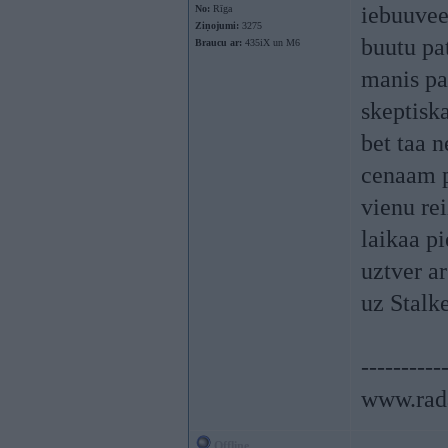
iebuuveej
No:
Rīga
Ziņojumi:
3275
buutu pa
Braucu ar:
435iX un M6
manis pa
skeptiska
bet taa 
cenaam pi
vienu rei
laikaa p
uztver ar
uz Stalk
----------
www.rada
Offline