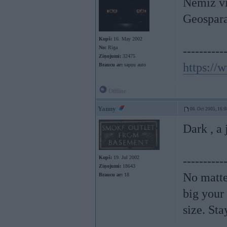
Nemiz vi
Geospar
Kopš:
16. May 2002
No:
Rīga
----------
Ziņojumi:
32475
https://
Braucu ar:
sapņu auto
Offline
Yanny
06. Oct 2005, 16:0
Dark , a 
Kopš:
19. Jul 2002
----------
Ziņojumi:
18643
No matte
Braucu ar:
18
big your
size. St