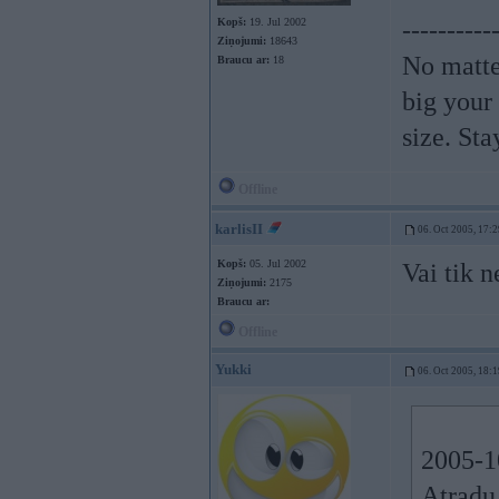
Kopš:
19. Jul 2002
----------
Ziņojumi:
18643
No matte
Braucu ar:
18
big your
size. St
Offline
karlisII
06. Oct 2005, 17:2
Kopš:
05. Jul 2002
Vai tik n
Ziņojumi:
2175
Braucu ar:
Offline
Yukki
06. Oct 2005, 18:1
2005-10
Atradu