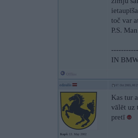
zīmju s
ietaupīš
toč var a
P.S. Man
----------
IN BMW
Offline
edzulis
07. Oct 2005, 00:2
Kas tur 
vālēt uz 
pretī
Kopš:
13. May 2002