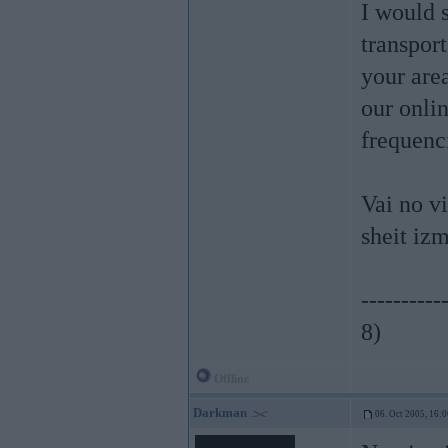
I would 
transport
your are
our onlin
frequenc
Vai no vi
sheit izm
----------
8)
Offline
Darkman
06. Oct 2005, 16:0