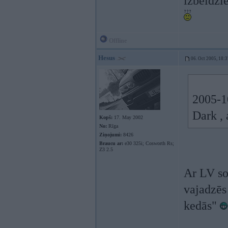
izbeidzie
Offline
Hesus
06. Oct 2005, 18:3
2005-1
Dark , 
Kopš:
17. May 2002
No:
Rīga
Ziņojumi:
8426
Braucu ar:
e30 325i; Cosworth Rs;
Z3 2.5
Ar LV so
vajadzēs 
kedās"