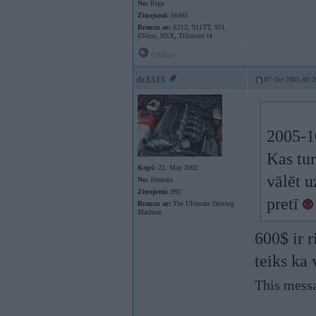
No:
Rīga
Ziņojumi:
56481
Braucu ar:
S212, 911TT, 951,
635csi, NSX, Tillotson t4
Offline
dz3333
07. Oct 2005, 00:2
2005-10
Kas tur
Kopš:
22. May 2002
vālēt u
No:
Jūrmala
Ziņojumi:
992
pretī
Braucu ar:
The Ultimate Driving
Machine
600$ ir r
teiks ka
This messa