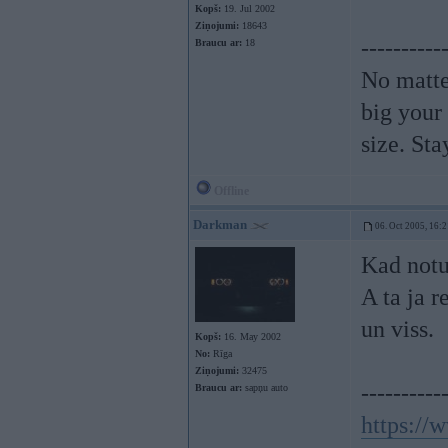
Kopš:
19. Jul 2002
Ziņojumi:
18643
----------
Braucu ar:
18
No matte
big your
size. St
Offline
Darkman
06. Oct 2005, 16:2
Kad notu
A ta ja 
un viss.
Kopš:
16. May 2002
No:
Rīga
Ziņojumi:
32475
----------
Braucu ar:
sapņu auto
https://