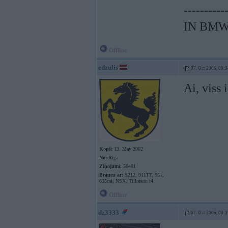
----------
IN BMW
Offline
edzulis
07. Oct 2005, 00:3
Ai, viss 
Kopš:
13. May 2002
No:
Rīga
Ziņojumi:
56481
Braucu ar:
S212, 911TT, 951,
635csi, NSX, Tillotson t4
Offline
dz3333
07. Oct 2005, 00:3