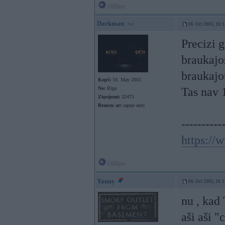
Offline
Darkman
06. Oct 2005, 16:1
Precizi g
braukajo
braukajot
Kopš:
16. May 2002
No:
Rīga
Tas nav 1
Ziņojumi:
32475
Braucu ar:
sapņu auto
----------
https://
Offline
Yanny
06. Oct 2005, 16:1
nu , kad 
aši aši 