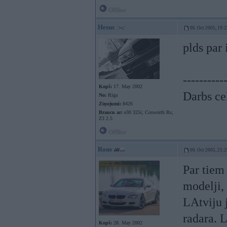
Offline
Hesus
06. Oct 2005, 19:2
plds par 
----------
Kopš:
17. May 2002
Darbs ceļ
No:
Rīga
Ziņojumi:
8426
Braucu ar:
e30 325i; Cosworth Rs;
Z3 2.5
Offline
Rons
06. Oct 2005, 21:2
Par tiem 
modelji, 
LAtviju 
radara. 
Kopš:
28. May 2002