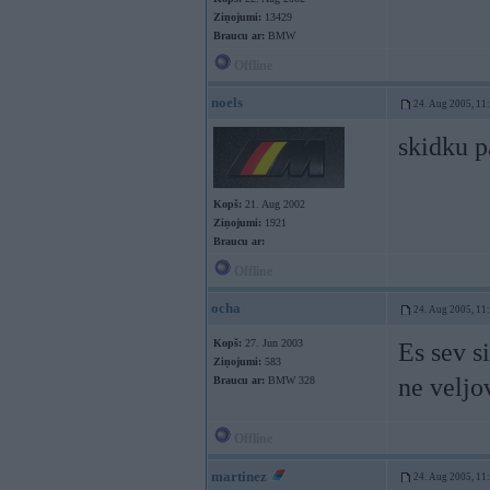
Ziņojumi:
13429
Braucu ar:
BMW
Offline
noels
24. Aug 2005, 11
skidku p
Kopš:
21. Aug 2002
Ziņojumi:
1921
Braucu ar:
Offline
ocha
24. Aug 2005, 11
Kopš:
27. Jun 2003
Es sev s
Ziņojumi:
583
ne veljo
Braucu ar:
BMW 328
Offline
martinez
24. Aug 2005, 11