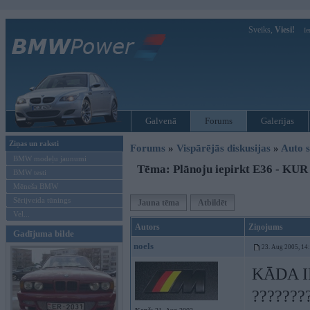
Sveiks,
Viesi!
Ie
Galvenā
Forums
Galerijas
Ziņas un raksti
Forums
»
Vispārējās diskusijas
»
Auto s
BMW modeļu jaunumi
Tēma: Plānoju iepirkt E36 -
BMW testi
Mēneša BMW
Sērijveida tūnings
Jauna tēma
Atbildēt
Vel...
Autors
Ziņojums
Gadījuma bilde
noels
23. Aug 2005, 14
KĀDA IR
???????