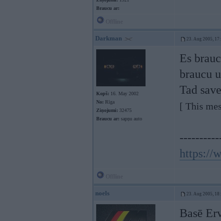
Braucu ar:
Offline
Darkman
23. Aug 2005, 17
Es brauc
braucu u
Tad save
Kopš:
16. May 2002
No:
Rīga
[ This me
Ziņojumi:
32475
Braucu ar:
sapņu auto
----------
https:/
Offline
noels
23. Aug 2005, 18
Basē Erv