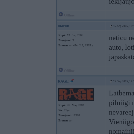
iekljaujo
Offline
maron
15. Sep 2005, 17:
Kopš:
13. Sep 2005
neticu n
Ziņojumi:
3
auto, lo
Braucu ar:
e34, 2,5, 1993.g.
japaskat
Offline
RAGE
15. Sep 2005, 17:
Latbemaa
pilniigi 
Kopš:
26. May 2003
nevareej
No:
Rīga
Ziņojumi:
16328
Vieniigo
Braucu ar:
nomainii