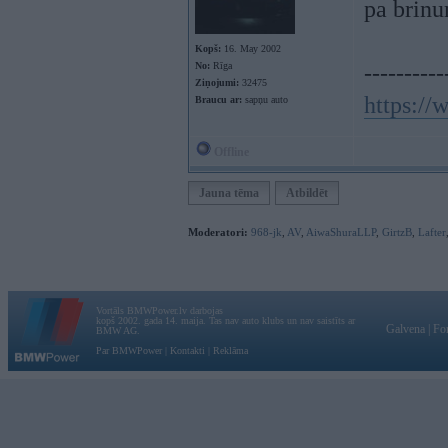
pa brinu
Kopš:
16. May 2002
No:
Rīga
----------
Ziņojumi:
32475
https:/
Braucu ar:
sapņu auto
Offline
Jauna tēma
Atbildēt
Moderatori:
968-jk
,
AV
,
AiwaShuraLLP
,
GirtzB
,
Lafter
Vortāls BMWPower.lv darbojas
kopš 2002. gada 14. maija. Tas nav auto klubs un nav saistīts ar
Galvena
|
Fo
BMW AG.
Par BMWPower
|
Kontakti
|
Reklāma