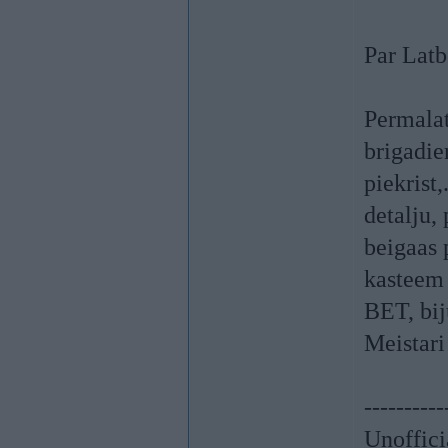
Par Latb
Permalat
brigadie
piekrist
detalju,
beigaas 
kasteem 
BET, bij
Meistari
----------
Unoffici