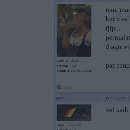
nuu, man
kur viss
tjip...
permalat
diagnost
Kopš:
03. Feb 2005
par cen
Ziņojumi:
1624
Braucu ar:
MB ML 63 AMG
Offline
noels
23. Aug 2005, 17
vēl kādi
Kopš:
21. Aug 2002
Ziņojumi:
1921