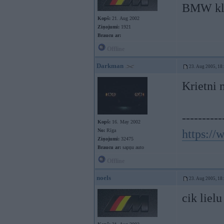
BMW klu
Kopš:
21. Aug 2002
Ziņojumi:
1921
Braucu ar:
Offline
Darkman
23. Aug 2005, 18
Krietni 
----------
Kopš:
16. May 2002
No:
Rīga
https:/
Ziņojumi:
32475
Braucu ar:
sapņu auto
Offline
noels
23. Aug 2005, 18
cik liel