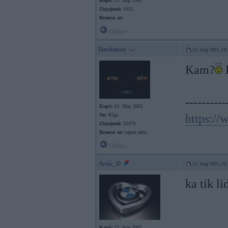
Kopš:
21. Aug 2002
Ziņojumi:
1921
Braucu ar:
Offline
Darkman
23. Aug 2005, 18
Kam?
P
----------
Kopš:
16. May 2002
No:
Rīga
https:/
Ziņojumi:
32475
Braucu ar:
sapņu auto
Offline
Artis_D
23. Aug 2005, 20
ka tik l
Kopš:
22. Aug 2002