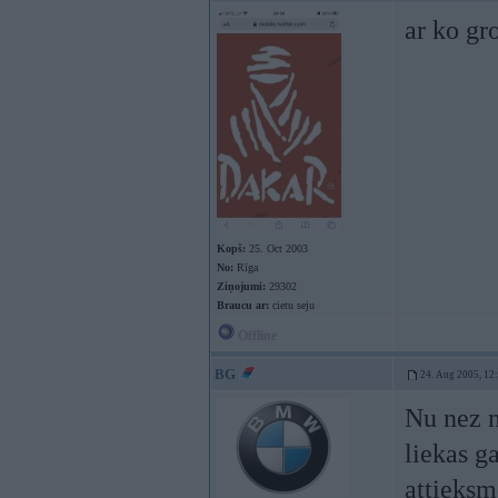
ar ko gr
Kopš:
25. Oct 2003
No:
Rīga
Ziņojumi:
29302
Braucu ar:
cietu seju
Offline
BG
24. Aug 2005, 12
Nu nez n
liekas ga
attieksm