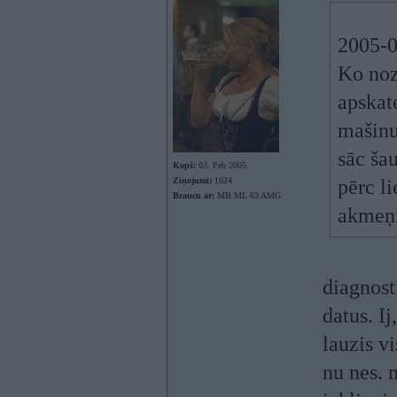
2005-0
Ko nozī
apskat
mašinu 
sāc ša
Kopš:
03. Feb 2005
Ziņojumi:
1624
pērc l
Braucu ar:
MB ML 63 AMG
akmeņi
diagnost
datus. Ij
lauzis v
nu nes. 