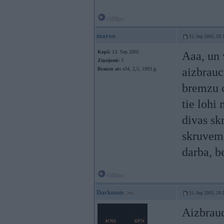
Offline
maron
15. Sep 2005, 18:
Kopš:
13. Sep 2005
Aaa, un 
Ziņojumi:
3
aizbrauc
Braucu ar:
e34, 2,5, 1993.g.
bremzu c
tie lohi
divas sk
skruvem,
darba, b
Offline
Darkman
15. Sep 2005, 20:
Aizbrauc