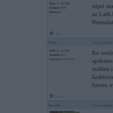
Kopš:
14. Apr 2005
stipri m
Ziņojumi:
1095
Braucu ar:
uz Latb.
Permalat
Offline
Alens
24. Aug 2005, 12
Kopš:
24. Jul 2003
Ko nozīm
Ziņojumi:
312
apskates
Braucu ar:
E 39 525 tds
mašinu i
šaubītie
lietotu 
Offline
Speciall
24. Aug 2005, 16