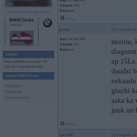
Kopš:
21. Aug 2002
Ziņojumi:
1921
Braucu ar:
Latvijas lauku tūninga šedevri
Offline
grants
23. Aug 2005, 14
Kopš:
08. Feb 2005
nezinu, 
Ziņojumi:
115
diagnost
Braucu ar:
Online
ap 15Ls.
Pašreiz BMWPower skatās 140
viesi un 3 reģistrēti lietotāji.
daudzi b
Ienākt BMWPower
nekaadu 
• Pieslēgties
gluzhi k
• Reģistrēties
• Aizmirsi paroli?
saka ka 
juuk un 
Offline
Speciall
23. Aug 2005, 14