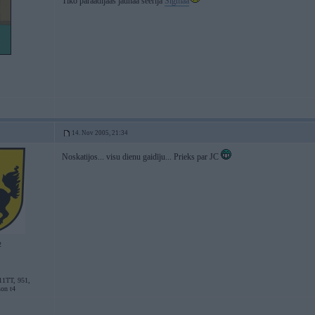
Tiko paraadijaas jaunaa seerija
Sigmaa
14. Nov 2005, 21:34
Noskatijos... visu dienu gaidīju... Prieks par JC
2
11TT, 951,
son t4