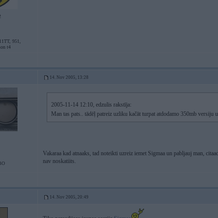
2
11TT, 951,
son t4
14. Nov 2005, 13:28
2005-11-14 12:10, edzulis rakstīja:
Man tas pats.. tādēļ patreiz uzliku kačāt turpat atdodamo 350mb versiju 
Vakaraa kad atnaaks, tad noteikti uzreiz iemet Sigmaa un pabljauj man, cita
nav noskatiits.
BO
14. Nov 2005, 20:49