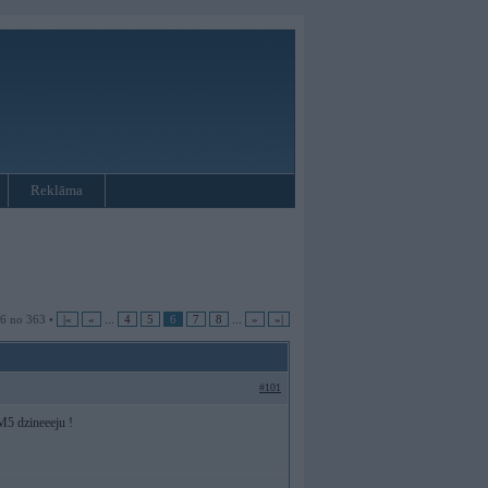
Reklāma
 6 no 363 •
|«
«
...
4
5
6
7
8
...
»
»|
#101
M5 dzineeeju !