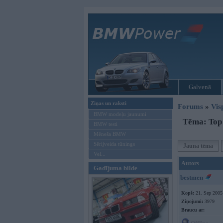
Galvenā
Ziņas un raksti
Forums
»
Vis
BMW modeļu jaunumi
Tēma: Top
BMW testi
Mēneša BMW
Sērijveida tūnings
Jauna tēma
Vel...
Autors
Gadījuma bilde
bestmen
Kopš:
21. Sep 2005
Ziņojumi:
3979
Braucu ar: