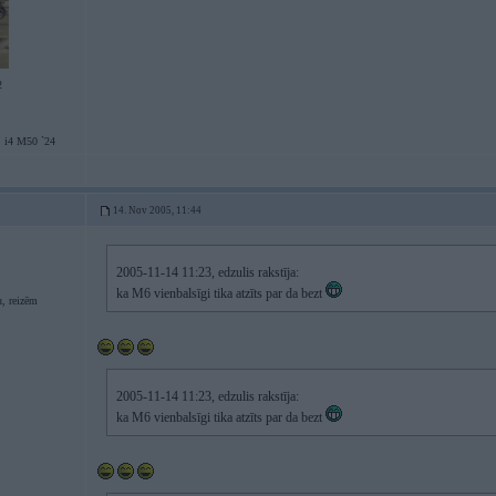
2
 i4 M50 `24
14. Nov 2005, 11:44
2005-11-14 11:23, edzulis rakstīja:
ka M6 vienbalsīgi tika atzīts par da bezt
, reizēm
2005-11-14 11:23, edzulis rakstīja:
ka M6 vienbalsīgi tika atzīts par da bezt