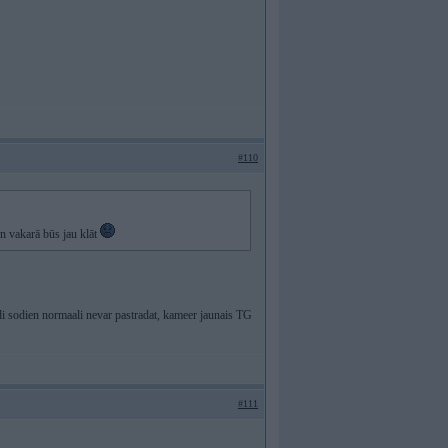
#110
un vakarā būs jau klāt
adi sodien normaali nevar pastradat, kameer jaunais TG
#111