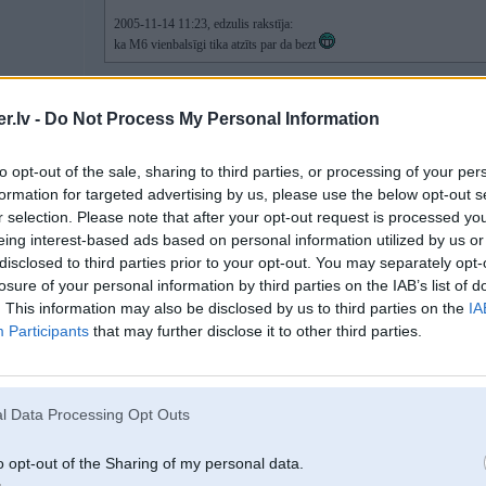
2005-11-14 11:23, edzulis rakstīja:
ka M6 vienbalsīgi tika atzīts par da bezt
.lv -
Do Not Process My Personal Information
p.s. gan AutoReview, gan Autosport atzina, ka M6 salīdzinoši ar M5 ir vairā
to opt-out of the sale, sharing to third parties, or processing of your per
-----------------
Any fool can drive fast enough to be dangerous!
formation for targeted advertising by us, please use the below opt-out s
r selection. Please note that after your opt-out request is processed y
eing interest-based ads based on personal information utilized by us or
disclosed to third parties prior to your opt-out. You may separately opt-
14. Nov 2005, 11:46
losure of your personal information by third parties on the IAB’s list of
Bet tas gan neiet kopā ar to, ka M6 ir vieglāks... Tipa speciāli centās ar tie k
. This information may also be disclosed by us to third parties on the
IA
Participants
that may further disclose it to other third parties.
l Data Processing Opt Outs
2
o opt-out of the Sharing of my personal data.