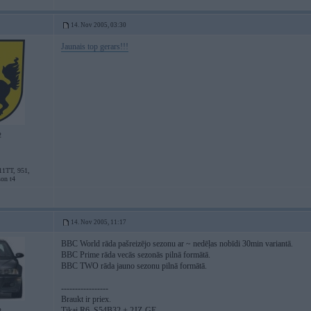
14. Nov 2005, 03:30
Jaunais top gerars!!!
2
11TT, 951,
son t4
14. Nov 2005, 11:17
BBC World rāda pašreizējo sezonu ar ~ nedēļas nobīdi 30min variantā.
BBC Prime rāda vecās sezonās pilnā formātā.
BBC TWO rāda jauno sezonu pilnā formātā.
-----------------
Braukt ir priex.
Tikai R6, S54B32 + 2JZ-GE
2