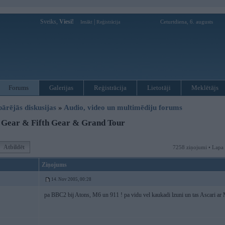
Sveiks,
Viesi!
|
Ceturtdiena, 6. augusts
Ienākt
Reģistrācija
Forums
Galerijas
Reģistrācija
Lietotāji
Meklētājs
pārējās diskusijas
»
Audio, video un multimēdiju forums
 Gear & Fifth Gear & Grand Tour
Atbildēt
7258 ziņojumi • Lapa
Ziņojums
14. Nov 2005, 00:28
pa BBC2 bij Atons, M6 un 911 ! pa vidu vel kaukadi lzuni un tas Ascari ar 