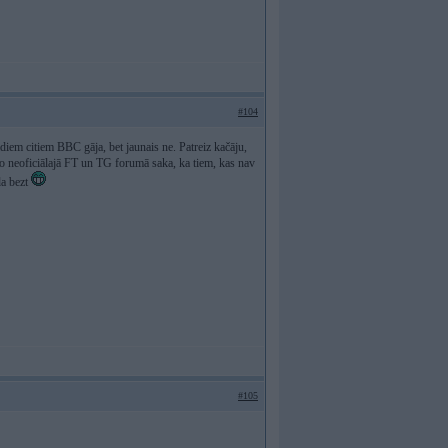
#104
ādiem citiem BBC gāja, bet jaunais ne. Patreiz kačāju,
, jo neoficiālajā FT un TG forumā saka, ka tiem, kas nav
da bezt
#105