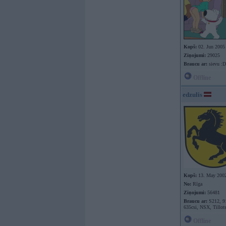
Kopš:
02. Jun 2005
Ziņojumi:
29025
Braucu ar:
sievu :D
Offline
edzulis
Kopš:
13. May 200
No:
Rīga
Ziņojumi:
56481
Braucu ar:
S212, 9
635csi, NSX, Tillot
Offline