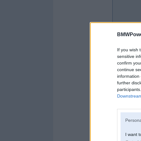
BMWPower
If you wish 
sensitive in
confirm you
Offline
continue se
information 
edzulis
further disc
participants
Downstream 
Persona
Kopš:
13. May 200
No:
Rīga
I want t
Ziņojumi:
56481