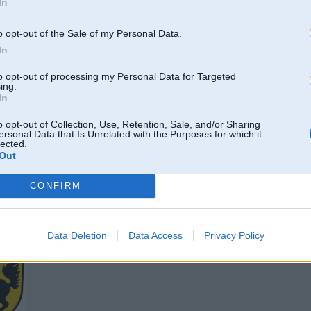
In
11TT, 951,
son t4
o opt-out of the Sale of my Personal Data.
In
14. Nov 2005, 11:50
to opt-out of processing my Personal Data for Targeted
ing.
2005-11-14 03:30, edzulis rakstīja:
In
Jaunais top gerars!!!
o opt-out of Collection, Use, Retention, Sale, and/or Sharing
ersonal Data that Is Unrelated with the Purposes for which it
lected.
Klau, nevar ielikt bmwpowerii vai arii iemest ieksh kaada .lv torrenta, citadi 
Out
BO
CONFIRM
14. Nov 2005, 12:10
Data Deletion
Data Access
Privacy Policy
Man tas pats.. tādēļ patreiz uzliku kačāt turpat atdodamo 350mb versiju un v