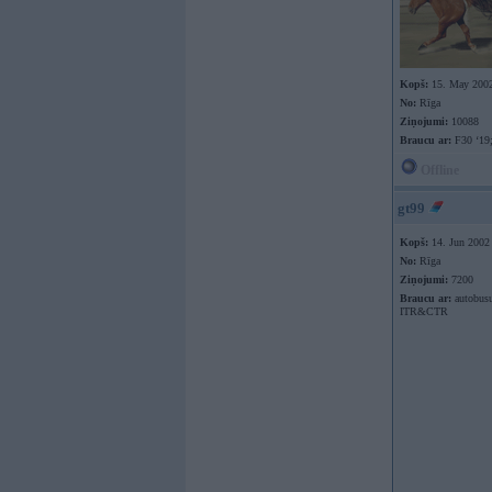
Kopš:
15. May 200
No:
Rīga
Ziņojumi:
10088
Braucu ar:
F30 ‘19;
Offline
gt99
Kopš:
14. Jun 2002
No:
Rīga
Ziņojumi:
7200
Braucu ar:
autobusu
ITR&CTR