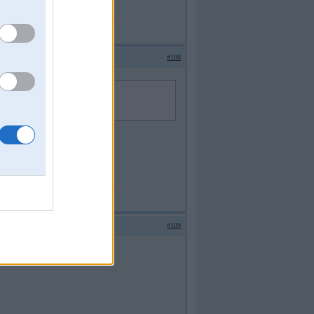
#108
ar pdsl aarzemju traffiks ir paleens.
#109
akarā būs jau klāt