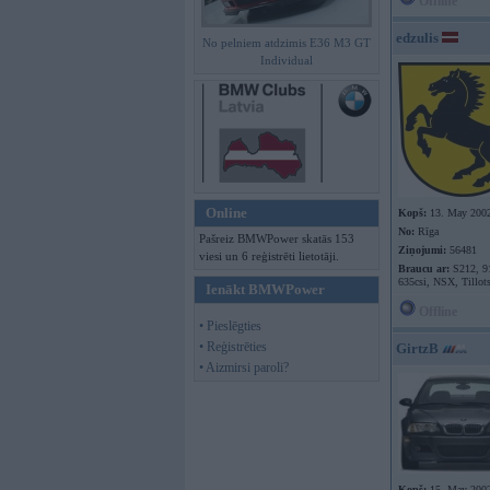
Offline
edzulis
No pelniem atdzimis E36 M3 GT
Individual
Online
Kopš:
13. May 200
No:
Rīga
Pašreiz BMWPower skatās 153
Ziņojumi:
56481
viesi un 6 reģistrēti lietotāji.
Braucu ar:
S212, 9
635csi, NSX, Tillot
Ienākt BMWPower
Offline
• Pieslēgties
• Reģistrēties
GirtzB
• Aizmirsi paroli?
Kopš:
15. May 200