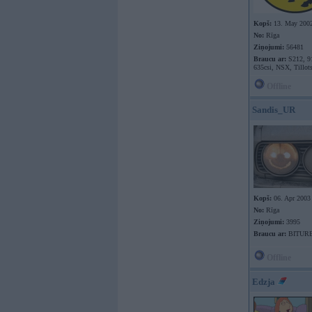
Kopš:
13. May 200
No:
Rīga
Ziņojumi:
56481
Braucu ar:
S212, 9
635csi, NSX, Tillot
Offline
Sandis_UR
Kopš:
06. Apr 2003
No:
Rīga
Ziņojumi:
3995
Braucu ar:
BITUR
Offline
Edzja