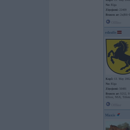
No:
Rīga
Ziņojumi:
22409
Braucu ar:
2x(R6+
Offline
edzulis
Kopš:
13. May 200
No:
Rīga
Ziņojumi:
56481
Braucu ar:
S212, 9
635csi, NSX, Tillot
Offline
Maxis