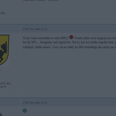
LSD)
14. Nov 2005, 11:23
Tā arī vakar neatradām to sūda BBC2
Visādi citādi vecie topgeari pa vis
bet tik 30%... Jāsagaida, kad sigmā būs. Par to, kas tur notika negribu lasīt
redzējuši, labāk nelasīt.. Ceru, ka tas tādēļ, ka M6 vienbalsīgi tika atzīts par 
2
11TT, 951,
son t4
14. Nov 2005, 11:27