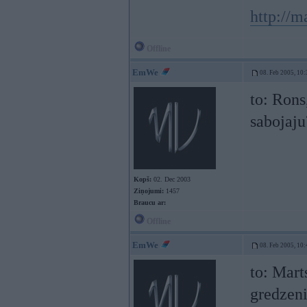
http://m
Offline
EmWe
08. Feb 2005, 10:
to: Rons
sabojaj
Kopš:
02. Dec 2003
Ziņojumi:
1457
Braucu ar:
Offline
EmWe
08. Feb 2005, 10:
to: Mart
gredzeni