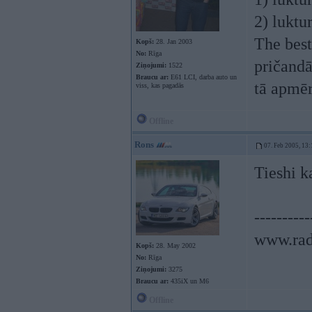
2) luktu
The best
Kopš:
28. Jan 2003
No:
Rīga
pričandā
Ziņojumi:
1522
Braucu ar:
E61 LCI, darba auto un
tā apmēr
viss, kas pagadās
Offline
Rons
07. Feb 2005, 13:
Tieshi k
----------
www.rad
Kopš:
28. May 2002
No:
Rīga
Ziņojumi:
3275
Braucu ar:
435iX un M6
Offline