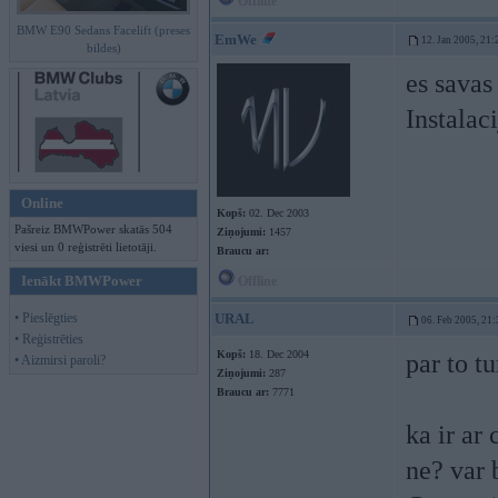
Offline
BMW E90 Sedans Facelift (preses
EmWe
12. Jan 2005, 21:
bildes)
es savas
Instalac
Online
Kopš:
02. Dec 2003
Pašreiz BMWPower skatās 504
Ziņojumi:
1457
viesi un 0 reģistrēti lietotāji.
Braucu ar:
Ienākt BMWPower
Offline
• Pieslēgties
URAL
06. Feb 2005, 21:
• Reģistrēties
Kopš:
18. Dec 2004
par to t
• Aizmirsi paroli?
Ziņojumi:
287
Braucu ar:
7771
ka ir ar
ne? var 