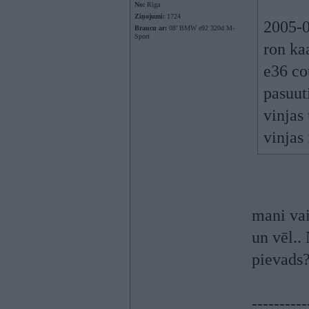
No:
Rīga
Ziņojumi:
1724
2005-0
Braucu ar:
08’ BMW e92 320d M-
Sport
ron ka
e36 co
pasuut
vinjas
vinjas 
mani vai
un vēl..
pievads
----------