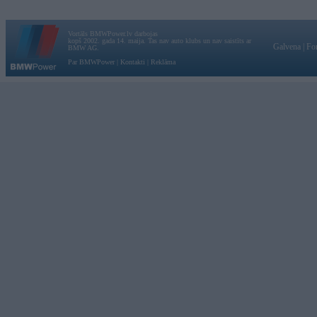
Vortāls BMWPower.lv darbojas
kopš 2002. gada 14. maija. Tas nav auto klubs un nav saistīts ar
Galvena
|
Fo
BMW AG.
Par BMWPower
|
Kontakti
|
Reklāma