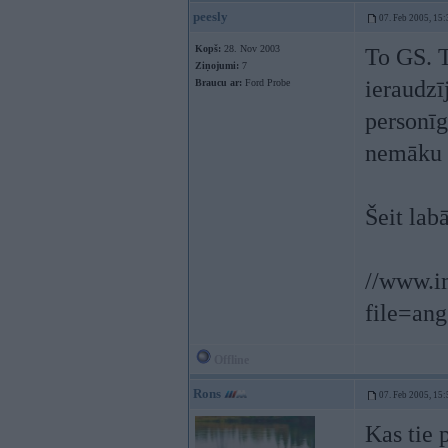
peesly
07. Feb 2005, 15:
Kopš:
28. Nov 2003
To GS. T
Ziņojumi:
7
ieraudzī
Braucu ar:
Ford Probe
personīg
nemāku u
Šeit lab
//www.i
file=ang
Offline
Rons
07. Feb 2005, 15:
Kas tie 