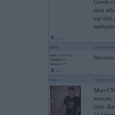
Green ci
dosi atla
vai shis
mehani
Offline
URAL
07. Feb 2005, 09:
Kopš:
18. Dec 2004
Neviens
Ziņojumi:
287
Braucu ar:
7771
Offline
Armo
07. Feb 2005, 11:
Man CSDD
xenons, 
iziet sk
1) luktu