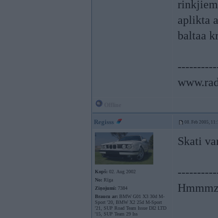
rinkjiem
aplikta 
baltaa kr
----------
www.rad
Offline
Regisss
08. Feb 2005, 11:
Skati va
----------
Kopš:
02. Aug 2002
No:
Rīga
Hmmmzz
Ziņojumi:
7384
Braucu ar:
BMW G01 X3 30d M-
Sport '20, BMW X2 25d M-Sport
'21, SUP Road Team Issue DI2 LTD
'15, SUP Team 29 Iss