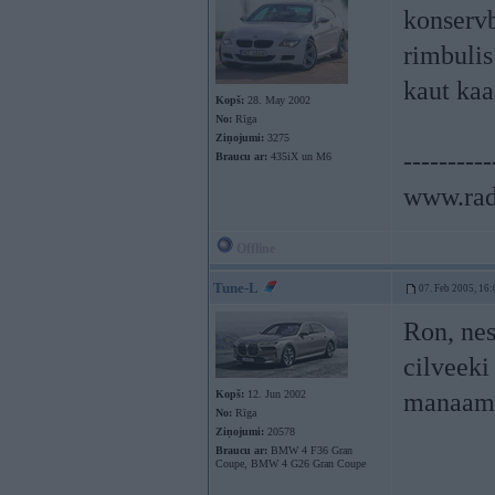
konservb
rimbulis
kaut kaa
Kopš:
28. May 2002
No:
Rīga
Ziņojumi:
3275
----------
Braucu ar:
435iX un M6
www.rad
Offline
Tune-L
07. Feb 2005, 16:
Ron, nes
cilveeki
Kopš:
12. Jun 2002
manaam 
No:
Rīga
Ziņojumi:
20578
Braucu ar:
BMW 4 F36 Gran
Coupe, BMW 4 G26 Gran Coupe