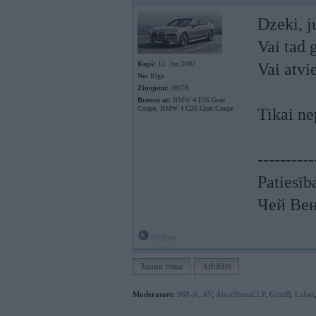
Dzeki, j
Vai tad 
Kopš:
12. Jun 2002
Vai atvi
No:
Rīga
Ziņojumi:
20578
Braucu ar:
BMW 4 F36 Gran
Coupe, BMW 4 G26 Gran Coupe
Tikai nep
----------
Patiesīb
Чей Вен
Offline
Jauna tēma
Atbildēt
Moderatori:
968-jk
,
AV
,
AiwaShuraLLP
,
GirtzB
,
Lafter