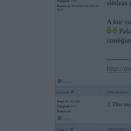
slēdzas u
Ziņojumi:
1724
Braucu ar:
08’ BMW e92 320d M-
Sport
A kur va
Paša
izmēģino
----------
http://m
Offline
karlisII
08. Feb 2005, 12:
Kopš:
05. Jul 2002
.
[ This me
Ziņojumi:
2175
Braucu ar:
Offline
Tune-L
08. Feb 2005, 12: