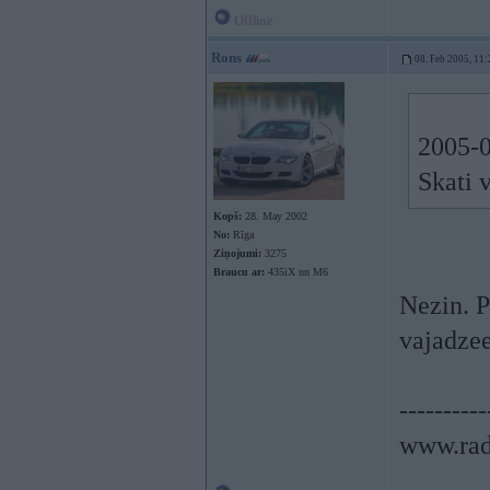
Offline
Rons
08. Feb 2005, 11:
2005-0
Skati 
Kopš:
28. May 2002
No:
Rīga
Ziņojumi:
3275
Braucu ar:
435iX un M6
Nezin. P
vajadzeet
----------
www.rad