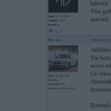
lukturii
Visa gud
Kopš:
02. Dec 2003
speciali
Ziņojumi:
1457
Braucu ar:
Offline
Rons
08. Feb 2005, 11:
Atbildes
Tie komp
nevar i
Uz vieta
Kopš:
28. May 2002
Atsevish
No:
Rīga
Ziņojumi:
3275
Inverter
Braucu ar:
435iX un M6
Rimbulis