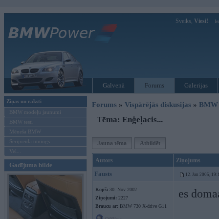
Sveiks,
Viesi!
Ie
Galvenā
Forums
Galerijas
Ziņas un raksti
Forums
»
Vispārējās diskusijas
»
BMW t
BMW modeļu jaunumi
Tēma: Enģeļacis...
BMW testi
Mēneša BMW
Sērijveida tūnings
Jauna tēma
Atbildēt
Vel...
Autors
Ziņojums
Gadījuma bilde
Fausts
12. Jan 2005, 19:
Kopš:
30. Nov 2002
es domaa
Ziņojumi:
2227
Braucu ar:
BMW 730 X-drive G11