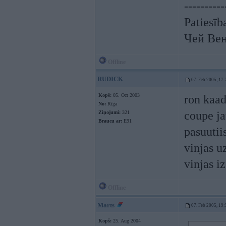
----------
Patiesīb
Чей Вен
Offline
RUDICK
07. Feb 2005, 17:
Kopš:
05. Oct 2003
ron kaad
No:
Rīga
coupe ja
Ziņojumi:
321
Braucu ar:
E91
pasuutii
vinjas u
vinjas iz
Offline
Marts
07. Feb 2005, 19:
Kopš:
25. Aug 2004