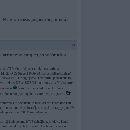
ti. Nopietnas intereses gadiijumaa luugums rakstiit
#2
, kuriem nav īsti risinājumu, bet papildus info jau
mana LCI 540ix tukšgaitu un dzinēja darbības
u ar MHD OTS Stage 1 RON98 "softa pielāgojumiem".
Nekas cits "tūninga jomā" nav darīts, ja neskaita to,
 + ir uzlikts DP ar EURO6 katu, ko viens NL kantoris
 Maskavai
Viņi man kādu laiku pēc DP/kata
arīt, bet neko glaimojošu nevarētu viņiem pateikt
mierināts ar rezultātu un tādēļ arī esošajam nopirku
programma" un tie performēja saskaņā ar draggy gandrīz
 rādītājus un pēc MHD uzstādīšanas.
niski vājākais posms B%8 dzinējiem, jo bloki, klaņi,
 izturēt vairāk par 600zs jaudu. Protams, ka to var