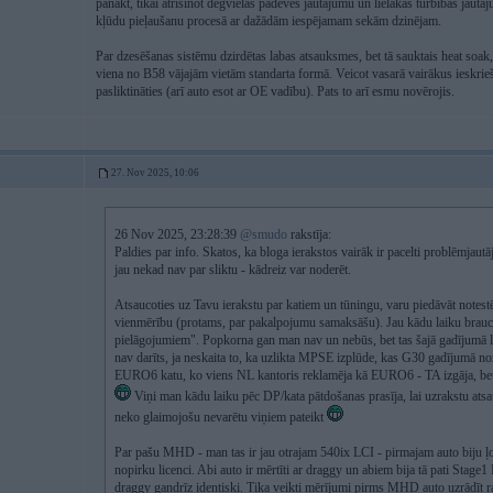
panākt, tikai atrisinot degvielas padeves jautājumu un lielākas turbības jautā
kļūdu pieļaušanu procesā ar dažādām iespējamam sekām dzinējam.
Par dzesēšanas sistēmu dzirdētas labas atsauksmes, bet tā sauktais heat soak,
viena no B58 vājajām vietām standarta formā. Veicot vasarā vairākus ieskri
pasliktināties (arī auto esot ar OE vadību). Pats to arī esmu novērojis.
27. Nov 2025, 10:06
26 Nov 2025, 23:28:39
@smudo
rakstīja:
Paldies par info. Skatos, ka bloga ierakstos vairāk ir pacelti problēmjautā
jau nekad nav par sliktu - kādreiz var noderēt.
Atsaucoties uz Tavu ierakstu par katiem un tūningu, varu piedāvāt notes
vienmērību (protams, par pakalpojumu samaksāšu). Jau kādu laiku br
pielāgojumiem". Popkorna gan man nav un nebūs, bet tas šajā gadījumā l
nav darīts, ja neskaita to, ka uzlikta MPSE izplūde, kas G30 gadījumā nozī
EURO6 katu, ko viens NL kantoris reklamēja kā EURO6 - TA izgāja, bet 
Viņi man kādu laiku pēc DP/kata pātdošanas prasīja, lai uzrakstu atsau
neko glaimojošu nevarētu viņiem pateikt
Par pašu MHD - man tas ir jau otrajam 540ix LCI - pirmajam auto biju ļoti
nopirku licenci. Abi auto ir mērtīti ar draggy un abiem bija tā pati Sta
draggy gandrīz identiski. Tika veikti mērījumi pirms MHD auto uzrādīt r