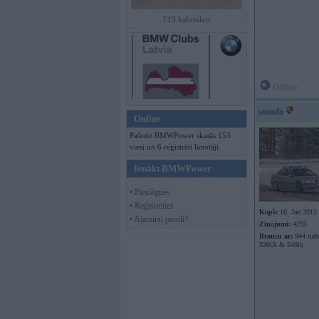
F13 kabriolets
Offline
smudo
Online
Pašreiz BMWPower skatās 153
viesi un 6 reģistrēti lietotāji.
Ienākt BMWPower
• Pieslēgties
• Reģistrēties
Kopš:
18. Jan 2015
• Aizmirsi paroli?
Ziņojumi:
4295
Braucu ar:
944 tur
330iX & 540ix