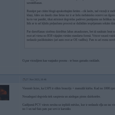
uzstādīšanas.
Runājot par citām blogā aprakstītajām lietām - cik lasīts, tad virzuļi ir 
klaņi, šāles un daudz citas lietas tur ir ar lielu mehānisko rezervi un ilgs
ka to var panākt, tikai atrisinot degvielas padeves jautājumu un lielākas
līdz ar to arī kļūdu pieļaušanu procesā ar dažādām iespējamam sekām dzi
Par dzesēšanas sistēmu dzirdētas labas atsauksmes, bet tā sauktais heat s
esot arī viena no B58 vājajām vietām standarta formā. Veicot vasarā vair
nedaudz pasliktināties (arī auto esot ar OE vadību). Pats to arī esmu novē
O,par virzuljiem kaa vaajaako posmu - te buus garaaks rasklads.
27. Nov 2025, 10:46
Vienmēr licies, ka LSPI ir slikts braucējs + manuālā kārba. Kad no 1000 r
Nesadegusī degviela tiek saspiesta un aizdegas pirms dzirksteles.
Gadījumā PCV vārsts nesūta uz ieplūdi mēslus, kur ir nedaudz eļļa un tas vis
no 1 un tad 6ais pats par sevi ir karstāks