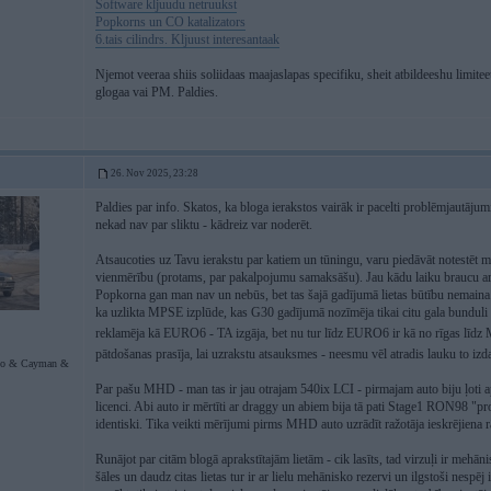
Software kljuudu netruukst
Popkorns un CO katalizators
6.tais cilindrs. Kljuust interesantaak
Njemot veeraa shiis soliidaas maajaslapas specifiku, sheit atbildeeshu limitee
glogaa vai PM. Paldies.
26. Nov 2025, 23:28
Paldies par info. Skatos, ka bloga ierakstos vairāk ir pacelti problēmjautājumi
nekad nav par sliktu - kādreiz var noderēt.
Atsaucoties uz Tavu ierakstu par katiem un tūningu, varu piedāvāt notestēt 
vienmērību (protams, par pakalpojumu samaksāšu). Jau kādu laiku brauc
Popkorna gan man nav un nebūs, bet tas šajā gadījumā lietas būtību nemaina. 
ka uzlikta MPSE izplūde, kas G30 gadījumā nozīmēja tikai citu gala bunduli
reklamēja kā EURO6 - TA izgāja, bet nu tur līdz EURO6 ir kā no rīgas līdz
pātdošanas prasīja, lai uzrakstu atsauksmes - neesmu vēl atradis lauku to izd
bo & Cayman &
Par pašu MHD - man tas ir jau otrajam 540ix LCI - pirmajam auto biju ļoti ap
licenci. Abi auto ir mērtīti ar draggy un abiem bija tā pati Stage1 RON98 "
identiski. Tika veikti mērījumi pirms MHD auto uzrādīt ražotāja ieskrējiena
Runājot par citām blogā aprakstītajām lietām - cik lasīts, tad virzuļi ir mehā
šāles un daudz citas lietas tur ir ar lielu mehānisko rezervi un ilgstoši nespēj