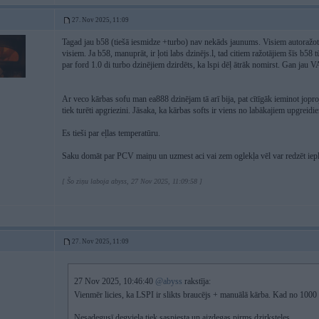
27. Nov 2025, 11:09
Tagad jau b58 (tiešā iesmidze +turbo) nav nekāds jaunums. Visiem autoražotaj
visiem. Ja b58, manuprāt, ir ļoti labs dzinējs.l, tad citiem ražotājiem šīs b58
par ford 1.0 di turbo dzinējiem dzirdēts, ka lspi dēļ ātrāk nomirst. Gan jau VA
Ar veco kārbas sofu man ea888 dzinējam tā arī bija, pat cītīgāk ieminot jop
tiek turēti apgriezini. Jāsaka, ka kārbas softs ir viens no labākajiem upgreidi
Es tieši par eļlas temperatūru.
Saku domāt par PCV maiņu un uzmest aci vai zem oglekļa vēl var redzēt ie
[ Šo ziņu laboja abyss, 27 Nov 2025, 11:09:58 ]
27. Nov 2025, 11:09
27 Nov 2025, 10:46:40
@abyss
rakstīja:
Vienmēr licies, ka LSPI ir slikts braucējs + manuālā kārba. Kad no 100
Nesadegusī degviela tiek saspiesta un aizdegas pirms dzirksteles.