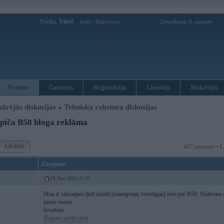
Sveiks,
Viesi!
|
Ceturtdiena, 6. augusts
Ienākt
Reģistrācija
Forums
Galerijas
Reģistrācija
Lietotāji
Meklētājs
pārējās diskusijas
»
Tehniska rakstura diskusijas
piča B58 bloga reklāma
Atbildēt
627 ziņojumi • L
Ziņojums
26. Nov 2025, 17:41
Man ir sakraajies ljoti daudz [manupraat, veertiigas] info par B58. Noleemu
jaunu teemu.
Ievadam:
Bojaato spolju testi