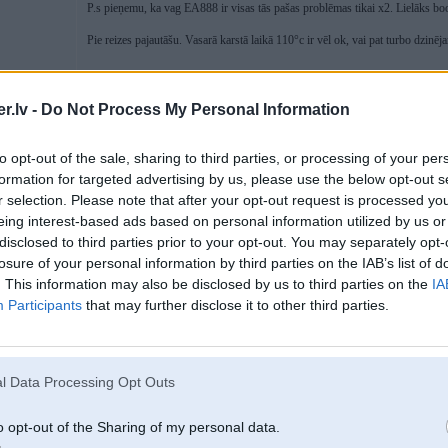
P.s pieņemu, ka vag EA888 ir visas tās pašas problēmas tikai x2. Lielāks boo
Pie reizes pajautāšu. Vasarā karstā laikā 110°c ir vēl ok, vai pat turbo dzinē
[ Šo ziņu laboja abyss, 27 Nov 2025, 10:51:09 ]
.lv -
Do Not Process My Personal Information
to opt-out of the sale, sharing to third parties, or processing of your per
formation for targeted advertising by us, please use the below opt-out s
27. Nov 2025, 10:59
r selection. Please note that after your opt-out request is processed y
eing interest-based ads based on personal information utilized by us or
27 Nov 2025, 10:46:40
@abyss
rakstīja:
disclosed to third parties prior to your opt-out. You may separately opt-
Vienmēr licies, ka LSPI ir slikts braucējs + manuālā kārba. Kad no 100
losure of your personal information by third parties on the IAB’s list of
. This information may also be disclosed by us to third parties on the
IA
Nesadegusī degviela tiek saspiesta un aizdegas pirms dzirksteles.
Participants
that may further disclose it to other third parties.
Gadījumā PCV vārsts nesūta uz ieplūdi mēslus, kur ir nedaudz eļļa un tas
sākas no 1 un tad 6ais pats par sevi ir karstāks
bo & Cayman &
l Data Processing Opt Outs
o opt-out of the Sharing of my personal data.
G30 540ix pilsētas satiksmē automāts arī bieži tura 1000-1100rpm un pie paāt
nav liela. 11,2 kompresija un twin-scroll turbo max griezi pēc specenes sas