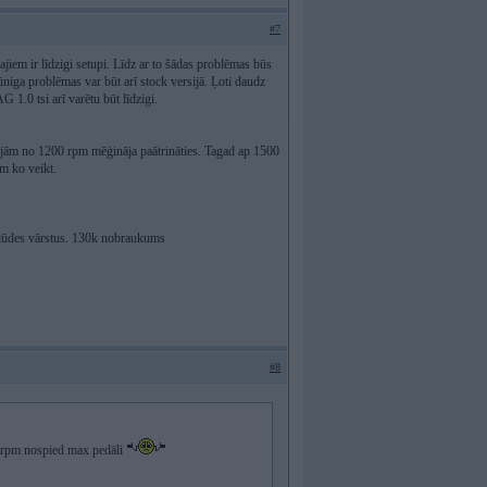
#7
iem ir līdzigi setupi. Līdz ar to šādas problēmas būs
 tūniga problēmas var būt arī stock versijā. Ļoti daudz
G 1.0 tsi arī varētu būt līdzigi.
rojām no 1200 rpm mēģināja paātrināties. Tagad ap 1500
em ko veikt.
plūdes vārstus. 130k nobraukums
#8
0 rpm nospied max pedāli