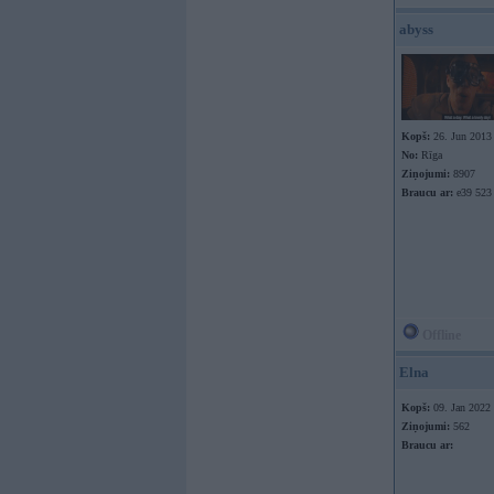
abyss
Kopš:
26. Jun 2013
No:
Rīga
Ziņojumi:
8907
Braucu ar:
e39 523
Offline
Elna
Kopš:
09. Jan 2022
Ziņojumi:
562
Braucu ar: