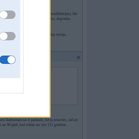
metīs 2-3 pārnesumus.
u (stock ap 0,9-1 bārs, atkarībā no modifikācijas), lilu
s B58 neverot vaļā uzmet lielu turbīnu, degvielas
em), ja neskaita eksotisko Z4 B58 6sp versiju.
#6
inējam tas jau ir nedaudz pa daudz?
eses škidrumam tas ir padaudz, bet ja neuzvārs, tad arī
s no 90 gādi, kad reālais ies virs 115 grādiem.