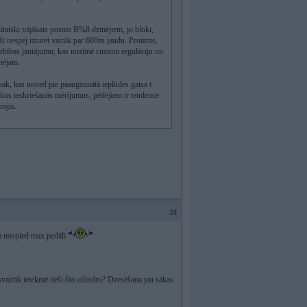
mehāniski vājākais posms B%8 dzinējiem, jo bloki,
toši nespēj izturēt vairāk par 600zs jaudu. Protams,
 turbības jautājumu, kas nozīmē custom regulāciju un
nējam.
oak, kas noved pie paaugstinātā ieplūdes gaisa t
ākus ieskriešanās mērījumus, pēdējiem ir tendence
rojis.
#4
pm nospied max pedāli
vairāk ietekmē tieši 6to cilindru? Dzesēšana jau sākas