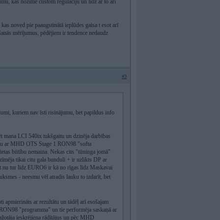
jumu, kas nozīmē custom regulāciju un līdz ar to arī
 kas noved pie paaugstinātā ieplūdes gaisa t esot arī
ešanās mērījumus, pēdējiem ir tendence nedaudz
#3
jumi, kuriem nav īsti risinājumu, bet papildus info
tēt mana LCI 540ix tukšgaitu un dzinēja darbības
aucu ar MHD OTS Stage 1 RON98 "softa
ietas būtību nemaina. Nekas cits "tūninga jomā"
mēja tikai citu gala bunduli + ir uzlikts DP ar
nu tur līdz EURO6 ir kā no rīgas līdz Maskavai
ksmes - neesmu vēl atradis lauku to izdarīt, bet
 apmierināts ar rezultātu un tādēļ arī esošajam
ge1 RON98 "programma" un tie performēja saskaņā ar
ažotāja ieskrējiena rādītājus un pēc MHD