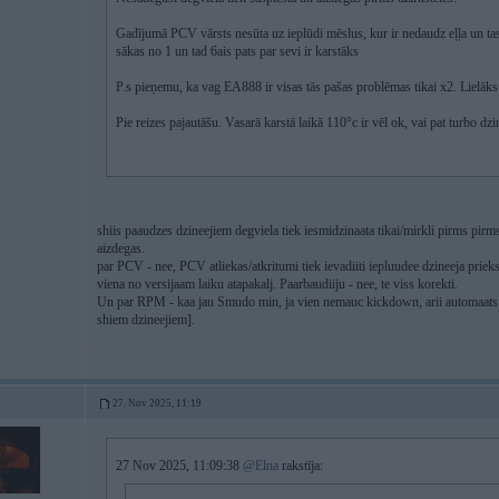
Gadījumā PCV vārsts nesūta uz ieplūdi mēslus, kur ir nedaudz eļļa un tas
sākas no 1 un tad 6ais pats par sevi ir karstāks
P.s pieņemu, ka vag EA888 ir visas tās pašas problēmas tikai x2. Lielāks
Pie reizes pajautāšu. Vasarā karstā laikā 110°c ir vēl ok, vai pat turbo dz
shiis paaudzes dzineejiem degviela tiek iesmidzinaata tikai/mirkli pirms pirms
aizdegas.
par PCV - nee, PCV atliekas/atkritumi tiek ievadiiti iepluudee dzineeja priek
viena no versijaam laiku atapakalj. Paarbaudiiju - nee, te viss korekti.
Un par RPM - kaa jau Smudo min, ja vien nemauc kickdown, arii automaats
shiem dzineejiem].
27. Nov 2025, 11:19
27 Nov 2025, 11:09:38
@Elna
rakstīja: