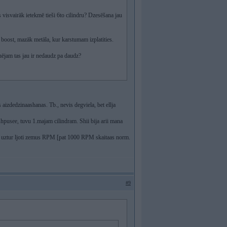
 visvairāk ietekmē tieši 6to cilindru? Dzesēšana jau
 boost, mazāk metāla, kur karstumam izplatities.
inējam tas jau ir nedaudz pa daudz?
 aizdedzinaashanas. Tb., nevis degviela, bet ellja
shpusee, tuvu 1.majam cilindram. Shii bija arii mana
 uztur ljoti zemus RPM [pat 1000 RPM skaitaas norm.
#9