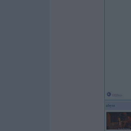
Offline
abyss