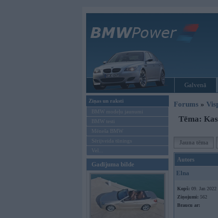
Galvenā
Ziņas un raksti
Forums
»
Vis
BMW modeļu jaunumi
Tēma: Kas
BMW testi
Mēneša BMW
Sērijveida tūnings
Jauna tēma
Vel...
Autors
Gadījuma bilde
Elna
Kopš:
09. Jan 2022
Ziņojumi:
562
Braucu ar: