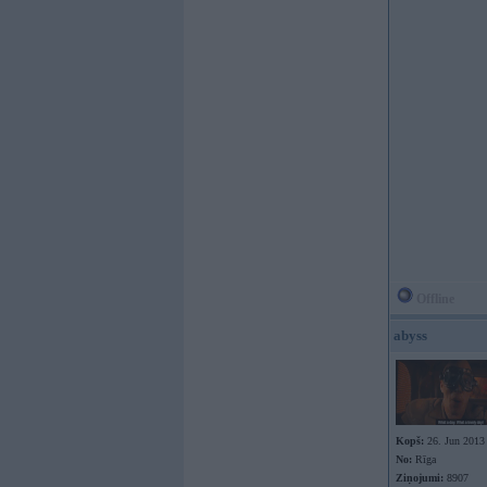
Offline
abyss
Kopš:
26. Jun 2013
No:
Rīga
Ziņojumi:
8907