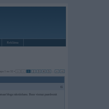
Reklāma
apa 1 no 32 •
|«
«
1
2
3
4
5
...
»
»|
#1
 atsaat bloga rakstiishanu. Buus vismaz paardesmit