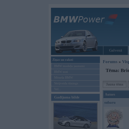
Galvenā
Ziņas un raksti
Forums
»
Vis
BMW modeļu jaunumi
Tēma: Bri
BMW testi
Mēneša BMW
Sērijveida tūnings
Jauna tēma
Vel...
Autors
Gadījuma bilde
subaru