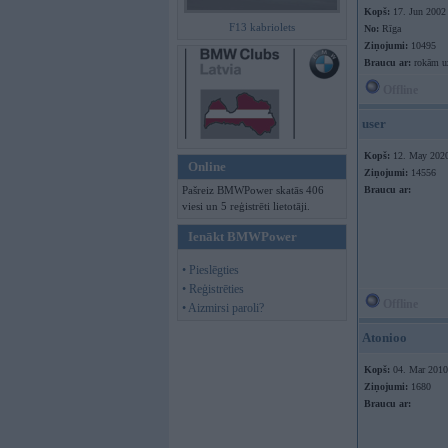
Kopš:
17. Jun 2002
F13 kabriolets
No:
Rīga
Ziņojumi:
10495
Braucu ar:
rokām uz
Offline
user
Kopš:
12. May 202
Online
Ziņojumi:
14556
Pašreiz BMWPower skatās 406
Braucu ar:
viesi un 5 reģistrēti lietotāji.
Ienākt BMWPower
• Pieslēgties
• Reģistrēties
Offline
• Aizmirsi paroli?
Atonioo
Kopš:
04. Mar 2010
Ziņojumi:
1680
Braucu ar: