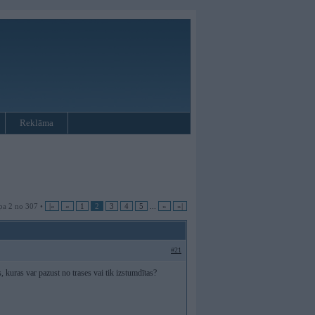
Reklāma
pa 2 no 307 •
|«
«
1
2
3
4
5
...
»
»|
#21
, kuras var pazust no trases vai tik izstumdītas?