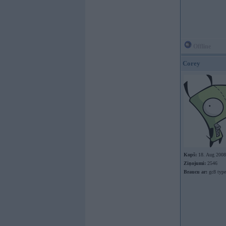
Offline
Corey
Kopš:
18. Aug 2008
Ziņojumi:
2546
Braucu ar:
gc8 type