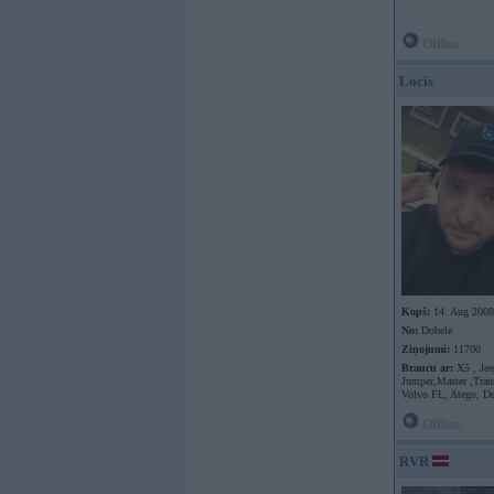
Offline
Locis
Kopš:
14. Aug 2008
No:
Dobele
Ziņojumi:
11700
Braucu ar:
X5 , Jee
Jumper,Master ,Trans
Volvo FL, Atego, D
Offline
RVR