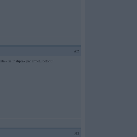
#32
enta - tas ir stiprāk par armētu betōnu!
#33