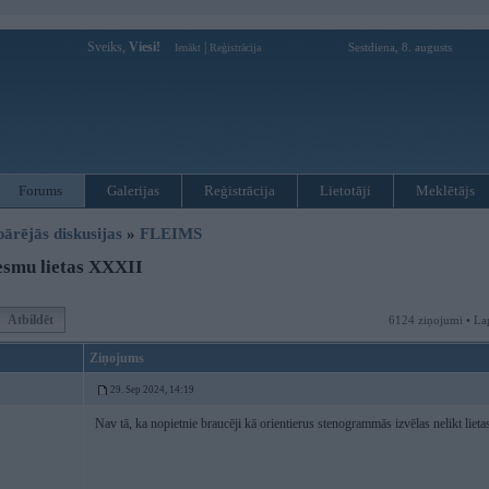
Sveiks,
Viesi!
|
Sestdiena, 8. augusts
Ienākt
Reģistrācija
Forums
Galerijas
Reģistrācija
Lietotāji
Meklētājs
pārējās diskusijas
»
FLEIMS
esmu lietas XXXII
Atbildēt
6124 ziņojumi • La
Ziņojums
29. Sep 2024, 14:19
Nav tā, ka nopietnie braucēji kā orientierus stenogrammās izvēlas nelikt lietas