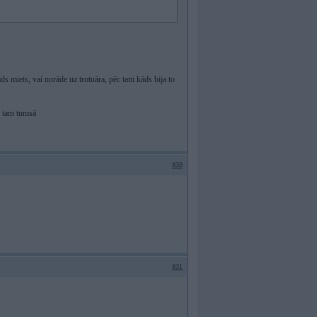
ds miets, vai norāde uz trotuāra, pēc tam kāds bija to
ie tam tumsā
#30
#31