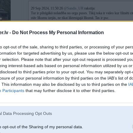
29 Sep 2024, 11:50:26
@Sandis_UR
rakstīja:
Tur ir pilnīgākā nolaidība no orgu puses. Tikij toka ir video kur filmēti ci
stāv līkumu izejās, ne tikai liktenigajā līkumā. Tas ir psc.
.lv -
Do Not Process My Personal Information
Nav tā, ka būtu baigi bieži bijis uz LT rallijiem, bet tās dažas reizes, cik ir būt
to opt-out of the sale, sharing to third parties, or processing of your per
sliktāk, nekā pie mums. Pofigisma līmenis ir krietni augstāks. Tāpēc notikušais
formation for targeted advertising by us, please use the below opt-out s
r selection. Please note that after your opt-out request is processed y
eing interest-based ads based on personal information utilized by us or
30. Sep 2024, 11:29
disclosed to third parties prior to your opt-out. You may separately opt-
losure of your personal information by third parties on the IAB’s list of
. This information may also be disclosed by us to third parties on the
IA
29 Sep 2024, 14:19:07
@subaru
rakstīja:
Nav tā, ka nopietnie braucēji kā orientierus stenogrammās izvēlas nelikt li
Participants
that may further disclose it to other third parties.
Ja esi lasījis nolikumu, tad tur nav punkts ka var piedalīties tikai nopietni br
l Data Processing Opt Outs
rallijsprinti.
Orgam domājot apr drošibu ir jaživērtē riski, kas var notikt ja pilots-stūrma
BO
un potenciālās sekas ja notiek kļūda.
o opt-out of the Sharing of my personal data.
Ja pilots vai stūrmanis nevar kļūdīties neapdraudot citus, tad rallija bodi var sl