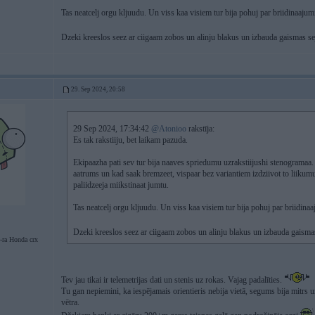
Tas neatcelj orgu kljuudu. Un viss kaa visiem tur bija pohuj par briidinaajum
Dzeki kreeslos seez ar ciigaam zobos un alinju blakus un izbauda gaismas s
29. Sep 2024, 20:58
29 Sep 2024, 17:34:42
@Atonioo
rakstīja:
Es tak rakstiiju, bet laikam pazuda.
Ekipaazha pati sev tur bija naaves spriedumu uzrakstiijushi stenogramaa.
aatrums un kad saak bremzeet, vispaar bez variantiem izdziivot to liikumu
paliidzeeja miikstinaat jumtu.
Tas neatcelj orgu kljuudu. Un viss kaa visiem tur bija pohuj par briidina
Dzeki kreeslos seez ar ciigaam zobos un alinju blakus un izbauda gaisma
-ra Honda crx
Tev jau tikai ir telemetrijas dati un stenis uz rokas. Vajag padalīties.
Tu gan nepiemini, ka iespējamais orientieris nebija vietā, segums bija mitrs 
vētra.