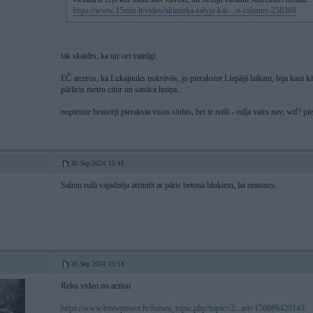
https://www.15min.lt/video/akimirka-ralyje-kai-...o-rulonus-258368
tak skaidrs, ka tur ori vainīgi.
EČ atceros, ka Lukajnuks nokrāvās, jo pierakstot Liepājā laikam, bija kaut kā
pārlicis metru citur un sanāca huiņa..
nopietnie braucēji pieraksta visus sūdus, bet te reāli - ruļļa vairs nav, wtf? p
30. Sep 2024, 15:16
Salmu rulli vajadzēja atstutēt ar pāris betona bluķiem, lai nenones.
30. Sep 2024, 15:18
Reku video no action
https://www.bmwpower.lv/forum_topic.php?topic=2...art=1500#6429143