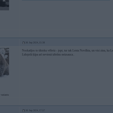
30. Sep 2024, 15:38
Noskatījos to tiktoku vēlreiz - jopt, tur tak Lenta Novilkta, un visi zina, ka L
Lidojošā ķīpa arī nevienā izbrīnu neizsauca..
 variantu
30. Sep 2024, 17:57