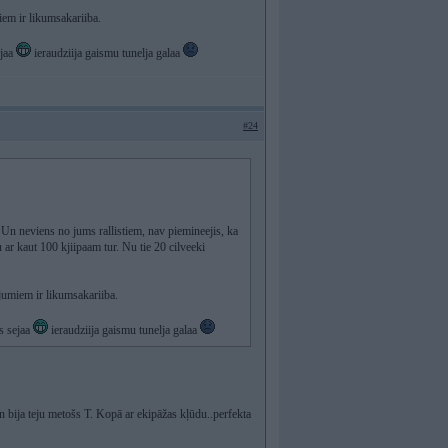
iem ir likumsakariiba.
ejaa
ieraudziija gaismu tunelja galaa
#24
 Un neviens no jums rallistiem, nav piemineejis, ka
 ar kaut 100 kjiipaam tur. Nu tie 20 cilveeki
ajumiem ir likumsakariiba.
s sejaa
ieraudziija gaismu tunelja galaa
un bija teju metošs T. Kopā ar ekipāžas kļūdu..perfekta