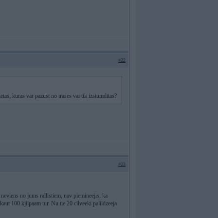
#22
etas, kuras var pazust no trases vai tik izstumdītas?
#23
neviens no jums rallistiem, nav piemineejis, ka
aut 100 kjiipaam tur. Nu tie 20 cilveeki paliidzeeja