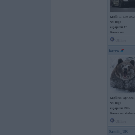
Kopš:
17. Dec 2002
No:
Rīga
Ziņojumi:
17
Braucu ar:
Offline
karro
Kopš:
08. Apr 2003
No:
Rīga
Ziņojumi:
4945
Braucu ar:
studentu
Offline
Sandis_UR