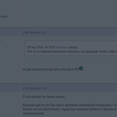
 stūres
29. Sep 2024, 14:21
0
29 Sep 2024, 14:19:07
@subaru
rakstīja:
Nav tā, ka nopietnie braucēji kā orientierus stenogrammās izvēlas nelikt li
nu jām nopietni braucēji šajā weekendā ir čīlē
29. Sep 2024, 17:34
Es tak rakstiiju, bet laikam pazuda.
Ekipaazha pati sev tur bija naaves spriedumu uzrakstiijushi stenogramaa. Un 
aatrums un kad saak bremzeet, vispaar bez variantiem izdziivot to liikumu ar k
miikstinaat jumtu.