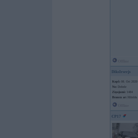
Offline
DiksIrseejs
Kopš:
08. Oct 2020
No:
Dobele
Ziņojumi:
1484
Braucu ar:
Hibrīdu
Offline
CP17