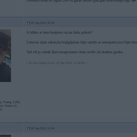
Džekiem benķi ar cigāru 200+m garas taisnes galā gan nodrošināja orgi
29. Sep 2024, 20:59
Ir bildes ar tiem beņķiem vai tas kāds prikols?
Lietuvas ziņās raksta,ka bojāgājušais bijis saistīts ar autospartu,esot bijis tiesn
Tad vēl jo vairāk šķiet nesaprotama vietas izvēle ,lai skatitos gonku.
[ Šo ziņu laboja Locis, 29 Sep 2024, 21:48:06 ]
p, Tuareg, L200,
it, Stralis x2,
eu
30. Sep 2024, 11:04