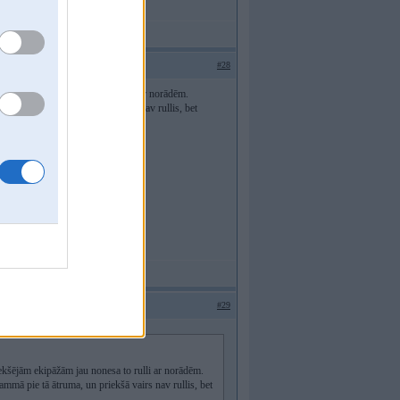
#28
ējām ekipāžām jau nonesa to rulli ar norādēm.
 pie tā ātruma, un priekšā vairs nav rullis, bet
#29
iekšējām ekipāžām jau nonesa to rulli ar norādēm.
ammā pie tā ātruma, un priekšā vairs nav rullis, bet