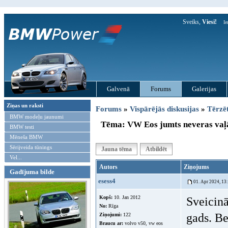
Sveiks,
Viesi!
Ie
Galvenā
Forums
Galerijas
Ziņas un raksti
Forums
»
Vispārējās diskusijas
»
Tērzē
BMW modeļu jaunumi
Tēma: VW Eos jumts neveras vaļ
BMW testi
Mēneša BMW
Sērijveida tūnings
Jauna tēma
Atbildēt
Vel...
Autors
Ziņojums
Gadījuma bilde
esess4
01. Apr 2024, 13
Kopš:
10. Jan 2012
Sveicinā
No:
Rīga
gads. Be
Ziņojumi:
122
Braucu ar:
volvo v50, vw eos