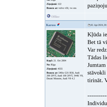
paziņoj
Ziņojumi:
122
Braucu ar:
volvo v50, vw eos
Offline
Kaross
02. Apr 2024, 20
Kļūda ie
Bet tā v
Var redz
Tādas lie
Kopš:
21. Oct 2004
Jumtam k
No:
Rīga
Ziņojumi:
4555
stāvokli
Braucu ar:
540ix G31 B58, Audi
200 20VT, Audi 100 20VT, 344K V8,
Ducati Monster, Audi V8 4.2
tirināt.
----------
Individ