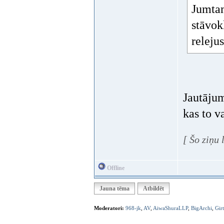
Jumtam
stāvok
relejus
Jautājum
kas to v
[ Šo ziņu 
Offline
Jauna tēma
Atbildēt
Moderatori:
968-jk
,
AV
,
AiwaShuraLLP
,
BigArchi
,
Gir