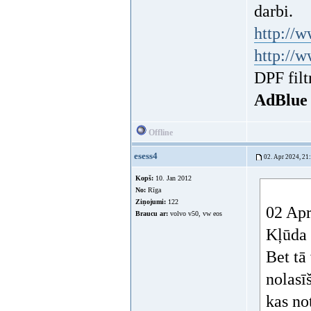
darbi.
http://w
http://w
DPF filt
AdBlue
Offline
esess4
02. Apr 2024, 21
Kopš:
10. Jan 2012
No:
Rīga
Ziņojumi:
122
02 Apr
Braucu ar:
volvo v50, vw eos
Kļūda 
Bet tā
nolasīš
kas not