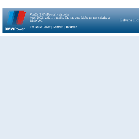
Vortāls BMWPower.lv darbojas
kopš 2002. gada 14. maija. Tas nav auto klubs un nav saistīts ar
Galvena
|
Fo
BMW AG.
Par BMWPower
|
Kontakti
|
Reklāma