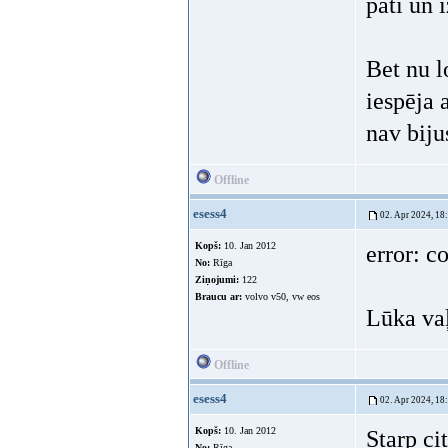
pati un 
Bet nu l
iespēja 
nav biju
Offline
esess4
02. Apr 2024, 18
Kopš:
10. Jan 2012
error: c
No:
Rīga
Ziņojumi:
122
Braucu ar:
volvo v50, vw eos
Lūka vaļ
Offline
esess4
02. Apr 2024, 18
Kopš:
10. Jan 2012
Starp ci
No:
Rīga