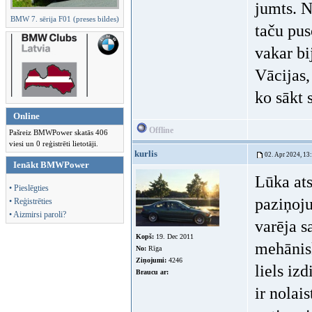
jumts. N
BMW 7. sērija F01 (preses bildes)
taču pus
vakar bi
Vācijas,
ko sākt 
Online
Offline
Pašreiz BMWPower skatās 406
viesi un 0 reģistrēti lietotāji.
kurlis
02. Apr 2024, 13
Ienākt BMWPower
Lūka ats
• Pieslēgties
paziņoju
• Reģistrēties
• Aizmirsi paroli?
varēja s
Kopš:
19. Dec 2011
mehānis
No:
Rīga
Ziņojumi:
4246
liels iz
Braucu ar:
ir nolai