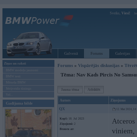
Sveiks,
Viesi!
Ie
Galvenā
Forums
Galerijas
Ziņas un raksti
Forums
»
Vispārējās diskusijas
»
Tērzē
BMW modeļu jaunumi
Tēma: Nav Kads Pircis No Samsu
BMW testi
Mēneša BMW
Sērijveida tūnings
Jauna tēma
Atbildēt
Vel...
Autors
Ziņojums
Gadījuma bilde
QX
12. Mar 2024, 14
Kopš:
18. Jul 2023
Atceros 
Ziņojumi:
2
viniem,
Braucu ar: