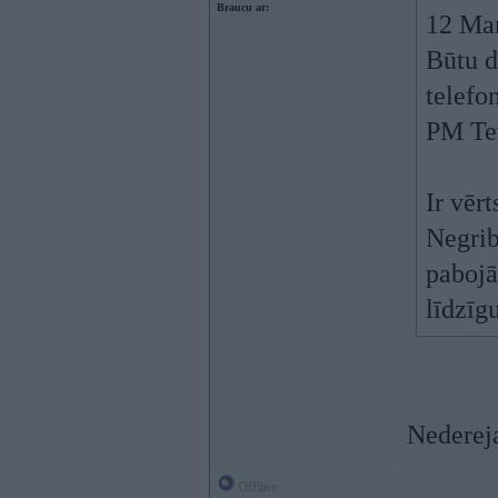
Braucu ar:
12 Ma
Būtu d
telefo
PM Te
Ir vēr
Negrib
pabojā
līdzīg
Nedereja
Offline