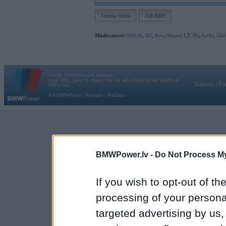
Jauna tēma
Atbildēt
Moderatori:
968-jk
,
AV
,
AiwaShuraLLP
,
BigArchi
,
Gir
Vortāls BMWPower.lv darbojas
kopš 2002. gada 14. maija. Tas nav auto klubs un nav saistīts ar
Galvena
|
Fo
BMW AG.
Par BMWPower
|
Kontakti
|
Reklāma
BMWPower.lv -
Do Not Process My
If you wish to opt-out of the
processing of your personal
targeted advertising by us