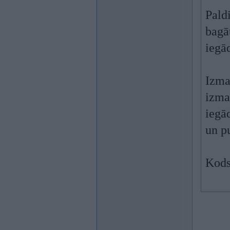
Paldi
bagā
iegād
Izma
izma
iegā
un p
Kods