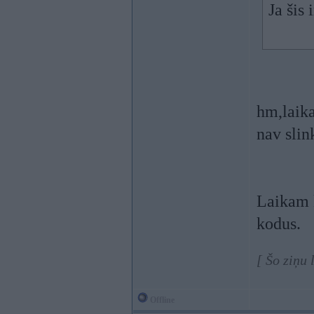
Ja šis 
hm,laika
nav slin
Laikam k
kodus.
[ Šo ziņu
Offline