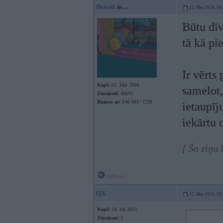
Deivid
12. Mar 2024, 16
Būtu dīv
tā kā pi
Ir vērts
Kopš:
02. Mar 2004
samelot,
Ziņojumi:
40692
Braucu ar:
E46 M3 / C5X
ietaupīj
iekārtu 
[ Šo ziņu
Offline
QX
12. Mar 2024, 16
Kopš:
18. Jul 2023
Ziņojumi:
2