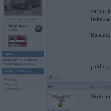
varbut k
iedot sa
Latvijas lauku tūninga šedevri
Baaaaiii
Online
Pašreiz BMWPower skatās 164
viesi un 3 reģistrēti lietotāji.
paldies.
Ienākt BMWPower
Offline
• Pieslēgties
• Reģistrēties
Indo
12. Mar 2024, 15
• Aizmirsi paroli?
Skolēni
Kopš:
18. May 2002