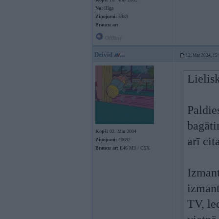
No:
Rīga
Ziņojumi:
5383
Braucu ar:
Offline
Deivid
12. Mar 2024, 15
Lielis
Paldie
bagāti
Kopš:
02. Mar 2004
arī ci
Ziņojumi:
40692
Braucu ar:
E46 M3 / C5X
Izmant
izmant
TV, le