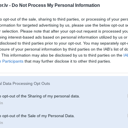
.lv -
Do Not Process My Personal Information
29. Feb 2024, 07:19
to opt-out of the sale, sharing to third parties, or processing of your per
28 Feb 2024, 23:30:56
@rainis707
rakstīja:
formation for targeted advertising by us, please use the below opt-out s
Sveiki, esmu redzējis, ka ir iespējams ielikt BMW citu ekrānu jeb CarPla
r selection. Please note that after your opt-out request is processed y
eing interest-based ads based on personal information utilized by us or
Vai šeit ir kāds ar veiksmīgu stāstu par uzstādīšanu, skaņas kvalitāti un 
disclosed to third parties prior to your opt-out. You may separately opt-
Labprāt dzirdētu izmaksas, kur pirka un plusus un mīnusus!
losure of your personal information by third parties on the IAB’s list of
. This information may also be disclosed by us to third parties on the
IA
Liels paldies!
Participants
that may further disclose it to other third parties.
Konkrētā mašīna man e61 2009
F11 ar iDrive 4.0 ieliku no Aliexpress moduli, kuru ieslēdz starp head unit
vēlāk viss darbojas, kā nākas. Mīnuss - kad šo moduli lieto, telefona skaņa 
l Data Processing Opt Outs
 auto
Ar CIC pieredzes nav, bet izskatās, ka ir variants arī priekš E60 CIC:
https:
o opt-out of the Sharing of my personal data.
In
01. Mar 2024, 08:56
o opt-out of the Sale of my Personal Data.
In
29 Feb 2024, 07:19:25
@xn3x
rakstīja: