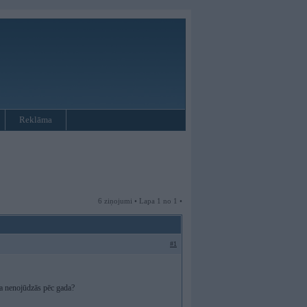
Reklāma
6 ziņojumi • Lapa 1 no 1 •
#1
 ka nenojūdzās pēc gada?