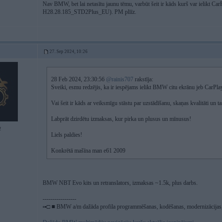
Nav BMW, bet lai netasītu jaunu tēmu, varbūt šeit ir kāds kurš var ie
H28.28.185_STD2Plus_EU). PM plīīz.
27. Sep 2024, 10:26
28 Feb 2024, 23:30:56
@rainis707
rakstīja:
Sveiki, esmu redzējis, ka ir iespējams ielikt BMW citu ekrānu jeb CarPla
Vai šeit ir kāds ar veiksmīgu stāstu par uzstādīšanu, skaņas kvalitāti un 
Labprāt dzirdētu izmaksas, kur pirka un plusus un mīnusus!
2
Liels paldies!
Konkrētā mašīna man e61 2009
BMW NBT Evo kits un retranslators, izmaksas ~1.5k, plus darbs.
-----------------
▫▪□ ■ BMW a/m dažāda profila programmēšanas, kodēšanas, modernizācijas, 