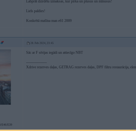
Labprāt dzirdētu izmaksas, kur pirka un plusus un mīnusus!
Liels paldies!
Konkrētā mašīna man e61 2009
28. Feb 2024, 23:45
Sāc ar F sērijas iegādi un attiecīgo NBT
-----------------
Xdrive rezerves daļas, GETRAG rezerves daļas, DPF filtru restaurācija, ele
/E46/E39