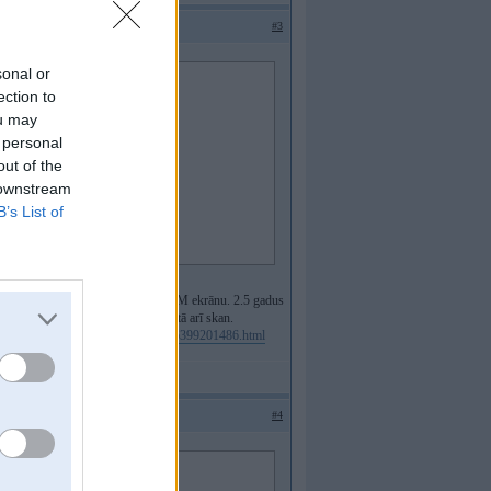
#3
sonal or
ection to
y.
ou may
 personal
tas, ka nenojūdzās pēc gada?
out of the
 downstream
B’s List of
 un ekrānu - tādā veidā saglabāju OEM ekrānu. 2.5 gadus
iet no moduļa caur mašīnas Aux un tā arī skan.
//www.aliexpress.com/item/1005006399201486.html
#4