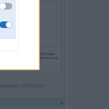
Play.
un tas, ka nenojūdzās pēc gada?
nit un ekrānu - tādā veidā saglabāju OEM ekrānu.
elefona skaņa iet no moduļa caur mašīnas Aux un tā
.uk/products/mr-...t=47429753274659
#5