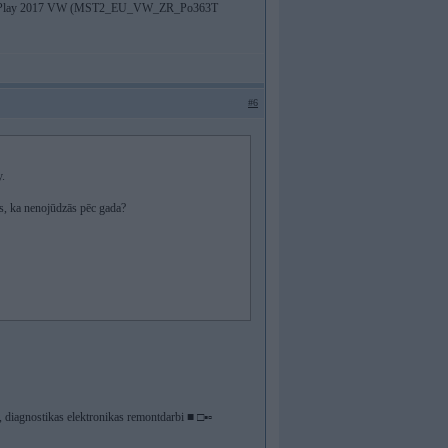
likt CarPlay 2017 VW (MST2_EU_VW_ZR_Po363T
#6
y.
tas, ka nenojūdzās pēc gada?
diagnostikas elektronikas remontdarbi ■ □▪▫