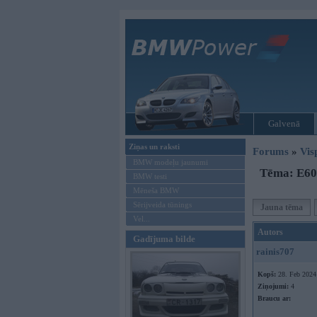
Galvenā
Ziņas un raksti
Forums
»
Vis
BMW modeļu jaunumi
Tēma: E60
BMW testi
Mēneša BMW
Sērijveida tūnings
Jauna tēma
Vel...
Autors
Gadījuma bilde
rainis707
Kopš:
28. Feb 2024
Ziņojumi:
4
Braucu ar: