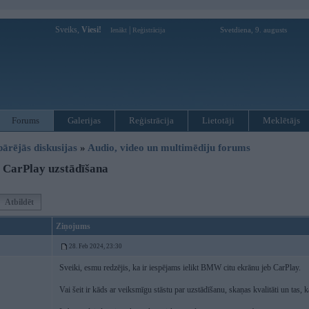
Sveiks,
Viesi!
|
Svetdiena, 9. augusts
Ienākt
Reģistrācija
Forums
Galerijas
Reģistrācija
Lietotāji
Meklētājs
pārējās diskusijas
»
Audio, video un multimēdiju forums
 CarPlay uzstādīšana
Atbildēt
Ziņojums
28. Feb 2024, 23:30
Sveiki, esmu redzējis, ka ir iespējams ielikt BMW citu ekrānu jeb CarPlay.
Vai šeit ir kāds ar veiksmīgu stāstu par uzstādīšanu, skaņas kvalitāti un tas,