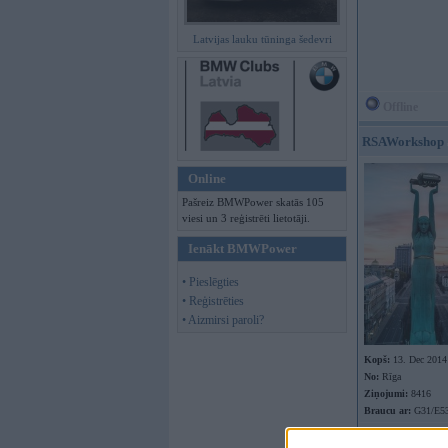
Latvijas lauku tūninga šedevri
Offline
RSAWorkshop
Online
Pašreiz BMWPower skatās 105
viesi un 3 reģistrēti lietotāji.
Ienākt BMWPower
• Pieslēgties
• Reģistrēties
• Aizmirsi paroli?
Kopš:
13. Dec 2014
No:
Rīga
Ziņojumi:
8416
Braucu ar:
G31/E53
Offline