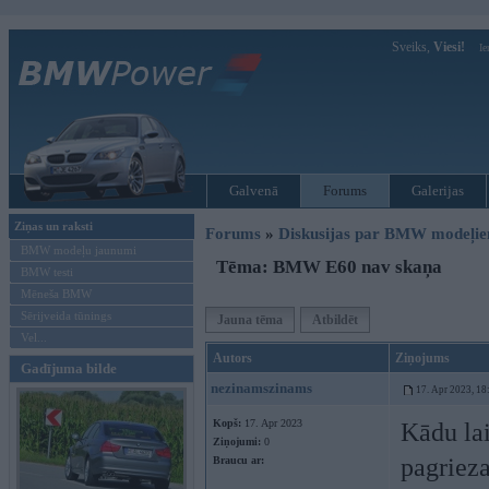
Sveiks,
Viesi!
Ie
Galvenā
Forums
Galerijas
Ziņas un raksti
Forums
»
Diskusijas par BMW modeļi
BMW modeļu jaunumi
Tēma: BMW E60 nav skaņa
BMW testi
Mēneša BMW
Sērijveida tūnings
Jauna tēma
Atbildēt
Vel...
Autors
Ziņojums
Gadījuma bilde
nezinamszinams
17. Apr 2023, 18
Kopš:
17. Apr 2023
Kādu lai
Ziņojumi:
0
pagrieza
Braucu ar: