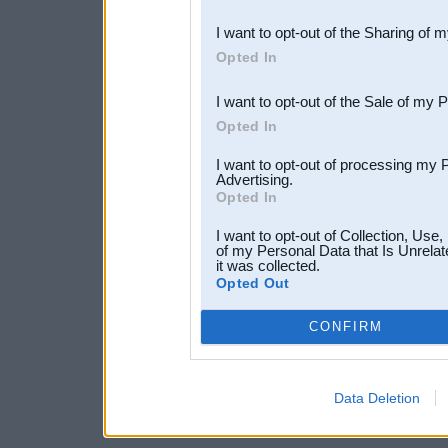
also be disclosed by us to 
I want to opt-out of the Sharing of 
Downstream Participants
th
Opted In
third parties.
I want to opt-out of the Sale of my 
Opted In
I want to opt-out of processing my 
Advertising.
Opted In
I want to opt-out of Collection, Use
of my Personal Data that Is Unrelat
it was collected.
Opted Out
CONFIRM
Data Deletion