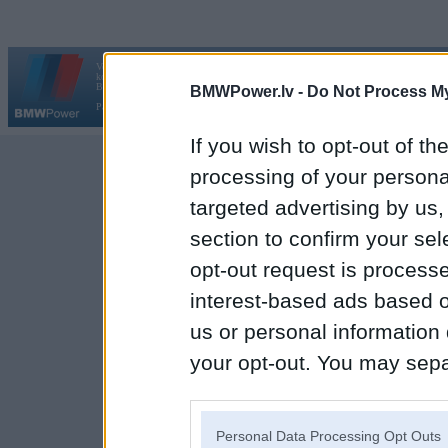
Vortāls BMWPower.lv darbojas
kopš 2002. gada 14. maija. Tas nav auto klubs un nav saistīts ar
Galvena
|
Fo
BMW AG.
BMWPower.lv -
Do Not Process My
Par BMWPower
|
Kontakti
|
Reklāma
If you wish to opt-out of the
processing of your personal
targeted advertising by us
section to confirm your sel
opt-out request is proces
interest-based ads based o
us or personal information d
your opt-out. You may separ
disclosure of your personal
IAB’s list of downstream pa
Personal Data Processing Opt Outs