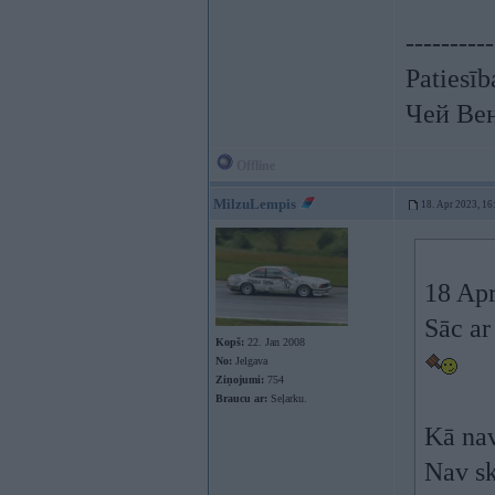
----------
Patiesīb
Чей Ве
Offline
MilzuLempis
18. Apr 2023, 16
18 Apr
Sāc ar
Kopš:
22. Jan 2008
No:
Jelgava
Ziņojumi:
754
Braucu ar:
Seļarku.
Kā na
Nav s