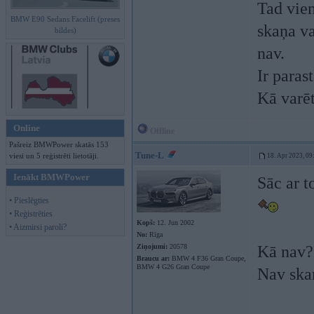
Tad vien
BMW E90 Sedans Facelift (preses
skaņa va
bildes)
nav.
Ir paras
Kā varēt
Online
Offline
Pašreiz BMWPower skatās 153
Tune-L
viesi un 5 reģistrēti lietotāji.
18. Apr 2023, 09
Ienākt BMWPower
Sāc ar t
• Pieslēgties
• Reģistrēties
Kopš:
12. Jun 2002
• Aizmirsi paroli?
No:
Rīga
Ziņojumi:
20578
Kā nav?
Braucu ar:
BMW 4 F36 Gran Coupe,
BMW 4 G26 Gran Coupe
Nav ska