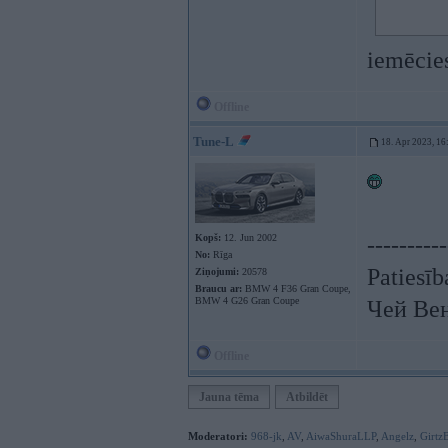
iemēcie
Offline
Tune-L
18. Apr 2023, 16
Kopš:
12. Jun 2002
----------
No:
Rīga
Patiesīb
Ziņojumi:
20578
Braucu ar:
BMW 4 F36 Gran Coupe,
BMW 4 G26 Gran Coupe
Чей Ве
Offline
Jauna tēma
Atbildēt
Moderatori:
968-jk
,
AV
,
AiwaShuraLLP
,
Angelz
,
Girtz