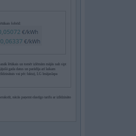
ētākais šobrīd:
 sanāk lētākais un tomēr izlēmām mājās nah sipt
jušā gada datus un parādīja arī laikam
īdzinātais vai pēc fakta), LG lmājaslapa
akstīt, nācās paņemt elastīgo tarifu ar izlīdzināto