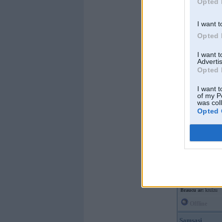
Opted 
Braucu ar:
I want t
Opted 
I want 
Advertis
Opted 
I want t
Offline
of my P
was col
Opted 
RaL
Kopš:
23. Jul 2006
No:
Rīga
Ziņojumi:
4076
Braucu ar:
kruīzu
Offline
Samsasi