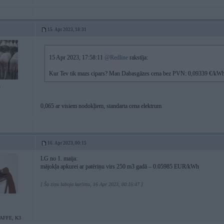
15. Apr 2023, 18:31
15 Apr 2023, 17:58:11
@Redline
rakstīja:
Kur Tev tik mazs cipars? Man Dabasgāzes cena bez PVN: 0,09339 €/kWh
4
0,065 ar visiem nodokļiem, standarta cena elektrum
16. Apr 2023, 00:15
LG no 1. maija:
mājokļa apkurei ar patēriņu virs 250 m3 gadā – 0.05985 EUR/kWh
[ Šo ziņu laboja karlitto, 16 Apr 2023, 00:16:47 ]
FFE, K3