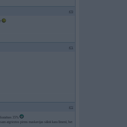
#70
u?
#71
#72
ums šomēnes 35%
isam atgrieztos pirms maskavijas sāktā kara līmenī, bet