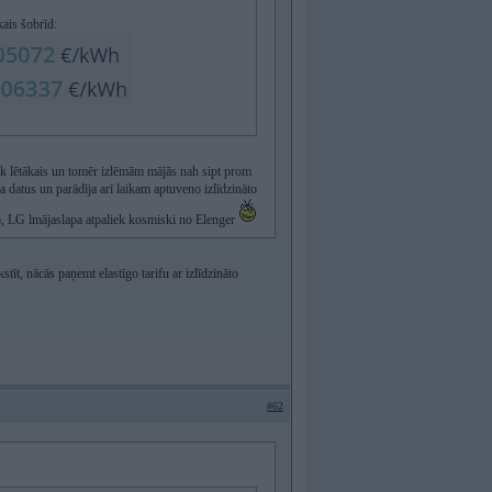
kais šobrīd:
nāk lētākais un tomēr izlēmām mājās nah sipt prom
 datus un parādīja arī laikam aptuveno izlīdzināto
), LG lmājaslapa atpaliek kosmiski no Elenger
tīt, nācās paņemt elastīgo tarifu ar izlīdzināto
#62