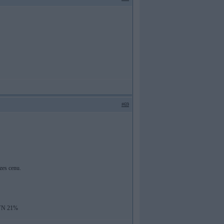
#69
zes cenu.
PVN 21%