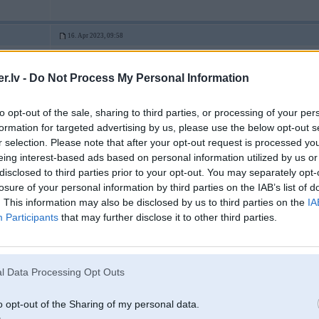
16. Apr 2023, 09:58
16 Apr 2023, 00:15:48
@karlitto
rakstīja:
.lv -
Do Not Process My Personal Information
LG no 1. maija:
mājokļa apkurei ar patēriņu virs 250 m3 gadā – 0.05985 EUR/kWh
to opt-out of the sale, sharing to third parties, or processing of your per
4
formation for targeted advertising by us, please use the below opt-out s
r selection. Please note that after your opt-out request is processed y
Tiešām kāds turpinas maksāt krievijas gāzei?
eing interest-based ads based on personal information utilized by us or
disclosed to third parties prior to your opt-out. You may separately opt-
losure of your personal information by third parties on the IAB’s list of
. This information may also be disclosed by us to third parties on the
IA
16. Apr 2023, 10:08
Participants
that may further disclose it to other third parties.
16 Apr 2023, 09:58:23
@Samsasi
rakstīja:
l Data Processing Opt Outs
16 Apr 2023, 00:15:48
@karlitto
rakstīja:
8
LG no 1. maija:
mājokļa apkurei ar patēriņu virs 250 m3 gadā – 0.05985 EUR/kWh
o opt-out of the Sharing of my personal data.