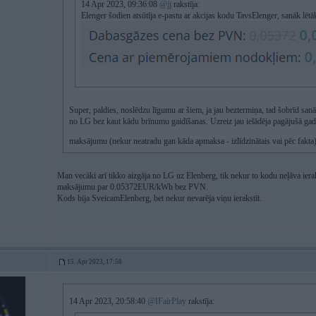
14 Apr 2023, 09:36:08
@jj
rakstīja:
Elenger šodien atsūtīja e-pastu ar akcijas kodu TavsElenger, sanāk lētā
Super, paldies, noslēdzu līgumu ar šiem, ja jau beztermiņa, tad šobrīd sa
no LG bez kaut kādu brīnumu gaidīšanas. Uzreiz jau ielādēja pagājušā gada
maksājumu (nekur neatradu gan kāda apmaksa - izlīdzinātais vai pēc fakta
Man vecāki arī tikko aizgāja no LG uz Elenberg, tik nekur to kodu neļāva ieraks
maksājumu par 0.05372EUR/kWh bez PVN.
Kods bija SveicamElenberg, bet nekur nevarēja viņu ierakstīt.
15. Apr 2023, 17:58
14 Apr 2023, 20:58:40
@IFairPlay
rakstīja: