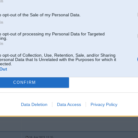
In
o opt-out of the Sale of my Personal Data.
Tiešām kāds turpinas maksāt krievijas gāzei?
In
to opt-out of processing my Personal Data for Targeted
Laikam, ja reiz Krievijai eksporta apjomi tikai palielinās ... Dīzelis iet uz Indi
ing.
uz arābiem un atpakaļ uz EU pārstrādātājiem ... LNG iztrūkumu piešpricē Ķīna,
In
štatiem ... faktiski nekas īsti nav mainījies, tikai EU par visu maksā hvz cik rei
o opt-out of Collection, Use, Retention, Sale, and/or Sharing
ersonal Data that Is Unrelated with the Purposes for which it
lected.
Out
16. Apr 2023, 11:30
Tā nu gan nav. Krievijai ienākumi ir krietni kritušies. Visi, kas pērk degvielu u
CONFIRM
Data Deletion
Data Access
Privacy Policy
16. Apr 2023, 11:35