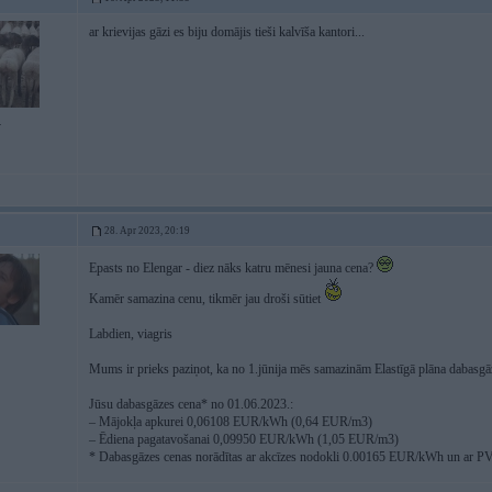
ar krievijas gāzi es biju domājis tieši kalvīša kantori...
4
28. Apr 2023, 20:19
Epasts no Elengar - diez nāks katru mēnesi jauna cena?
Kamēr samazina cenu, tikmēr jau droši sūtiet
Labdien, viagris
Mums ir prieks paziņot, ka no 1.jūnija mēs samazinām Elastīgā plāna dabasgā
Jūsu dabasgāzes cena* no 01.06.2023.:
– Mājokļa apkurei 0,06108 EUR/kWh (0,64 EUR/m3)
– Ēdiena pagatavošanai 0,09950 EUR/kWh (1,05 EUR/m3)
* Dabasgāzes cenas norādītas ar akcīzes nodokli 0.00165 EUR/kWh un ar 