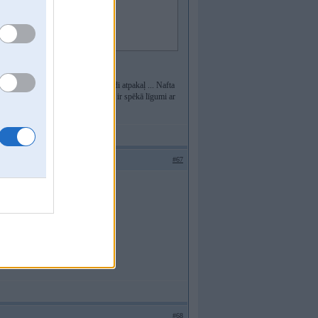
ju un tālāk caur Belģiju un Nīderlandi atpakaļ ... Nafta
jo iepērk no Krievijas lētāk, nekā ir spēkā līgumi ar
zes vairāk ...
#67
n gāzu, to dara pa lēto
#68