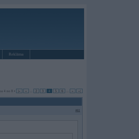
Reklāma
pa 4 no 8 •
|«
«
...
2
3
4
5
6
...
»
»|
#61