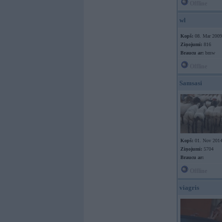
Offline
wl
Kopš:
08. Mar 2009
Ziņojumi:
816
Braucu ar:
bmw
Offline
Samsasi
Kopš:
01. Nov 201
Ziņojumi:
5704
Braucu ar:
Offline
viagris