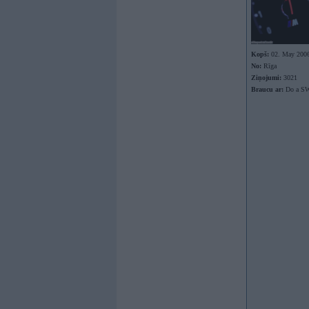
Kopš:
02. May 200
No:
Rīga
Ziņojumi:
3021
Braucu ar:
Do a SW