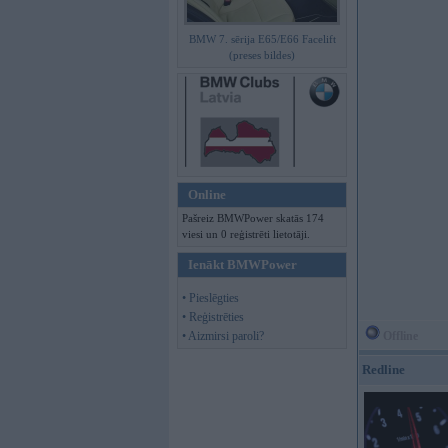
BMW 7. sērija E65/E66 Facelift
(preses bildes)
Online
Pašreiz BMWPower skatās 174
viesi un 0 reģistrēti lietotāji.
Ienākt BMWPower
• Pieslēgties
• Reģistrēties
• Aizmirsi paroli?
Offline
Redline