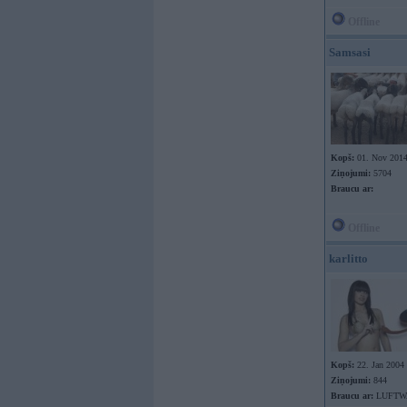
Offline
Samsasi
Kopš:
01. Nov 201
Ziņojumi:
5704
Braucu ar:
Offline
karlitto
Kopš:
22. Jan 2004
Ziņojumi:
844
Braucu ar:
LUFTWA