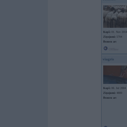
Kopš:
01. Nov 201
Ziņojumi:
5704
Braucu ar:
Offline
viagris
Kopš:
06. Jul 2004
Ziņojumi:
4800
Braucu ar: