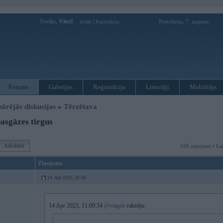
Sveiks,
Viesi!
|
Piektdiena, 7. augusts
Ienākt
Reģistrācija
Forums
Galerijas
Reģistrācija
Lietotāji
Meklētājs
pārējās diskusijas
»
Tērzētava
asgāzes tirgus
Atbildēt
160 ziņojumi • La
Ziņojums
14. Apr 2023, 20:58
14 Apr 2023, 11:09:34
@viagris
rakstīja: