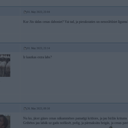
01. May 2023, 23:04
Kur Jūs tādas cenas daboniet? Vai tad, ja pierakstaties un nenoslēdziet līgum
01. May 2023, 23:14
Ir kautkas extra labs?
4
26. May 2023, 09:50
Nu ko, jācer gāzes cenas nākammēnes pamatīgi kritīsies, ja jau biržās krit
Gribētos jau labāk uz gadu nofiksēt, pofig, ja pārmaksātu beigās, ja cenas pav