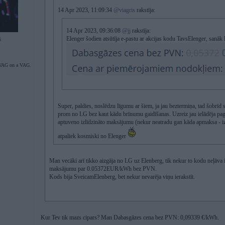
14 Apr 2023, 11:09:34
@viagris
rakstīja:
14 Apr 2023, 09:36:08
@jj
rakstīja:
Elenger šodien atsūtīja e-pastu ar akcijas kodu TavsElenger, sanāk l
6
AG on a VAG.
Super, paldies, noslēdzu līgumu ar šiem, ja jau beztermiņa, tad šobrīd
prom no LG bez kaut kādu brīnumu gaidīšanas. Uzreiz jau ielādēja pagā
aptuveno izlīdzināto maksājumu (nekur neatradu gan kāda apmaksa - izl
atpaliek kosmiski no Elenger
Man vecāki arī tikko aizgāja no LG uz Elenberg, tik nekur to kodu neļāva ier
maksājumu par 0.05372EUR/kWh bez PVN.
Kods bija SveicamElenberg, bet nekur nevarēja viņu ierakstīt.
Kur Tev tik mazs cipars? Man Dabasgāzes cena bez PVN: 0,09339 €/kWh.