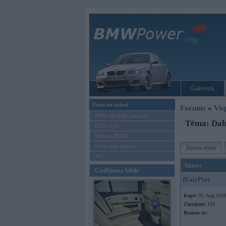
Galvenā
Ziņas un raksti
Forums
»
Vis
BMW modeļu jaunumi
Tēma: Dab
BMW testi
Mēneša BMW
Sērijveida tūnings
Jauna tēma
Vel...
Autors
Gadījuma bilde
IFairPlay
Kopš:
31. Aug 2010
Ziņojumi:
110
Braucu ar: