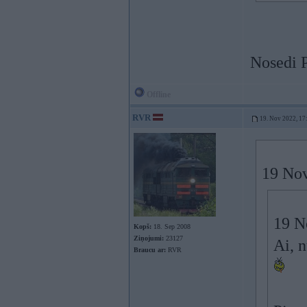
Nosedi P
Offline
RVR
19. Nov 2022, 17
19 Nov
19 N
Kopš:
18. Sep 2008
Ziņojumi:
23127
Ai, 
Braucu ar:
RVR