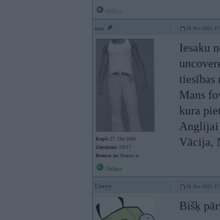
Offline
ozo
19. Nov 2022, 17
Iesaku n
uncovere
tiesības
Mans fov
kura pie
Anglijai 
Vācija, 
Kopš:
27. Oct 2005
Ziņojumi:
19117
Braucu ar:
Braucu ar
Online
Corey
20. Nov 2022, 17
Bišķ pār