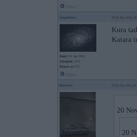
Offline
Amphiney
20. Nov 2022, 19
Kura ta
Katara i
Kopš:
04. Apr 2014
Ziņojumi:
1171
Braucu ar:
F11
Offline
thirteen
20. Nov 2022, 19
20 Nov
20 N