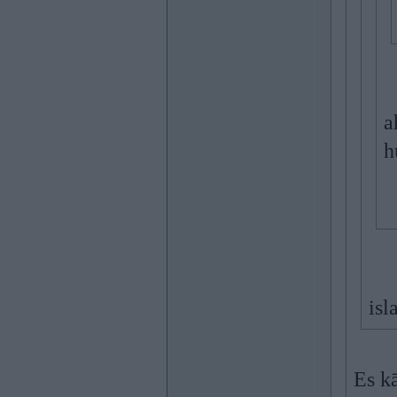
a
h
isl
Es k