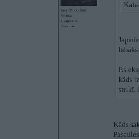
Kata
Kopš:
27. Oct 2015
No:
Rīga
Ziņojumi:
95
Braucu ar:
Japāna 
labāks
P.s ek
kāds iz
striķī
Kāds sak
Pasaules