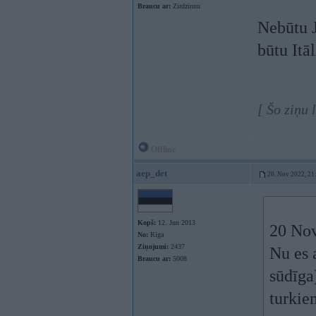
Braucu ar:
Zirdzinnu
Nebūtu J
būtu Itāl
[ Šo ziņu
Offline
aep_det
20. Nov 2022, 21
Kopš:
12. Jun 2013
20 Nov
No:
Rīga
Ziņojumi:
2437
Nu es 
Braucu ar:
5008
sūdīga
turkie