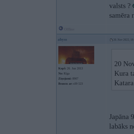
valsts ?
samēra n
Offline
abyss
20. Nov 2022, 19
20 Nov
Kopš:
26. Jun 2013
Kura 
No:
Rīga
Ziņojumi:
8907
Katara
Braucu ar:
e39 523
Japāna 9
labāks n