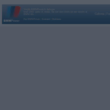
Vortāls BMWPower.lv darbojas
kopš 2002. gada 14. maija. Tas nav auto klubs un nav saistīts ar
Galvena
|
Fo
BMW AG.
Par BMWPower
|
Kontakti
|
Reklāma