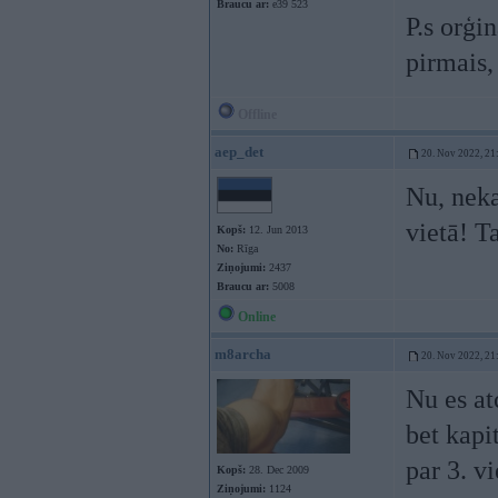
Braucu ar:
e39 523
P.s orģi
pirmais
Offline
aep_det
20. Nov 2022, 21
Nu, neka
vietā! T
Kopš:
12. Jun 2013
No:
Rīga
Ziņojumi:
2437
Braucu ar:
5008
Online
m8archa
20. Nov 2022, 21
Nu es at
bet kapi
par 3. v
Kopš:
28. Dec 2009
Ziņojumi:
1124