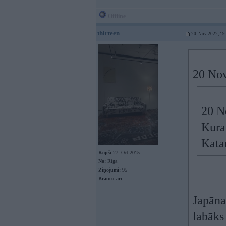
Offline
thirteen
20. Nov 2022, 19
20 Nov
20 N
Kura
Kata
Kopš:
27. Oct 2015
No:
Rīga
Ziņojumi:
95
Braucu ar:
Japāna 
labāks