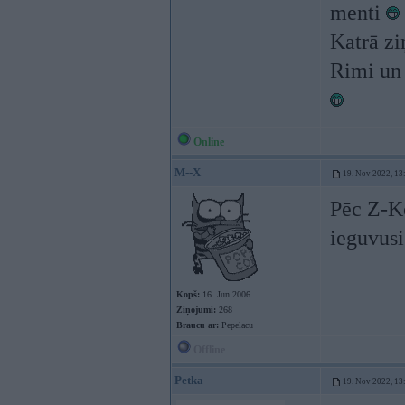
menti
Katrā zi
Rimi un 
Online
M--X
19. Nov 2022, 13
Pēc Z-Ko
ieguvusi
Kopš:
16. Jun 2006
Ziņojumi:
268
Braucu ar:
Pepelacu
Offline
Petka
19. Nov 2022, 13