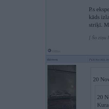
P.s eksp
kāds izl
striķī. 
[ Šo ziņu 
Offline
thirteen
20. Nov 2022, 19
20 Nov
20 N
Kura