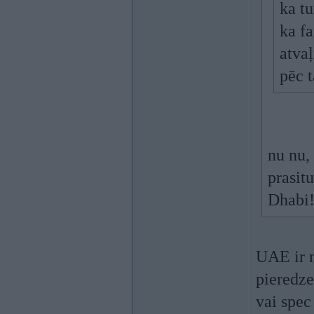
ka tu
ka fa
atva
pēc 
nu nu, 
prasitu
Dhabi!
UAE ir n
pieredze
vai spec