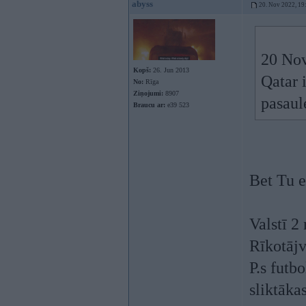
abyss
20. Nov 2022, 19
20 Nov
Kopš:
26. Jun 2013
Qatar 
No:
Rīga
Ziņojumi:
8907
pasaul
Braucu ar:
e39 523
Bet Tu e
Valstī 2
Rīkotājv
P.s futb
sliktāk