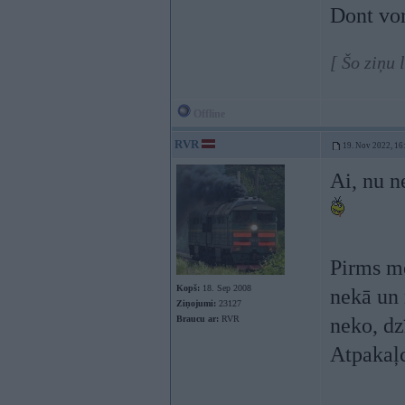
Dont vor
[ Šo ziņu
Offline
RVR
19. Nov 2022, 16
Ai, nu n
Pirms mē
Kopš:
18. Sep 2008
nekā un 
Ziņojumi:
23127
Braucu ar:
RVR
neko, dz
Atpakaļc