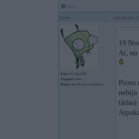
Offline
Corey
19. Nov 2022, 17
19 Nov
Ai, nu
Kopš:
18. Aug 2008
Ziņojumi:
2546
Pirms 
Braucu ar:
gc8 type-ra Honda crx
nebija
tādas)
Atpaka