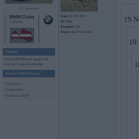
F13 kabriolets
Kopš:
20. Oct 2011
19 N
No:
Rīga
Ziņojumi:
526
Braucu ar:
i3 & Subaru
19
Online
Pašreiz BMWPower skatās 114
1
viesi un 5 reģistrēti lietotāji.
Ienākt BMWPower
• Pieslēgties
• Reģistrēties
• Aizmirsi paroli?