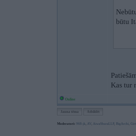
Nebūtu
būtu It
Patiešā
Kas tur 
Online
Jauna tēma
Atbildēt
Moderatori:
968-jk
,
AV
,
AiwaShuraLLP
,
BigArchi
,
Gir