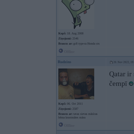
Kopš:
18. Aug 2008
Ziņojumi:
2546
Braucu ar:
gc8 type-ra Honda crx
Offline
Rudzins
20. Nov 2022, 19
Qatar ir
čempī
Kopš:
06. Oct 2011
Ziņojumi:
2587
Braucu ar:
tavas sievas māsīcas
bērna krustmātes māsu
Offline