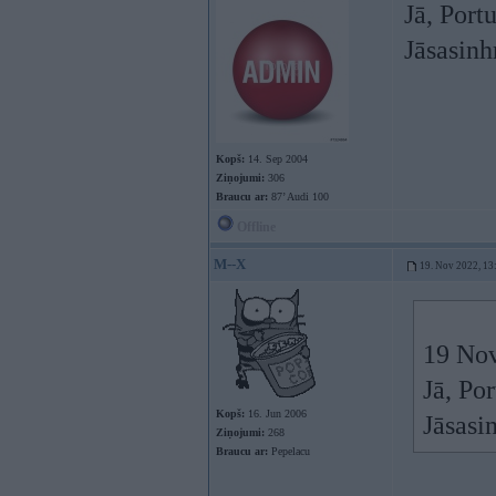
Jā, Port
Jāsasinh
Kopš:
14. Sep 2004
Ziņojumi:
306
Braucu ar:
87’ Audi 100
Offline
M--X
19. Nov 2022, 13
19 Nov
Jā, Po
Kopš:
16. Jun 2006
Jāsasi
Ziņojumi:
268
Braucu ar:
Pepelacu