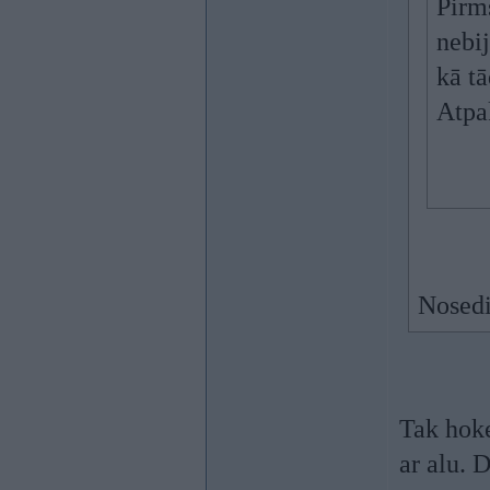
Pirms
nebi
kā t
Atpa
Nosedi
Tak hoke
ar alu. D