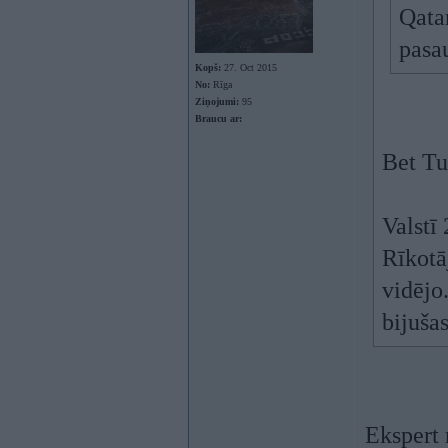
Qata
pasa
Kopš:
27. Oct 2015
No:
Rīga
Ziņojumi:
95
Braucu ar:
Bet Tu
Valstī
Rīkotā
vidējo.
bijuša
Ekspert 