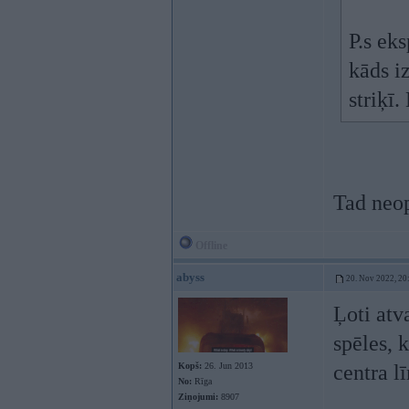
P.s ek
kāds iz
striķī
Tad neop
Offline
abyss
20. Nov 2022, 20
Ļoti atv
spēles, 
Kopš:
26. Jun 2013
centra l
No:
Rīga
Ziņojumi:
8907