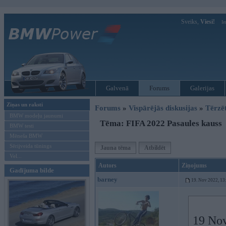
Sveiks,
Viesi!
Ie
Galvenā
Forums
Galerijas
Ziņas un raksti
Forums
»
Vispārējās diskusijas
»
Tērzē
BMW modeļu jaunumi
Tēma: FIFA 2022 Pasaules kauss
BMW testi
Mēneša BMW
Sērijveida tūnings
Jauna tēma
Atbildēt
Vel...
Autors
Ziņojums
Gadījuma bilde
barney
19. Nov 2022, 13
19 Nov