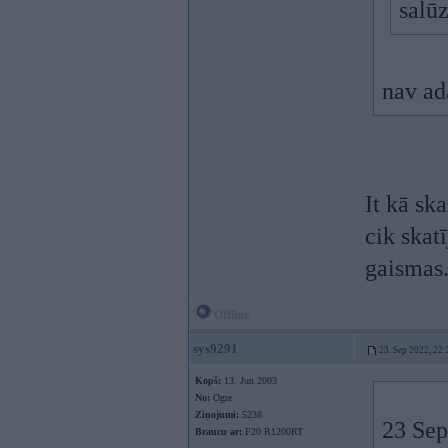
salūz
nav ad
It kā sk
cik skat
gaismas.
Offline
sys9291
23. Sep 2022, 22:
Kopš:
13. Jun 2003
No:
Ogre
Ziņojumi:
5238
23 Sep
Braucu ar:
F20 R1200RT