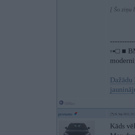
[ Šo ziņu 
----------
▫▪□ ■ B
moderniz
Dažādu 
jauninā
Offline
protams
26. Sep 2022, 23:
Kāds vēl