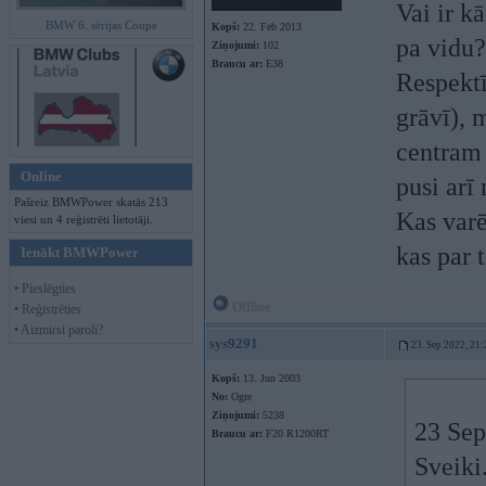
Vai ir k
BMW 6. sērijas Coupe
Kopš:
22. Feb 2013
pa vidu?
Ziņojumi:
102
Braucu ar:
E38
Respektī
grāvī), 
centram 
Online
pusi arī 
Pašreiz BMWPower skatās 213
Kas varē
viesi un 4 reģistrēti lietotāji.
kas par 
Ienākt BMWPower
• Pieslēgties
Offline
• Reģistrēties
• Aizmirsi paroli?
sys9291
23. Sep 2022, 21:
Kopš:
13. Jun 2003
No:
Ogre
Ziņojumi:
5238
23 Sep
Braucu ar:
F20 R1200RT
Sveiki