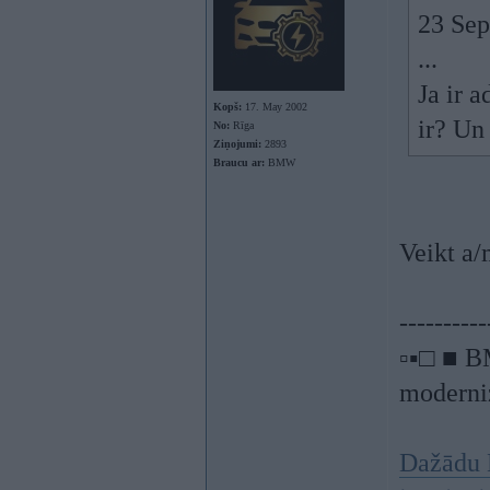
23 Sep
...
Ja ir a
Kopš:
17. May 2002
ir? Un
No:
Rīga
Ziņojumi:
2893
Braucu ar:
BMW
Veikt a/
----------
▫▪□ ■ B
moderniz
Dažādu 