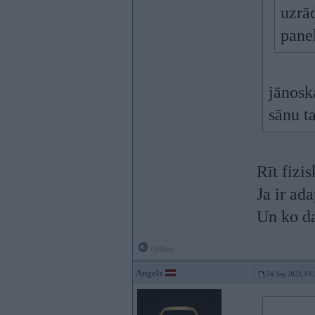
uzrā
panel
jānosk
sānu ta
Rīt fizi
Ja ir ad
Un ko da
Offline
Angelz
24. Sep 2022, 03: