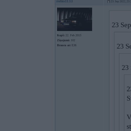
robis1133
23. Sep 2022, 23:
23 Sep
Kopš:
22. Feb 2013
Ziņojumi:
102
23 S
Braucu ar:
E38
23 
2
S
V
s