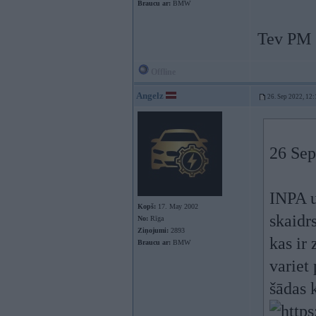
Braucu ar:
BMW
Tev PM
Offline
Angelz
26. Sep 2022, 12:
26 Sep
INPA u
Kopš:
17. May 2002
skaidrs
No:
Rīga
Ziņojumi:
2893
kas ir
Braucu ar:
BMW
variet 
šādas 