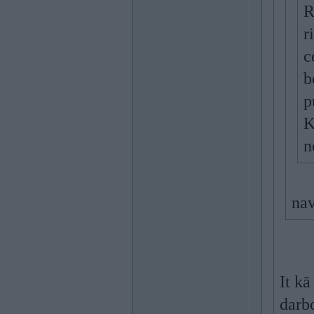
R
r
c
b
p
K
n
nav
It kā
darbo