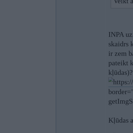
Veikt 
INPA uzr
skaidrs 
ir zem b
pateikt 
kļūdas)?
border="
getImgSi
Kļūdas a