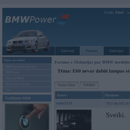
Sveiks,
Viesi!
Ie
Galvenā
Forums
Galerijas
Ziņas un raksti
Forums
»
Diskusijas par BMW modeļi
BMW modeļu jaunumi
Tēma: E60 nevar dabūt lampas sta
BMW testi
Mēneša BMW
Sērijveida tūnings
Jauna tēma
Atbildēt
Vel...
Autors
Ziņojums
Gadījuma bilde
robis1133
23. Sep 2022, 19:
Sveiki.