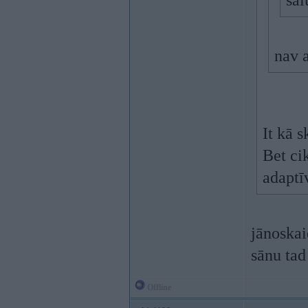
sal
nav a
It kā s
Bet ci
adaptī
jānoskai
sānu tad
Offline