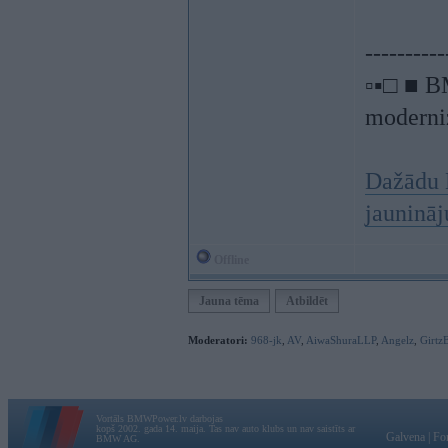
----------
▫▪□ ■ B
moderniz
Dažādu 
jauninā
Offline
Jauna tēma
Atbildēt
Moderatori:
968-jk
,
AV
,
AiwaShuraLLP
,
Angelz
,
Girtz
Vortāls BMWPower.lv darbojas
kopš 2002. gada 14. maija. Tas nav auto klubs un nav saistīts ar
Galvena
|
Fo
BMW AG.