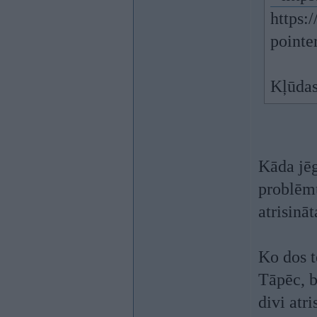
https:
pointe
Kļūdas
Kāda jē
problēmu
atrisināt
Ko dos t
Tāpēc, b
divi atri