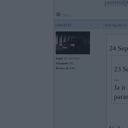
jauninā
Offline
robis1133
26. Sep 2022, 11:
24 Sep
Kopš:
22. Feb 2013
Ziņojumi:
102
23 S
Braucu ar:
E38
...
Ja ir
paras