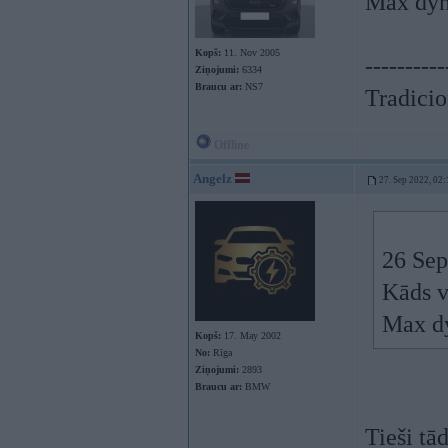
Max dyna
Kopš:
11. Nov 2005
----------
Ziņojumi:
6334
Braucu ar:
NS7
Tradicion
Offline
Angelz
27. Sep 2022, 02:
26 Sep
Kāds v
Max dy
Kopš:
17. May 2002
No:
Rīga
Ziņojumi:
2893
Braucu ar:
BMW
Tieši tā