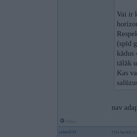
Vai ir
horizo
Respekt
(spīd 
kādus 
tālāk u
Kas va
salūzus
nav adap
Offline
robis1133
23. Sep 2022, 21: