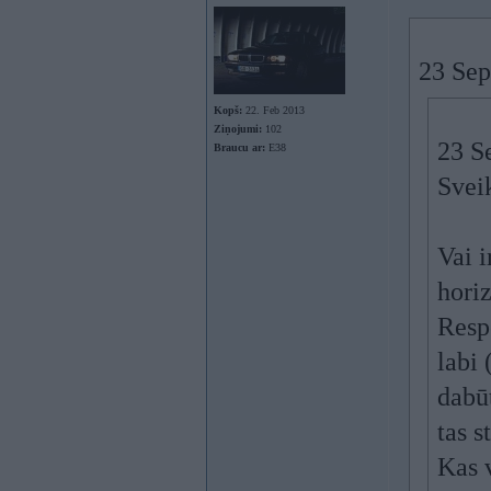
23 Sep
Kopš:
22. Feb 2013
Ziņojumi:
102
23 S
Braucu ar:
E38
Sveik
Vai i
horiz
Respe
labi 
dabū
tas s
Kas v