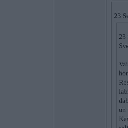
23 S
23 
Sve
Vai
hor
Res
lab
dab
un 
Kas