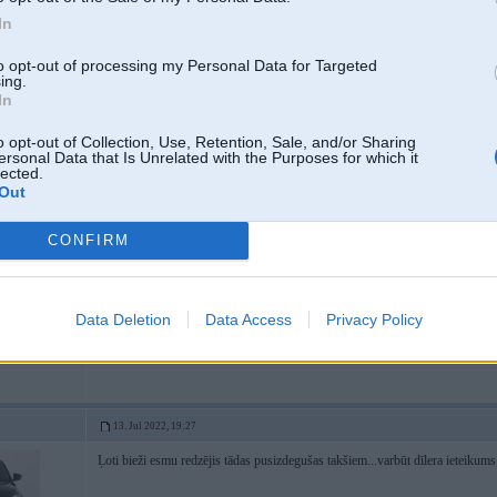
In
12. Jul 2022, 15:31
to opt-out of processing my Personal Data for Targeted
Dilers nav neko tadu darijis un piedava mainit visu lukturi, lukturi.lv ari atte
ing.
In
o opt-out of Collection, Use, Retention, Sale, and/or Sharing
ersonal Data that Is Unrelated with the Purposes for which it
lected.
12. Jul 2022, 16:20
Out
ja jutūbā saka, ka sīkums, tad jāmaina pašam
CONFIRM
Data Deletion
Data Access
Privacy Policy
13. Jul 2022, 19:27
Ļoti bieži esmu redzējis tādas pusizdegušas takšiem...varbūt dīlera ieteikums 
-----------------