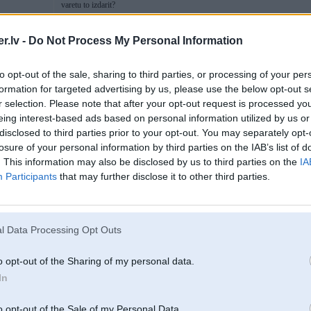
varetu to izdarit?
.lv -
Do Not Process My Personal Information
12. Jul 2022, 15:21
to opt-out of the sale, sharing to third parties, or processing of your per
dīleris nav opcija? Vai arī tiek meklēts, ka tik lētāk?
formation for targeted advertising by us, please use the below opt-out s
r selection. Please note that after your opt-out request is processed y
eing interest-based ads based on personal information utilized by us or
disclosed to third parties prior to your opt-out. You may separately opt-
losure of your personal information by third parties on the IAB’s list of
. This information may also be disclosed by us to third parties on the
IA
6
Participants
that may further disclose it to other third parties.
l Data Processing Opt Outs
12. Jul 2022, 15:23
lukturiem lv esi interesējies? Vismaz citiem modeļiem viņi šādas lietas ir save
o opt-out of the Sharing of my personal data.
In
200RT
o opt-out of the Sale of my Personal Data.