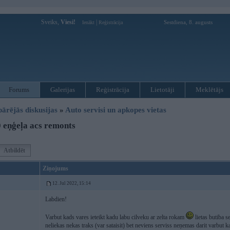
Sveiks,
Viesi!
|
Sestdiena, 8. augusts
Ienākt
Reģistrācija
Forums
Galerijas
Reģistrācija
Lietotāji
Meklētājs
pārējās diskusijas
»
Auto servisi un apkopes vietas
 eņģeļa acs remonts
Atbildēt
Ziņojums
12. Jul 2022, 15:14
Labdien!
Varbut kads vares ieteikt kadu labu cilveku ar zelta rokam
lietas butiba 
neliekas nekas traks (var sataisit) bet neviens serviss neņemas darit varbut k