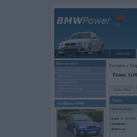
Galvenā
Ziņas un raksti
Forums
»
Vis
BMW modeļu jaunumi
Tēma: G30
BMW testi
Mēneša BMW
Sērijveida tūnings
Jauna tēma
Vel...
Autors
Gadījuma bilde
AltroksRalfs
Kopš:
12. Jul 2022
Ziņojumi:
1
Braucu ar: