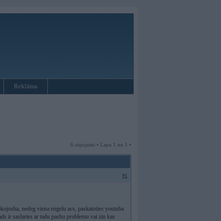
Reklāma
6 ziņojumi • Lapa 1 no 1 •
#1
sekojosha, nedeg viena engelu acs, paskatoties youtuba
ads ir saslaries ar tadu pashu problemu vai zin kas