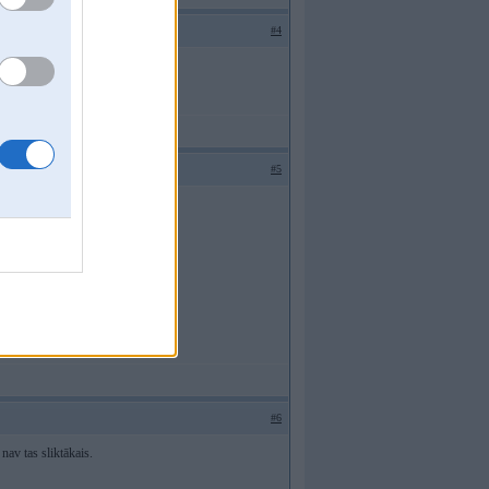
#4
ica
#5
#6
nav tas sliktākais.