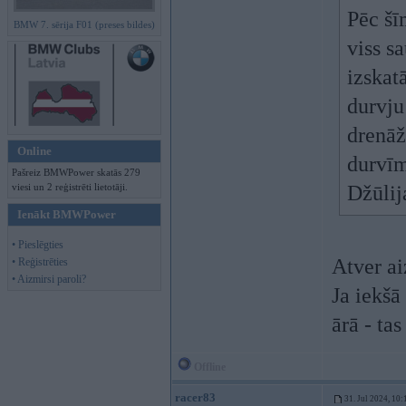
Pēc šī
BMW 7. sērija F01 (preses bildes)
viss s
izskatā
durvju
drenāž
Online
durvīm
Pašreiz BMWPower skatās 279
viesi un 2 reģistrēti lietotāji.
Džūlij
Ienākt BMWPower
• Pieslēgties
Atver ai
• Reģistrēties
• Aizmirsi paroli?
Ja iekšā 
ārā - tas 
Offline
racer83
31. Jul 2024, 10: