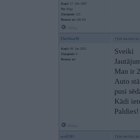
Kopš:
17. Dec 2007
No:
Rīga
Ziņojumi:
123
Braucu ar:
e36 e61
Offline
TheWooM
09. Feb 2025, 01
Kopš:
08. Jan 2025
Sveiki
Ziņojumi:
9
Jautāju
Braucu ar:
Man ir 2
Auto stā
pusi sēd
Kādi iet
Paldies!
Offline
sys9291
09. Feb 2025, 09