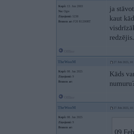
Kopš:
13. Jun 2003
ja stāvo
No:
Ogre
kaut kād
Ziņojumi:
5238
Braucu ar:
F20 R1200RT
visdrīzā
redzējis.
Offline
TheWooM
27. Feb 2025, 10
Kopš:
08. Jan 2025
Kāds va
Ziņojumi:
9
numuru?
Braucu ar:
Offline
TheWooM
27. Feb 2025, 10
Kopš:
08. Jan 2025
Ziņojumi:
9
Braucu ar:
09 Feb