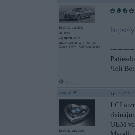
Kopš:
12. Jun 2002
https:/
No:
Rīga
Ziņojumi:
20578
Braucu ar:
BMW 4 F36 Gran
Coupe, BMW 4 G26 Gran Coupe
----------
Patiesīb
Чей Ве
Offline
Artis_D
18. Aug 2024, 21
LCI aiz
risināju
OEM vai
Kopš:
22. Aug 2002
Marelli.