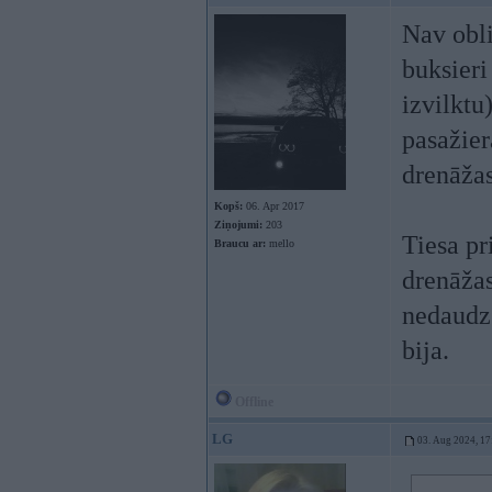
Nav obli
buksieri
izvilktu
pasažier
drenāžas
Kopš:
06. Apr 2017
Ziņojumi:
203
Tiesa pr
Braucu ar:
mello
drenāžas
nedaudz.
bija.
Offline
LG
03. Aug 2024, 17