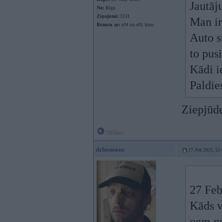
Jautāj
No:
Rīga
Ziņojumi:
3131
Man ir
Braucu ar:
e34 un e91 kuuc
Auto s
to pus
Kādi i
Paldie
Ziepjūd
Offline
dzhonsons
27. Feb 2025, 13
27 Feb
Kāds v
oem nu