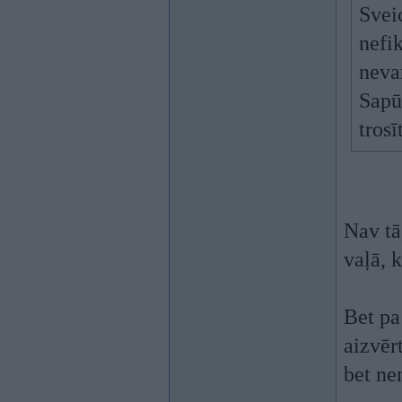
Sveic
nefi
nevar
Sapūs
tros
Nav tā
vaļā, k
Bet pa
aizvērt
bet ne