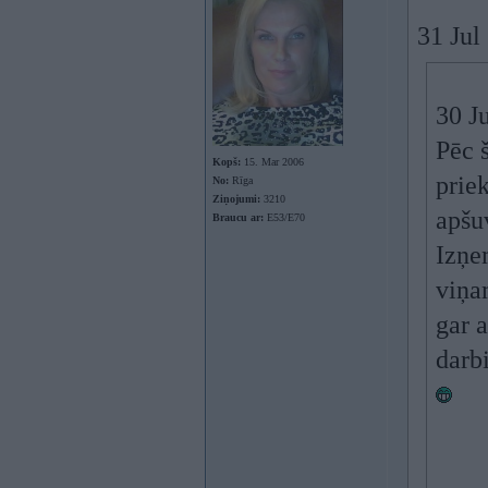
31 Jul
30 J
Pēc 
Kopš:
15. Mar 2006
prie
No:
Rīga
Ziņojumi:
3210
apšuv
Braucu ar:
E53/E70
Izņe
viņam
gar 
darb