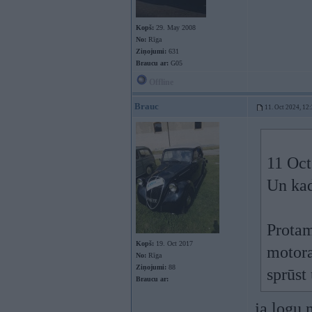
Kopš:
29. May 2008
No:
Rīga
Ziņojumi:
631
Braucu ar:
G05
Offline
Brauc
11. Oct 2024, 12
11 Oct
Un kad
Protam
Kopš:
19. Oct 2017
motora
No:
Rīga
Ziņojumi:
88
sprūst
Braucu ar:
ja logu 