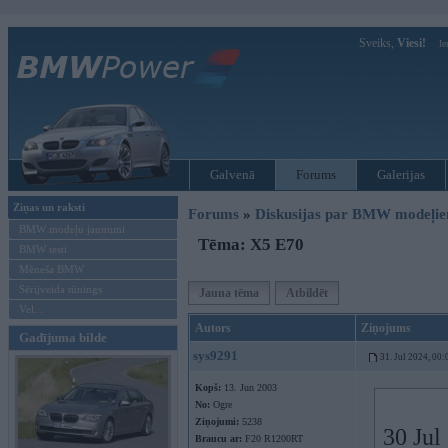
Sveiks,
Viesi!
Ie
Galvenā
Forums
Galerijas
Ziņas un raksti
Forums
»
Diskusijas par BMW modeļi
BMW modeļu jaunumi
Tēma: X5 E70
BMW testi
Mēneša BMW
Sērijveida tūnings
Jauna tēma
Atbildēt
Vel...
Autors
Ziņojums
Gadījuma bilde
sys9291
31. Jul 2024, 00:
Kopš:
13. Jun 2003
No:
Ogre
Ziņojumi:
5238
30 Jul
Braucu ar:
F20 R1200RT