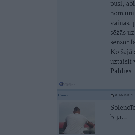
pusi, ab
nomainit
vainas, 
sēžās uz
sensor f
Ko šajā 
uztaisit
Paldies
Offline
Cmon
05. Feb 2025, 08
Solenoīd
bija...