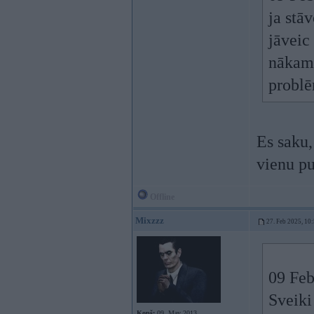
ja stā
jāveic
nākama
problē
Es saku,
vienu pu
Offline
Mixzzz
27. Feb 2025, 10
09 Feb
Sveiki
Kopš:
09. May 2013