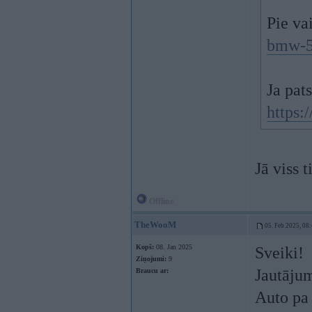
Pie va
bmw-5
Ja pat
https
Jā viss t
Offline
TheWooM
05. Feb 2025, 08
Kopš:
08. Jan 2025
Sveiki!
Ziņojumi:
9
Jautāju
Braucu ar:
Auto pa 