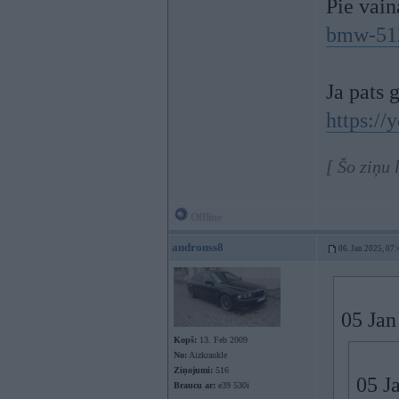
Pie vain
bmw-51
Ja pats 
https:/
[ Šo ziņu
Offline
andronss8
06. Jan 2025, 07:
05 Jan
Kopš:
13. Feb 2009
No:
Aizkraukle
Ziņojumi:
516
05 J
Braucu ar:
e39 530i