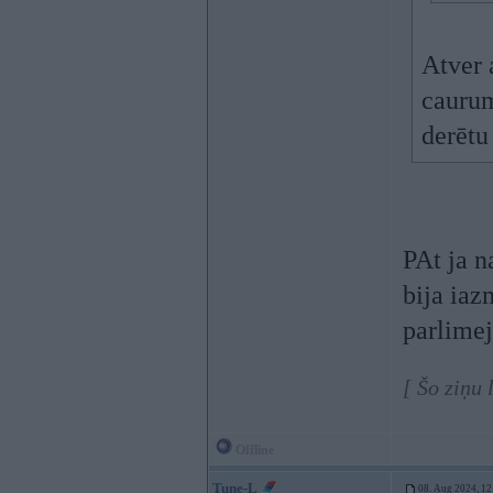
Atver 
caurumu
derētu 
PAt ja 
bija iaz
parlimej
[ Šo ziņu
Offline
Tune-L
08. Aug 2024, 12