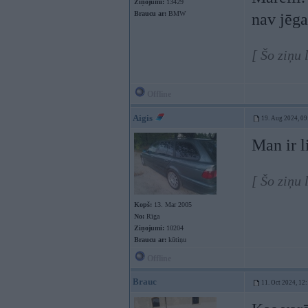
Ziņojumi:
13429
Braucu ar:
BMW
nav jēga
[ Šo ziņu
Offline
Aigis
19. Aug 2024, 09
Man ir l
[ Šo ziņu 
Kopš:
13. Mar 2005
No:
Rīga
Ziņojumi:
10204
Braucu ar:
kūtiņu
Offline
Brauc
11. Oct 2024, 12