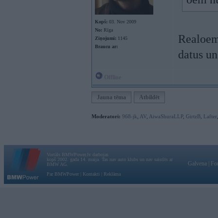
Kopš:
03. Nov 2009
No:
Rīga
Realoem.
Ziņojumi:
1145
Braucu ar:
datus un
Offline
Jauna tēma
Atbildēt
Moderatori:
968-jk
,
AV
,
AiwaShuraLLP
,
GirtzB
,
Lafter
Vortāls BMWPower.lv darbojas
kopš 2002. gada 14. maija. Tas nav auto klubs un nav saistīts ar
Galvena
|
Fo
BMW AG.
Par BMWPower
|
Kontakti
|
Reklāma