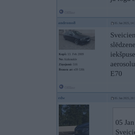
Offline
andronss8
05. Jan 2025, 14:
Sveicien
slēdzene
iekšpuse
Kopš:
13. Feb 2009
No:
Aizkraukle
aerosolu
Ziņojumi:
516
Braucu ar:
e39 530i
E70
Offline
edw
05. Jan 2025, 20:
05 Jan
Sveici