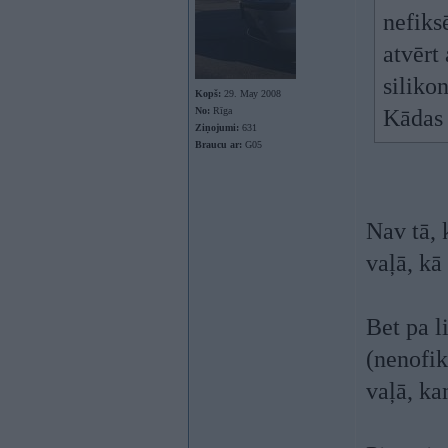
nefiks
atvērt 
silikon
Kopš:
29. May 2008
No:
Rīga
Kādas 
Ziņojumi:
631
Braucu ar:
G05
Nav tā, 
vaļā, kā
Bet pa l
(nenofik
vaļā, ka