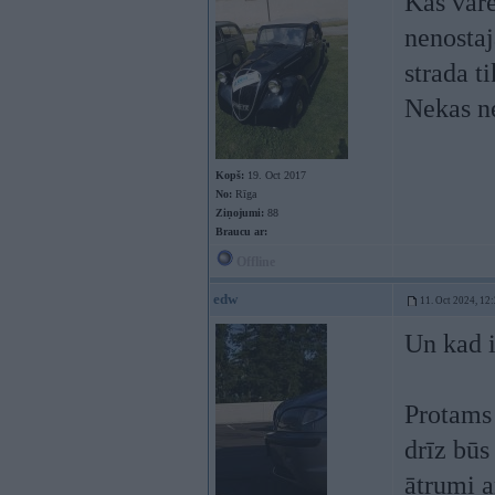
Kas varē
nenostaj
strada t
Nekas n
Kopš:
19. Oct 2017
No:
Rīga
Ziņojumi:
88
Braucu ar:
Offline
edw
11. Oct 2024, 12
Un kad i
Protams 
drīz būs
ātrumi a