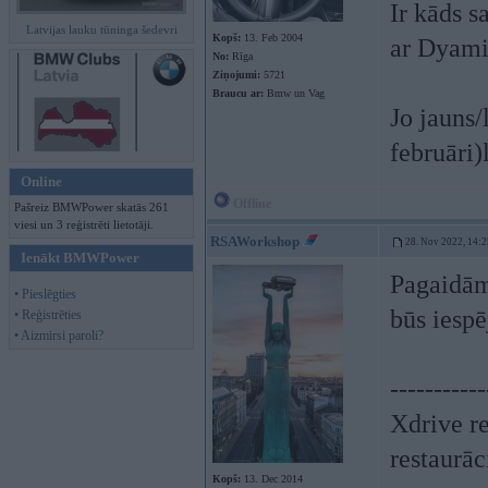
Ir kāds s
Latvijas lauku tūninga šedevri
Kopš:
13. Feb 2004
ar Dyami
No:
Rīga
Ziņojumi:
5721
Braucu ar:
Bmw un Vag
Jo jauns/l
februāri)l
Online
Offline
Pašreiz BMWPower skatās 261
viesi un 3 reģistrēti lietotāji.
RSAWorkshop
28. Nov 2022, 14:2
Ienākt BMWPower
Pagaidām
• Pieslēgties
būs iespē
• Reģistrēties
• Aizmirsi paroli?
-----------
Xdrive r
restaurāc
Kopš:
13. Dec 2014