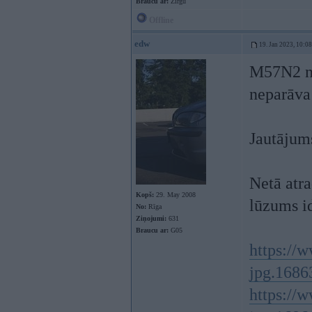
Braucu ar:
Zirgu
Offline
edw
19. Jan 2023, 10:08
M57N2 nol
neparāva
Jautājum
Netā atra
Kopš:
29. May 2008
lūzums i
No:
Rīga
Ziņojumi:
631
Braucu ar:
G05
https://
jpg.1686
https://