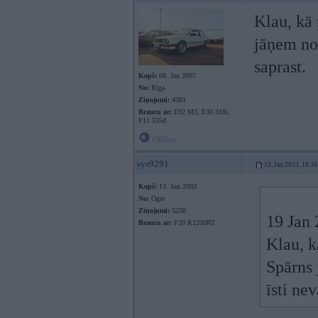
Klau, kā
jāņem nos
saprast.
Kopš:
08. Jan 2007
No:
Rīga
Ziņojumi:
4381
Braucu ar:
E92 M3, E30 318i,
F11 535d
Offline
sys9291
19. Jan 2023, 18:36
Kopš:
13. Jun 2003
No:
Ogre
Ziņojumi:
5238
19 Jan
Braucu ar:
F20 R1200RT
Klau, k
Spārns 
īsti nev