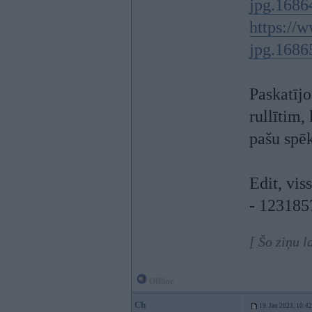
jpg.1686
https://
jpg.1686
Paskatījo
rullītim,
pašu spē
Edit, vis
- 1231857
[ Šo ziņu 
Offline
Ch
19. Jan 2023, 10:42