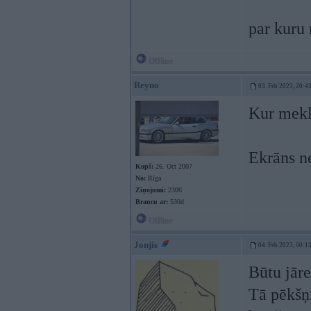
par kuru 
Offline
Reyno
03. Feb 2023, 20:4
Kur meklē
Ekrāns ne
Kopš:
26. Oct 2007
No:
Rīga
Ziņojumi:
2306
Braucu ar:
530d
Offline
Jonjis
04. Feb 2023, 00:1
Būtu jār
Tā pēkšņi