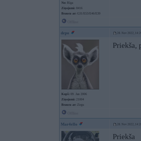
No:
Rīga
Ziņojumi:
8416
Braucu ar:
G31/E53/E46/E39
Offline
depo
28. Nov 2022, 14:2
Priekša, 
Kopš:
09. Jan 2006
Ziņojumi:
21004
Braucu ar:
Zirgu
Offline
Mar4ello
28. Nov 2022, 14:2
Priekša