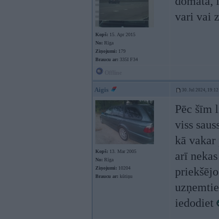
domāta, l
vari vai 
Kopš:
15. Apr 2015
No:
Rīga
Ziņojumi:
179
Braucu ar:
335I F34
Offline
Aigis
30. Jul 2024, 19:12
Pēc šīm l
viss sau
kā vakar 
Kopš:
13. Mar 2005
arī nekas
No:
Rīga
Ziņojumi:
10204
priekšēj
Braucu ar:
kūtiņu
uzņemtie
iedodiet