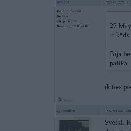
sys9291
29. May 2023, 10:5
Kopš:
13. Jun 2003
No:
Ogre
Ziņojumi:
5238
27 May
Braucu ar:
F20 R1200RT
Ir kāds
Bija be
palika.
doties pi
Offline
agrisonfire
25. Jun 2023, 12:0
Sveiki. K