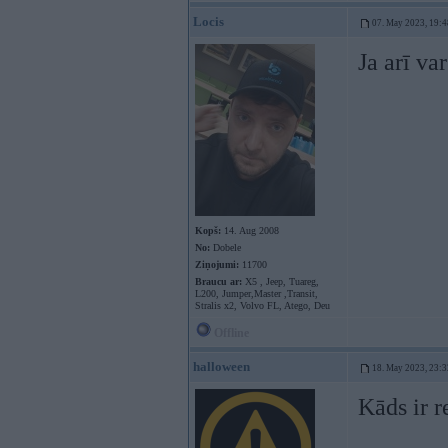
Locis
07. May 2023, 19:4
Ja arī va
Kopš:
14. Aug 2008
No:
Dobele
Ziņojumi:
11700
Braucu ar:
X5 , Jeep, Tuareg,
L200, Jumper,Master ,Transit,
Stralis x2, Volvo FL, Atego, Deu
Offline
halloween
18. May 2023, 23:3
Kāds ir r