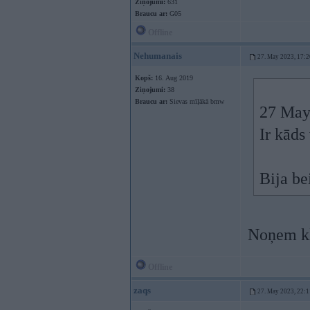
Ziņojumi:
631
Braucu ar:
G05
Offline
Nehumanais
27. May 2023, 17:2
Kopš:
16. Aug 2019
Ziņojumi:
38
Braucu ar:
Sievas mīļākā bmw
27 May
Ir kāds
Bija be
Noņem k
Offline
zaqs
27. May 2023, 22:1