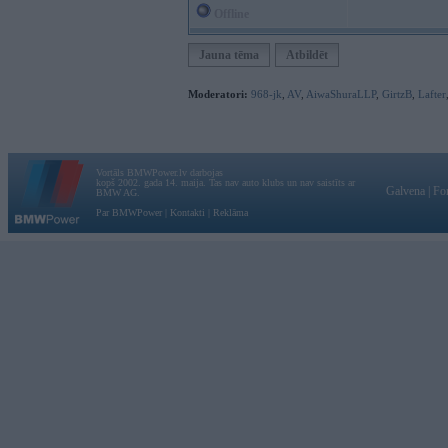
Offline
Jauna tēma
Atbildēt
Moderatori:
968-jk
,
AV
,
AiwaShuraLLP
,
GirtzB
,
Lafter
Vortāls BMWPower.lv darbojas
kopš 2002. gada 14. maija. Tas nav auto klubs un nav saistīts ar
Galvena
|
Fo
BMW AG.
Par BMWPower
|
Kontakti
|
Reklāma