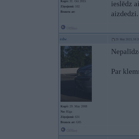
Kopš:
31. Oct 2015
ieslēdz a
Ziņojumi:
102
aizdedzi.
Braucu ar:
Offline
edw
29. May 2023, 10:2
Nepalīdz
Par klem
Kopš:
29. May 2008
No:
Rīga
Ziņojumi:
631
Braucu ar:
G05
Offline