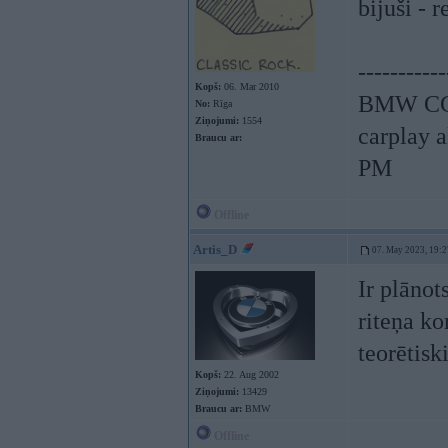
bijuši - 
-----------
Kopš:
06. Mar 2010
BMW CCC
No:
Rīga
Ziņojumi:
1554
carplay 
Braucu ar:
PM
Offline
Artis_D
07. May 2023, 19:2
Ir plānot
riteņa k
teorētisk
Kopš:
22. Aug 2002
Ziņojumi:
13429
Braucu ar:
BMW
Offline