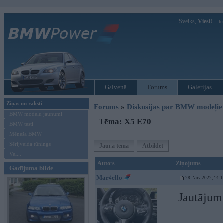
Sveiks,
Viesi!
Ie
Galvenā
Forums
Galerijas
Ziņas un raksti
Forums
»
Diskusijas par BMW modeļi
BMW modeļu jaunumi
Tēma: X5 E70
BMW testi
Mēneša BMW
Sērijveida tūnings
Jauna tēma
Atbildēt
Vel...
Autors
Ziņojums
Gadījuma bilde
Mar4ello
28. Nov 2022, 14:1
Jautājum