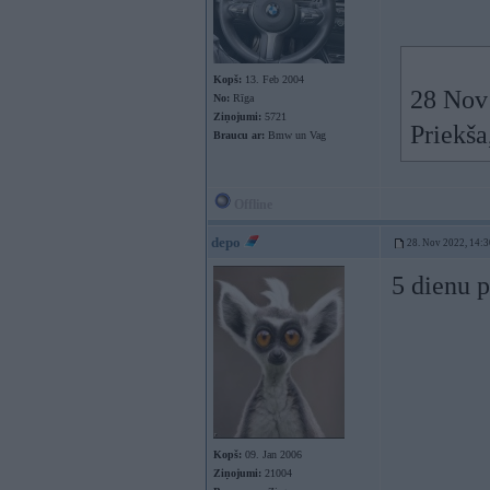
Kopš:
13. Feb 2004
28 Nov
No:
Rīga
Ziņojumi:
5721
Priekša
Braucu ar:
Bmw un Vag
Offline
depo
28. Nov 2022, 14:3
5 dienu p
Kopš:
09. Jan 2006
Ziņojumi:
21004