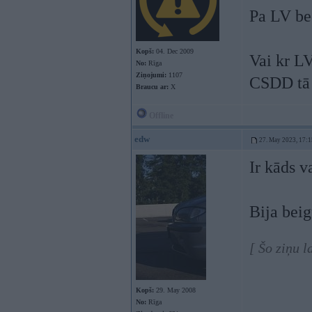
Pa LV be
Kopš:
04. Dec 2009
Vai kr L
No:
Rīga
Ziņojumi:
1107
CSDD tā 
Braucu ar:
X
Offline
edw
27. May 2023, 17:1
Ir kāds 
Bija beig
[ Šo ziņu 
Kopš:
29. May 2008
No:
Rīga