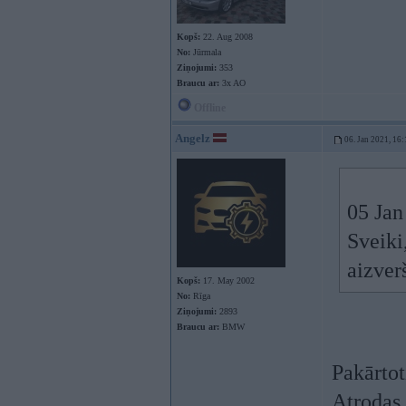
Kopš:
22. Aug 2008
No:
Jūrmala
Ziņojumi:
353
Braucu ar:
3x AO
Offline
Angelz
06. Jan 2021, 16:
05 Jan
Sveiki
aizver
Kopš:
17. May 2002
No:
Rīga
Ziņojumi:
2893
Braucu ar:
BMW
Pakārto
Atrodas 