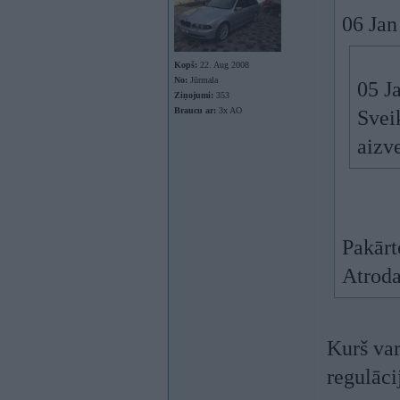
06 Jan
Kopš:
22. Aug 2008
No:
Jūrmala
05 J
Ziņojumi:
353
Braucu ar:
3x AO
Sveik
aizv
Pakārt
Atroda
Kurš var
regulāci