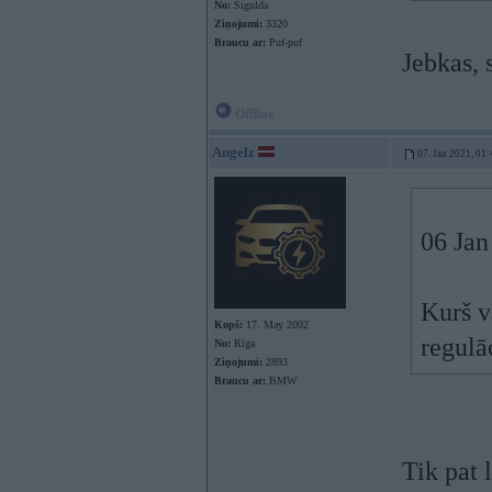
No:
Sigulda
Ziņojumi:
3320
Braucu ar:
Puf-puf
Jebkas, 
Offline
Angelz
07. Jan 2021, 01:
06 Jan
Kurš v
Kopš:
17. May 2002
regulā
No:
Rīga
Ziņojumi:
2893
Braucu ar:
BMW
Tik pat 