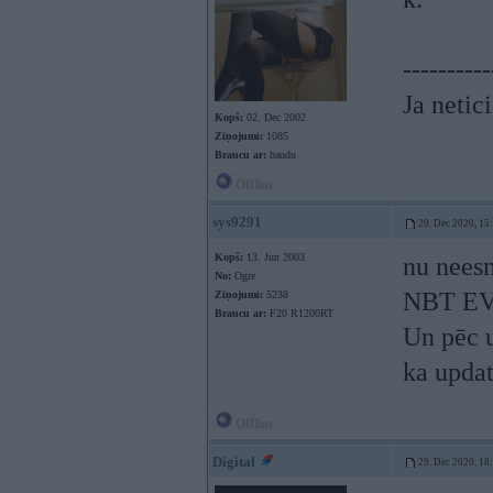
----------
Ja netic
Kopš:
02. Dec 2002
Ziņojumi:
1085
Braucu ar:
baudu
Offline
sys9291
29. Dec 2020, 15
Kopš:
13. Jun 2003
nu nees
No:
Ogre
NBT EV
Ziņojumi:
5238
Braucu ar:
F20 R1200RT
Un pēc u
ka updat
Offline
Digital
29. Dec 2020, 18