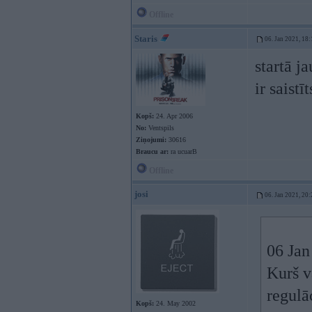
Offline
Staris
06. Jan 2021, 18:
startā j
ir saistīt
Kopš:
24. Apr 2006
No:
Ventspils
Ziņojumi:
30616
Braucu ar:
ra ucuarB
Offline
josi
06. Jan 2021, 20:
06 Jan
Kurš v
regulā
Kopš:
24. May 2002