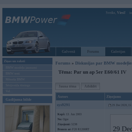
Sveiks,
Viesi!
Ie
Galvenā
Forums
Galerijas
Ziņas un raksti
Forums
»
Diskusijas par BMW modeļi
BMW modeļu jaunumi
Tēma: Par un ap 5er E60/61 IV
BMW testi
Mēneša BMW
Sērijveida tūnings
Jauna tēma
Atbildēt
Vel...
Autors
Ziņojums
Gadījuma bilde
sys9291
29. Dec 2020, 15
Kopš:
13. Jun 2003
No:
Ogre
Ziņojumi:
5238
29 Dec
Braucu ar:
F20 R1200RT