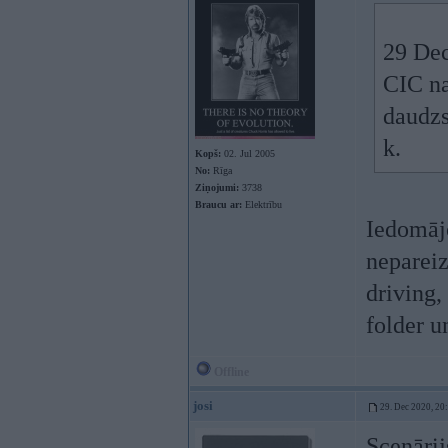
29 Dec
CIC na
daudzs
k.
Kopš:
02. Jul 2005
No:
Rīga
Ziņojumi:
3738
Braucu ar:
Elektrību
Iedomājo
nepareiz
driving,
folder u
Offline
josi
29. Dec 2020, 20
Scenārij