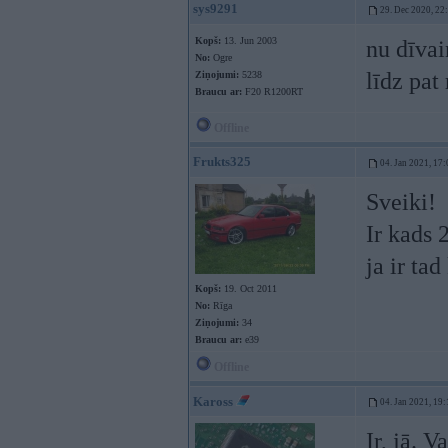
sys9291
29. Dec 2020, 22
Kopš:
13. Jun 2003
nu dīvai
No:
Ogre
līdz pat 
Ziņojumi:
5238
Braucu ar:
F20 R1200RT
Offline
Frukts325
04. Jan 2021, 17:
Sveiki!
Ir kads 
ja ir ta
Kopš:
19. Oct 2011
No:
Rīga
Ziņojumi:
34
Braucu ar:
e39
Offline
Kaross
04. Jan 2021, 19:
Ir, jā. 