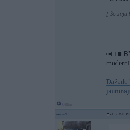
[ Šo ziņu
----------
▫▪□ ■ B
moderniz
Dažādu 
jauninā
Offline
aivis21
06. Jan 2021, 17: