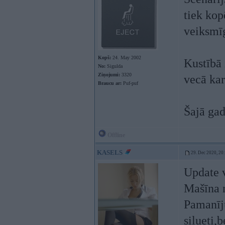
tiek kop
veiksmīg
Kopš:
24. May 2002
Kustībā 
No:
Sigulda
Ziņojumi:
3320
vecā kar
Braucu ar:
Puf-puf
Šajā gad
Offline
KASELS
29. Dec 2020, 20
Update v
Mašīna n
Pamanīju
silueti,