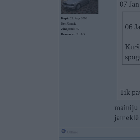
07 Jan
Kopš:
22. Aug 2008
No:
Jūrmala
06 J
Ziņojumi:
353
Braucu ar:
3x AO
Kurš
spog
Tik pa
mainiju 
jameklē 
Offline