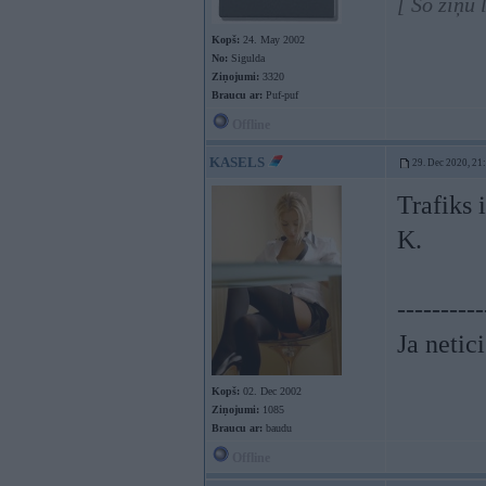
[ Šo ziņu 
Kopš:
24. May 2002
No:
Sigulda
Ziņojumi:
3320
Braucu ar:
Puf-puf
Offline
KASELS
29. Dec 2020, 21
Trafiks i
K.
----------
Ja netic
Kopš:
02. Dec 2002
Ziņojumi:
1085
Braucu ar:
baudu
Offline