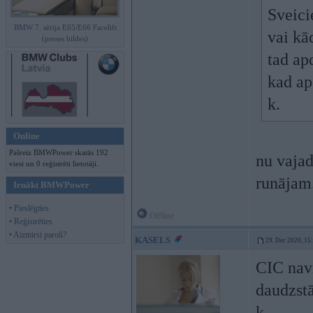
Sveici
BMW 7. sērija E65/E66 Facelift
vai kā
(preses bildes)
tad ap
kad ap
k.
Online
Pašreiz BMWPower skatās 192
nu vajad
viesi un 0 reģistrēti lietotāji.
runājam
Ienākt BMWPower
• Pieslēgties
Offline
• Reģistrēties
• Aizmirsi paroli?
KASELS
29. Dec 2020, 15
CIC navi
daudzstā
k.