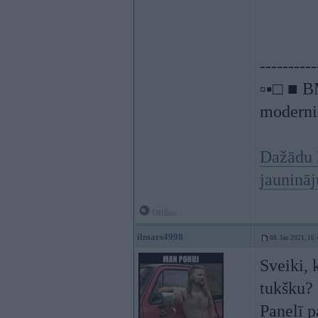
----------
▫▪□ ■ B
moderniz
Dažādu 
jauninā
Offline
ilmars4998
08. Jan 2021, 16:
Sveiki, 
tukšku?
Panelī p