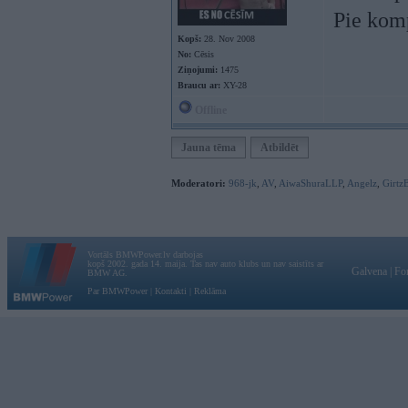
Pie komp
Kopš:
28. Nov 2008
No:
Cēsis
Ziņojumi:
1475
Braucu ar:
XY-28
Offline
Jauna tēma
Atbildēt
Moderatori:
968-jk
,
AV
,
AiwaShuraLLP
,
Angelz
,
Girtz
Vortāls BMWPower.lv darbojas
kopš 2002. gada 14. maija. Tas nav auto klubs un nav saistīts ar
Galvena
|
Fo
BMW AG.
Par BMWPower
|
Kontakti
|
Reklāma