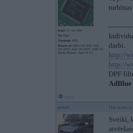
turbīnas
----------
Kopš:
21. Oct 2004
Individ
No:
Rīga
Ziņojumi:
4555
darbi.
Braucu ar:
540ix G31 B58, Audi
200 20VT, Audi 100 20VT, 344K V8,
Ducati Monster, Audi V8 4.2
http://w
http://w
DPF filt
AdBlue
Offline
aivis21
05. Jan 2021, 23:
Sveiki, 
atvēršan