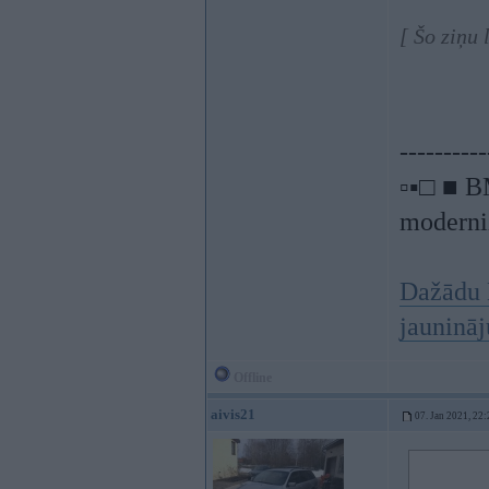
[ Šo ziņu
----------
▫▪□ ■ B
moderniz
Dažādu 
jauninā
Offline
aivis21
07. Jan 2021, 22: