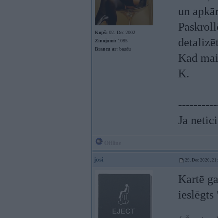
un apkār
Paskroll
Kopš:
02. Dec 2002
detalizē
Ziņojumi:
1085
Braucu ar:
baudu
Kad main
K.
----------
Ja netic
Offline
josi
29. Dec 2020, 21
Kartē ga
ieslēgts