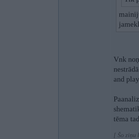
mainij
jamekl
Vnk noņe
nestrādā
and play.
Paanaliz
shematik
tēma tad
[ Šo ziņu