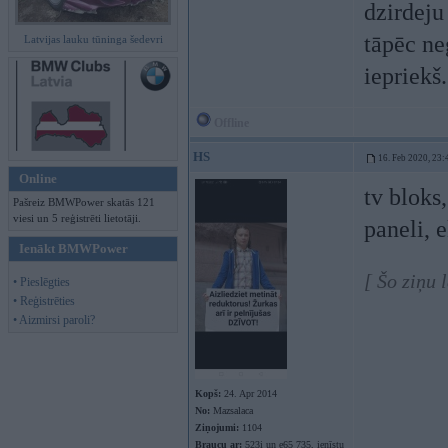
dzirdeju
tāpēc ne
Latvijas lauku tūninga šedevri
iepriekš.
Offline
HS
16. Feb 2020, 23:
Online
tv bloks
Pašreiz BMWPower skatās 121
viesi un 5 reģistrēti lietotāji.
paneli, 
Ienākt BMWPower
[ Šo ziņu 
• Pieslēgties
• Reģistrēties
• Aizmirsi paroli?
Kopš:
24. Apr 2014
No:
Mazsalaca
Ziņojumi:
1104
Braucu ar:
523i un e65 735, ienīstu