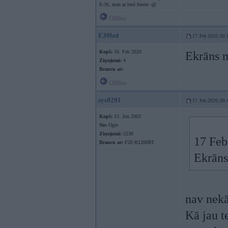
E-36, man ar besī biezie :@
Offline
E39lzd
17. Feb 2020, 00:
Kopš:
16. Feb 2020
Ekrāns m
Ziņojumi:
4
Braucu ar:
Offline
sys9291
17. Feb 2020, 09:
Kopš:
13. Jun 2003
No:
Ogre
Ziņojumi:
5238
17 Feb
Braucu ar:
F20 R1200RT
Ekrāns
nav nekā
Kā jau t