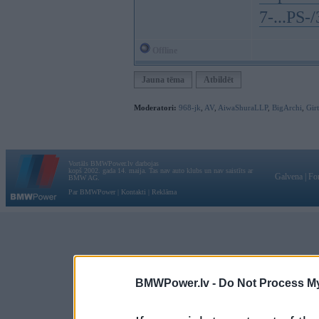
7-...PS
Offline
Jauna tēma
Atbildēt
Moderatori:
968-jk
,
AV
,
AiwaShuraLLP
,
BigArchi
,
Gir
Vortāls BMWPower.lv darbojas
kopš 2002. gada 14. maija. Tas nav auto klubs un nav saistīts ar
Galvena
|
Fo
BMW AG.
Par BMWPower
|
Kontakti
|
Reklāma
BMWPower.lv -
Do Not Process My