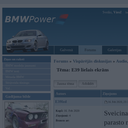
Sveiks,
Viesi!
Ie
Galvenā
Forums
Galerijas
Ziņas un raksti
Forums
»
Vispārējās diskusijas
»
Audio,
BMW modeļu jaunumi
Tēma: E39 lielais ekrāns
BMW testi
Mēneša BMW
Sērijveida tūnings
Jauna tēma
Atbildēt
Vel...
Autors
Ziņojums
Gadījuma bilde
E39lzd
16. Feb 2020, 23:
Kopš:
16. Feb 2020
Sveicina
Ziņojumi:
4
parasto 
Braucu ar: