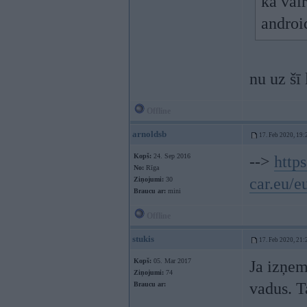
ka vair
androi
nu uz šī
Offline
arnoldsb
17. Feb 2020, 19:
Kopš:
24. Sep 2016
-->
http
No:
Rīga
car.eu/e
Ziņojumi:
30
Braucu ar:
mini
Offline
stukis
17. Feb 2020, 21:
Kopš:
05. Mar 2017
Ja izņem
Ziņojumi:
74
vadus. T
Braucu ar: