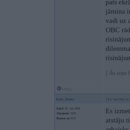
pats ekrā
jāmina i
vadi uz 
OBC rādī
risināju
dilemma 
risināju
[ Šo ziņu 
Offline
bum_bumz
17. Feb 2020, 11:
Kopš:
05. Jan 2006
Es izmet
Ziņojumi:
7629
atstāju t
Braucu ar:
E34
arhaisks