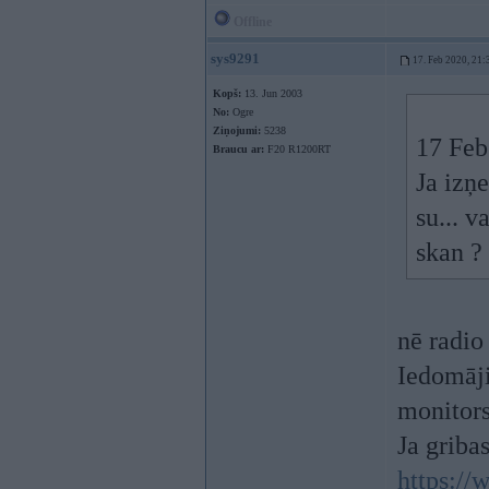
Offline
sys9291
17. Feb 2020, 21:
Kopš:
13. Jun 2003
No:
Ogre
Ziņojumi:
5238
17 Feb
Braucu ar:
F20 R1200RT
Ja izņ
su... 
skan ?
nē radio
Iedomāji
monitors
Ja griba
https:/