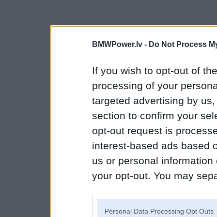
BMWPower.lv -
Do Not Process My
If you wish to opt-out of the
processing of your personal
targeted advertising by us
section to confirm your sel
opt-out request is proces
interest-based ads based o
us or personal information d
your opt-out. You may separ
disclosure of your personal
IAB’s list of downstream pa
Personal Data Processing Opt Outs