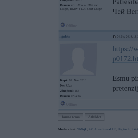
Patiesīb
Braucu ar:
BMW 4 F36 Gran
Coupe, BMW 4 G26 Gran Coupe
Чей Вен
Offline
njakts
04. Sep 2019, 16:
https://
p0172.h
Esmu pir
Kopš:
01. Nov 2010
No:
Rīga
pretenzi
Ziņojumi:
164
Braucu ar:
auto
Offline
Jauna tēma
Atbildēt
Moderatori:
968-jk
,
AV
,
AiwaShuraLLP
,
BigArchi
,
Gir