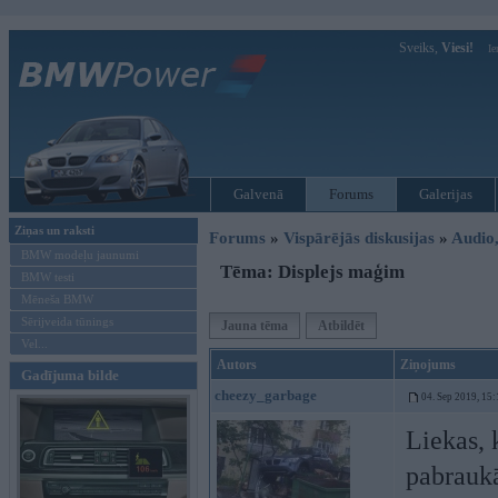
Sveiks,
Viesi!
Ie
Galvenā
Forums
Galerijas
Ziņas un raksti
Forums
»
Vispārējās diskusijas
»
Audio,
BMW modeļu jaunumi
Tēma: Displejs maģim
BMW testi
Mēneša BMW
Sērijveida tūnings
Jauna tēma
Atbildēt
Vel...
Autors
Ziņojums
Gadījuma bilde
cheezy_garbage
04. Sep 2019, 15:
Liekas, 
pabraukā