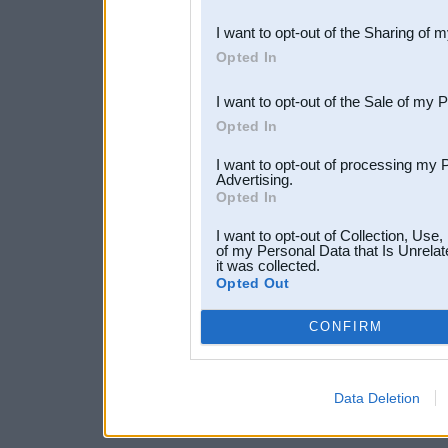
also be disclosed by us to 
I want to opt-out of the Sharing of 
Downstream Participants
th
Opted In
third parties.
I want to opt-out of the Sale of my 
Opted In
I want to opt-out of processing my 
Advertising.
Opted In
I want to opt-out of Collection, Use
of my Personal Data that Is Unrelat
it was collected.
Opted Out
CONFIRM
Data Deletion