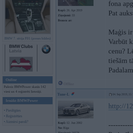
fona apg
Kopš:
26. Apr 2019
Pat auks
Ziņojumi:
33
Braucu ar:
Maģis i
BMW 7. sērija F01 (preses bildes)
Varbūt k
cenu? Lē
tiešām t
Padalam
Online
Offline
Pašreiz BMWPower skatās 142
viesi un 4 reģistrēti lietotāji.
Tune-L
04. Sep 2019, 15:
Ienākt BMWPower
http://12
• Pieslēgties
• Reģistrēties
• Aizmirsi paroli?
Kopš:
12. Jun 2002
----------
No:
Rīga
Ziņojumi:
20578