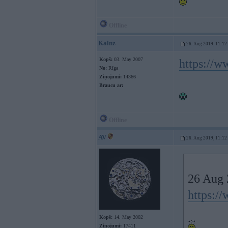
Offline
Kalnz
26. Aug 2019, 11:12
Kopš:
03. May 2007
https://w
No:
Rīga
Ziņojumi:
14366
Braucu ar:
Offline
AV
26. Aug 2019, 11:12
26 Aug 
https:/
Kopš:
14. May 2002
Ziņojumi:
17411