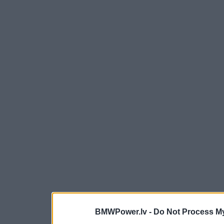
BMWPower.lv -
Do Not Process My