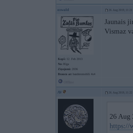
oswald
26. Aug 2019, 11:21
Jaunais j
Vismaz va
Kopš:
12. Feb 2013
No:
Rīga
Ziņojumi:
2036
Braucu ar:
banderomobīli 4x4
Offline
AV
26. Aug 2019, 11:22
26 Aug 
https:/