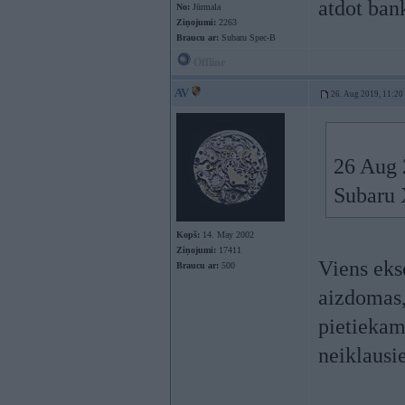
atdot ban
No:
Jūrmala
Ziņojumi:
2263
Braucu ar:
Subaru Spec-B
Offline
AV
26. Aug 2019, 11:20
26 Aug 
Subaru 
Kopš:
14. May 2002
Ziņojumi:
17411
Viens eks
Braucu ar:
500
aizdomas,
pietiekam
neiklausi