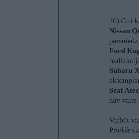
10) Citi k
Nissan Q
parsniedz
Ford Ku
realizaci
Subaru 
eksemplars
Seat Ate
nav vairs
Varbūt va
Priekšrok