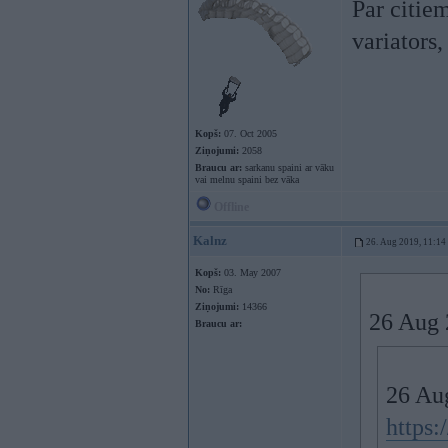
Par citiem
variators,
Kopš:
07. Oct 2005
Ziņojumi:
2058
Braucu ar:
sarkanu spaini ar vāku
vai melnu spaini bez vāka
Offline
Kalnz
26. Aug 2019, 11:14
Kopš:
03. May 2007
No:
Rīga
Ziņojumi:
14366
26 Aug 
Braucu ar:
26 Au
https: