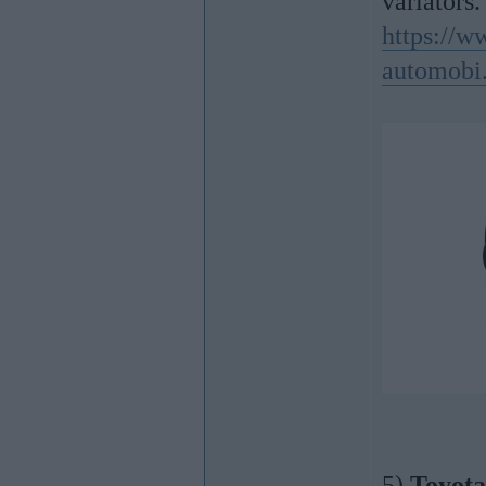
variators.
https://w
automobi.
5)
Toyot