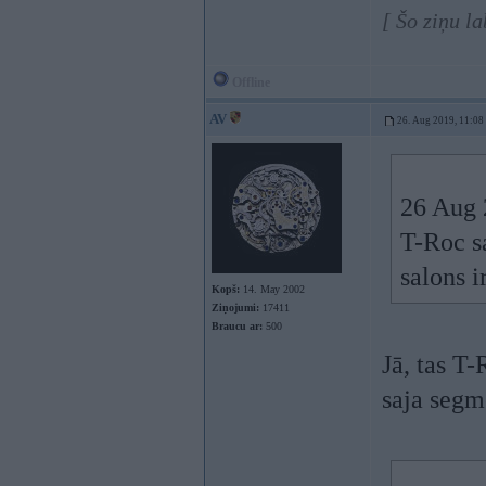
[ Šo ziņu l
Offline
AV
26. Aug 2019, 11:08
26 Aug 
T-Roc sa
salons i
Kopš:
14. May 2002
Ziņojumi:
17411
Braucu ar:
500
Jā, tas T-
saja segm