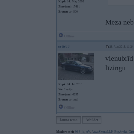
Kopš:
14. May 2002
Ziņojumi:
17411
Braucu ar:
500
Meza nebr
Offline
artis83
26. Aug 2019, 11:24
vienubrīd
līzingu
Kopš:
24. Jul 2010
No:
Liepāja
Ziņojumi:
6255
Braucu ar:
audi
Offline
Jauna tēma
Atbildēt
Moderatori:
968-jk
,
AV
,
AiwaShuraLLP
,
BigArchi
,
Gir