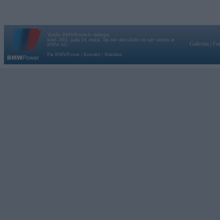
Vortāls BMWPower.lv darbojas
kopš 2002. gada 14. maija. Tas nav auto klubs un nav saistīts ar
Galvena
|
Fo
BMW AG.
Par BMWPower
|
Kontakti
|
Reklāma