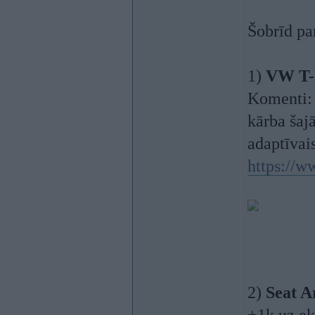
Šobrīd pa
1)
VW T-
Komenti: 
kārba šajā
adaptīvai
https://w
2)
Seat A