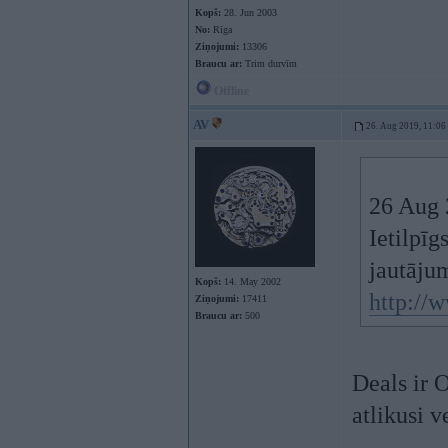
Kopš:
28. Jun 2003
No:
Rīga
Ziņojumi:
13306
Braucu ar:
Trim durvīm
Offline
AV
26. Aug 2019, 11:06
26 Aug 
Ietilpīg
jautāju
Kopš:
14. May 2002
http://
Ziņojumi:
17411
Braucu ar:
500
Deals ir 
atlikusi 