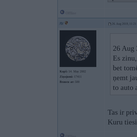
Offline
AV
26. Aug 2019, 11:21
26 Aug 
Es zinu,
bet tomē
Kopš:
14. May 2002
ņemt ja
Ziņojumi:
17411
Braucu ar:
500
to auto 
Tas ir pri
Kuru ties
Offline