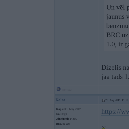
Un vēl p
jaunus 
benzīnu 
BRC uz 
1.0, ir
Dizelis n
jaa tads 1
Offline
Kalnz
26. Aug 2019, 11:10
Kopš:
03. May 2007
https://w
No:
Rīga
Ziņojumi:
14366
Braucu ar: