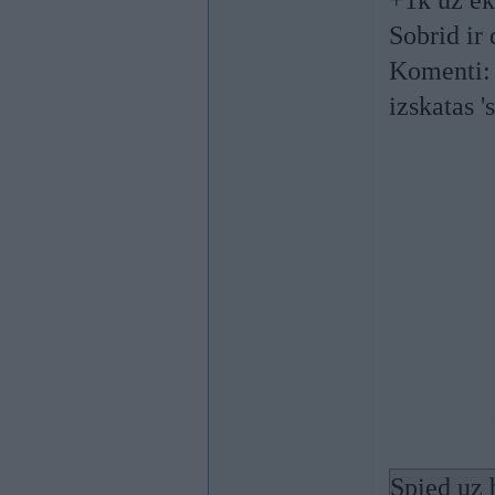
+1k uz ek
Sobrid ir
Komenti: 
izskatas 's
Spied uz 