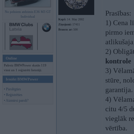
Prasības:
No pelniem atdzimis E36 M3 GT
Individual
Kopš:
14. May 2002
1) Cena l
Ziņojumi:
17411
Braucu ar:
500
pirmo ie
atlikušaj
2) Obligā
Online
kontrole
Pašreiz BMWPower skatās 119
3) Vēlamā
viesi un 1 reģistrēti lietotāji.
stūre, no
Ienākt BMWPower
garantija.
• Pieslēgties
• Reģistrēties
4) Vēlama
• Aizmirsi paroli?
citu 4/5 
vieglāk re
vērtība.