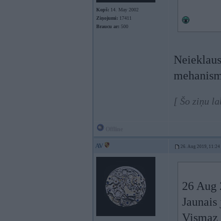
Kopš:
14. May 2002
Ziņojumi:
17411
Braucu ar:
500
Neieklaus
mehanism
[ Šo ziņu l
Offline
AV
26. Aug 2019, 11:24
26 Aug 
Jaunais
Vismaz 