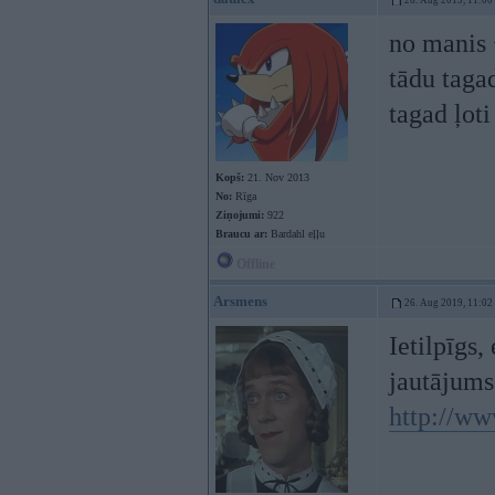
26. Aug 2019, 11:00
no manis 
tādu tagad
tagad ļoti
Kopš:
21. Nov 2013
No:
Rīga
Ziņojumi:
922
Braucu ar:
Bardahl eļļu
Offline
Arsmens
26. Aug 2019, 11:02
Ietilpīgs,
jautājums
http://ww