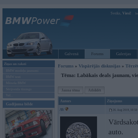
Sveiks,
Viesi!
Ie
Galvenā
Forums
Galerijas
Ziņas un raksti
Forums
»
Vispārējās diskusijas
»
Tērzē
BMW modeļu jaunumi
Tēma: Labākais deals jaunam, v
BMW testi
Mēneša BMW
Sērijveida tūnings
Jauna tēma
Atbildēt
Vel...
Autors
Ziņojums
Gadījuma bilde
AV
26. Aug 2019, 10:50
Vārdsakot
auto.