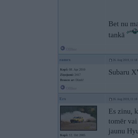
Bet nu ma
tankā
Offline
ramex
26. Aug 2019, 11:18
Kopš:
08. Apr 2010
Subaru XV
Ziņojumi:
2417
Braucu ar:
Dīzeli!
Offline
Erx
26. Aug 2019, 11:18
Es zinu, k
tomēr vai
jaunu Hyu
Kopš:
12. Oct 2005