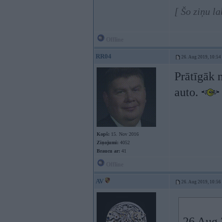
[ Šo ziņu l
Offline
RR04
26. Aug 2019, 10:54
Prātīgāk 
auto.
Kopš:
15. Nov 2016
Ziņojumi:
4052
Braucu ar:
41
Offline
AV
26. Aug 2019, 10:56
26 Aug 