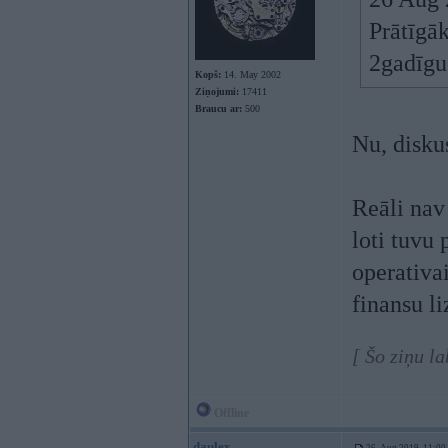
Prātīgā
2gadīgu
Kopš:
14. May 2002
Ziņojumi:
17411
Braucu ar:
500
Nu, disku
Reāli nav
loti tuvu 
operativai
finansu li
[ Šo ziņu l
Offline
daulex